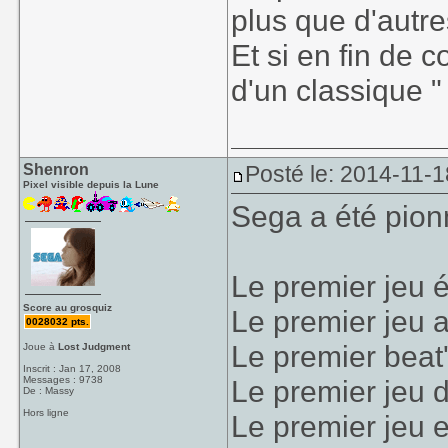
plus que d'autres
Et si en fin de 
d'un classique "
Shenron
Posté le: 2014-11-1
Pixel visible depuis la Lune
Sega a été pio
Le premier jeu 
Score au grosquiz
Le premier jeu 
0028032 pts.
Le premier beat
Joue à
Lost Judgment
Inscrit : Jan 17, 2008
Messages : 9738
Le premier jeu 
De : Massy
Hors ligne
Le premier jeu 