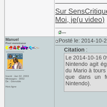
Sur SensCritiqu
Moi, je(u video)
Manuel
Posté le: 2014-10-2
Pixel monstrueux
Citation
:
Le 2014-10-16 09
Nintendo agit é
du Mario à tours
que dans un fu
Inscrit : Jan 02, 2003
Messages : 3932
De : Grenoble
Nintendo).
Hors ligne