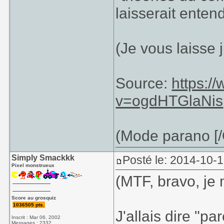
laisserait ente
(Je vous laisse 
Source:
https:/
v=ogdHTGlaNis
(Mode parano [/O
Simply Smackkk
Posté le: 2014-10-
Pixel monstrueux
(MTF, bravo, je
Score au grosquiz
1036505 pts.
J'allais dire "pa
Inscrit : Mar 06, 2002
Messages : 2332