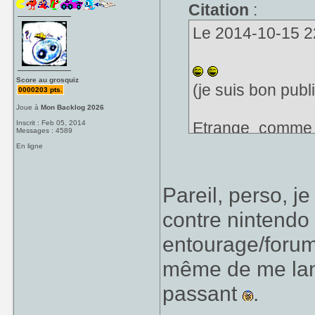
Citation
:
Le 2014-10-15 22
Score au grosquiz
(je suis bon publ
0000203 pts.
Joue à
Mon Backlog 2026
Inscrit : Feb 05, 2014
Etrange comme 
Messages : 4589
contraire, je tro
En ligne
veux mon avis) u
lors de la sort
Pareil, perso, j
...), mais ça c'es
contre nintendo
entourage/forums
même de me lanc
passant
.