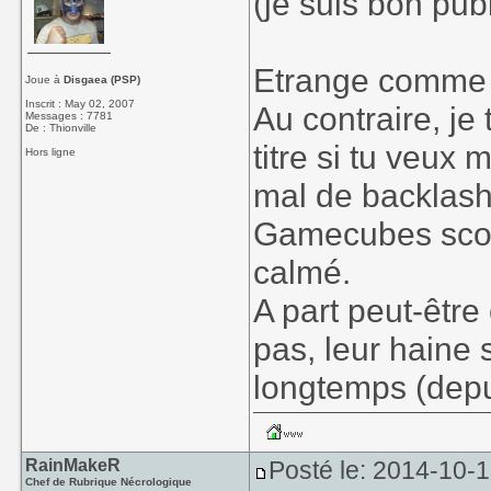
(je suis bon publ
Etrange comme q
Joue à
Disgaea (PSP)
Inscrit : May 02, 2007
Au contraire, je
Messages : 7781
De : Thionville
titre si tu veux 
Hors ligne
mal de backlash 
Gamecubes scotc
calmé.
A part peut-êtr
pas, leur haine 
longtemps (depui
RainMakeR
Posté le: 2014-10-1
Chef de Rubrique Nécrologique