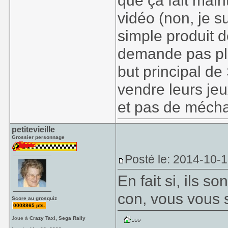
que ça fait main
vidéo (non, je su
simple produit d
demande pas plus
but principal de
vendre leurs jeu
et pas de mécha
petitevieille
Grossier personnage
Posté le: 2014-10-
En fait si, ils so
con, vous vous 
Score au grosquiz
0008865 pts.
Joue à
Crazy Taxi, Sega Rally