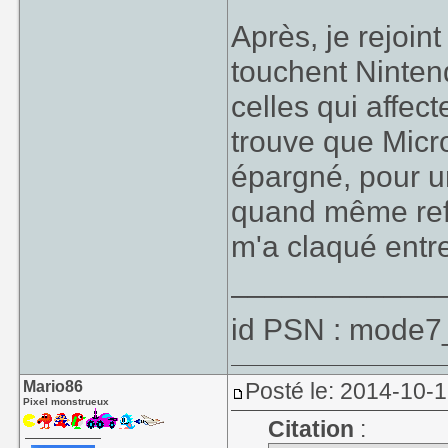
Après, je rejoint
touchent Ninte
celles qui affec
trouve que Mic
épargné, pour u
quand même ref
m'a claqué entr
____________
id PSN : mode7
Mario86
Posté le: 2014-10-
Pixel monstrueux
Citation
: