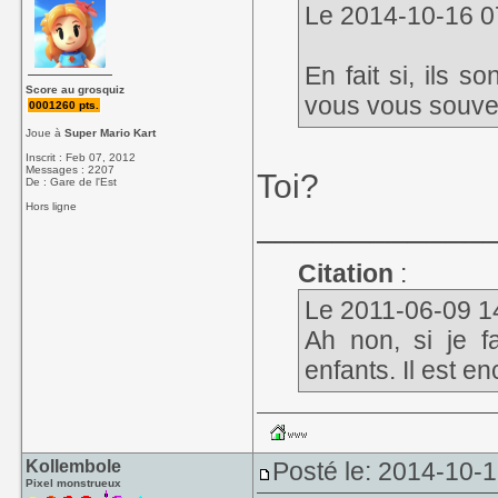
Le 2014-10-16 07:2
En fait si, ils so
Score au grosquiz
vous vous souve
0001260 pts.
Joue à
Super Mario Kart
Inscrit : Feb 07, 2012
Messages : 2207
Toi?
De : Gare de l'Est
Hors ligne
____________
Citation
:
Le 2011-06-09 14:2
Ah non, si je fa
enfants. Il est en
Kollembole
Posté le: 2014-10-
Pixel monstrueux