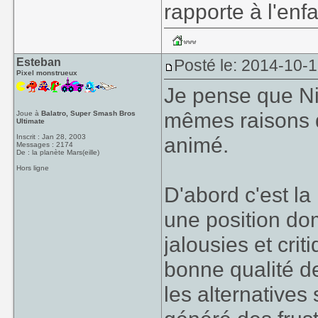
rapporte à l'enf
Esteban
Posté le: 2014-10-1
Pixel monstrueux
Je pense que Nin
mêmes raisons q
Joue à
Balatro, Super Smash Bros
Ultimate
Inscrit : Jan 28, 2003
animé.
Messages : 2174
De : la planète Mars(eille)
Hors ligne
D'abord c'est l
une position dom
jalousies et cri
bonne qualité de 
les alternatives