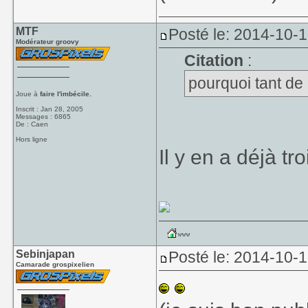
MTF
Posté le: 2014-10-
Modérateur groovy
Citation
:
pourquoi tant de
Joue à
faire l'imbécile.
Inscrit : Jan 28, 2005
Messages : 6865
De : Caen
Hors ligne
Il y en a déjà tro
Sebinjapan
Posté le: 2014-10-
Camarade grospixelien