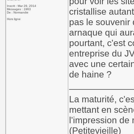
pour voir les si
Inscrit : Mar 29, 2014
cristallise auta
Messages : 1963
De : Normandie
pas le souvenir 
Hors ligne
arnaque qui aura
pourtant, c'est 
entreprise du JV
avec une certai
de haine ?
____________
La maturité, c'e
mettant en scèn
l'impression de 
(Petitevieille)