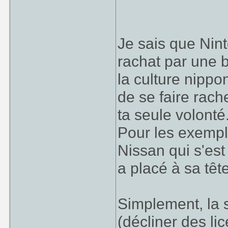
m'étonnerai
envisage de 
Je sais que Nin
rachat par une 
la culture nippo
Nintendo est trè
d'être racheter 
de se faire rach
boîte nippone 
ta seule volonté
L'inverse oui, S
Pour les exemple
Nissan qui s'est
a placé à sa têt
Simplement, la 
(décliner des li