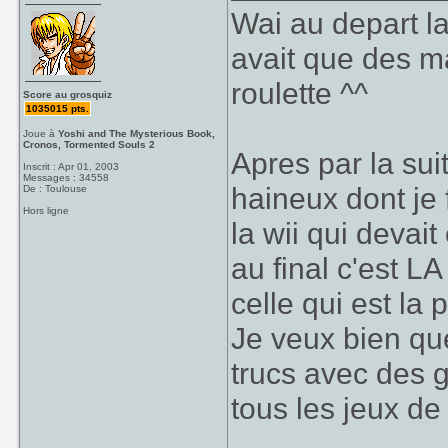
Wai au depart la
avait que des m
roulette ^^
Score au grosquiz
1035015 pts.
Joue à
Yoshi and The Mysterious Book,
Cronos, Tormented Souls 2
Apres par la sui
Inscrit : Apr 01, 2003
Messages : 34558
haineux dont je f
De : Toulouse
Hors ligne
la wii qui devai
au final c'est L
celle qui est la 
Je veux bien qu
trucs avec des g
tous les jeux de 