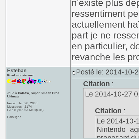
n'existe plus dep
ressentiment pe
actuellement ha
part je ne ress
en particulier, d
revanche les pro
Esteban
Posté le: 2014-10-
Pixel monstrueux
Citation
:
Le 2014-10-27 01
Joue à
Balatro, Super Smash Bros
Ultimate
Inscrit : Jan 28, 2003
Messages : 2174
Citation
:
De : la planète Mars(eille)
Hors ligne
Le 2014-10-16
Nintendo ag
proposant du 