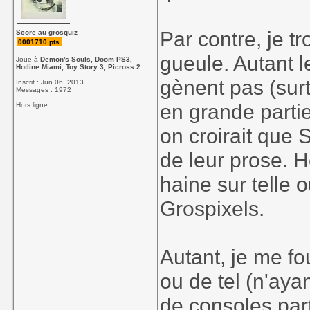
Par contre, je t
Score au grosquiz
0001710 pts.
gueule. Autant l
Joue à
Demon's Souls, Doom PS3,
Hotline Miami, Toy Story 3, Picross 2
gènent pas (surt
Inscrit : Jun 06, 2013
Messages : 1972
en grande partie
Hors ligne
on croirait que 
de leur prose. 
haine sur telle o
Grospixels.
Autant, je me fo
ou de tel (n'aya
de consoles part