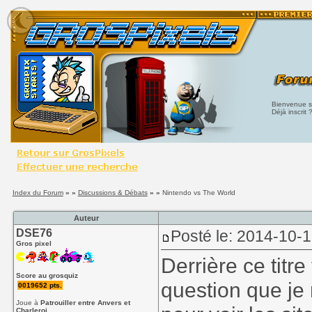
Bienvenue su
Déjà inscrit 
Index du Forum
» »
Discussions & Débats
» »
Nintendo vs The World
Auteur
DSE76
Posté le: 2014-10-
Gros pixel
Derrière ce titr
Score au grosquiz
question que j
0019652 pts.
Joue à
Patrouiller entre Anvers et
Charleroi