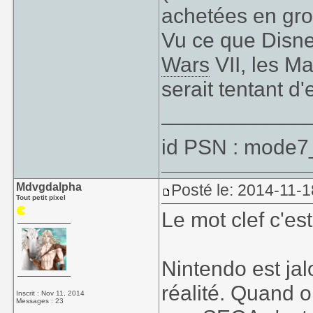
achetées en gro
Vu ce que Disney
Wars
VII, les Ma
serait tentant d'
____________
id PSN : mode7
Mdvgdalpha
Posté le: 2014-11-1
Tout petit pixel
Le mot clef c'es
Nintendo est jal
réalité. Quand o
Inscrit : Nov 11, 2014
Messages : 23