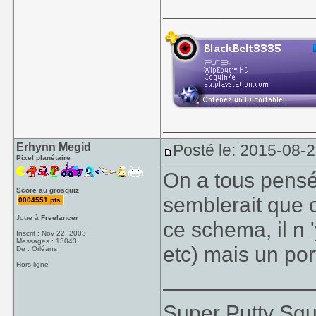
____________
Erhynn Megid
Posté le: 2015-08-
Pixel planétaire
On a tous pensé 
Score au grosquiz
semblerait que c
0004551 pts.
Joue à
Freelancer
ce schema, il n
Inscrit : Nov 22, 2003
Messages : 13043
etc) mais un por
De : Orléans
Hors ligne
____________
Super Putty Sq