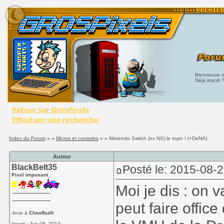
Bienvenue su
Déjà inscrit 
Index du Forum
» »
Micros et consoles
» »
Nintendo Switch (ex NX) le topic ! (+DeNA)
Auteur
BlackBelt35
Posté le: 2015-08-2
Pixel imposant
Moi je dis : on 
peut faire offi
Joue à
Cloudbuilt
Inscrit : Jun 08, 2013