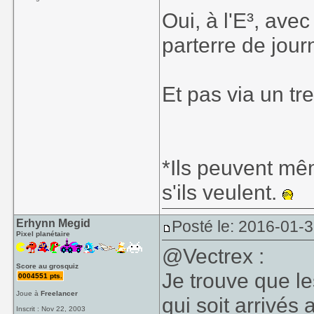
Oui, à l'E³, ave
parterre de jour
Et pas via un t
*Ils peuvent mê
s'ils veulent.
Erhynn Megid
Posté le: 2016-01-3
Pixel planétaire
@Vectrex :
Score au grosquiz
Je trouve que l
0004551 pts.
Joue à
Freelancer
qui soit arrivés
Inscrit : Nov 22, 2003