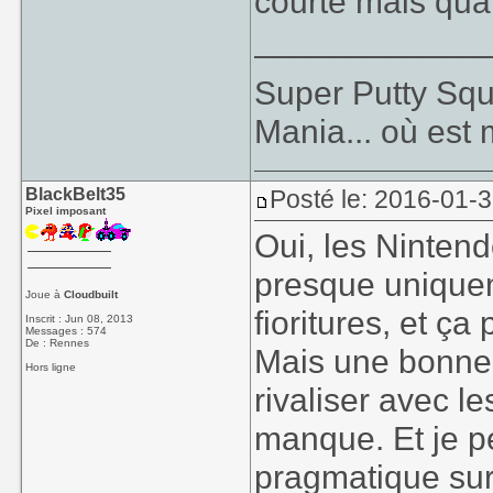
courte mais qua
____________
Super Putty Sq
Mania... où est
BlackBelt35
Posté le: 2016-01-3
Pixel imposant
Oui, les Nintend
presque unique
Joue à
Cloudbuilt
fioritures, et ç
Inscrit : Jun 08, 2013
Messages : 574
De : Rennes
Mais une bonne
Hors ligne
rivaliser avec l
manque. Et je pe
pragmatique sur 