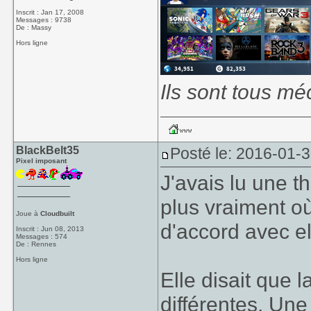
Inscrit : Jan 17, 2008
Messages : 9738
De : Massy
Hors ligne
Ils sont tous mé
BlackBelt35
Posté le: 2016-01-3
Pixel imposant
J'avais lu une t
plus vraiment où 
Joue à
Cloudbuilt
d'accord avec el
Inscrit : Jun 08, 2013
Messages : 574
De : Rennes
Hors ligne
Elle disait que 
différentes. Un