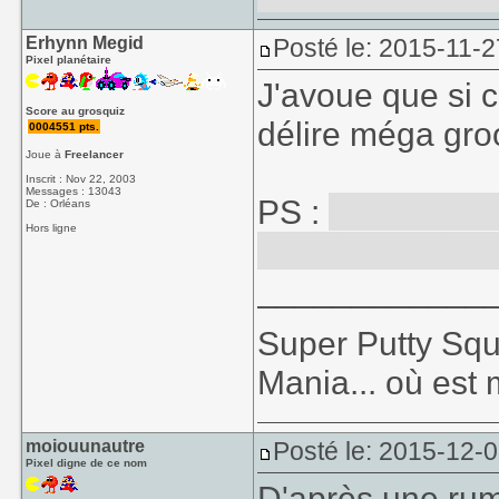
Erhynn Megid
Posté le: 2015-11-2
Pixel planétaire
J'avoue que si c
Score au grosquiz
délire méga gro
0004551 pts.
Joue à
Freelancer
Inscrit : Nov 22, 2003
Messages : 13043
PS :
nicko, merc
De : Orléans
Hors ligne
bien foutus de m
____________
Super Putty Sq
Mania... où est
moiouunautre
Posté le: 2015-12-0
Pixel digne de ce nom
D'après une rum