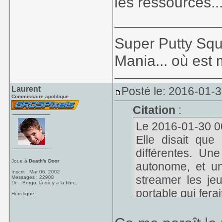
les ressources..
____________
Super Putty Sq
Mania... où est
Laurent
Posté le: 2016-01-
Commissaire apolitique
Citation
:
Le 2016-01-30 00
Elle disait que
différentes. Un
Joue à
Death's Door
autonome, et un
Inscrit : Mar 06, 2002
streamer les je
Messages : 22908
De : Borgo, là où y a la fibre.
portable qui fera
Hors ligne
Mais l'unité ce
smartphones ou t