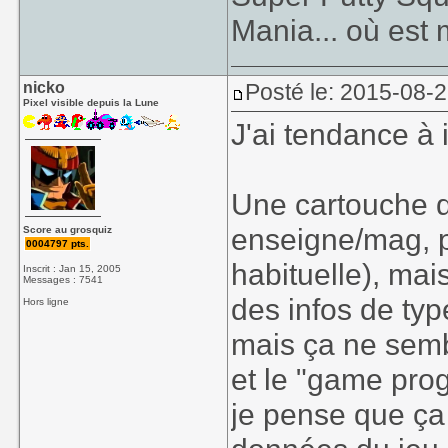
Mania... où est
nicko
Posté le: 2015-08-
Pixel visible depuis la Lune
J'ai tendance à i
Une cartouche d
enseigne/mag, p
Score au grosquiz
0004797 pts.
habituelle), mai
Inscrit : Jan 15, 2005
Messages : 7541
des infos de typ
Hors ligne
mais ça ne semb
et le "game pro
je pense que ça 