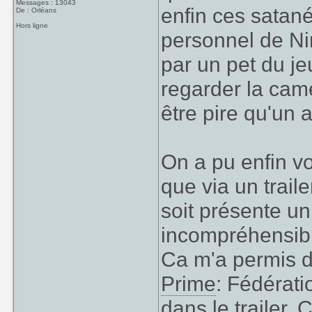
Messages : 13043
enfin ces satané
De : Orléans
Hors ligne
personnel de Ni
par un pet du j
regarder la cam
être pire qu'un a
On a pu enfin v
que via un traile
soit présente un
incompréhensible
Ca m'a permis 
Prime
: Fédérati
dans le trailer. 