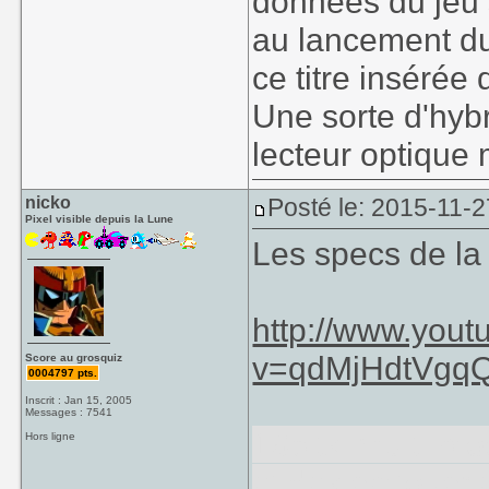
données du jeu s
au lancement du 
ce titre insérée 
Une sorte d'hyb
lecteur optique 
nicko
Posté le: 2015-11-2
Pixel visible depuis la Lune
Les specs de la
http://www.you
v=qdMjHdtVgqQ
Score au grosquiz
0004797 pts.
Inscrit : Jan 15, 2005
Messages : 7541
16bits, multi pr
Hors ligne
et des cartouc