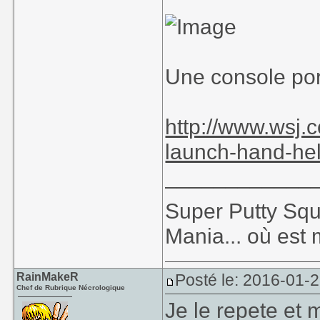
Une console por
http://www.wsj.c
launch-hand-he
____________
Super Putty Sq
Mania... où est
RainMakeR
Posté le: 2016-01-
Chef de Rubrique Nécrologique
Je le repete et 