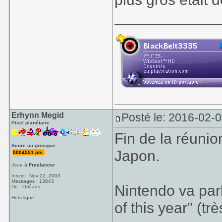
____________
Erhynn Megid
Posté le: 2016-02-
Pixel planétaire
Fin de la réuni
Score au grosquiz
Japon.
0004551 pts.
Joue à
Freelancer
Inscrit : Nov 22, 2003
Messages : 13043
Nintendo va parl
De : Orléans
Hors ligne
of this year" (trè