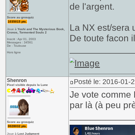
de l'argent.
Score au grosquiz
1035015 pts.
La NX est/sera 
Joue à
Yoshi and The Mysterious Book,
Cronos, Tormented Souls 2
De toute facon i
Inscrit : Apr 01, 2003
Messages : 34561
____________
De : Toulouse
Hors ligne
Shenron
Posté le: 2016-01-
Pixel visible depuis la Lune
Je vote comme R
par là (à peu pr
____________
Score au grosquiz
0028032 pts.
Joue à
Lost Judgment