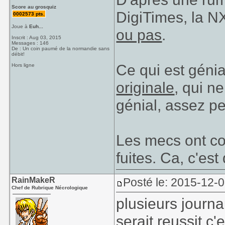
Score au grosquiz
DigiTimes, la NX 
0002573 pts.
Joue à
Euh...
ou pas
.
Inscrit : Aug 03, 2015
Messages : 146
De : Un coin paumé de la normandie sans
débit!
Ce qui est génia
Hors ligne
originale
, qui ne
génial, assez p
Les mecs ont c
fuites. Ca, c'es
RainMakeR
Posté le: 2015-12-
Chef de Rubrique Nécrologique
plusieurs journ
serait reussit c