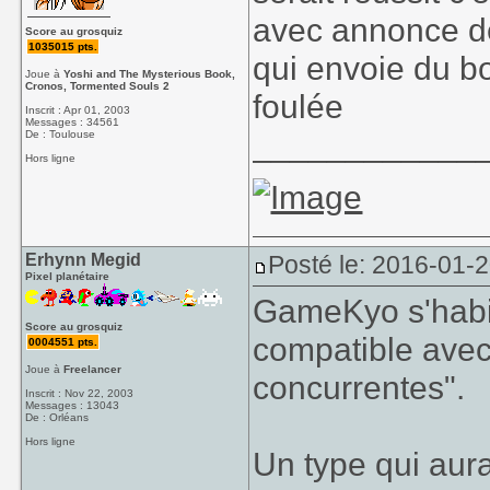
avec annonce de
Score au grosquiz
1035015 pts.
qui envoie du bo
Joue à
Yoshi and The Mysterious Book,
Cronos, Tormented Souls 2
foulée
Inscrit : Apr 01, 2003
Messages : 34561
____________
De : Toulouse
Hors ligne
Erhynn Megid
Posté le: 2016-01-
Pixel planétaire
GameKyo s'habi
Score au grosquiz
compatible avec
0004551 pts.
Joue à
Freelancer
concurrentes".
Inscrit : Nov 22, 2003
Messages : 13043
De : Orléans
Hors ligne
Un type qui aura