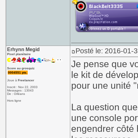
Erhynn Megid
Posté le: 2016-01-
Pixel planétaire
Je pense que vo
Score au grosquiz
le kit de dével
0004551 pts.
Joue à
Freelancer
pour une unité "
Inscrit : Nov 22, 2003
Messages : 13043
De : Orléans
Hors ligne
La question que 
une console port
engendrer côté h