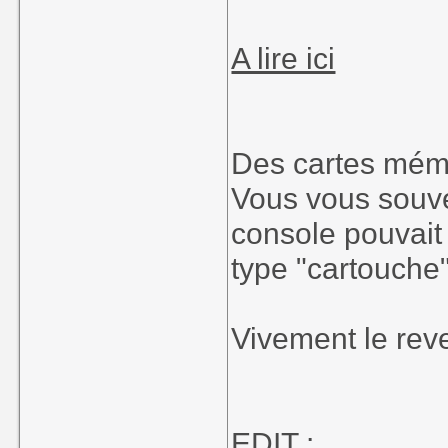
year, investors 
term cooperative 
A lire ici
supply chain.
CY Lu said Macro
the company has 
Des cartes mém
Vous vous souve
Even though CY 
console pouvait 
products are RO
will be exception
type "cartouche
Vivement le reve
EDIT :