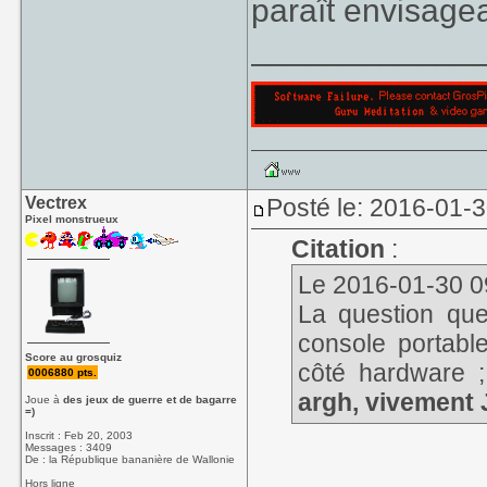
paraît envisage
____________
Vectrex
Posté le: 2016-01-
Pixel monstrueux
Citation
:
Le 2016-01-30 09
La question que
console portabl
Score au grosquiz
côté hardware ; 
0006880 pts.
argh, vivement 
Joue à
des jeux de guerre et de bagarre
=)
Inscrit : Feb 20, 2003
Messages : 3409
De : la République bananière de Wallonie
Hors ligne