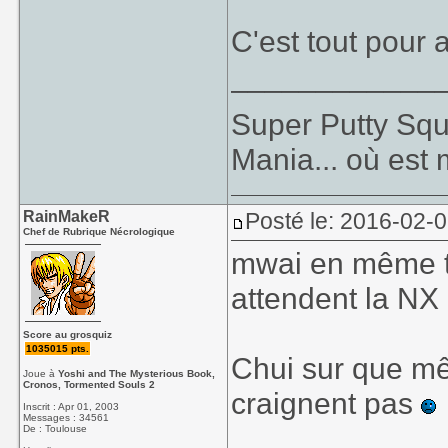
C'est tout pour 
____________
Super Putty Sq
Mania... où est
RainMakeR
Posté le: 2016-02-
Chef de Rubrique Nécrologique
mwai en même t
attendent la NX
Score au grosquiz
1035015 pts.
Chui sur que m
Joue à
Yoshi and The Mysterious Book,
Cronos, Tormented Souls 2
craignent pas
Inscrit : Apr 01, 2003
Messages : 34561
____________
De : Toulouse