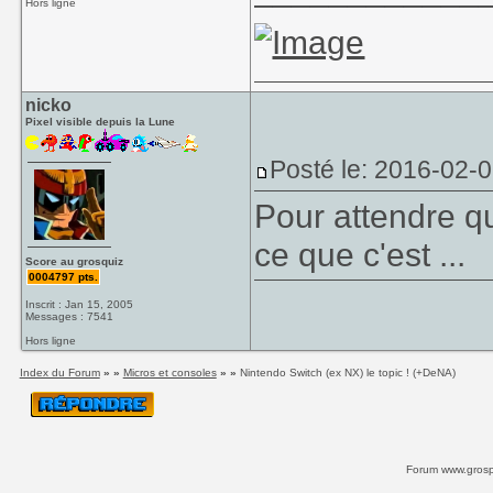
Hors ligne
nicko
Pixel visible depuis la Lune
Posté le: 2016-02-
Pour attendre qu
ce que c'est ...
Score au grosquiz
0004797 pts.
Inscrit : Jan 15, 2005
Messages : 7541
Hors ligne
Index du Forum
» »
Micros et consoles
» »
Nintendo Switch (ex NX) le topic ! (+DeNA)
Forum www.grospi