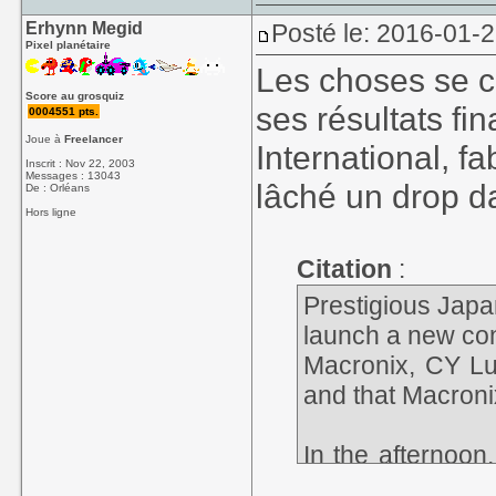
Erhynn Megid
Posté le: 2016-01-2
Pixel planétaire
Les choses se co
Score au grosquiz
ses résultats fi
0004551 pts.
Joue à
Freelancer
International, f
Inscrit : Nov 22, 2003
Messages : 13043
lâché un drop da
De : Orléans
Hors ligne
Citation
:
Prestigious Jap
launch a new con
Macronix, CY Lu,
and that Macroni
In the afternoon
investors. As Ni