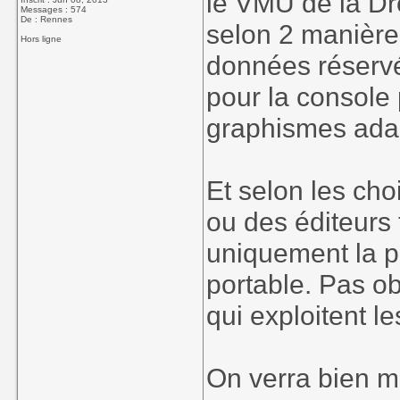
le VMU de la D
Messages : 574
De : Rennes
selon 2 manières
Hors ligne
données réservée
pour la console 
graphismes adap
Et selon les cho
ou des éditeurs t
uniquement la p
portable. Pas ob
qui exploitent l
On verra bien ma