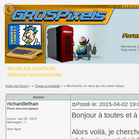
Bienvenue su
Déjà inscrit 
Index du Forum
» »
Trivias et entraide
» »
Recherche un vieux jeu de casse brique
Auteur
richardlethan
Posté le: 2015-04-02 19:
Pixel microscopique
Bonjour à toutes et à
Inscrit : Apr 02, 2015
Messages : 1
Hors ligne
Alors voilà, je cherc