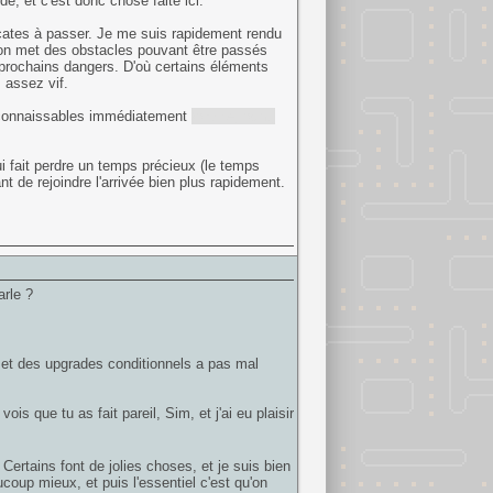
e, et c'est donc chose faite ici.
icates à passer. Je me suis rapidement rendu
l'on met des obstacles pouvant être passés
s prochains dangers. D'où certains éléments
s assez vif.
reconnaissables immédiatement
(prairie, pont,
i fait perdre un temps précieux (le temps
t de rejoindre l'arrivée bien plus rapidement.
arle ?
s et des upgrades conditionnels a pas mal
s que tu as fait pareil, Sim, et j'ai eu plaisir
Certains font de jolies choses, et je suis bien
ucoup mieux, et puis l'essentiel c'est qu'on