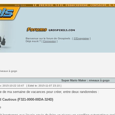
Bienvenue sur le forum de Grospixels : [
S'Enregistrer
]
Déjà inscrit ? [
Connexion
]
niveaux à gogo
Super Mario Maker : niveaux à gogo
e: 2015-10-22 10:47 [ Edité le: 2015-11-07 23:10 ]
te de ma semaine de vacances pour créer, entre deux randonnées :
d Cautious (F321-0000-00DA-324D)