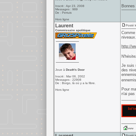
Bonnes f
Inscrit : Apr 23, 2008
Messages : 989
De : Pertuis
Hors ligne
Laurent
Posté l
Commissaire apolitique
Comme pr
niveaux.
http://
N'hésite
Je suis 
des nive
Joue à
Death's Door
ennemis.
Inscrit : Mar 06, 2002
ennemis.
Messages : 22908
De : Borgo, là où y a la fibre.
Pour ma 
Hors ligne
n'ai pas
______
Laurent
Posté l