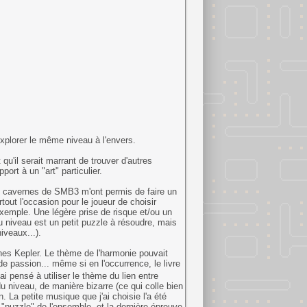
xplorer le même niveau à l'envers.
 qu'il serait marrant de trouver d'autres
port à un "art" particulier.
es cavernes de SMB3 m'ont permis de faire un
tout l'occasion pour le joueur de choisir
exemple. Une légère prise de risque et/ou un
 niveau est un petit puzzle à résoudre, mais
iveaux...).
nnes Kepler. Le thème de l'harmonie pouvait
e passion... même si en l'occurrence, le livre
ai pensé à utiliser le thème du lien entre
u niveau, de manière bizarre (ce qui colle bien
. La petite musique que j'ai choisie l'a été
s "puzzle" de l'ensemble, et la dernière épreuve