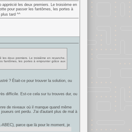
oup apprécié les deux premiers. Le troisième en
tte pour passer les fantômes, les portes à
 plus tard ^^
cié les deux premiers. Le troisième en revanche,
es fantômes, les portes à emprunter grâce aux
stré ? Était-ce pour trouver la solution, ou
rès difficile. Est-ce cela sur tu trouves dur, ou
ce genre de niveaux où il manque quand même
 joueurs ont perdu. J'ai d'autant plus de mal à
-ABEC), parce que là pour le moment, je
trop vite pour que j'en descende avant...