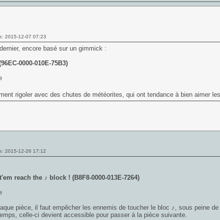
e: 2015-12-07 07:23
 dernier, encore basé sur un gimmick :
 (96EC-0000-010E-75B3)
nt rigoler avec des chutes de météorites, qui ont tendance à bien aimer les
e: 2015-12-26 17:12
et'em reach the ♪ block ! (B8F8-0000-013E-7264)
que pièce, il faut empêcher les ennemis de toucher le bloc ♪, sous peine de b
temps, celle-ci devient accessible pour passer à la pièce suivante.