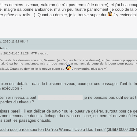
té tes derniers niveaux, Vakoran (je n'ai pas terminé le dernier), et j'ai beauc
, malgré sa bonne ambiance, m'a un peu frustré par moment (le coup de la bo
r grâce aux rails...). Quant au dernier, je le trouve super dur
J'y reviendrai
e: 2015-11-22 08:44
tation
:
Le 2015-11-16 21:28, MTF a écrit :
J'ai testé tes derniers niveaux, Vakoran (je n'ai pas terminé le dernier), et j'ai beaucoup appré
malgré sa bonne ambiance, m'a un peu frustré par moment (le coup de la botte pour passer l
ails...). Quant au dernier, je le trouve super dur
J'y reviendrai plus tard ^^
bien des détails : dans le troisième niveau, pourquoi ces passages t'ont-ils fru
 exécution ?
dernier niveau, à part
le combat contre Bowser,
je ne pensais pas qu'il serait t
 parties du niveau ?
ujours pareil : il est délicat de savoir où le joueur va galérer, surtout pour 
 zone secondaire dans l'affichage du niveau en ligne, qui permet de voir où les
ls sont les passages chauds.
faudra que je réessaie ton Do You Wanna Have a Bad Time? (3B6D-0000-00F1
Même en fonçant, je me retrouve sous le Thwomp, la plate-forme bleue avance 