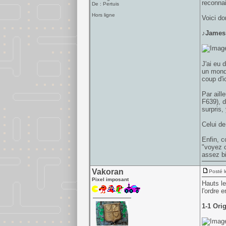
reconna
De : Pertuis
Hors ligne
Voici do
♪James
J'ai eu 
un monde
coup d'i
Par aill
F639), d
surpris, 
Celui de
Enfin, c
"voyez c
assez bi
Vakoran
Posté l
Pixel imposant
Hauts le
l'ordre 
1-1 Ori