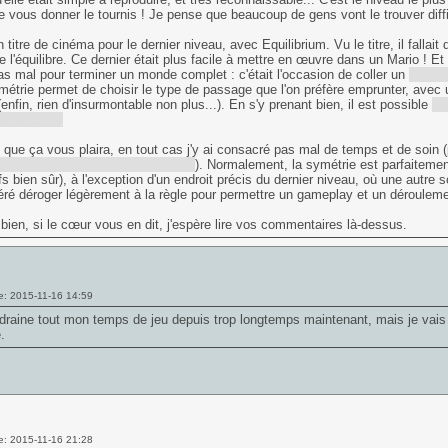
e vous donner le tournis ! Je pense que beaucoup de gens vont le trouver diffic
n titre de cinéma pour le dernier niveau, avec Equilibrium. Vu le titre, il fallai
 l'équilibre. Ce dernier était plus facile à mettre en œuvre dans un Mario ! Et 
pas mal pour terminer un monde complet : c'était l'occasion de coller un
combat
métrie permet de choisir le type de passage que l'on préfère emprunter, ave
(enfin, rien d'insurmontable non plus...). En s'y prenant bien, il est possible
de 
er le boss !
 que ça vous plaira, en tout cas j'y ai consacré pas mal de temps et de soin
 éléments en lien avec le suivant
). Normalement, la symétrie est parfaitemen
fs bien sûr), à l'exception d'un endroit précis du dernier niveau, où une autre 
féré déroger légèrement à la règle pour permettre un gameplay et un dérouleme
bien, si le cœur vous en dit, j'espère lire vos commentaires là-dessus.
e: 2015-11-16 14:59
aine tout mon temps de jeu depuis trop longtemps maintenant, mais je vais 
.
e: 2015-11-16 21:28