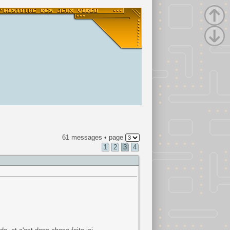
61 messages • page
1
2
3
4