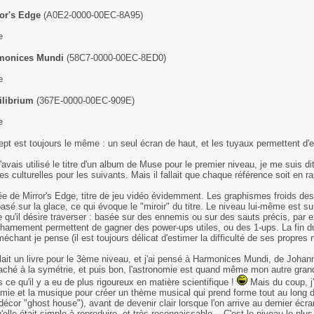
ror's Edge
(A0E2-0000-00EC-8A95)
rmonices Mundi
(58C7-0000-00EC-8ED0)
ilibrium
(367E-0000-00EC-909E)
pt est toujours le même : un seul écran de haut, et les tuyaux permettent d'e
'avais utilisé le titre d'un album de Muse pour le premier niveau, je me suis dit
es culturelles pour les suivants. Mais il fallait que chaque référence soit en rap
dée de Mirror's Edge, titre de jeu vidéo évidemment. Les graphismes froids d
asé sur la glace, ce qui évoque le "miroir" du titre. Le niveau lui-même est sur
e qu'il désire traverser : basée sur des ennemis ou sur des sauts précis, par 
harnement permettent de gagner des power-ups utiles, ou des 1-ups. La fin du
méchant je pense (il est toujours délicat d'estimer la difficulté de ses propres n
llait un livre pour le 3ème niveau, et j'ai pensé à Harmonices Mundi, de Joha
taché à la symétrie, et puis bon, l'astronomie est quand même mon autre grand
s ce qu'il y a eu de plus rigoureux en matière scientifique !
Mais du coup, j'
omie et la musique pour créer un thème musical qui prend forme tout au long d
décor "ghost house"), avant de devenir clair lorsque l'on arrive au dernier écran
'elle était simple à reproduire, et très reconnaissable... C'est le niveau le plu