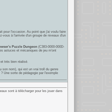
t pour l'occasion. Au point que j'ai voulu faire
z-vous à l'arrivée d'un groupe de niveaux d'un
owser's Puzzle Dungeon
(C383-0000-000D-
ines astuces et mécaniques de jeu m'ont
t très bien réalisé.
u son nom), qui est un vrai troll du genre
" ? Une sorte de pédagogie par l'exemple
eaux sont à télécharger pour les jouer dans