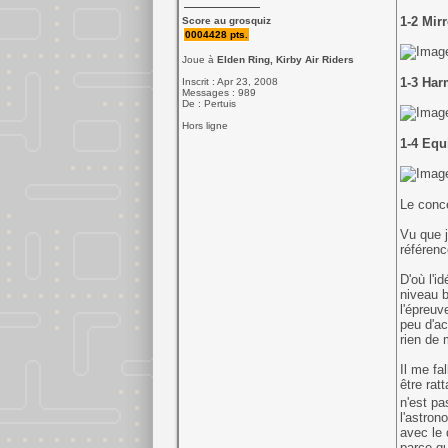
1-2 Mir
Score au grosquiz
0004428 pts.
Joue à
Elden Ring, Kirby Air Riders
1-3 Ha
Inscrit : Apr 23, 2008
Messages : 989
De : Pertuis
Hors ligne
1-4 Equ
Le conce
Vu que j
référenc
D'où l'i
niveau b
l'épreuv
peu d'ac
rien de 
Il me fa
être rat
n'est pa
l'astron
avec le 
parce qu