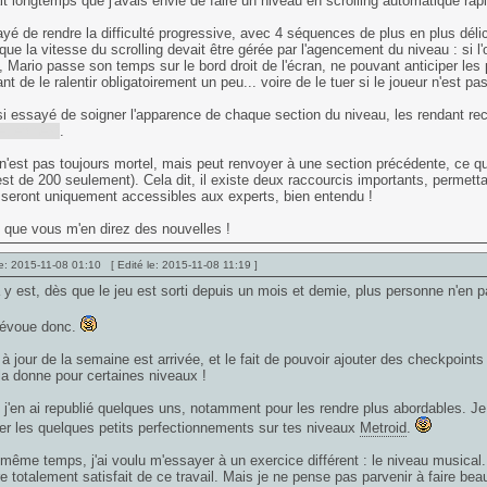
it longtemps que j'avais envie de faire un niveau en scrolling automatique rapid
ayé de rendre la difficulté progressive, avec 4 séquences de plus en plus dél
ue la vitesse du scrolling devait être gérée par l'agencement du niveau : si 
e, Mario passe son temps sur le bord droit de l'écran, ne pouvant anticiper le
nt de le ralentir obligatoirement un peu... voire de le tuer si le joueur n'est pa
si essayé de soigner l'apparence de chaque section du niveau, les rendant 
t épines)
.
'est pas toujours mortel, mais peut renvoyer à une section précédente, ce qu
est de 200 seulement). Cela dit, il existe deux raccourcis importants, permettan
 seront uniquement accessibles aux experts, bien entendu !
 que vous m'en direz des nouvelles !
e: 2015-11-08 01:10 [ Edité le: 2015-11-08 11:19 ]
 y est, dès que le jeu est sorti depuis un mois et demie, plus personne n'en p
évoue donc.
à jour de la semaine est arrivée, et le fait de pouvoir ajouter des checkpoint
a donne pour certaines niveaux !
j'en ai republié quelques uns, notamment pour les rendre plus abordables. Je voi
er les quelques petits perfectionnements sur tes niveaux
Metroid
.
même temps, j'ai voulu m'essayer à un exercice différent : le niveau musical. 
tre totalement satisfait de ce travail. Mais je ne pense pas parvenir à faire bea