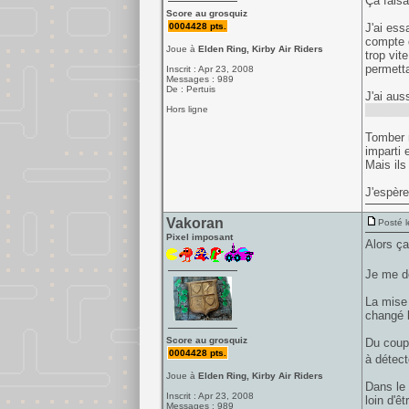
Ça faisa
Score au grosquiz
0004428 pts.
J'ai ess
compte q
Joue à
Elden Ring, Kirby Air Riders
trop vit
permetta
Inscrit : Apr 23, 2008
Messages : 989
De : Pertuis
J'ai aus
nuages e
Hors ligne
Tomber n
imparti 
Mais ils
J'espère
Vakoran
Posté l
Pixel imposant
Alors ça
Je me d
La mise 
changé l
Score au grosquiz
Du coup 
0004428 pts.
à détect
Joue à
Elden Ring, Kirby Air Riders
Dans le 
Inscrit : Apr 23, 2008
loin d'ê
Messages : 989