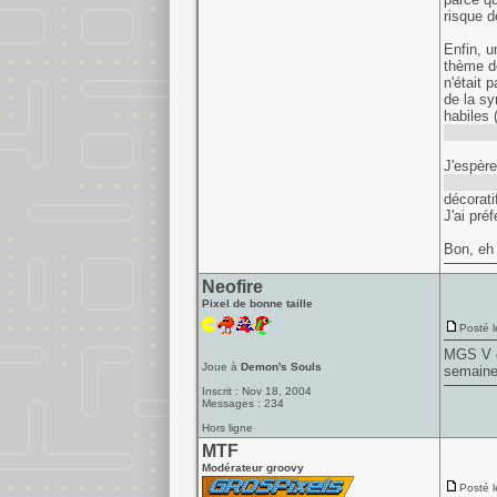
risque d
Enfin, u
thème de
n'était 
de la sy
habiles 
d'affront
J'espère
quelques
décorati
J'ai pré
Bon, eh 
Neofire
Pixel de bonne taille
Posté l
MGS V dr
Joue à
Demon's Souls
semaine
Inscrit : Nov 18, 2004
Messages : 234
Hors ligne
MTF
Modérateur groovy
Posté l