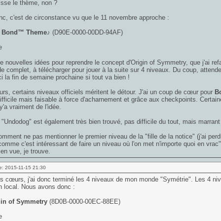
isse le thème, non ?
nc, c'est de circonstance vu que le 11 novembre approche :
 Bond™ Theme♪
(D90E-0000-00DD-94AF)
de nouvelles idées pour reprendre le concept d'Origin of Symmetry, que j'ai refai
 complet, à télécharger pour jouer à la suite sur 4 niveaux. Du coup, attende
ci la fin de semaine prochaine si tout va bien !
eurs, certains niveaux officiels méritent le détour. J'ai un coup de cœur pour
B
ifficile mais faisable à force d'acharnement et grâce aux checkpoints. Certa
y'a vraiment de l'idée.
 "Undodog" est également très bien trouvé, pas difficile du tout, mais marrant e
omment ne pas mentionner le premier niveau de la "fille de la notice" (j'ai perd
omme c'est intéressant de faire un niveau où l'on met n'importe quoi en vrac
en vue, je trouve.
e: 2015-11-15 21:30
s cœurs, j'ai donc terminé les 4 niveaux de mon monde "Symétrie". Les 4 niv
en local. Nous avons donc :
gin of Symmetry
(8D0B-0000-00EC-88EE)