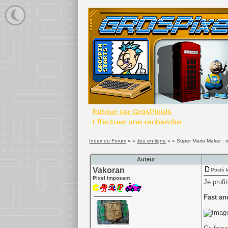
Index du Forum
» »
Jeu en ligne
» »
Super Mario Maker : 
Auteur
Vakoran
Posté l
Pixel imposant
Je profi
Fast an