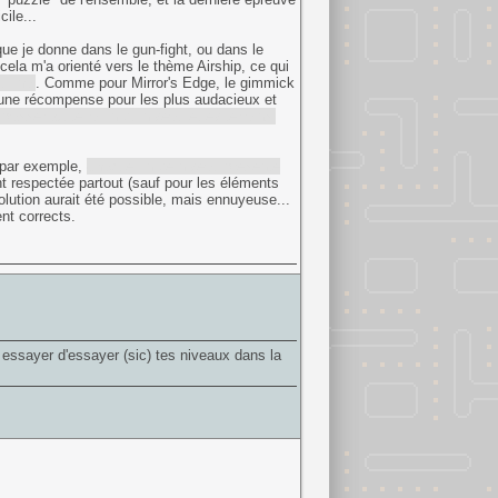
ile...
t que je donne dans le gun-fight, ou dans le
cela m'a orienté vers le thème Airship, ce qui
 final
. Comme pour Mirror's Edge, le gimmick
c une récompense pour les plus audacieux et
passer toute la fin du niveau et éviter ainsi
 (par exemple,
chaque fin de niveau présente
t respectée partout (sauf pour les éléments
solution aurait été possible, mais ennuyeuse...
nt corrects.
essayer d'essayer (sic) tes niveaux dans la