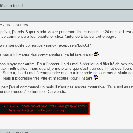
êtes à tous !
e: 2015-12-28 13:55
évu, j'ai pris Super Mario Maker pour mon fils, et depuis le 24 au soir il est 
 Je commence à les répertorier chez Nintendo Life, sur cette page :
www.nintendolife.com/super-mario-maker/users/LoloGP
z pas à lui mettre des commentaires, ça lui fera plaisir
son playtester attitré. Pour l'instant il a du mal à réguler la difficulté de ses n
aux multi-salles, mais quand je me plains que c'est trop dur, il met des fleurs
 Surtout, il a du mal à comprendre que tout le monde ne joue pas à Mario com
 Mais il progresse très vite et m'écoute (pour l'instant
).
part j'en ai commencé un mais il n'est pas encore montrable. J'ai aussi ess
 encore réussi à le terminer. Ca viendra.
___________
e: 2015-12-30 17:26