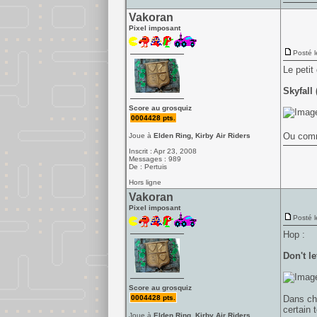
Vakoran
Pixel imposant
Posté l
Le petit
Skyfall
Score au grosquiz
0004428 pts.
Ou comme
Joue à
Elden Ring, Kirby Air Riders
Inscrit : Apr 23, 2008
Messages : 989
De : Pertuis
Hors ligne
Vakoran
Pixel imposant
Posté l
Hop :
Don't l
Score au grosquiz
0004428 pts.
Dans cha
certain 
Joue à
Elden Ring, Kirby Air Riders