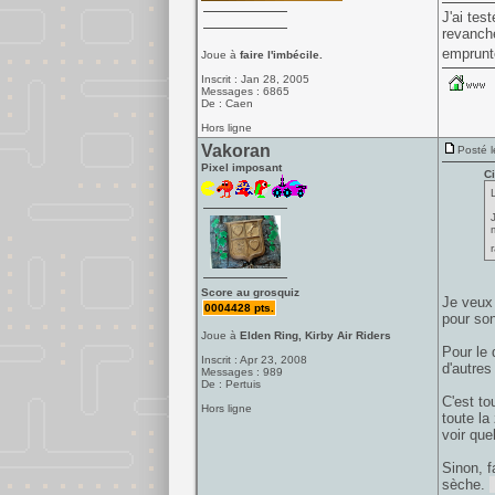
J'ai tes
revanche
emprunte
Joue à
faire l'imbécile.
Inscrit : Jan 28, 2005
Messages : 6865
De : Caen
Hors ligne
Vakoran
Posté l
Pixel imposant
Ci
r
Score au grosquiz
Je veux 
0004428 pts.
pour son
Joue à
Elden Ring, Kirby Air Riders
Pour le 
Inscrit : Apr 23, 2008
d'autres
Messages : 989
De : Pertuis
C'est to
Hors ligne
toute la
voir que
Sinon, 
sèche.