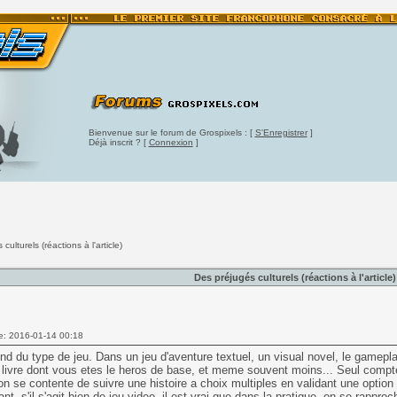
Bienvenue sur le forum de Grospixels : [
S'Enregistrer
]
Déjà inscrit ? [
Connexion
]
culturels (réactions à l'article)
Des préjugés culturels (réactions à l'article)
e: 2016-01-14 00:18
d du type de jeu. Dans un jeu d'aventure textuel, un visual novel, le gamep
livre dont vous etes le heros de base, et meme souvent moins... Seul compte
on se contente de suivre une histoire a choix multiples en validant une option
nt, s'il s'agit bien de jeu video, il est vrai que dans la pratique, on se rappr