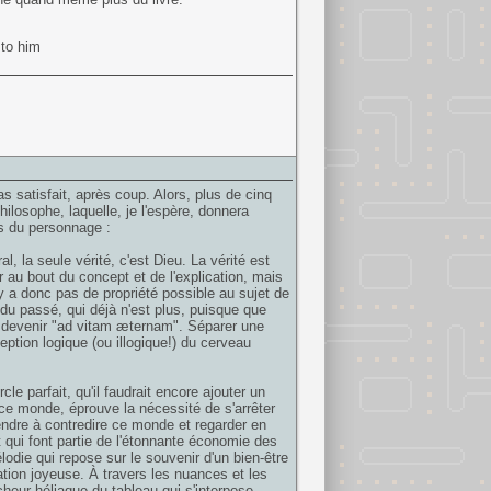
 to him
s satisfait, après coup. Alors, plus de cinq
ilosophe, laquelle, je l'espère, donnera
es du personnage :
, la seule vérité, c'est Dieu. La vérité est
 au bout du concept et de l'explication, mais
'y a donc pas de propriété possible au sujet de
 du passé, qui déjà n'est plus, puisque que
e devenir "ad vitam æternam". Séparer une
eption logique (ou illogique!) du cerveau
cle parfait, qu'il faudrait encore ajouter un
t ce monde, éprouve la nécessité de s'arrêter
rendre à contredire ce monde et regarder en
t qui font partie de l'étonnante économie des
mélodie qui repose sur le souvenir d'un bien-être
ation joyeuse. À travers les nuances et les
heur héliaque du tableau qui s'interpose.