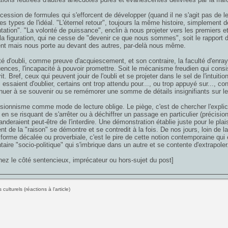
ession de formules qui s'efforcent de développer (quand il ne s'agit pas de l
tes types de l'idéal. "L'éternel retour", toujours la même histoire, simplement d
tation". "La volonté de puissance", enclin à nous projeter vers les premiers e
 la figuration, qui ne cesse de "devenir ce que nous sommes", soit le rapport d
nt mais nous porte au devant des autres, par-delà nous même.
té d'oubli, comme preuve d'acquiescement, et son contraire, la faculté d'enra
nces, l'incapacité à pouvoir promettre. Soit le mécanisme freudien qui consi
it. Bref, ceux qui peuvent jouir de l'oubli et se projeter dans le sel de l'intuiti
 essaient d'oublier, certains ont trop attendu pour..., ou trop appuyé sur..., co
nuer à se souvenir ou se remémorer une somme de détails insignifiants sur le 
sionnisme comme mode de lecture oblige. Le piège, c'est de chercher l'explica
en se risquant de s'arrêter ou à déchiffrer un passage en particulier (précisio
nderaient peut-être de l'interdire. Une démonstration établie juste pour le pla
t de la "raison" se démontre et se contredit à la fois. De nos jours, loin d
 forme décalée ou proverbiale, c'est le pire de cette notion contemporaine qu
ire "socio-politique" qui s'imbrique dans un autre et se contente d'extrapoler
ez le côté sentencieux, imprécateur ou hors-sujet du post]
culturels (réactions à l'article)