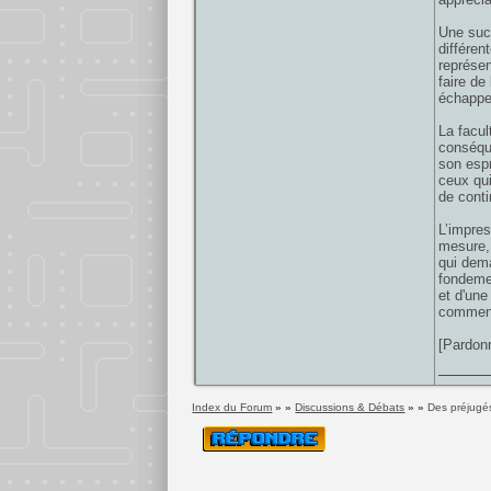
Une succ
différen
représen
faire de
échappe
La facul
conséque
son espr
ceux qui
de conti
L’impres
mesure, 
qui dema
fondemen
et d'une
commenta
[Pardonn
Index du Forum
» »
Discussions & Débats
» »
Des préjugés 