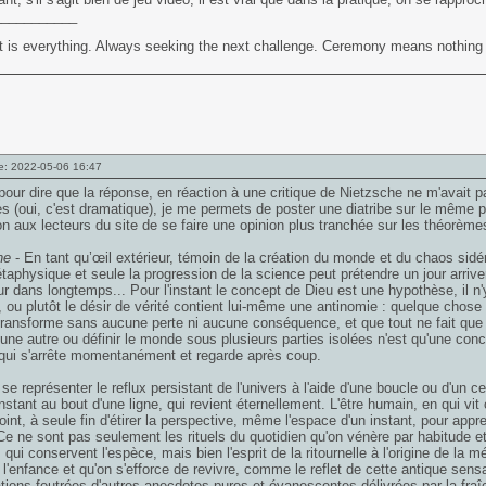
___________
t is everything. Always seeking the next challenge. Ceremony means nothing
e: 2022-05-06 16:47
our dire que la réponse, en réaction à une critique de Nietzsche ne m'avait pa
s (oui, c'est dramatique), je me permets de poster une diatribe sur le même ph
on aux lecteurs du site de se faire une opinion plus tranchée sur les théorèm
he
- En tant qu’œil extérieur, témoin de la création du monde et du chaos sidéral
aphysique et seule la progression de la science peut prétendre un jour arriver
ur dans longtemps... Pour l'instant le concept de Dieu est une hypothèse, il n
é, ou plutôt le désir de vérité contient lui-même une antinomie : quelque chose
transforme sans aucune perte ni aucune conséquence, et que tout ne fait qu
'une autre ou définir le monde sous plusieurs parties isolées n'est qu'une conc
qui s'arrête momentanément et regarde après coup.
se représenter le reflux persistant de l'univers à l'aide d'une boucle ou d'un cer
nstant au bout d'une ligne, qui revient éternellement. L'être humain, en qui vi
oint, à seule fin d'étirer la perspective, même l'espace d'un instant, pour app
 Ce ne sont pas seulement les rituels du quotidien qu'on vénère par habitude e
s qui conservent l'espèce, mais bien l'esprit de la ritournelle à l'origine de la 
 l'enfance et qu'on s'efforce de revivre, comme le reflet de cette antique sens
tions feutrées d'autres anecdotes pures et évanescentes délivrées par la fraîc