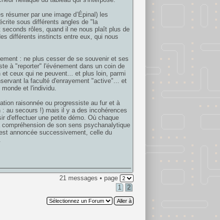
es résumer par une image d’Épinal) les
écrite sous différents angles de "la
t seconds rôles, quand il ne nous plaît plus de
es différents instincts entre eux, qui nous
yement : ne plus cesser de se souvenir et ses
ste à "reporter" l'événement dans un coin de
on et ceux qui ne peuvent... et plus loin, parmi
nservant la faculté d'enrayement "active"... et
monde et l'individu.
tion raisonnée ou progressiste au fur et à
n : au secours !) mais il y a des incohérences
isir d'effectuer une petite démo. Où chaque
e la compréhension de son sens psychanalytique
i est annoncée successivement, celle du
.
21 messages • page
1
2