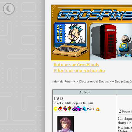
Index du Forum
» »
Discussions & Débats
» »
Des préjugés 
Auteur
LVD
Pixel visible depuis la Lune
Posté l
Ca depen
dans un 
Parfois 
Maintena