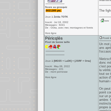
______
Score au grosquiz
The figh
0021285 pts.
Joue à
Zelda TOTK
Inscrit : Jul 18, 2002
Messages : 9241
De : Ooita, avec mer, montagnes et forets
Hors ligne
Péricqlès
Posté l
Pixel de bonne taille
Un mot p
ans aprè
l'occasi
Nietzsc
Joue à
[MGS5 + LaD0] + [JSRF + Orta]
donc mét
c'est po
Inscrit : May 06, 2022
Messages : 221
la vérit
De : mont pernesse
tout se 
action d
Hors ligne
humain 
On peut 
point co
sur un p
arrière.
instinct
propre à
apprécia