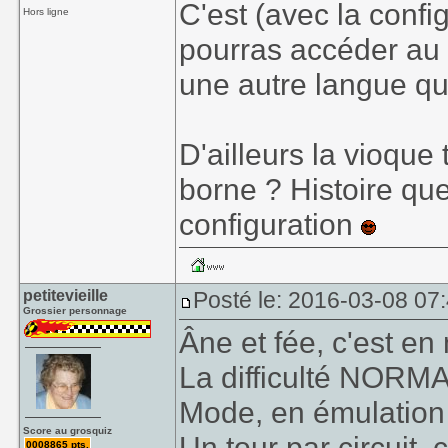
C'est (avec la conf
Hors ligne
pourras accéder au
une autre langue q
D'ailleurs la vioqu
borne ? Histoire qu
configuration
petitevieille
Posté le: 2016-03-08 07
Grossier personnage
Âne et fée, c'est e
La difficulté NORMAL
Mode, en émulation 
Score au grosquiz
Un tour par circuit,
0008865 pts.