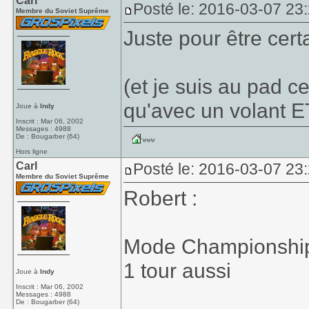
Carl
Posté le: 2016-03-07 23
Membre du Soviet Suprême
Juste pour être certa
(et je suis au pad ce
qu'avec un volant E
Joue à
Indy
Inscrit : Mar 06, 2002
Messages : 4988
De : Bougarber (64)
Hors ligne
Carl
Posté le: 2016-03-07 23
Membre du Soviet Suprême
Robert :
Mode Championship,
1 tour aussi
Joue à
Indy
Inscrit : Mar 06, 2002
Messages : 4988
De : Bougarber (64)