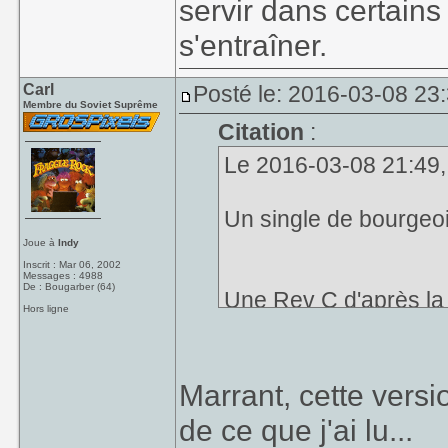
servir dans certains
s'entraîner.
Carl
Posté le: 2016-03-08 23
Membre du Soviet Suprême
Citation
:
Le 2016-03-08 21:49, pe
Un single de bourgeo
Joue à
Indy
Inscrit : Mar 06, 2002
Messages : 4988
De : Bougarber (64)
Une Rev C d'après la 
Hors ligne
http://image.noelsha
image20160308-2143
Marrant, cette versi
de ce que j'ai lu...