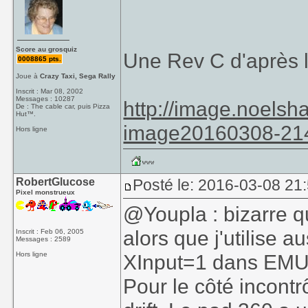
Score au grosquiz
Une Rev C d'après l
0008865 pts.
Joue à
Crazy Taxi, Sega Rally
Inscrit : Mar 08, 2002
Messages : 10287
http://image.noelsh
De : The cable car, puis Pizza
Hut™.
image20160308-21
Hors ligne
RobertGlucose
Posté le: 2016-03-08 21:
Pixel monstrueux
@Youpla : bizarre q
alors que j'utilise a
Inscrit : Feb 06, 2005
Messages : 2589
Hors ligne
XInput=1 dans EMU
Pour le côté incontr