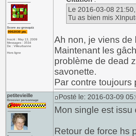
Le 2016-03-08 21:50, 
Tu as bien mis XInp
Score au grosquiz
0002030 pts.
Ah non, je viens de l
Inscrit : May 13, 2009
Messages : 3534
De : Villeurbanne
Maintenant les gâch
Hors ligne
problème de dead zo
savonette.
Par contre toujours 
petitevieille
Posté le: 2016-03-09 05
Grossier personnage
Mon single est issu 
Retour de force hs p