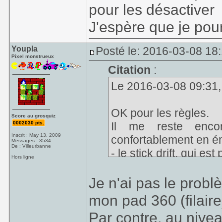
pour les désactiver
J'espère que je pour
Youpla
Posté le: 2016-03-08 18:
Pixel monstrueux
Citation
:
Le 2016-03-08 09:31, 
OK pour les règles.
Score au grosquiz
0002030 pts.
Il me reste enco
Inscrit : May 13, 2009
confortablement en é
Messages : 3534
De : Villeurbanne
- le stick drift, qui e
Hors ligne
- les vibrations qui 
désactiver
Je n'ai pas le prob
J'espère que je pourr
mon pad 360 (filaire
Par contre, au nivea