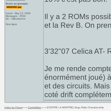
Score au grosquiz
0002030 pts.
Inscrit : May 13, 2009
Il y a 2 ROMs possi
Messages : 3534
De : Villeurbanne
et la Rev B. On pren
Hors ligne
3'32"07 Celica AT-
Je me rende compte
énormément joué) à
et des circuits. Mais
coté drift complét
Index du Forum
» »
Compétition
» »
[CONTRE LA MONTRE] Sega Rally Championship