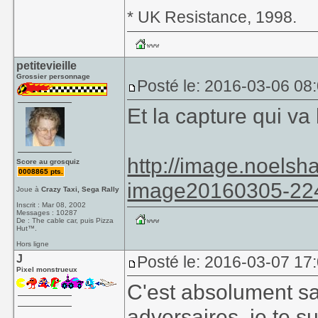
* UK Resistance, 1998.
petitevieille
Grossier personnage
Posté le: 2016-03-06 08
Et la capture qui va 
http://image.noelsh
Score au grosquiz
0008865 pts.
image20160305-22
Joue à
Crazy Taxi, Sega Rally
Inscrit : Mar 08, 2002
Messages : 10287
De : The cable car, puis Pizza
Hut™.
Hors ligne
J
Posté le: 2016-03-07 17
Pixel monstrueux
C'est absolument sa
adversaires, je te 