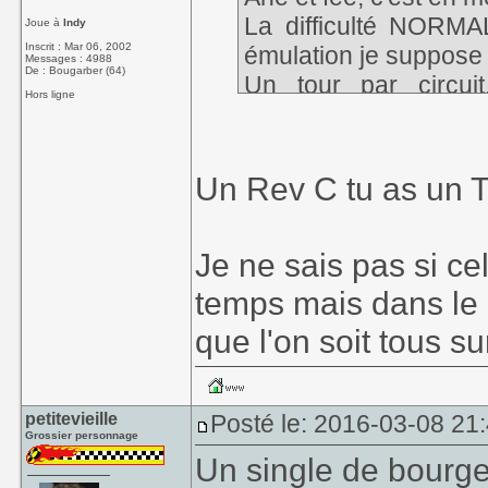
La difficulté NORMA
Joue à
Indy
Inscrit : Mar 06, 2002
émulation je suppose 
Messages : 4988
De : Bougarber (64)
Un tour par circui
Hors ligne
championnat.
Si je ne m'abuse m
Un Rev C tu as un 
change quelque chos
Je ne sais pas si ce
temps mais dans le d
que l'on soit tous s
petitevieille
Posté le: 2016-03-08 21
Grossier personnage
Un single de bourg