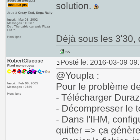
Score au grosquiz
solution.
0008865 pts.
Joue à
Crazy Taxi, Sega Rally
Inscrit : Mar 08, 2002
Messages : 10287
De : The cable car, puis Pizza
Hut™.
Déjà sous les 3'30
Hors ligne
RobertGlucose
Posté le: 2016-03-09 09:
Pixel monstrueux
@Youpla :
Pour le problème de
Inscrit : Feb 06, 2005
Messages : 2589
Hors ligne
- Télécharger Dura
- Décompresser le t
- Dans l'IHM, config
quitter => ça génère 