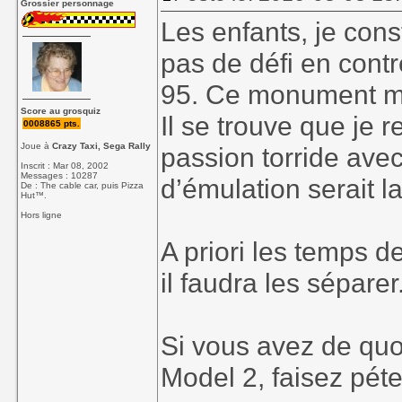
Grossier personnage
Les enfants, je con
pas de défi en cont
95. Ce monument mé
Score au grosquiz
Il se trouve que je
0008865 pts.
Joue à
Crazy Taxi, Sega Rally
passion torride avec
Inscrit : Mar 08, 2002
Messages : 10287
d’émulation serait 
De : The cable car, puis Pizza
Hut™.
Hors ligne
A priori les temps de
il faudra les séparer
Si vous avez de quo
Model 2, faisez péte