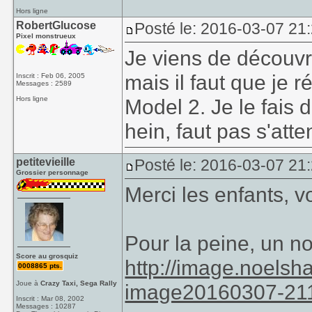
Hors ligne
RobertGlucose
Posté le: 2016-03-07 21
Pixel monstrueux
Je viens de découvri
mais il faut que je r
Inscrit : Feb 06, 2005
Messages : 2589
Hors ligne
Model 2. Je le fais d
hein, faut pas s'att
petitevieille
Posté le: 2016-03-07 21
Grossier personnage
Merci les enfants, 
Pour la peine, un n
Score au grosquiz
http://image.noelsh
0008865 pts.
Joue à
Crazy Taxi, Sega Rally
image20160307-21
Inscrit : Mar 08, 2002
Messages : 10287