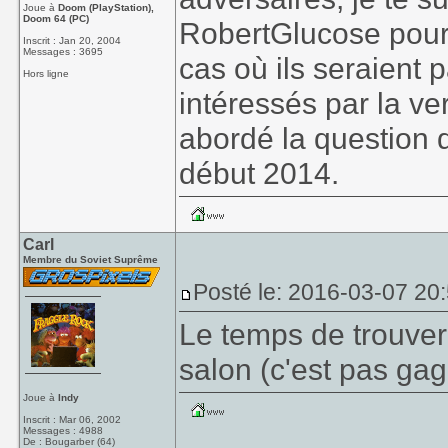
Joue à
Doom (PlayStation),
Doom 64 (PC)
RobertGlucose pour l
Inscrit : Jan 20, 2004
Messages : 3695
cas où ils seraient p
Hors ligne
intéressés par la ve
abordé la question 
début 2014.
Carl
Membre du Soviet Suprême
Posté le: 2016-03-07 20
Le temps de trouver
salon (c'est pas gagn
Joue à
Indy
Inscrit : Mar 06, 2002
Messages : 4988
De : Bougarber (64)