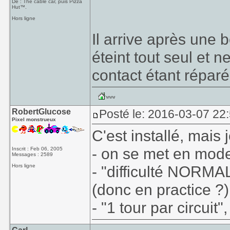
De : The cable car, puis Pizza
Hut™.
Hors ligne
Il arrive après une be
éteint tout seul et n
contact étant réparé,
RobertGlucose
Posté le: 2016-03-07 22
Pixel monstrueux
C'est installé, mais
- on se met en mod
Inscrit : Feb 06, 2005
Messages : 2589
Hors ligne
- "difficulté NORMAL
(donc en practice ?)
- "1 tour par circuit"