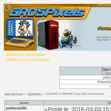
Bienvenue su
Déjà inscrit 
Sega 
petite
RobertGl
Y
Index du Forum
» »
Compétition
» »
[CONTRE LA MONTRE] Sega Rally Championship
Auteur
[
petitevieille
Posté le: 2016-03-03 15: