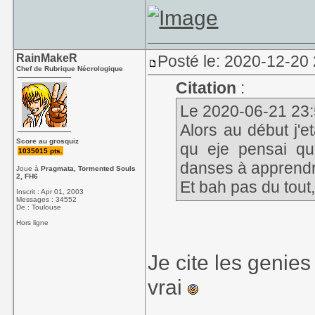
RainMakeR
Posté le: 2020-12-20
Chef de Rubrique Nécrologique
Citation
:
Le 2020-06-21 23:
Alors au début j'e
Score au grosquiz
qu eje pensai qu
1035015 pts.
danses à appren
Joue à
Pragmata, Tormented Souls
2, FH6
Et bah pas du tout
Inscrit : Apr 01, 2003
Messages : 34552
De : Toulouse
Hors ligne
Je cite les genies
vrai