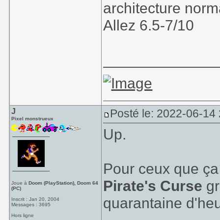
architecture norm
Allez 6.5-7/10
_____________
J
Posté le: 2022-06-14 
Pixel monstrueux
Up.
Pour ceux que ça 
Pirate's Curse
gr
Joue à
Doom (PlayStation), Doom 64
(PC)
quarantaine d'he
Inscrit : Jan 20, 2004
Messages : 3695
Hors ligne