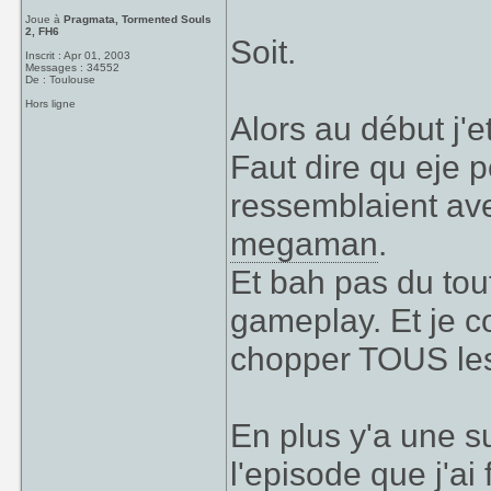
Joue à
Pragmata, Tormented Souls
2, FH6
Soit.
Inscrit : Apr 01, 2003
Messages : 34552
De : Toulouse
Hors ligne
Alors au début j'
Faut dire qu eje 
ressemblaient a
megaman
.
Et bah pas du tou
gameplay. Et je 
chopper TOUS les 
En plus y'a une s
l'episode que j'ai 