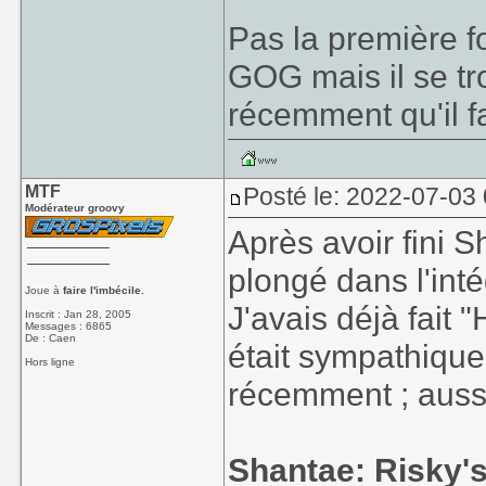
Pas la première fo
GOG mais il se tr
récemment qu'il f
MTF
Posté le: 2022-07-03
Modérateur groovy
Après avoir fini 
plongé dans l'inté
Joue à
faire l'imbécile.
J'avais déjà fait 
Inscrit : Jan 28, 2005
Messages : 6865
De : Caen
était sympathique 
Hors ligne
récemment ; aussi
Shantae: Risky'