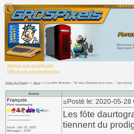
Bienvenue su
Déjà inscrit 
Index du Forum
» »
Jeux
» »
La série Shantae - "Je veux Shantae pour ceux..." (air connu)
Auteur
François
Posté le: 2020-05-28
Pixel monstrueux
Les fôte daurtogr
tiennent du prodi
Inscrit : Dec 25, 2007
Messages : 2334