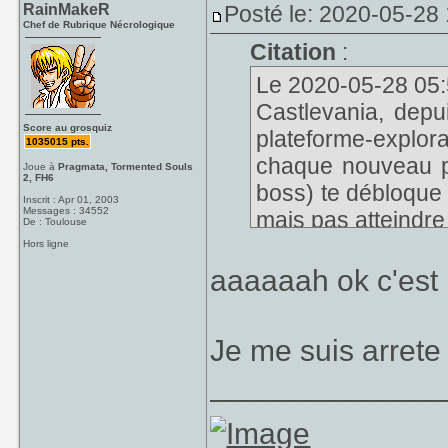
RainMakeR
Posté le: 2020-05-28
Chef de Rubrique Nécrologique
Citation
:
Le 2020-05-28 05:5
Castlevania, depu
Score au grosquiz
plateforme-explo
1035015 pts.
chaque nouveau po
Joue à
Pragmata, Tormented Souls
2, FH6
boss) te débloque 
Inscrit : Apr 01, 2003
Messages : 34552
mais pas atteindre
De : Toulouse
Hors ligne
aaaaaah ok c'est 
Je me suis arrete
_____________