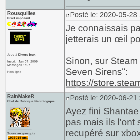
Rousquilles
Posté le: 2020-05-28
Pixel imposant
Je connaissais pas
jetterais un œil 
Joue à
Divers jeux
Sinon, sur Steam 
Inscrit : Jan 07, 2009
Messages : 607
Seven Sirens":
Hors ligne
https://store.s
RainMakeR
Posté le: 2020-06-21
Chef de Rubrique Nécrologique
Ayez fini Shantae 
pas mais ils l'ont 
recupéré sur xbo
Score au grosquiz
1035015 pts.