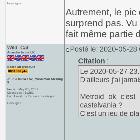
Hors ligne
Autrement, le pic 
surprend pas. Vu 
fait même partie 
Wild_Cat
Posté le: 2020-05-28
Anarchy in the UK
Citation
:
Score au grosquiz
Le 2020-05-27 23:
0031906 pts.
D'ailleurs j'ai jama
Joue à
Kiesel A2, MusicMan Sterling
5
Inscrit : May 01, 2002
Messages : 11282
Metroid ok c'est
De : Laval, de l'autre côté du pont
castelvania ?
Hors ligne
C'est un jeu de pl