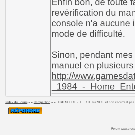
Enfin bon, de toute 
revérification du ma
console n'a aucune i
mode de difficulté.
Sinon, pendant mes 
manuel en plusieurs 
http://www.gamesda
_1984_-_Home_Enter
Index du Forum
» »
Compétition
» »
HIGH SCORE - H.E.R.O. sur VCS, et non ceci n'est pas 
Forum www.grospi