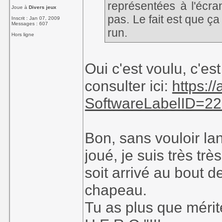
représentées à l'écra
Joue à
Divers jeux
pas. Le fait est que ça
Inscrit : Jan 07, 2009
Messages : 607
run.
Hors ligne
Oui c'est voulu, c'e
consulter ici:
https:
SoftwareLabelID=2
Bon, sans vouloir la
joué, je suis très trè
soit arrivé au bout 
chapeau.
Tu as plus que mér