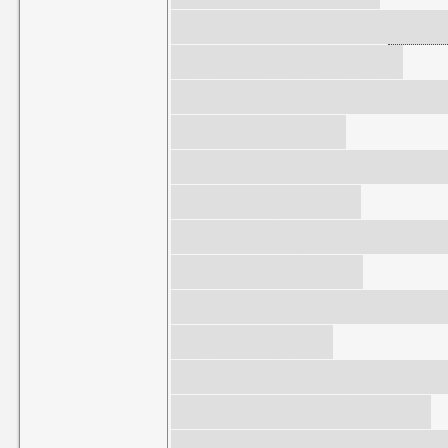
games, such as
Aste
does not roll over
(start back at zero). 
bottom of the
screen, where it usua
go up against,
will change to a bunc
the screen will
freeze. Watch it for 
showing the
computer play like a 
interesting to watch
this. Unlike most ga