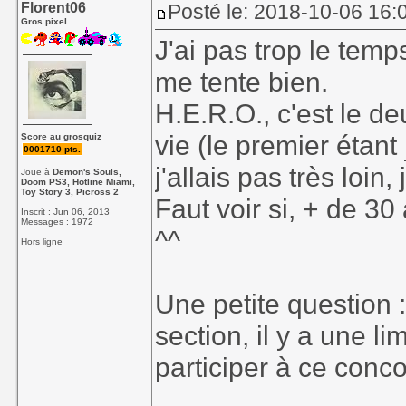
Florent06
Posté le: 2018-10-06 16:
Gros pixel
J'ai pas trop le tem
me tente bien.
H.E.R.O., c'est le d
vie (le premier étant
Score au grosquiz
0001710 pts.
j'allais pas très loin,
Joue à
Demon's Souls,
Doom PS3, Hotline Miami,
Toy Story 3, Picross 2
Faut voir si, + de 3
Inscrit : Jun 06, 2013
Messages : 1972
^^
Hors ligne
Une petite question :
section, il y a une 
participer à ce conc
________________