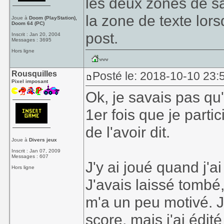
les deux zones de sai
la zone de texte lor
Joue à
Doom (PlayStation),
Doom 64 (PC)
post.
Inscrit : Jan 20, 2004
Messages : 3695
Hors ligne
Rousquilles
Posté le: 2018-10-10 23:5
Pixel imposant
Ok, je savais pas qu'
1er fois que je parti
de l'avoir dit.
Joue à
Divers jeux
Inscrit : Jan 07, 2009
Messages : 607
J'y ai joué quand j'ai
Hors ligne
J'avais laissé tombé,
m'a un peu motivé. J'
score, mais j'ai édi