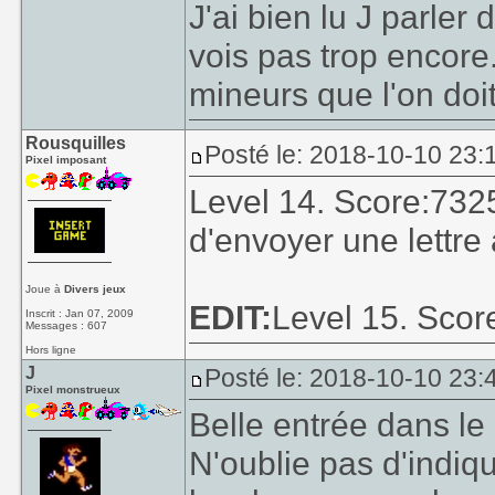
J'ai bien lu J parle
vois pas trop encore
mineurs que l'on doit
Rousquilles
Posté le: 2018-10-10 23:1
Pixel imposant
Level 14. Score:73255
d'envoyer une lettre
Joue à
Divers jeux
EDIT:
Level 15. Scor
Inscrit : Jan 07, 2009
Messages : 607
Hors ligne
J
Posté le: 2018-10-10 23:4
Pixel monstrueux
Belle entrée dans le
N'oublie pas d'indiq