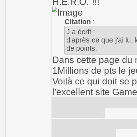
H.E.R.O
."!!!
Citation
:
J a écrit :
d'après ce que j'ai lu, 
de points.
Dans cette page du ma
1Millions de pts le je
Voilà ce qui doit se 
l'excellent site Ga
"The greatest achiev
pinnacle of a
million points. That'
most Atari 2600