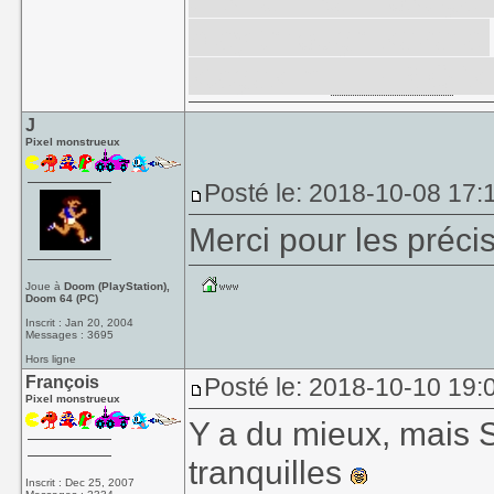
play through several
stages in
H.E.R.O
.'
J
Pixel monstrueux
Posté le: 2018-10-08 17:
Merci pour les préci
Joue à
Doom (PlayStation),
Doom 64 (PC)
Inscrit : Jan 20, 2004
Messages : 3695
Hors ligne
François
Posté le: 2018-10-10 19:0
Pixel monstrueux
Y a du mieux, mais 
tranquilles
Inscrit : Dec 25, 2007