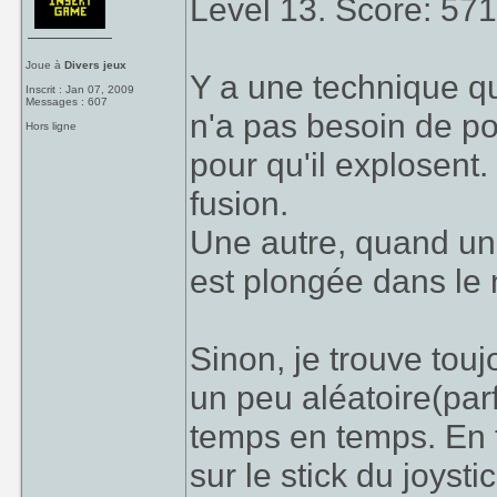
Level 13. Score: 57
Joue à
Divers jeux
Y a une technique qu
Inscrit : Jan 07, 2009
Messages : 607
n'a pas besoin de p
Hors ligne
pour qu'il explosent. 
fusion.
Une autre, quand une
est plongée dans le n
Sinon, je trouve to
un peu aléatoire(parf
temps en temps. En t
sur le stick du joystic