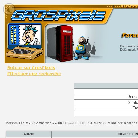
Bienvenue su
Déjà inscrit 
Rousqu
Simb
Fra
Index du Forum
» »
Compétition
» »
HIGH SCORE - H.E.R.O. sur VCS, et non ceci n'est pas 
Auteur
HIGH SCORE -