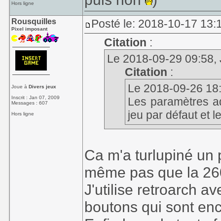
Hors ligne
Rousquilles
Posté le: 2018-10-17 13:1
Pixel imposant
Citation
:
Le 2018-09-29 09:58, J
Citation
:
Le 2018-09-26 18:2
Joue à
Divers jeux
Inscrit : Jan 07, 2009
Les paramètres ad
Messages : 607
jeu par défaut et l
Hors ligne
Dans les options d
Ca m'a turlupiné un p
Properties
> onglet
C
même pas que la 260
ça la difficulté par d
touches Fxx du clavier
J'utilise retroarch a
difficulté mais je ne s
boutons qui sont en
sa valeur par défaut l