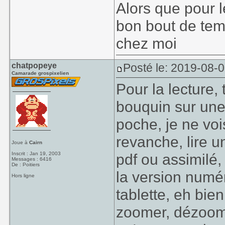
Alors que pour l
bon bout de tem
chez moi
chatpopeye
Posté le: 2019-08-0
Camarade grospixelien
Pour la lecture,
bouquin sur une
poche, je ne voi
revanche, lire 
Joue à
Cairn
Inscrit : Jan 19, 2003
pdf ou assimilé,
Messages : 6416
De : Poitiers
la version numér
Hors ligne
tablette, eh bie
zoomer, dézoome