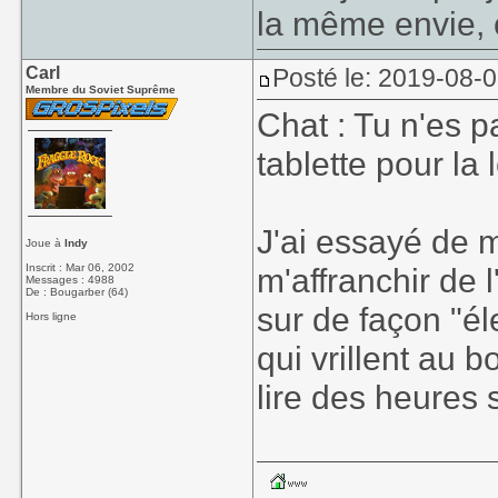
la même envie, 
Carl
Posté le: 2019-08-
Membre du Soviet Suprême
Chat : Tu n'es p
tablette pour la 
J'ai essayé de m
Joue à
Indy
Inscrit : Mar 06, 2002
m'affranchir de 
Messages : 4988
De : Bougarber (64)
sur de façon "éle
Hors ligne
qui vrillent au 
lire des heures