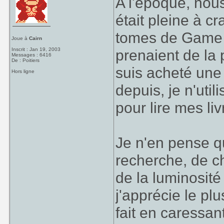
A l'époque, nous
était pleine à cr
tomes de Game 
Joue à
Cairn
Inscrit : Jan 19, 2003
prenaient de la
Messages : 6416
De : Poitiers
suis acheté une
Hors ligne
depuis, je n'uti
pour lire mes li
Je n'en pense q
recherche, de ch
de la luminosité 
j'apprécie le pl
fait en caressan