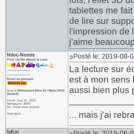
tablettes me fai
de lire sur supp
l'impression de 
j'aime beaucou
Niloc-Nomis
Posté le: 2019-08-
Pixel visible depuis la Lune
La lecture sur é
est à mon sens b
Score au grosquiz
0024194 pts.
aussi bien plus 
Joue à
Dishonored (One X) / Metro 2033
(Switch)
____________
Inscrit : Aug 11, 2002
Messages : 8697
De : Ferté sous Jouarre
... mais j'ai re
Hors ligne
IsKor
Posté le: 2019-08-