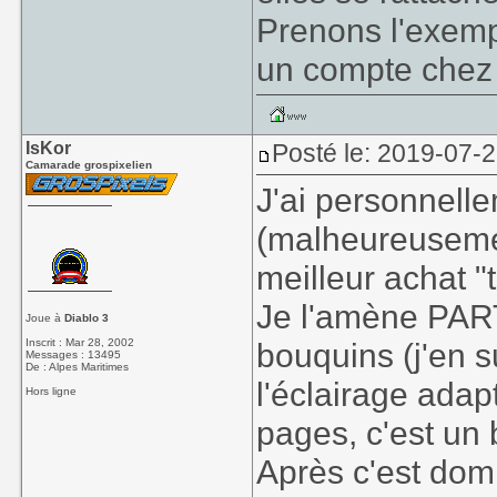
Prenons l'exempl
un compte chez 
IsKor
Posté le: 2019-07-
Camarade grospixelien
J'ai personnell
(malheureusemen
meilleur achat 
Je l'amène PART
Joue à
Diablo 3
Inscrit : Mar 28, 2002
bouquins (j'en 
Messages : 13495
De : Alpes Maritimes
l'éclairage adap
Hors ligne
pages, c'est un
Après c'est dom