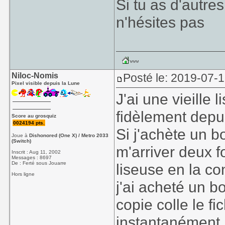
Si tu as d'autre
n'hésites pas
Niloc-Nomis
Posté le: 2019-07-
Pixel visible depuis la Lune
J'ai une vieille
fidèlement depu
Score au grosquiz
0024194 pts.
Si j'achète un 
Joue à
Dishonored (One X) / Metro 2033
(Switch)
m'arriver deux f
Inscrit : Aug 11, 2002
Messages : 8697
De : Ferté sous Jouarre
liseuse en la co
Hors ligne
j'ai acheté un b
copie colle le fi
instantanément.