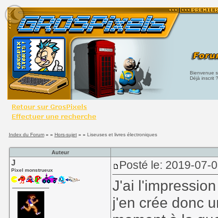
Bienvenue su
Déjà inscrit 
Index du Forum
» »
Hors-sujet
» »
Liseuses et livres électroniques
Auteur
J
Posté le: 2019-07-
Pixel monstrueux
J'ai l'impression
j'en crée donc u