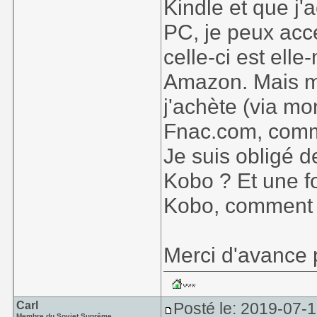
Kindle et que j'
PC, je peux acc
celle-ci est el
Amazon. Mais ma
j'achète (via mo
Fnac.com, comme
Je suis obligé d
Kobo ? Et une foi
Kobo, comment 
Merci d'avance 
Carl
Posté le: 2019-07-
Membre du Soviet Suprême