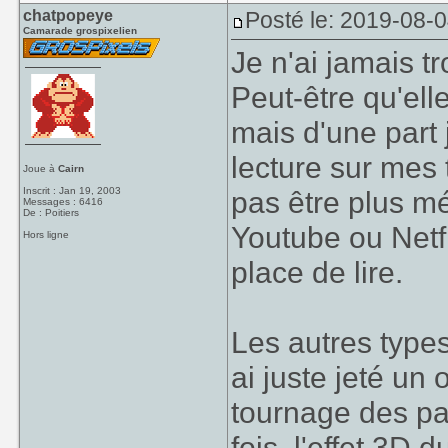
chatpopeye
Posté le: 2019-08-
Camarade grospixelien
Je n'ai jamais tr
Peut-être qu'ell
mais d'une part 
lecture sur mes 
Joue à
Cairn
Inscrit : Jan 19, 2003
pas être plus m
Messages : 6416
De : Poitiers
Youtube ou Netfl
Hors ligne
place de lire.
Les autres types
ai juste jeté un
tournage des pa
fois, l'effet 3D