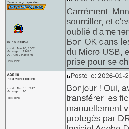
Camarade grospixelien
Carrément. Mon 
sourciller, et c'e
oublié d'amene
Bon OK dans les 
Joue à
Diablo 3
Inscrit : Mar 28, 2002
du Micro USB, e
Messages : 13495
De : Alpes Maritimes
prise pour se c
Hors ligne
vasile
Posté le: 2026-01-
Pixel microscopique
Bonjour ! Oui, 
Inscrit : Nov 14, 2025
Messages : 10
transférer les f
Hors ligne
manuellement vi
protégés par DRM
logiciel Adobe D