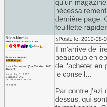
qu'un magazine o
nécessairement 
dernière page. 
feuillette rapide
Niloc-Nomis
Posté le: 2019-08-
Pixel visible depuis la Lune
Il m'arrive de l
beaucoup en eboo
Score au grosquiz
0024194 pts.
de l'acheter en 
Joue à
Dishonored (One X) / Metro 2033
(Switch)
le conseil...
Inscrit : Aug 11, 2002
Messages : 8697
De : Ferté sous Jouarre
Hors ligne
Par contre j'azi
dessus, qui son