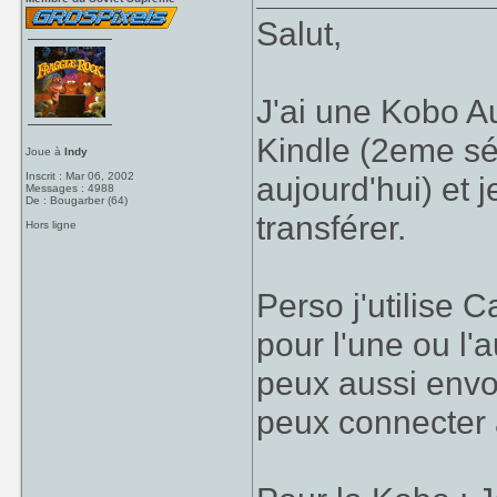
Salut,
J'ai une Kobo Au
Kindle (2eme sér
Joue à
Indy
Inscrit : Mar 06, 2002
aujourd'hui) et 
Messages : 4988
De : Bougarber (64)
transférer.
Hors ligne
Perso j'utilise C
pour l'une ou l'
peux aussi envoy
peux connecter 