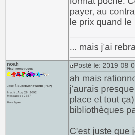
format poche. Ce
payer, au contra
le prix quand le
____________
... mais j'ai re
noah
Posté le: 2019-08-
Pixel monstrueux
ah mais rationne
j'aurais presque
Joue à
SuperMarioWorld [PSP]
Inscrit : Aug 29, 2002
Messages : 2887
place et tout ça
Hors ligne
bibliothèques pa
C'est juste que 