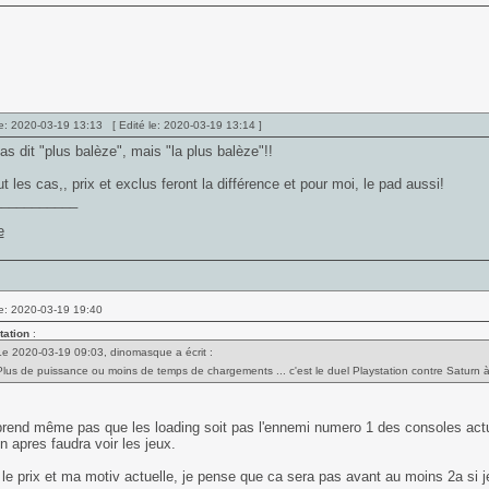
e: 2020-03-19 13:13 [ Edité le: 2020-03-19 13:14 ]
pas dit "plus balèze", mais "la plus balèze"!!
t les cas,, prix et exclus feront la différence et pour moi, le pad aussi!
___________
e: 2020-03-19 19:40
tation
:
Le 2020-03-19 09:03, dinomasque a écrit :
Plus de puissance ou moins de temps de chargements ... c'est le duel Playstation contre Saturn
rend même pas que les loading soit pas l'ennemi numero 1 des consoles act
n apres faudra voir les jeux.
le prix et ma motiv actuelle, je pense que ca sera pas avant au moins 2a si j