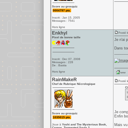
Score au grosquiz
0004797 pts.
Inscrit : Jan 15, 2005
Messages : 7541
Hors ligne
Enkhyl
Posté l
Pixel de bonne taille
Je n'ai 
Dans tou
______
Inscrit : Dec 07, 2008
Messages : 228
De : Bastia
Hors ligne
RainMakeR
Posté l
Chef de Rubrique Nécrologique
Ci
Je comp
Score au grosquiz
Enfin bo
1035015 pts.
Mais vu 
Joue à
Yoshi and The Mysterious Book,
Cronos, Tormented Souls 2