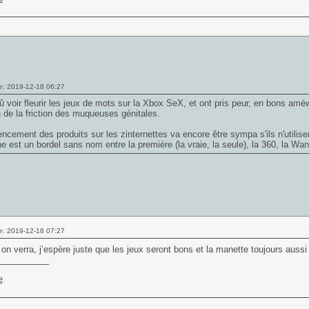
e: 2019-12-18 06:27
dû voir fleurir les jeux de mots sur la Xbox SeX, et ont pris peur, en bons amé
 de la friction des muqueuses génitales.
encement des produits sur les zinternettes va encore être sympa s'ils n'utilis
e est un bordel sans nom entre la première (la vraie, la seule), la 360, la W
e: 2019-12-18 07:27
on verra, j’espère juste que les jeux seront bons et la manette toujours aussi
___________