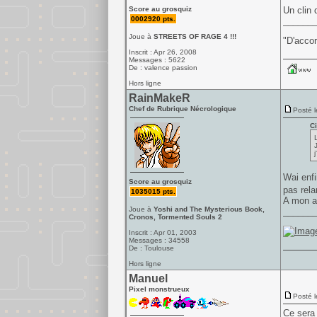
Score au grosquiz
Un clin 
0002920 pts.
______
Joue à
STREETS OF RAGE 4 !!!
"D'accor
Inscrit : Apr 26, 2008
Messages : 5622
De : valence passion
Hors ligne
RainMakeR
Chef de Rubrique Nécrologique
Posté l
Ci
j
Wai enfi
Score au grosquiz
pas rel
1035015 pts.
A mon av
Joue à
Yoshi and The Mysterious Book,
______
Cronos, Tormented Souls 2
Inscrit : Apr 01, 2003
Messages : 34558
De : Toulouse
Hors ligne
Manuel
Pixel monstrueux
Posté l
Ce sera 