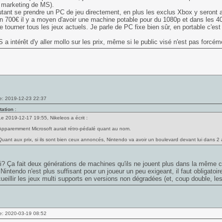
 marketing de MS).
tant se prendre un PC de jeu directement, en plus les exclus Xbox y seront
n 700€ il y a moyen d'avoir une machine potable pour du 1080p et dans les 400
re tourner tous les jeux actuels. Je parle de PC fixe bien sûr, en portable c'est
 a intérêt d'y aller mollo sur les prix, même si le public visé n'est pas forcém
e: 2019-12-23 22:37
tation
:
Le 2019-12-17 19:55, Nikeleos a écrit :
Apparemment Microsoft aurait rétro-pédalé quant au nom.
Quant aux prix, si ils sont bien ceux annoncés, Nintendo va avoir un boulevard devant lui dans 2 
? Ça fait deux générations de machines qu'ils ne jouent plus dans la même cou
Nintendo n'est plus suffisant pour un joueur un peu exigeant, il faut obligato
ueillir les jeux multi supports en versions non dégradées (et, coup double, le
e: 2020-03-19 08:52