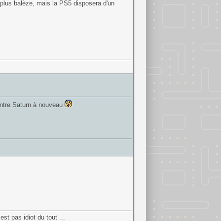
plus balèze, mais la PS5 disposera d'un
ontre Saturn à nouveau
st pas idiot du tout ...