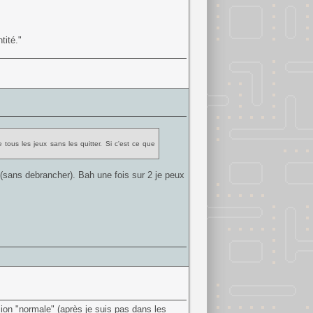
tité."
tous les jeux sans les quitter. Si c'est ce que
 (sans debrancher). Bah une fois sur 2 je peux
on "normale" (après je suis pas dans les