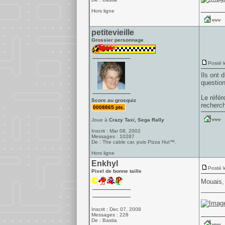
Hors ligne
petitevieille
Grossier personnage
Posté l
Ils ont 
question
Le référ
Score au grosquiz
recherch
0008865 pts.
Joue à
Crazy Taxi, Sega Rally
Inscrit : Mar 08, 2002
Messages : 10287
De : The cable car, puis Pizza Hut™.
Hors ligne
Enkhyl
Posté l
Pixel de bonne taille
Mouais, 
______
Inscrit : Dec 07, 2008
Messages : 228
De : Bastia