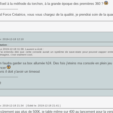
d'oeil à la méthode du torchon, à la grande époque des premières 360 ?
___________
d Force Créatrice, vous vous chargez de la qualité, je prendrai soin de la quan
e: 2019-12-18 12:10
tation
:
Le 2019-12-18 11:38, Laurent a écrit :
J'ai entendu dire que cette console aurait un système de save-state pour pouvoir zapper entre 
'imagine, c'est vraiment cool.
n faudra garder sa box allumée h24. Des fois j'eteins ma console en plein jeu
ancer
is il doit y'avoir un timeout
___________
e: 2019-12-18 21:34 [ Edité le: 2019-12-18 21:41 ]
sûrement pas plus de 500€, je table même sur 400 au lancement pour la versi