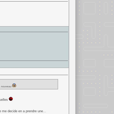
 à nouveau
uelles
e me decide en a prendre une...