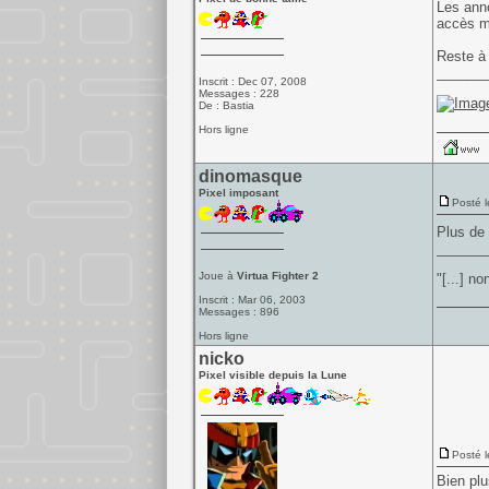
Les anno
accès m
Reste à 
______
Inscrit : Dec 07, 2008
Messages : 228
De : Bastia
Hors ligne
dinomasque
Pixel imposant
Posté l
Plus de 
______
Joue à
Virtua Fighter 2
"[...] n
Inscrit : Mar 06, 2003
Messages : 896
Hors ligne
nicko
Pixel visible depuis la Lune
Posté l
Bien plu