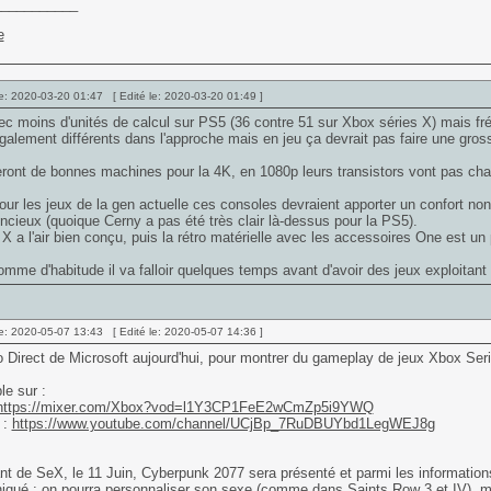
___________
e: 2020-03-20 01:47 [ Edité le: 2020-03-20 01:49 ]
c moins d'unités de calcul sur PS5 (36 contre 51 sur Xbox séries X) mais f
galement différents dans l'approche mais en jeu ça devrait pas faire une gros
ront de bonnes machines pour la 4K, en 1080p leurs transistors vont pas chau
r les jeux de la gen actuelle ces consoles devraient apporter un confort no
encieux (quoique Cerny a pas été très clair là-dessus pour la PS5).
 X a l'air bien conçu, puis la rétro matérielle avec les accessoires One est un 
mme d'habitude il va falloir quelques temps avant d'avoir des jeux exploitan
e: 2020-05-07 13:43 [ Edité le: 2020-05-07 14:36 ]
 Direct de Microsoft aujourd'hui, pour montrer du gameplay de jeux Xbox Seri
le sur :
https://mixer.com/Xbox?vod=l1Y3CP1FeE2wCmZp5i9YWQ
 :
https://www.youtube.com/channel/UCjBp_7RuDBUYbd1LegWEJ8g
nt de SeX, le 11 Juin, Cyberpunk 2077 sera présenté et parmi les information
qué : on pourra personnaliser son sexe (comme dans Saints Row 3 et IV), ma