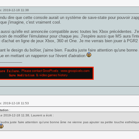
e: 2019-12-18 11:38
endu dire que cette console aurait un système de save-state pour pouvoir zappe
 que j'imagine, c'est vraiment cool.
 aussi qu'elle est annoncée compatible avec toutes les Xbox précédentes. J'
oin de modifier l'émulateur pour chaque jeu. J'espère aussi que MS aura l'in
 d'achat en ligne de jeux Xbox, 360 et One. Je me verrais bien jouer à PGR2
nt le design du boîtier, j'aime bien. Faudra juste faire attention qu'une bonn
ue en mettant un napperon sur l'évent d'aération
___________
e: 2019-12-18 11:53
tation
:
Le 2019-12-18 11:38, Laurent a écrit :
Faudra juste faire attention qu'une bonne âme ne vienne pas ajouter sa petite touche esthétiqu