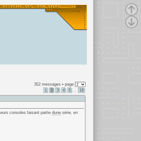
352 messages • page
1
2
3
4
5
18
...
ieurs consoles faisant partie
dune
série, en