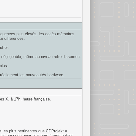
réquences plus élevés, les accès mémoires
se différences.
ffer.
n négligeable, même au niveau refroidissement
plus.
t réellement les nouveautés hardware.
es X, à 17h, heure française.
s les plus pertinentes que CDProjekt a
is aussi en avoir plusieurs (comme dans...