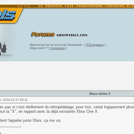
Bienvenue sur le forum de Grospixels : [
S'Enregistrer
]
Déjà inscrit ? [
Connexion
]
Xbox séries X
e: 2019-12-17 20:11
is pas si c'est réellement du rétropédalage, pour moi, cetait logiquement plus
nce la "X", en rapport avec la déjà existante Xbox One X.
ulent l'appeler juste Xbox, ça me va.
___________