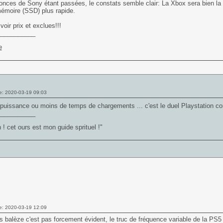
nces de Sony étant passées, le constats semble clair: La Xbox sera bien la 
émoire (SSD) plus rapide.
voir prix et exclues!!!
___________
e: 2020-03-19 09:03
puissance ou moins de temps de chargements ... c'est le duel Playstation c
___________
on ! cet ours est mon guide sprituel !"
e: 2020-03-19 12:09
s balèze c'est pas forcement évident, le truc de fréquence variable de la PS5 e