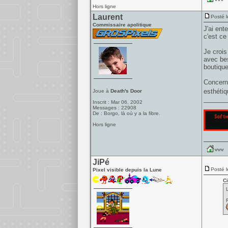
Hors ligne
Laurent
Posté l
Commissaire apolitique
J'ai ent
c'est ce
Je crois
avec bes
boutique
Concerna
esthétiq
Joue à
Death's Door
______
Inscrit : Mar 06, 2002
Messages : 22908
De : Borgo, là où y a la fibre.
Hors ligne
JiPé
Posté l
Pixel visible depuis la Lune
Ci