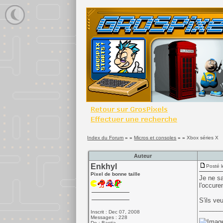
Index du Forum
» »
Micros et consoles
» »
Xbox séries X
Auteur
Enkhyl
Posté l
Pixel de bonne taille
Je ne sa
l'occure
S'ils ve
______
Inscrit : Dec 07, 2008
Messages : 228
De : Bastia