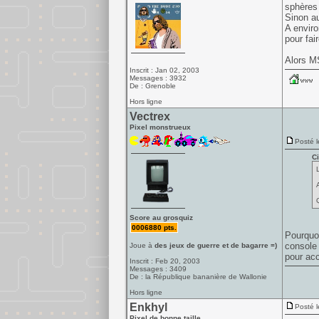
sphères
Sinon au
A enviro
pour fai
Alors MS
Inscrit : Jan 02, 2003
Messages : 3932
De : Grenoble
Hors ligne
Vectrex
Pixel monstrueux
Posté l
Ci
Score au grosquiz
0006880 pts.
Pourquoi
console 
Joue à
des jeux de guerre et de bagarre =)
pour acc
Inscrit : Feb 20, 2003
Messages : 3409
De : la République bananière de Wallonie
Hors ligne
Enkhyl
Posté l
Pixel de bonne taille