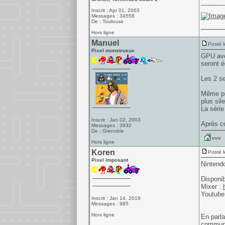
______
Inscrit : Apr 01, 2003
Messages : 34558
De : Toulouse
Hors ligne
Manuel
Posté l
Pixel monstrueux
GPU ave
seront é
Les 2 se
Même pou
plus sil
La série
Inscrit : Jan 02, 2003
Après co
Messages : 3932
De : Grenoble
Hors ligne
Koren
Posté l
Pixel imposant
Nintendo
Disponib
Mixer :
Youtube
Inscrit : Jan 14, 2019
Messages : 985
Hors ligne
En parla
communi