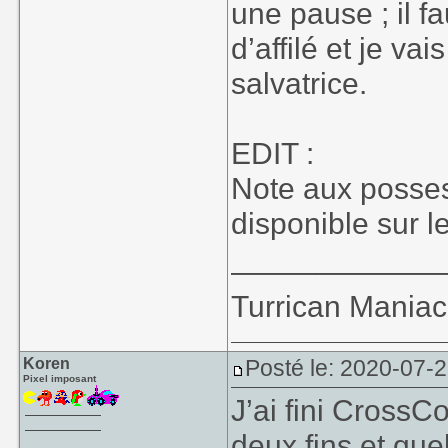
une pause ; il f
d’affilé et je va
salvatrice.
EDIT :
Note aux posse
disponible sur 
____________
Turrican Maniac 
Koren
Posté le: 2020-07-2
Pixel imposant
J’ai fini CrossC
deux fins et que