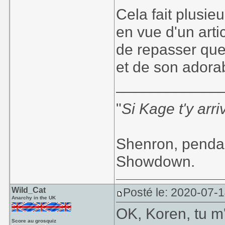
Cela fait plusieu
en vue d'un arti
de repasser qu
et de son adora
____________
"
Si Kage t'y arr
Shenron, pendan
Showdown.
Wild_Cat
Posté le: 2020-07-
Anarchy in the UK
OK, Koren, tu m
Score au grosquiz