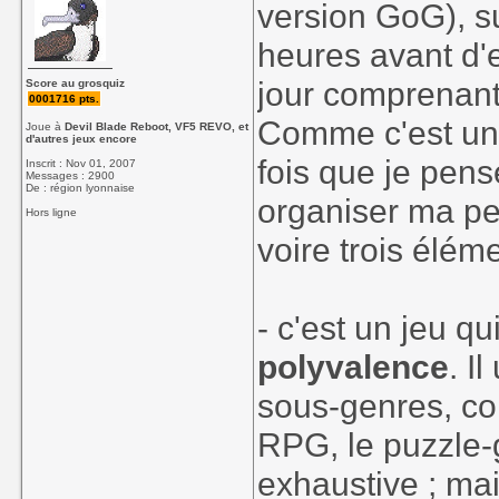
version GoG), su
heures avant d'e
jour comprenant
Score au grosquiz
0001716 pts.
Comme c'est un 
Joue à
Devil Blade Reboot, VF5 REVO, et
d'autres jeux encore
fois que je pens
Inscrit : Nov 01, 2007
Messages : 2900
De : région lyonnaise
organiser ma pen
Hors ligne
voire trois éléme
- c'est un jeu qu
polyvalence
. I
sous-genres, co
RPG, le puzzle-g
exhaustive ; mais