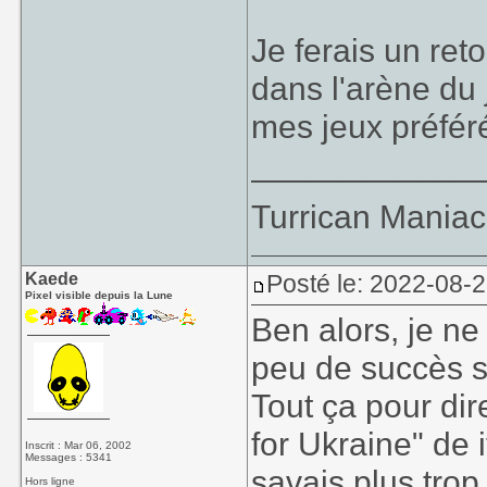
Je ferais un ret
dans l'arène du 
mes jeux préfér
____________
Turrican Maniac 
Kaede
Posté le: 2022-08-2
Pixel visible depuis la Lune
Ben alors, je ne
peu de succès 
Tout ça pour dir
for Ukraine" de 
Inscrit : Mar 06, 2002
Messages : 5341
savais plus trop 
Hors ligne