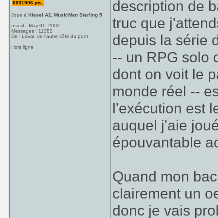
description de 
0031906 pts.
Joue à
Kiesel A2, MusicMan Sterling 5
truc que j'atten
Inscrit : May 01, 2002
Messages : 11282
depuis la série 
De : Laval, de l'autre côté du pont
Hors ligne
-- un RPG solo 
dont on voit le 
monde réel -- es
l'exécution est 
auquel j'aie jou
épouvantable ac
Quand mon backl
clairement un oe
donc je vais pro