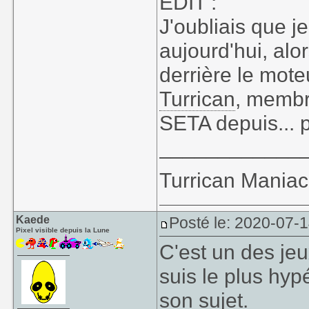
EDIT :
J'oubliais que j
aujourd'hui, alo
derrière le mot
Turrican
, memb
SETA depuis... p
____________
Turrican Maniac 
Kaede
Posté le: 2020-07-1
Pixel visible depuis la Lune
C'est un des jeu
suis le plus hyp
son sujet.