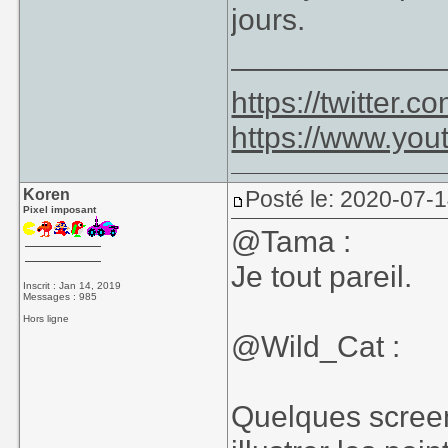
jours.
____________
https://twitter
https://www.yo
Koren
Posté le: 2020-07-
Pixel imposant
@Tama :
Je tout pareil.
Inscrit : Jan 14, 2019
Messages : 985
Hors ligne
@Wild_Cat :
Quelques screens