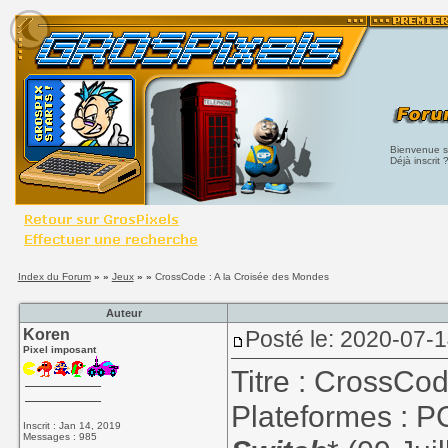
Bienvenue su
Déjà inscrit 
Index du Forum
» »
Jeux
» »
CrossCode : A la Croisée des Mondes
Auteur
Koren
Posté le: 2020-07-1
Pixel imposant
Titre : CrossCo
Plateformes : P
Inscrit : Jan 14, 2019
Messages : 985