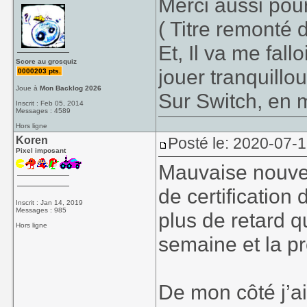
Merci aussi pou
( Titre remonté
Et, Il va me fal
Score au grosquiz
jouer tranquillou
0000203 pts.
Joue à
Mon Backlog 2026
Sur Switch, en m
Inscrit : Feb 05, 2014
Messages : 4589
Hors ligne
Koren
Posté le: 2020-07-1
Pixel imposant
Mauvaise nouvel
de certification
Inscrit : Jan 14, 2019
Messages : 985
plus de retard q
Hors ligne
semaine et la p
De mon côté j’ai