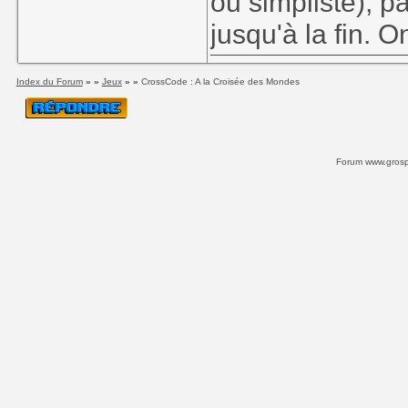
ou simpliste), 
jusqu'à la fin. O
Index du Forum
» »
Jeux
» »
CrossCode : A la Croisée des Mondes
Forum www.grospi