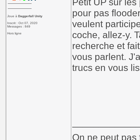
Petit UP sur les
pour pas floode
Joue à
Daggerfall Unity
veulent particip
Inscrit : Oct 07, 2020
Messages : 849
coche, allez-y.
Hors ligne
recherche et fai
vous parlent. J'
trucs en vous lis
____________
On ne peut pas f