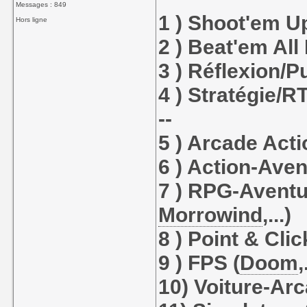
Messages : 849
1 ) Shoot'em 
Hors ligne
2 ) Beat'em A
3 ) Réflexion/
4 ) Stratégie/
--
5 ) Arcade Act
6 ) Action-Aven
7 ) RPG-Aventur
Morrowind
,...)
8 ) Point & Clic
9 ) FPS (
Doom
,
10) Voiture-Arc