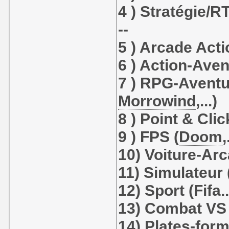
4 ) Stratégie
--
5 ) Arcade Act
6 ) Action-Aven
7 ) RPG-Aventur
Morrowind
,...)
8 ) Point & Clic
9 ) FPS (
Doom
,
10) Voiture-Arc
11) Simulateur (
12) Sport (Fifa..
13) Combat VS 
14) Plates-for