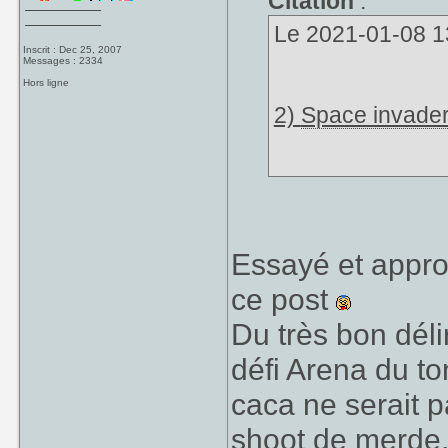
Citation
:
Le 2021-01-08 13
Inscrit : Dec 25, 2007
Messages : 2334
Hors ligne
2)
Space invade
Essayé et appro
J'aurais pu citer
qui m'a fait aim
ce post
père (et parce q
Du très bon déli
associés à eux 
défi Arena du t
est un petit bijo
caca ne serait 
Je l'ai fait en cr
shoot de merde