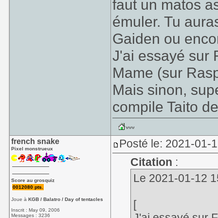
faut un matos a
émuler. Tu aur
Gaiden ou enc
J'ai essayé sur
Mame (sur Rasp
Mais sinon, supe
compile Taito d
french snake
Posté le: 2021-01-
Pixel monstrueux
Citation
:
Le 2021-01-12 15
Score au grosquiz
0012080 pts.
Joue à
KGB / Balatro / Day of tentacles
[
Inscrit : May 09, 2006
J'ai essayé sur 
Messages : 3236