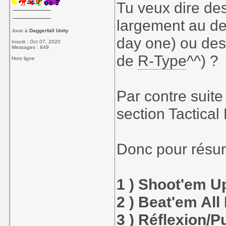
Tu veux dire des 
largement au de
Joue à
Daggerfall Unity
day one) ou des
Inscrit : Oct 07, 2020
Messages : 849
de
R-Type
^^) ?
Hors ligne
Par contre suite
section Tactica
Donc pour résum
1 ) Shoot'em 
2 ) Beat'em A
3 ) Réflexion/