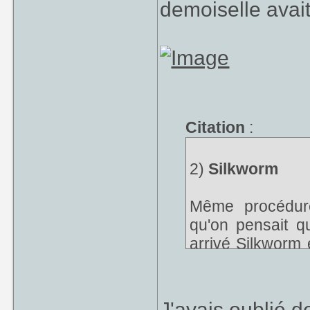
demoiselle avait
Citation
:
2)
Silkworm
Même procédur
qu'on pensait q
arrivé Silkworm
jouer à ce truc.
frissons. Et tout 
J'avais oublié 