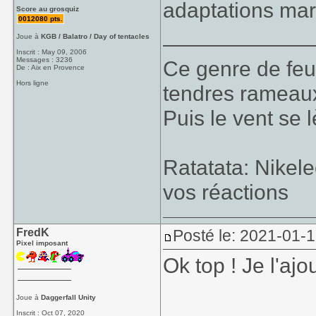
adaptations mar
Score au grosquiz
0012080 pts.
____________
Joue à
KGB / Balatro / Day of tentacles
Inscrit : May 09, 2006
Messages : 3236
Ce genre de feu, 
De : Aix en Provence
Hors ligne
tendres rameaux
Puis le vent se l
Ratatata: Nikel
vos réactions
FredK
Posté le: 2021-01-
Pixel imposant
Ok top ! Je l'ajou
Joue à
Daggerfall Unity
Inscrit : Oct 07, 2020