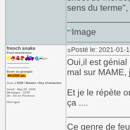
on avait passer 
sens du terme",
____________
Note: En plus on 
french snake
Posté le: 2021-01-
Pixel monstrueux
Oui,il est génia
mal sur MAME, je
Score au grosquiz
0012080 pts.
Joue à
KGB / Balatro / Day of tentacles
Et je le répète 
Inscrit : May 09, 2006
Messages : 3236
De : Aix en Provence
ça ....
Hors ligne
____________
Ce genre de feu, 