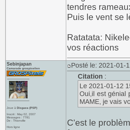
tendres rameaux
Puis le vent se l
Ratatata: Nikel
vos réactions
Sebinjapan
Posté le: 2021-01-
Camarade grospixelien
Citation
:
Le 2021-01-12 15
Oui,il est génial
MAME, je vais voir
Joue à
Disgaea (PSP)
Inscrit : May 02, 2007
Messages : 7781
C'est le problèm
De : Thionville
Hors ligne