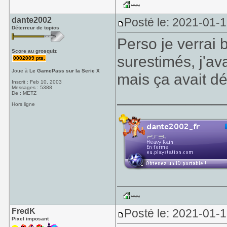
dante2002
Posté le: 2021-01-
Déterreur de topics
Perso je verrai 
Score au grosquiz
surestimés, j'av
0002009 pts.
Joue à
Le GamePass sur la Serie X
mais ça avait d
Inscrit : Feb 10, 2003
Messages : 5388
____________
De : METZ
Hors ligne
FredK
Posté le: 2021-01-1
Pixel imposant