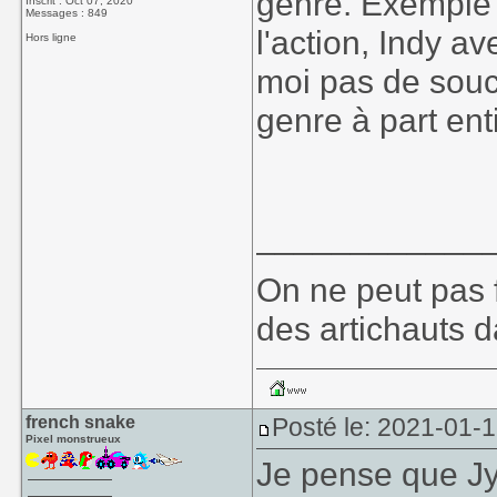
genre. Exemple 
Inscrit : Oct 07, 2020
Messages : 849
l'action, Indy a
Hors ligne
moi pas de souci
genre à part ent
____________
On ne peut pas f
des artichauts 
french snake
Posté le: 2021-01-1
Pixel monstrueux
Je pense que Jy