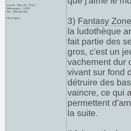
que j'aime le mo
Inscrit : Mar 29, 2014
Messages : 1963
De : Normandie
3)
Fantasy Zon
Hors ligne
la ludothèque 
fait partie des 
gros, c'est un je
vachement dur d
vivant sur fond d
détruire des bas
vaincre, ce qui 
permettent d'amé
la suite.