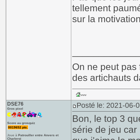
tellement paumé
sur la motivation
____________
On ne peut pas f
des artichauts 
DSE76
Posté le: 2021-06-
Gros pixel
Bon, le top 3 qu
Score au grosquiz
série de jeu ca
0019652 pts.
Joue à
Patrouiller entre Anvers et
Charleroi