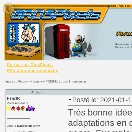
Bienvenue su
Déjà inscrit 
Index du Forum
» »
Jeux
» »
PODIUM 1 : Les Shoot'em up
Auteur
FredK
Posté le: 2021-01-1
Pixel imposant
Très bonne idée.
adaptations en 
Joue à
Daggerfall Unity