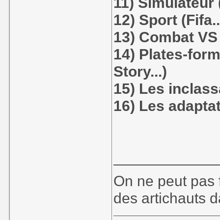
11) Simulateur (
12) Sport (Fifa..
13) Combat VS 
14) Plates-for
Story...)
15) Les inclass
16) Les adapta
____________
On ne peut pas f
des artichauts 