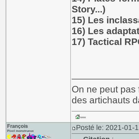
Story...)
15) Les inclass
16) Les adapta
17) Tactical R
____________
On ne peut pas f
des artichauts 
François
Posté le: 2021-01-
Pixel monstrueux