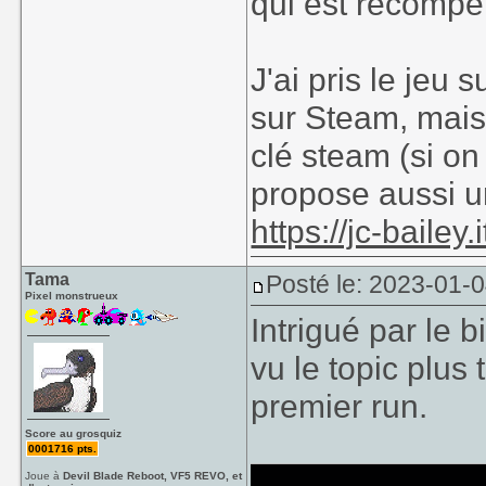
qui est récompen
J'ai pris le jeu s
sur Steam, mais
clé steam (si on
propose aussi u
https://jc-bailey
Tama
Posté le: 2023-01-0
Pixel monstrueux
Intrigué par le 
vu le topic plus 
premier run.
Score au grosquiz
0001716 pts.
Joue à
Devil Blade Reboot, VF5 REVO, et