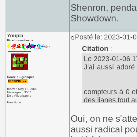
Shenron, pendan
Showdown.
Youpla
Posté le: 2023-01-0
Pixel monstrueux
Citation
:
Le 2023-01-06 17
J'ai aussi ador
gravité s'inver
Score au grosquiz
0002030 pts.
SOTN où il ne 
Inscrit : May 13, 2009
compteurs à 0 e
Messages : 3534
De : Villeurbanne
des lianes tout a
Hors ligne
pas beaucoup sen
toute l'intelligen
Oui, on ne s'att
aussi radical po