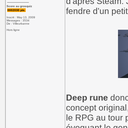
d'après Steam. 
Score au grosquiz
fendre d'un petit
0002030 pts.
Inscrit : May 13, 2009
Messages : 3534
De : Villeurbanne
Hors ligne
Deep rune
donc,
concept origina
le RPG au tour p
évoquant le gen