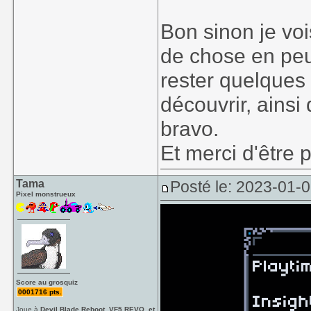
Bon sinon je vo
de chose en peu
rester quelques
découvrir, ainsi
bravo.
Et merci d'être 
Tama
Posté le: 2023-01-
Pixel monstrueux
Score au grosquiz
0001716 pts.
Joue à
Devil Blade Reboot, VF5 REVO, et