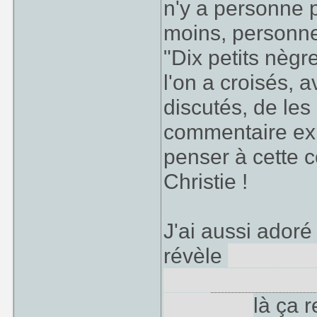
n'y a personne p
moins, personne 
"Dix petits nèg
l'on a croisés, 
discutés, de les
commentaire exp
penser à cette 
Christie !
J'ai aussi ador
révèle
et la gra
à un
Castlevani
gimmick,
là ça 