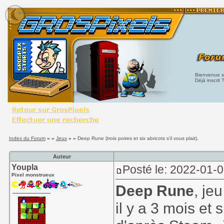
Bienvenue su
Déjà inscrit 
Index du Forum
» »
Jeux
» »
Deep Rune (trois poires et six abricots s'il vous plait).
Auteur
Youpla
Posté le: 2022-01-
Pixel monstrueux
Deep Rune
, je
il y a 3 mois et