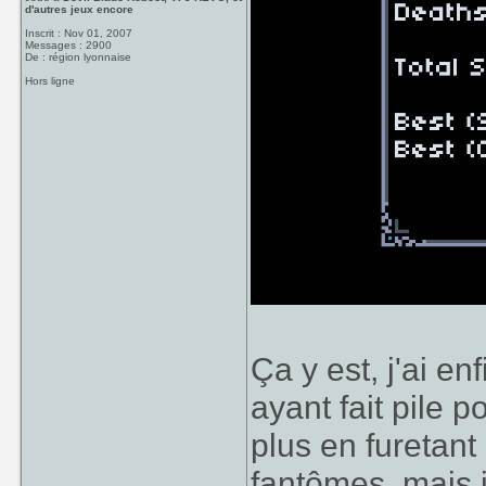
d'autres jeux encore
Inscrit : Nov 01, 2007
Messages : 2900
De : région lyonnaise
Hors ligne
Ça y est, j'ai e
ayant fait pile p
plus en furetant
fantômes, mais 