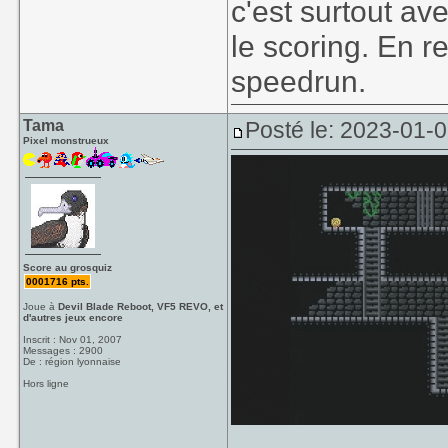
c'est surtout av
le scoring. En r
speedrun.
Tama
Posté le: 2023-01-
Pixel monstrueux
Score au grosquiz
0001716 pts.
Joue à
Devil Blade Reboot, VF5 REVO, et
d'autres jeux encore
Inscrit : Nov 01, 2007
Messages : 2900
De : région lyonnaise
Hors ligne