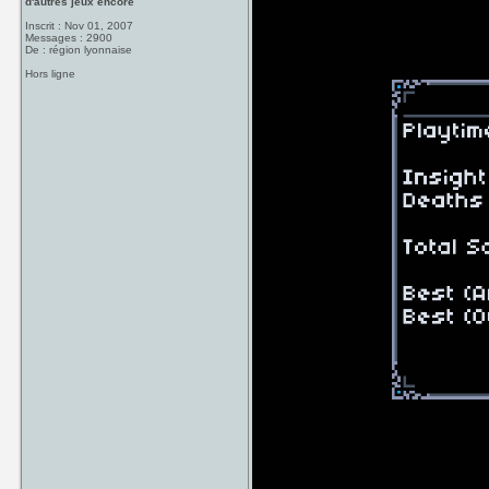
d'autres jeux encore
Inscrit : Nov 01, 2007
Messages : 2900
De : région lyonnaise
Hors ligne