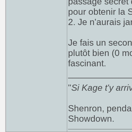
passage secret 
pour obtenir la 
2. Je n'aurais j
Je fais un secon
plutôt bien (0 mo
fascinant.
____________
"
Si Kage t'y arr
Shenron, pendan
Showdown.