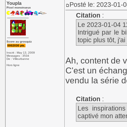
Youpla
Posté le: 2023-01-0
Pixel monstrueux
Citation
:
Le 2023-01-04 11
Intrigué par le 
topic plus tôt, j
Score au grosquiz
0002030 pts.
Inscrit : May 13, 2009
Messages : 3534
Ah, content de v
De : Villeurbanne
Hors ligne
C'est un échang
vendu la série 
Citation
:
Les inspiration
captivé mon attent