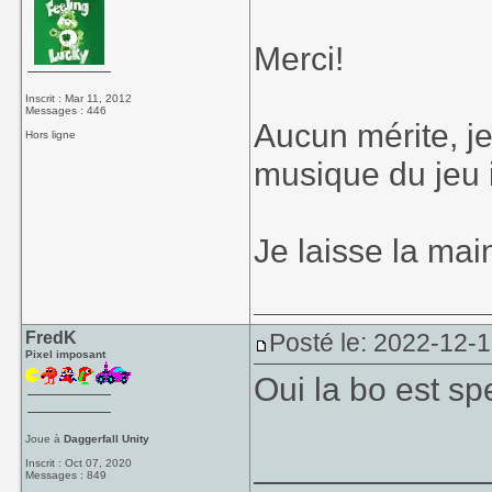
Merci!
Inscrit : Mar 11, 2012
Messages : 446
Aucun mérite, je 
Hors ligne
musique du jeu 
Je laisse la mai
FredK
Posté le: 2022-12-
Pixel imposant
Oui la bo est sp
Joue à
Daggerfall Unity
____________
Inscrit : Oct 07, 2020
Messages : 849