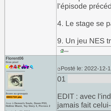
l'épisode précéd
4. Le stage se 
9. Un jeu NES trè
Florent06
Gros pixel
Posté le: 2022-12-1
01
River City 
EDIT : avec l'in
Score au grosquiz
0001710 pts.
jamais fait celui-
Joue à
Demon's Souls, Doom PS3,
Hotline Miami, Toy Story 3, Picross 2