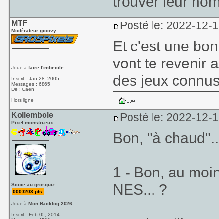
trouver leur nom
MTF
Posté le: 2022-12-1
Modérateur groovy
Et c'est une bon
vont te revenir 
Joue à
faire l'imbécile.
des jeux connu
Inscrit : Jan 28, 2005
Messages : 6865
De : Caen
Hors ligne
Kollembole
Posté le: 2022-12-1
Pixel monstrueux
Bon, "à chaud"..
1 - Bon, au moin
NES... ?
Score au grosquiz
0000203 pts.
Joue à
Mon Backlog 2026
Inscrit : Feb 05, 2014