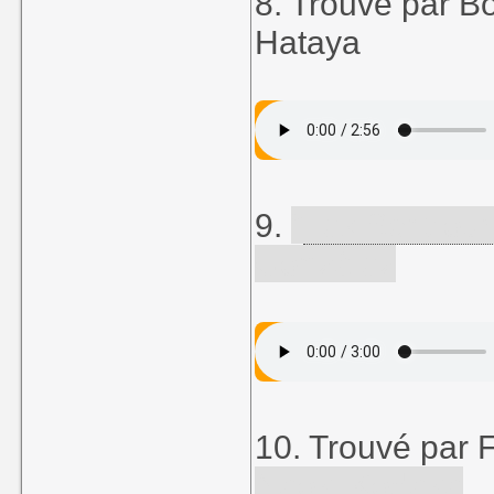
8. Trouvé par Bo
Hataya
9.
"
Les Schtrou
González
10. Trouvé par 
Naoki Kodaka