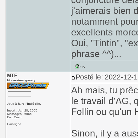
j'aimerais bien
notamment pour r
excellents morce
Oui, "Tintin", "
phrase ^^)...
MTF
Posté le: 2022-12-
Modérateur groovy
Ah mais, tu prê
le travail d'AG
Joue à
faire l'imbécile.
Follin ou qu'un H
Inscrit : Jan 28, 2005
Messages : 6865
De : Caen
Hors ligne
Sinon, il y a au