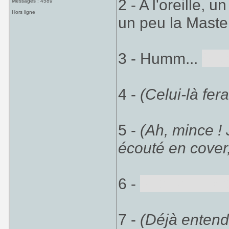
2 - A l'oreille, 
Messages : 4589
Hors ligne
un peu la Maste
3 - Humm...
Spa
4 -
(Celui-là fe
5 -
(Ah, mince ! 
écouté en cover,
6 -
Batman - Ret
7 -
(Déjà entend