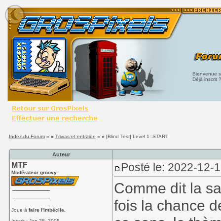
Bienvenue su
Déjà inscrit 
Index du Forum
» »
Trivias et entraide
» »
[Blind Test] Level 1: START
Auteur
MTF
Posté le: 2022-12-
Modérateur groovy
Comme dit la sa
fois la chance d
Joue à
faire l'imbécile.
Inscrit : Jan 28, 2005