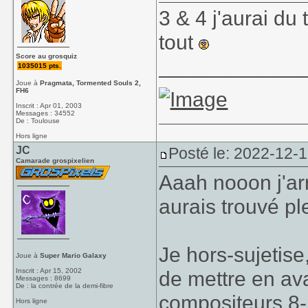
3 & 4 j'aurai du
tout
Score au grosquiz
____________
1035015 pts.
Joue à
Pragmata, Tormented Souls 2,
FH6
Inscrit : Apr 01, 2003
Messages : 34552
De : Toulouse
Hors ligne
JC
Posté le: 2022-12-
Camarade grospixelien
Aaah nooon j'arr
aurais trouvé ple
Je hors-sujetise
Joue à
Super Mario Galaxy
Inscrit : Apr 15, 2002
de mettre en av
Messages : 8699
De : la contrée de la demi-fibre
compositeurs 8-b
Hors ligne