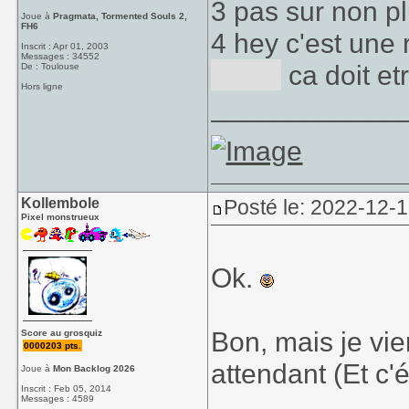
3 pas sur non pl
Joue à
Pragmata, Tormented Souls 2,
FH6
4 hey c'est une
Inscrit : Apr 01, 2003
Messages : 34552
f-zero
ca doit et
De : Toulouse
Hors ligne
____________
Kollembole
Posté le: 2022-12-1
Pixel monstrueux
Ok.
Bon, mais je vie
Score au grosquiz
0000203 pts.
attendant (Et c'é
Joue à
Mon Backlog 2026
Inscrit : Feb 05, 2014
Messages : 4589