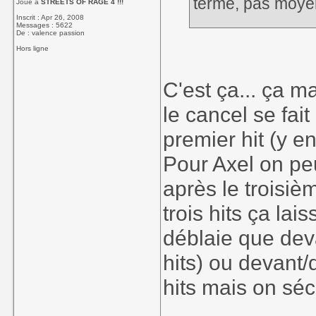
terme, pas moye
Joue à
STREETS OF RAGE 4 !!!
Inscrit : Apr 26, 2008
Messages : 5622
De : valence passion
2. que tu sortes
Hors ligne
Upper. Si tu ess
terminer son Gra
C'est ça... ça 
vulnérable, donc l
le cancel se fai
le Grand Upper v
premier hit (y e
Tu constates la 
Pour Axel on pe
après le troisième
trois hits ça lai
déblaie que dev
hits) ou devant/
hits mais on séc