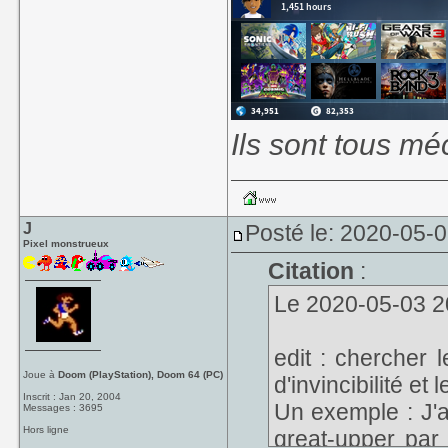
Ils sont tous mé
J
Posté le: 2020-05-0
Pixel monstrueux
Citation
:
Le 2020-05-03 20:
edit : chercher
Joue à
Doom (PlayStation), Doom 64 (PC)
d'invincibilité et
Inscrit : Jan 20, 2004
Un exemple : J'ai
Messages : 3695
Hors ligne
great-upper par 