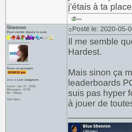
j'étais à ta place
Shenron
Posté le: 2020-05-
Pixel visible depuis la Lune
Il me semble qu
Hardest.
Score au grosquiz
Mais sinon ça m'
0028032 pts.
leaderboards PC
Joue à
Lost Judgment
Inscrit : Jan 17, 2008
Messages : 9738
suis pas hyper f
De : Massy
Hors ligne
à jouer de toute
____________