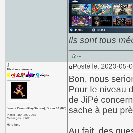
Ils sont tous mé
J
Posté le: 2020-05-0
Pixel monstrueux
Bon, nous serio
Pour le niveau de
de JiPé concerna
sache à peu prè
Joue à
Doom (PlayStation), Doom 64 (PC)
Inscrit : Jan 20, 2004
Messages : 3695
Hors ligne
Au fait, des que