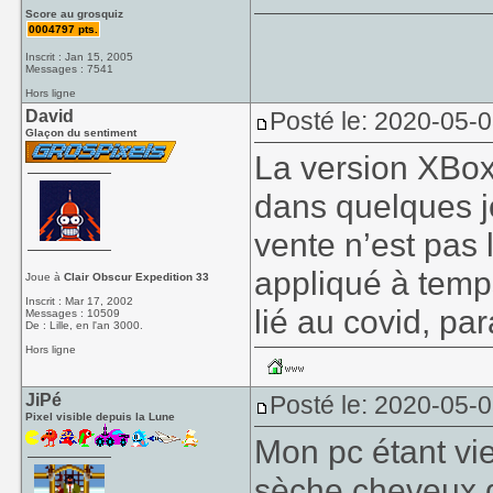
Score au grosquiz
0004797 pts.
Inscrit : Jan 15, 2005
Messages : 7541
Hors ligne
David
Posté le: 2020-05-
Glaçon du sentiment
La version XBox
dans quelques jo
vente n’est pas 
appliqué à temps
Joue à
Clair Obscur Expedition 33
Inscrit : Mar 17, 2002
lié au covid, para
Messages : 10509
De : Lille, en l'an 3000.
Hors ligne
JiPé
Posté le: 2020-05-0
Pixel visible depuis la Lune
Mon pc étant vie
sèche cheveux 