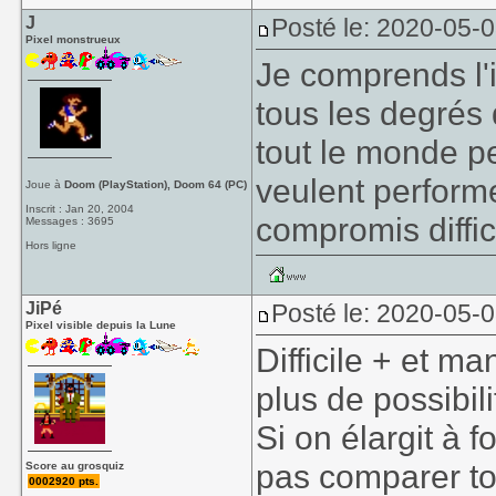
J
Posté le: 2020-05-0
Pixel monstrueux
Je comprends l'
tous les degrés
tout le monde pe
veulent performe
Joue à
Doom (PlayStation), Doom 64 (PC)
Inscrit : Jan 20, 2004
compromis diffic
Messages : 3695
Hors ligne
JiPé
Posté le: 2020-05-
Pixel visible depuis la Lune
Difficile + et m
plus de possibil
Si on élargit à f
pas comparer to
Score au grosquiz
0002920 pts.