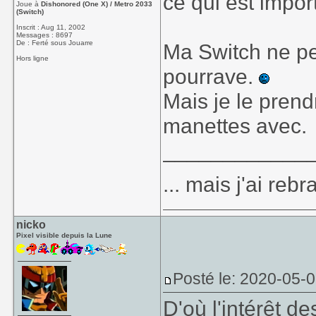
ce qui est impo
Joue à
Dishonored (One X) / Metro 2033
(Switch)
Inscrit : Aug 11, 2002
Messages : 8697
De : Ferté sous Jouarre
Ma Switch ne peu
Hors ligne
pourrave.
Mais je le prend
manettes avec.
____________
... mais j'ai re
nicko
Pixel visible depuis la Lune
Posté le: 2020-05-
D'où l'intérêt 