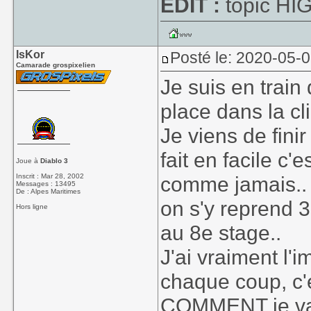
EDIT :
topic HI
IsKor
Posté le: 2020-05-
Camarade grospixelien
Je suis en train
place dans la cl
Je viens de fini
fait en facile c'e
Joue à
Diablo 3
Inscrit : Mar 28, 2002
comme jamais.. 
Messages : 13495
De : Alpes Maritimes
on s'y reprend 
Hors ligne
au 8e stage..
J'ai vraiment l
chaque coup, c'
COMMENT je vais