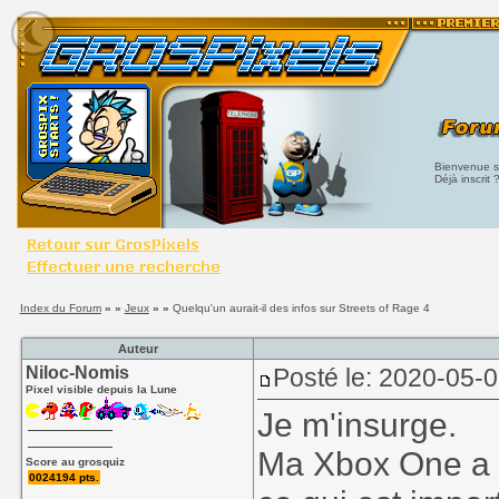
Bienvenue su
Déjà inscrit 
Index du Forum
» »
Jeux
» »
Quelqu'un aurait-il des infos sur Streets of Rage 4
Auteur
Niloc-Nomis
Posté le: 2020-05-
Pixel visible depuis la Lune
Je m'insurge.
Ma Xbox One a u
Score au grosquiz
0024194 pts.