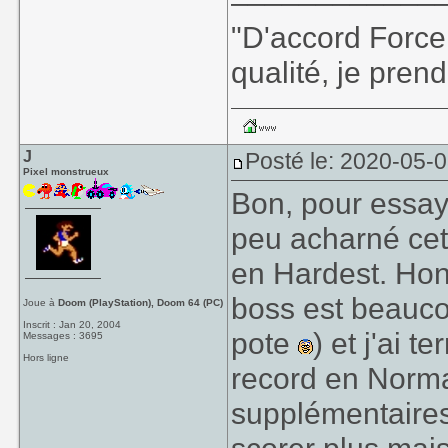
"D'accord Force
qualité, je prend
J
Posté le: 2020-05-0
Pixel monstrueux
Bon, pour essaye
peu acharné cet
en Hardest. Honn
boss est beauco
Joue à
Doom (PlayStation), Doom 64 (PC)
Inscrit : Jan 20, 2004
pote
) et j'ai 
Messages : 3695
Hors ligne
record en Norma
supplémentaires