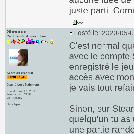
juste parti. Com
Shenron
Posté le: 2020-05-
Pixel visible depuis la Lune
C'est normal qu
avec le compte 
enregistré le je
Score au grosquiz
accès avec mon 
0028032 pts.
je vais tout refai
Joue à
Lost Judgment
Inscrit : Jan 17, 2008
Messages : 9738
De : Massy
Hors ligne
Sinon, sur Stea
quelqu'un tu as 
une partie rando