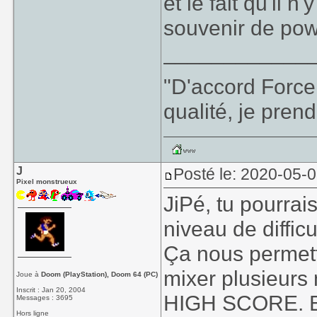
et le fait qu'il n
souvenir de pow
____________
"D'accord Force
qualité, je prend
J
Posté le: 2020-05-0
Pixel monstrueux
JiPé, tu pourrai
niveau de difficu
Ça nous permettr
mixer plusieurs 
Joue à
Doom (PlayStation), Doom 64 (PC)
Inscrit : Jan 20, 2004
HIGH SCORE. En 
Messages : 3695
Hors ligne