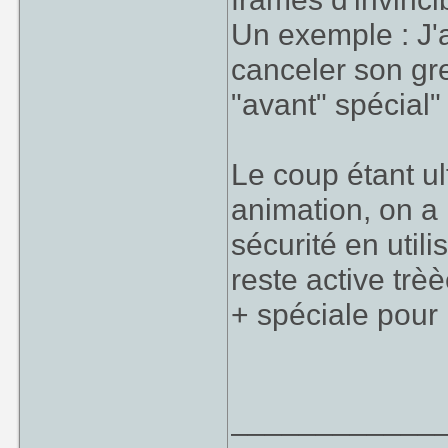
Un exemple : J'ai
canceler son gr
"avant" spécial" e
Le coup étant u
animation, on a 
sécurité en utili
reste active trè
+ spéciale pour 
____________