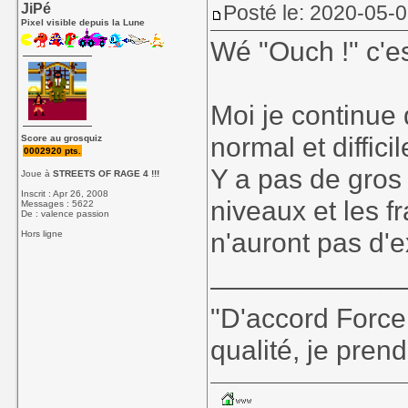
JiPé
Posté le: 2020-05-
Pixel visible depuis la Lune
Wé "Ouch !" c'e
Moi je continue 
normal et difficile
Score au grosquiz
0002920 pts.
Y a pas de gros 
Joue à
STREETS OF RAGE 4 !!!
Inscrit : Apr 26, 2008
niveaux et les fr
Messages : 5622
De : valence passion
n'auront pas d'e
Hors ligne
____________
"D'accord Force
qualité, je prend