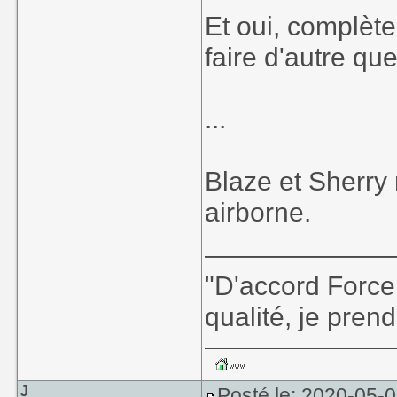
Et oui, complèt
faire d'autre que
...
Blaze et Sherry 
airborne.
____________
"D'accord Force
qualité, je prend
J
Posté le: 2020-05-