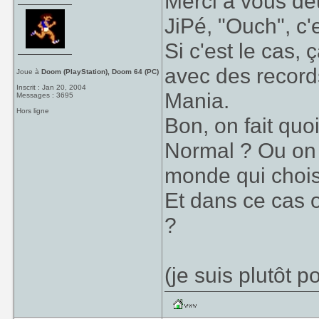
Merci à vous de
JiPé, "Ouch", c
Si c'est le cas, 
avec des record
Joue à
Doom (PlayStation), Doom 64 (PC)
Inscrit : Jan 20, 2004
Mania.
Messages : 3695
Hors ligne
Bon, on fait quo
Normal ? Ou on 
monde qui choisit
Et dans ce cas 
?
(je suis plutôt 