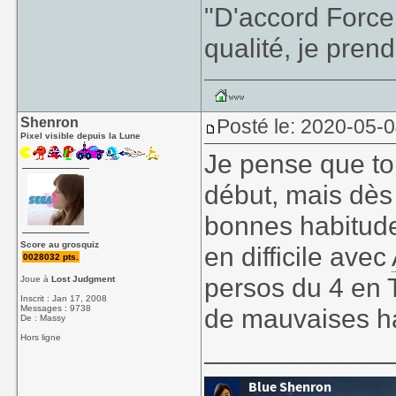
"D'accord Force
qualité, je prend
Shenron
Posté le: 2020-05-
Pixel visible depuis la Lune
Je pense que to
début, mais dès
bonnes habitudes
Score au grosquiz
en difficile avec
0028032 pts.
persos du 4 en T
Joue à
Lost Judgment
Inscrit : Jan 17, 2008
Messages : 9738
de mauvaises h
De : Massy
Hors ligne
____________