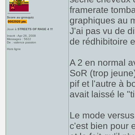
framerate tombait
graphiques au 
Score au grosquiz
0002920 pts.
J'ai pas vu de d
Joue à
STREETS OF RAGE 4 !!!
Inscrit : Apr 26, 2008
de rédhibitoire 
Messages : 5622
De : valence passion
Hors ligne
A 2 en normal a
SoR (trop jeune),
pif et l'autre à 
avait laissé le "t
Le mode versus n
c'est bien pour 