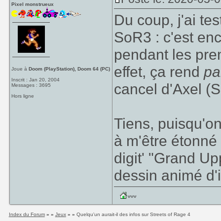
Pixel monstrueux
Du coup, j'ai te
SoR3 : c'est en
pendant les pre
effet, ça rend
pa
Joue à
Doom (PlayStation), Doom 64 (PC)
Inscrit : Jan 20, 2004
cancel d'Axel (S
Messages : 3695
Hors ligne
Tiens, puisqu'on
à m'être étonné 
digit' "Grand Upp
dessin animé d'i
Index du Forum
» »
Jeux
» »
Quelqu'un aurait-il des infos sur Streets of Rage 4