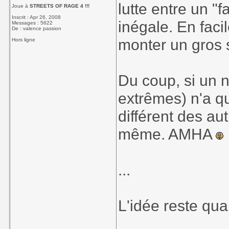
lutte entre un "f
Joue à
STREETS OF RAGE 4 !!!
Inscrit : Apr 26, 2008
inégale. En faci
Messages : 5622
De : valence passion
monter un gros 
Hors ligne
Du coup, si un n
extrêmes) n'a qu
différent des au
même. AMHA
...
L'idée reste qu
____________