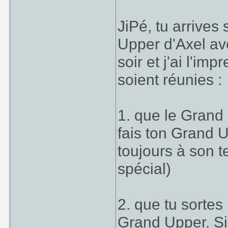
très très fort.
JiPé, tu arrive
Le coup étant u
Upper d'Axel ave
on a le temps de 
soir et j'ai l'im
spéciale natur
soient réunies :
longtemps) ou en 
de hits à son co
1. que le Grand
fais ton Grand 
toujours à son 
spécial)
2. que tu sortes
Grand Upper. Si 