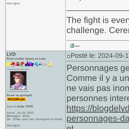
____________
Hors ligne
The fight is eve
challenge. Cer
LVD
Posté le: 2024-09-1
Pixel visible depuis la Lune
Personnages ge
Comme il y a un
ne vais pas inond
personnes intere
Score au grosquiz
0021285 pts.
https://blogdel
Joue à
Zelda TOTK
Inscrit : Jul 18, 2002
personnages-da
Messages : 9241
De : Ooita, avec mer, montagnes et forets
et
Hors ligne