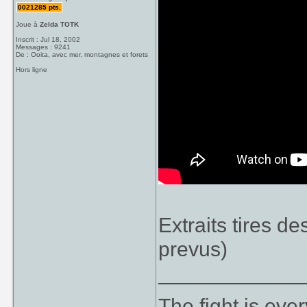
0021285 pts.
Joue à
Zelda TOTK
Inscrit : Jul 18, 2002
Messages : 9241
De : Ooita, avec mer, montagnes et forets
Hors ligne
Extraits tires d
prevus)
____________
The fight is eve