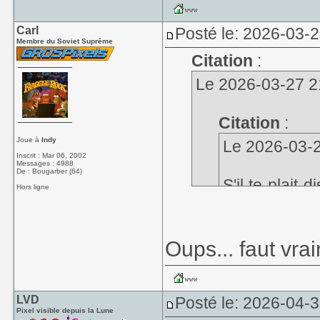
Carl
Posté le: 2026-03-
Membre du Soviet Suprême
Citation
:
Le 2026-03-27 21
Citation
:
Joue à
Indy
Le 2026-03-27
Inscrit : Mar 06, 2002
Messages : 4988
De : Bougarber (64)
S'il te plait
Hors ligne
l'apparition d
Après je com
Oups... faut vr
peu déçu
C'est noté dans l
LVD
Posté le: 2026-04-
Pixel visible depuis la Lune