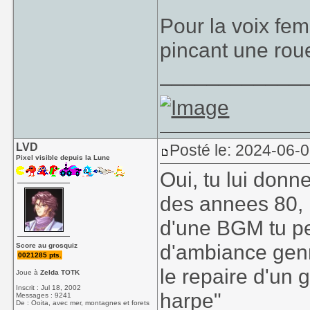
Pour la voix fem
pincant une ro
____________
LVD
Posté le: 2024-06-
Pixel visible depuis la Lune
Oui, tu lui donn
des annees 80, r
d'une BGM tu pe
d'ambiance genr
Score au grosquiz
0021285 pts.
le repaire d'un 
Joue à
Zelda TOTK
Inscrit : Jul 18, 2002
harpe"
Messages : 9241
De : Ooita, avec mer, montagnes et forets