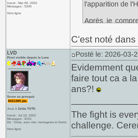
l'apparition de l'
Inscrit : Mar 06, 2002
Messages : 5340
Hors ligne
Après je compr
déçu
C'est noté dans 
LVD
Posté le: 2026-03-
Pixel visible depuis la Lune
Evidemment que 
faire tout ca a 
ans?!
____________
Score au grosquiz
0021285 pts.
Joue à
Zelda TOTK
The fight is eve
Inscrit : Jul 18, 2002
Messages : 9241
challenge. Cer
De : Ooita, avec mer, montagnes et forets
Hors ligne