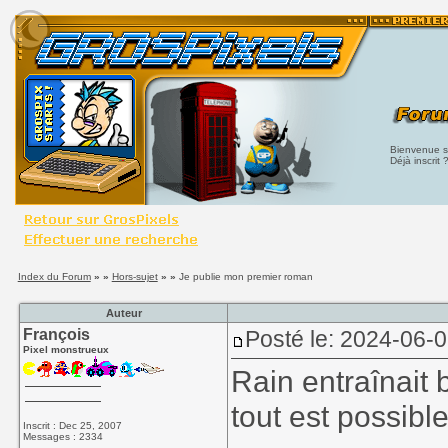
Bienvenue su
Déjà inscrit 
Index du Forum
» »
Hors-sujet
» »
Je publie mon premier roman
Auteur
François
Posté le: 2024-06-
Pixel monstrueux
Rain entraînait 
tout est possib
Inscrit : Dec 25, 2007
Messages : 2334