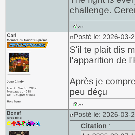
challenge. Cer
Carl
Posté le: 2026-03-
Membre du Soviet Suprême
S'il te plait dis
l'apparition de l
Après je compre
Joue à
Indy
Inscrit : Mar 06, 2002
peu déçu
Messages : 4988
De : Bougarber (64)
Hors ligne
Bonaf
Posté le: 2026-03-
Gros pixel
Citation
: