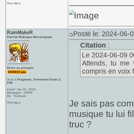
____________
Hors ligne
RainMakeR
Posté le: 2024-06-
Chef de Rubrique Nécrologique
Citation
:
Le 2024-06-09 00
Attends, tu me
Score au grosquiz
compris en voix
1035015 pts.
Joue à
Pragmata, Tormented Souls 2,
FH6
Inscrit : Apr 01, 2003
Messages : 34556
De : Toulouse
Je sais pas com
Hors ligne
musique tu lui fi
truc ?