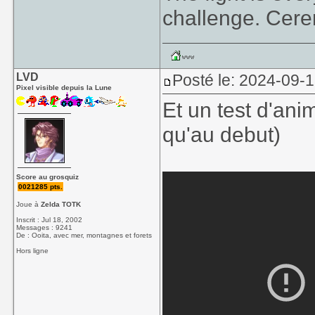
challenge. Cer
LVD
Posté le: 2024-09-
Pixel visible depuis la Lune
Et un test d'anim
qu'au debut)
Score au grosquiz
0021285 pts.
Joue à
Zelda TOTK
Inscrit : Jul 18, 2002
Messages : 9241
De : Ooita, avec mer, montagnes et forets
Hors ligne