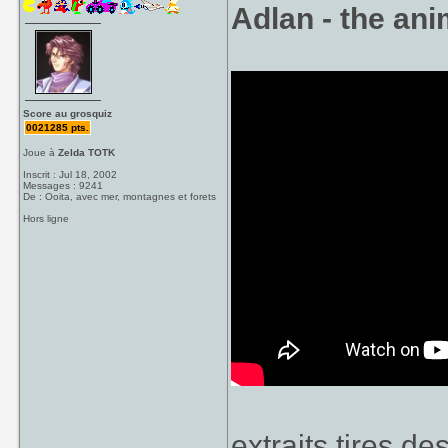
Adlan - the ani
Score au grosquiz
0021285 pts.
Joue à
Zelda TOTK
Inscrit : Jul 18, 2002
Messages : 9241
De : Ooita, avec mer, montagnes et forets
Hors ligne
extraits tires d