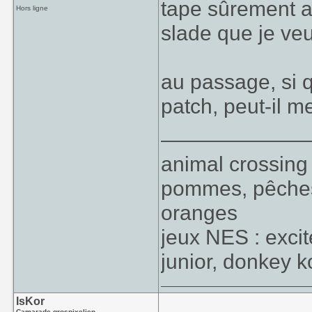
tape sûrement a
Hors ligne
slade que je veu
au passage, si q
patch, peut-il 
____________
animal crossi
pommes, pêches,
oranges
jeux NES : exci
junior, donkey k
IsKor
Camarade grospixelien