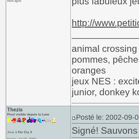
plus fabuleux je
Hors ligne
http://www.petit
____________
animal crossi
pommes, pêches,
oranges
jeux NES : exci
junior, donkey k
Thezis
Pixel visible depuis la Lune
Posté le: 2002-09-
Signé! Sauvons 
Joue à
Far Cry 3
Inscrit : Jul 19, 2002