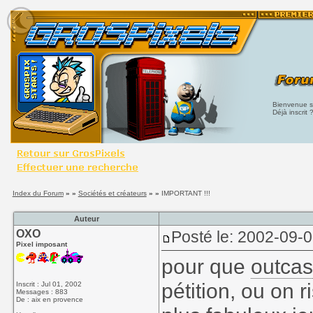
Bienvenue su
Déjà inscrit 
Index du Forum
» »
Sociétés et créateurs
» »
IMPORTANT !!!
Auteur
OXO
Posté le: 2002-09-
Pixel imposant
pour que
outcas
pétition, ou on 
Inscrit : Jul 01, 2002
Messages : 883
De : aix en provence