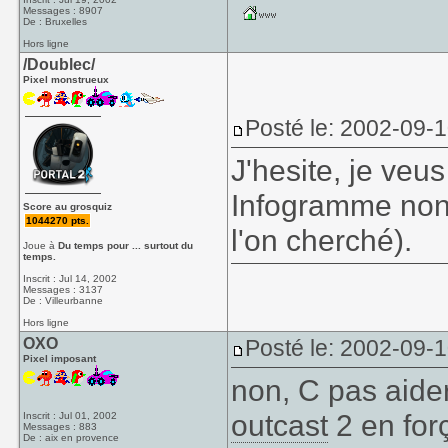
Messages : 8907
De : Bruxelles
Hors ligne
/Doublec/
Pixel monstrueux
Posté le: 2002-09-
J'hesite, je veu
Infogramme non !!
Score au grosquiz
1044270 pts.
l'on cherché).
Joue à
Du temps pour ... surtout du
temps.
Inscrit : Jul 14, 2002
Messages : 3137
De : Villeurbanne
Hors ligne
OXO
Posté le: 2002-09-
Pixel imposant
non, C pas aide
outcast
2 en for
Inscrit : Jul 01, 2002
Messages : 883
De : aix en provence