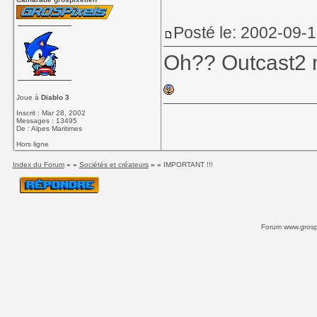
Posté le: 2002-09-1
Oh?? Outcast2 
Joue à
Diablo 3
Inscrit : Mar 28, 2002
Messages : 13495
De : Alpes Maritimes
Hors ligne
Index du Forum
» »
Sociétés et créateurs
» »
IMPORTANT !!!
Forum www.grospi