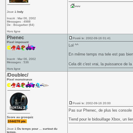
Joue à
Indy
Inscrit : Mar 06, 2002
Messages : 4988
De : Bougarber (64)
Hors ligne
Phenec
Posté le: 2002-09-16 01:41
Pixel imposant
Lol ^^
En même temps ma tele est pas bien
Inscrit : Mar 06, 2002
Messages : 536
Cela dit c'est vrai, la puissance de l
Hors ligne
/Doublec/
Pixel monstrueux
Posté le: 2002-09-16 20:00
Pas sur Phenec, de plus les console
Score au grosquiz
Tiend pour le bidouillage Xbox, un li
1044270 pts.
Joue à
Du temps pour ... surtout du
temps.