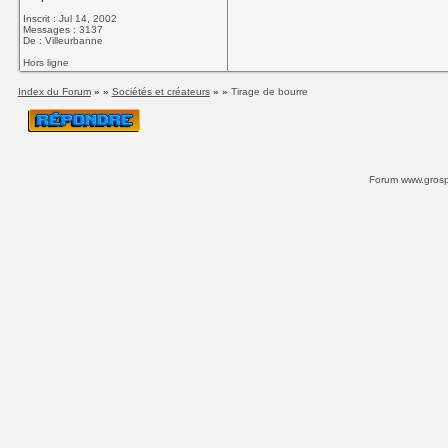
Inscrit : Jul 14, 2002
Messages : 3137
De : Villeurbanne
Hors ligne
Index du Forum
» »
Sociétés et créateurs
» »
Tirage de bourre
Forum www.grospi