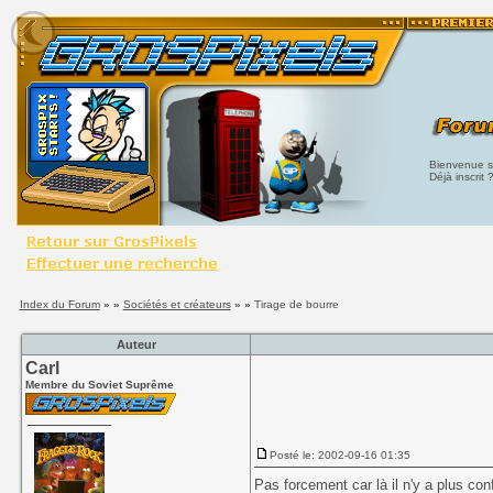
Bienvenue su
Déjà inscrit 
Index du Forum
» »
Sociétés et créateurs
» »
Tirage de bourre
Auteur
Carl
Membre du Soviet Suprême
Posté le: 2002-09-16 01:35
Pas forcement car là il n'y a plus conf