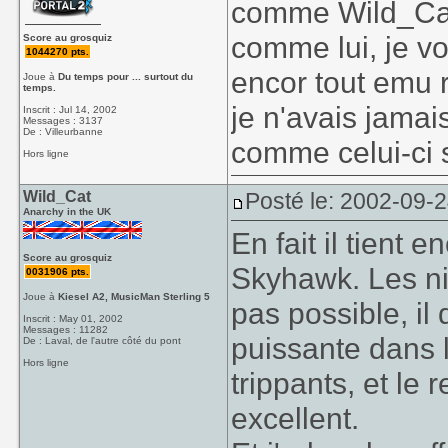
comme Wild_Cat
comme lui, je vo
Score au grosquiz
1044270 pts.
encor tout emu 
Joue à
Du temps pour ... surtout du
temps.
je n'avais jamai
Inscrit : Jul 14, 2002
Messages : 3137
De : Villeurbanne
comme celui-ci s
Hors ligne
Wild_Cat
Posté le: 2002-09-
Anarchy in the UK
En fait il tient 
Score au grosquiz
Skyhawk. Les ni
0031906 pts.
Joue à
Kiesel A2, MusicMan Sterling 5
pas possible, il
Inscrit : May 01, 2002
Messages : 11282
puissante dans 
De : Laval, de l'autre côté du pont
Hors ligne
trippants, et le
excellent.