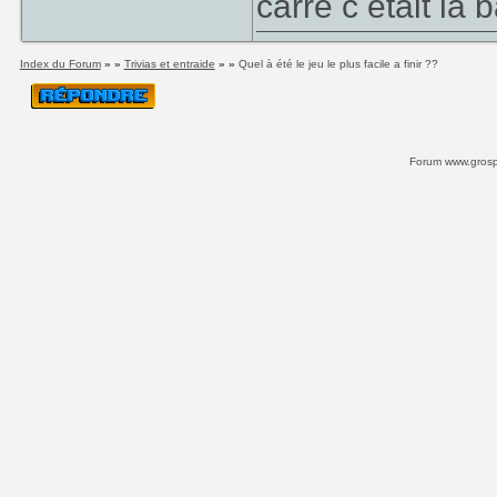
carre c etait la ba
Index du Forum
» »
Trivias et entraide
» »
Quel à été le jeu le plus facile a finir ??
Forum www.grospi