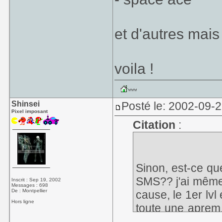
et d'autres mais
voila !
Shinsei
Posté le: 2002-09-
Pixel imposant
Citation
:
Sinon, est-ce que
SMS?? j'ai même 
Inscrit : Sep 19, 2002
Messages : 698
De : Montpellier
cause, le 1er lvl e
Hors ligne
toute une aprem, j
1
)