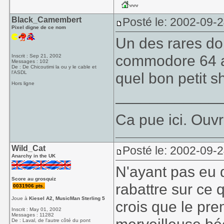
Black_Camembert
Posté le: 2002-09-
Pixel digne de ce nom
Un des rares dont
commodore 64 a
Inscrit : Sep 21, 2002
Messages : 102
De : De Chicoutimi la ou y le cable et
l'ASDL
quel bon petit 
Hors ligne
____________
Ca pue ici. Ouvr
Wild_Cat
Posté le: 2002-09-
Anarchy in the UK
N'ayant pas eu 
Score au grosquiz
rabattre sur ce 
0031906 pts.
Joue à
Kiesel A2, MusicMan Sterling 5
crois que le prem
Inscrit : May 01, 2002
Messages : 11282
De : Laval, de l'autre côté du pont