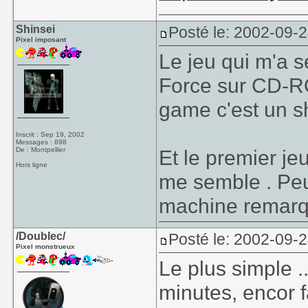
Shinsei
Posté le: 2002-09-
Pixel imposant
Le jeu qui m'a se
Force sur CD-RO
game c'est un sh
Inscrit : Sep 19, 2002
Messages : 698
De : Montpellier
Et le premier je
Hors ligne
me semble . Peu
machine remarque
/Doublec/
Posté le: 2002-09-
Pixel monstrueux
Le plus simple 
minutes, encor f