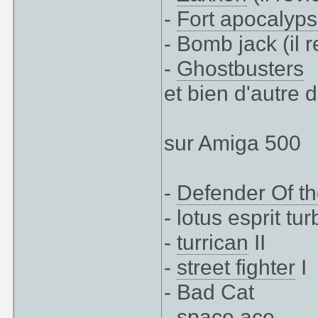
-
Fort apocalyp
- Bomb jack (il 
-
Ghostbusters
et bien d'autre 
sur Amiga 500
-
Defender Of t
- lotus esprit tu
-
turrican
II
-
street fighter
I
- Bad Cat
- space ace