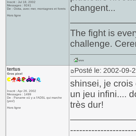
Inscrit : Jul 18, 2002
changent...
Messages : 9241
De : Ooita, avec mer, montagnes et forets
____________
Hors ligne
The fight is eve
challenge. Cer
tertus
Posté le: 2002-09-
Gros pixel
shinsei, je crois
un jeu infini....
Inscrit : Apr 26, 2002
Messages : 1499
De : Paname où y a l'ADSL qui marche
(yes!)
très dur!
Hors ligne
____________
---------------------