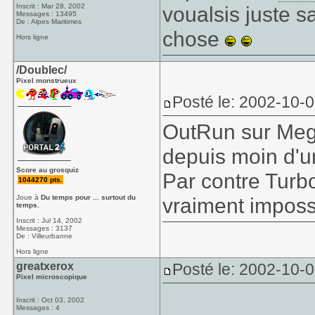
Inscrit : Mar 28, 2002
voualsis juste s
Messages : 13495
De : Alpes Maritimes
chose
Hors ligne
/Doublec/
Pixel monstrueux
Posté le: 2002-10-
OutRun sur Megad
depuis moin d'un
Score au grosquiz
Par contre Tur
1044270 pts.
Joue à
Du temps pour ... surtout du
vraiment imposs
temps.
Inscrit : Jul 14, 2002
Messages : 3137
De : Villeurbanne
Hors ligne
greatxerox
Posté le: 2002-10-
Pixel microscopique
Inscrit : Oct 03, 2002
Messages : 4