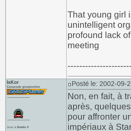
That young girl 
unintelligent or
profound lack of
meeting
---------------------
IsKor
Posté le: 2002-09-
Camarade grospixelien
Non, en fait, à 
après, quelques 
pour affronter u
impériaux à
Sta
Joue à
Diablo 3