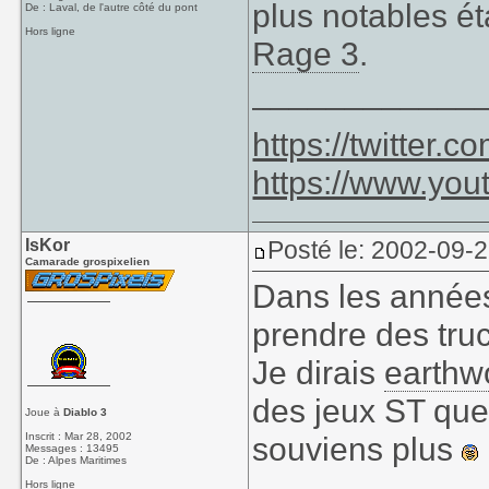
plus notables é
De : Laval, de l'autre côté du pont
Hors ligne
Rage 3
.
____________
https://twitter
https://www.yo
IsKor
Posté le: 2002-09-
Camarade grospixelien
Dans les années
prendre des tru
Je dirais
earthw
des jeux ST que 
Joue à
Diablo 3
Inscrit : Mar 28, 2002
souviens plus
Messages : 13495
De : Alpes Maritimes
Hors ligne