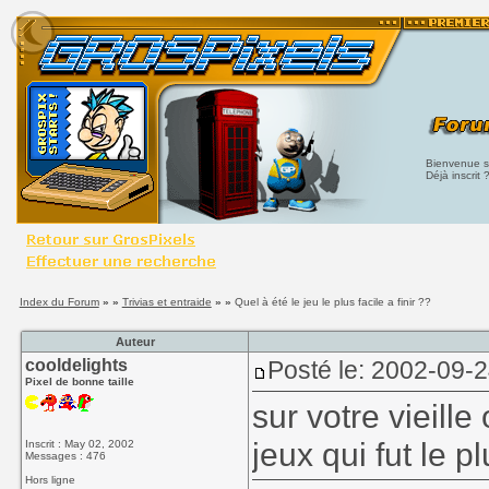
Bienvenue su
Déjà inscrit 
Index du Forum
» »
Trivias et entraide
» »
Quel à été le jeu le plus facile a finir ??
Auteur
cooldelights
Posté le: 2002-09-
Pixel de bonne taille
sur votre vieill
jeux qui fut le p
Inscrit : May 02, 2002
Messages : 476
Hors ligne