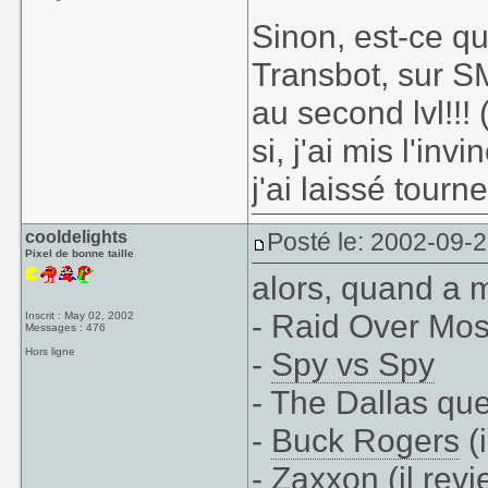
Sinon, est-ce qu
Transbot, sur S
au second lvl!!! 
si, j'ai mis l'in
j'ai laissé tourne
cooldelights
Posté le: 2002-09-
Pixel de bonne taille
alors, quand a m
- Raid Over Mo
Inscrit : May 02, 2002
Messages : 476
Hors ligne
-
Spy vs Spy
- The Dallas qu
-
Buck Rogers
(i
-
Zaxxon
(il rev