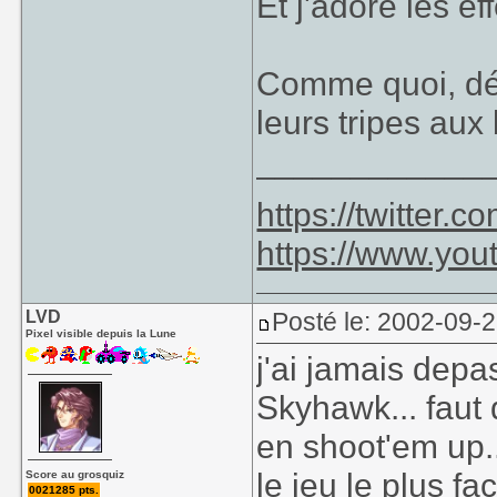
Et j'adore les e
Comme quoi, déj
leurs tripes aux
____________
https://twitter
https://www.yo
LVD
Posté le: 2002-09-
Pixel visible depuis la Lune
j'ai jamais depa
Skyhawk... faut 
en shoot'em up..
le jeu le plus fa
Score au grosquiz
0021285 pts.