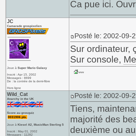
Ca pue ici. Ouvr
JC
Camarade grospixelien
Posté le: 2002-09-
Sur ordinateur, 
Sur console,
Me
Joue à
Super Mario Galaxy
Inscrit : Apr 15, 2002
Messages : 8699
De : la contrée de la demi-fibre
Hors ligne
Wild_Cat
Posté le: 2002-09-
Anarchy in the UK
Tiens, maintenan
Score au grosquiz
majorité des bea
0031906 pts.
Joue à
Kiesel A2, MusicMan Sterling 5
deuxième ou au 
Inscrit : May 01, 2002
Messages : 11282