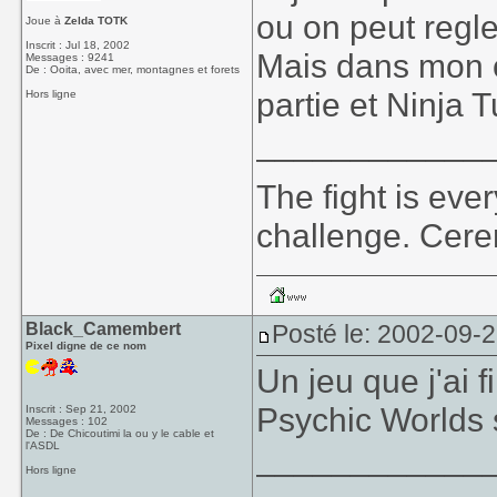
ou on peut regler
Joue à
Zelda TOTK
Inscrit : Jul 18, 2002
Mais dans mon c
Messages : 9241
De : Ooita, avec mer, montagnes et forets
partie et Ninja 
Hors ligne
____________
The fight is eve
challenge. Cer
Black_Camembert
Posté le: 2002-09-
Pixel digne de ce nom
Un jeu que j'ai f
Psychic Worlds
Inscrit : Sep 21, 2002
Messages : 102
De : De Chicoutimi la ou y le cable et
l'ASDL
____________
Hors ligne