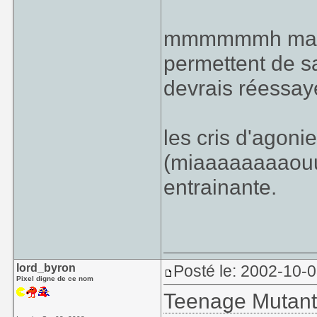
mmmmmmh maint
permettent de s
devrais réessaye
les cris d'agoni
(miaaaaaaaaouuu
entrainante.
lord_byron
Posté le: 2002-10-
Pixel digne de ce nom
Teenage Mutant 