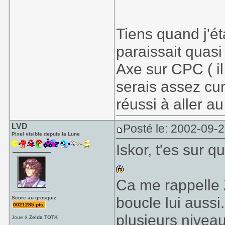
Tiens quand j'éta
paraissait quasi
Axe sur CPC ( il 
serais assez cur
réussi à aller au
LVD
Posté le: 2002-09-
Pixel visible depuis la Lune
Iskor, t'es sur 
Ca me rappelle
boucle lui aussi..
Score au grosquiz
0021285 pts.
plusieurs niveau
Joue à
Zelda TOTK