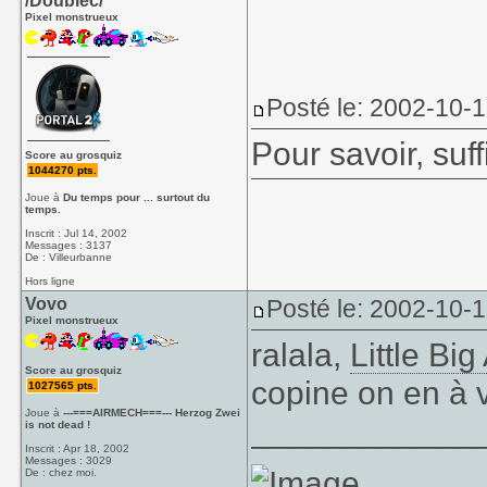
/Doublec/
Pixel monstrueux
Posté le: 2002-10-
Pour savoir, suff
Score au grosquiz
1044270 pts.
Joue à
Du temps pour ... surtout du
temps.
Inscrit : Jul 14, 2002
Messages : 3137
De : Villeurbanne
Hors ligne
Vovo
Posté le: 2002-10-
Pixel monstrueux
ralala,
Little Bi
Score au grosquiz
copine on en à v
1027565 pts.
Joue à
---===AIRMECH===--- Herzog Zwei
____________
is not dead !
Inscrit : Apr 18, 2002
Messages : 3029
De : chez moi.