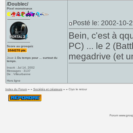
/Doublec/
Pixel monstrueux
Posté le: 2002-10-2
Bein, c'est à q
PC) ... le 2 (Batt
Score au grosquiz
1044270 pts.
megadrive (et un
Joue à
Du temps pour ... surtout du
temps.
Inscrit : Jul 14, 2002
Messages : 3137
De : Villeurbanne
Hors ligne
Index du Forum
» »
Sociétés et créateurs
» »
Cryo le retour
Forum www.grospi