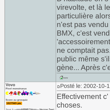
virevolte, et là 
particulière alo
n'est pas vendu
BMX, c'est ven
'accessoirement'
ne comptait pas
public même s'il
gène... Après c'es
Vovo
Posté le: 2002-10-
Pixel monstrueux
Effectivement c'
Score au grosquiz
choses.
1027565 pts.
Joue à
---===AIRMECH===--- Herzog Zwei