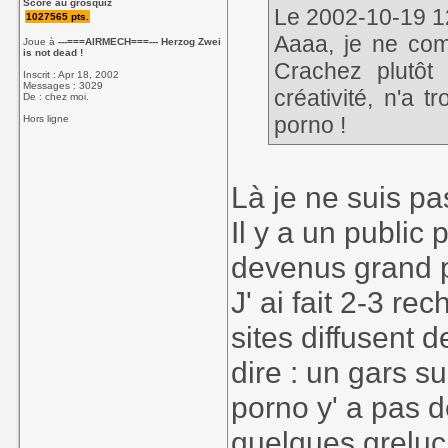
Score au grosquiz
Le 2002-10-19 12
1027565 pts.
Aaaa, je ne com
Joue à
---===AIRMECH===--- Herzog Zwei
is not dead !
Crachez plutôt
Inscrit : Apr 18, 2002
Messages : 3029
créativité, n'a 
De : chez moi.
porno !
Hors ligne
Là je ne suis pa
Il y a un public
devenus grand p
J' ai fait 2-3 re
sites diffusent 
dire : un gars s
porno y' a pas 
quelques greluc