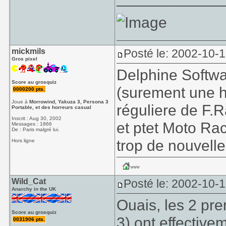
mickmils
Posté le: 2002-10-
Gros pixel
Delphine Softwa
Score au grosquiz
(surement une hi
0000200 pts.
Joue à
Morrowind, Yakuza 3, Persona 3
réguliere de F.
Portable, et des horreurs casual
Inscrit : Aug 30, 2002
et ptet Moto Ra
Messages : 1866
De : Paris malgré lui.
trop de nouvelle
Hors ligne
Wild_Cat
Posté le: 2002-10-
Anarchy in the UK
Ouais, les 2 pr
Score au grosquiz
3) ont effectiv
0031906 pts.