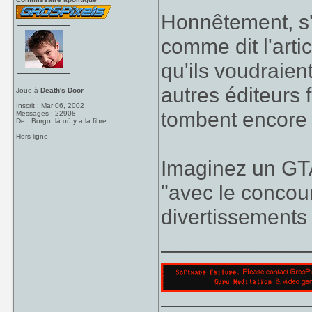
Honnêtement, s'i
comme dit l'arti
qu'ils voudraie
autres éditeurs f
Joue à
Death's Door
Inscrit : Mar 06, 2002
tombent encore 
Messages : 22908
De : Borgo, là où y a la fibre.
Hors ligne
Imaginez un GTA3
"avec le concou
divertissements i
____________