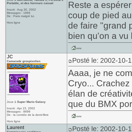
Reste a espérer
Portable, et des horreurs casual
Inscrit : Aug 30, 2002
coup de pied au 
Messages : 1866
De : Paris malgré lui.
de faire "grand 
Hors ligne
bien qu'on a vu l
JC
Posté le: 2002-10-
Camarade grospixelien
Aaaa, je ne com
Cryo... Crachez 
élan de créativit
que du BMX por
Joue à
Super Mario Galaxy
Inscrit : Apr 15, 2002
Messages : 8699
De : la contrée de la demi-fibre
Hors ligne
Laurent
Posté le: 2002-10-
Commissaire apolitique