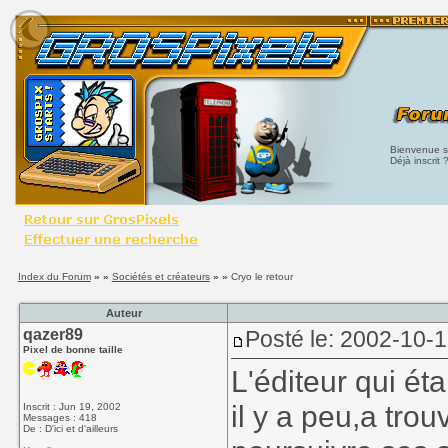
Bienvenue su
Déjà inscrit 
Index du Forum
» »
Sociétés et créateurs
» »
Cryo le retour
Auteur
qazer89
Posté le: 2002-10-
Pixel de bonne taille
L'éditeur qui éta
il y a peu,a tro
Inscrit : Jun 19, 2002
Messages : 418
De : D'ici et d'ailleurs