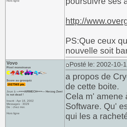
poursuivre ses a
Hors ligne
http://www.ove
PS:Que ceux qu
nouvelle soit ba
Vovo
Posté le: 2002-10-
Pixel monstrueux
a propos de Cry
Score au grosquiz
de cette boite.
1027565 pts.
Joue à
---===AIRMECH===--- Herzog Zwei
Cela m' amene 
is not dead !
Inscrit : Apr 18, 2002
Software. Qu' es
Messages : 3029
De : chez moi.
qui les a rachet
Hors ligne
____________