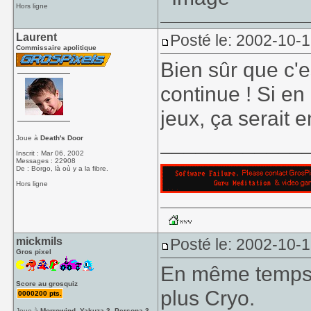
Hors ligne
Laurent
Posté le: 2002-10-
Commissaire apolitique
Bien sûr que c'
continue ! Si en
jeux, ça serait 
____________
Joue à
Death's Door
Inscrit : Mar 06, 2002
Messages : 22908
De : Borgo, là où y a la fibre.
Hors ligne
mickmils
Posté le: 2002-10-
Gros pixel
En même temps, 
Score au grosquiz
plus Cryo.
0000200 pts.
Joue à
Morrowind, Yakuza 3, Persona 3