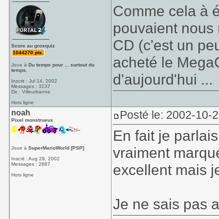
Comme cela à été
pouvaient nous r
CD (c'est un peu
Score au grosquiz
1044270 pts.
acheté le MegaC
Joue à
Du temps pour ... surtout du
temps.
d'aujourd'hui ...
Inscrit : Jul 14, 2002
Messages : 3137
De : Villeurbanne
Hors ligne
noah
Posté le: 2002-10-
Pixel monstrueux
En fait je parlai
vraiment marqué.
Joue à
SuperMarioWorld [PSP]
Inscrit : Aug 29, 2002
Messages : 2887
excellent mais j
Hors ligne
Je ne sais pas 