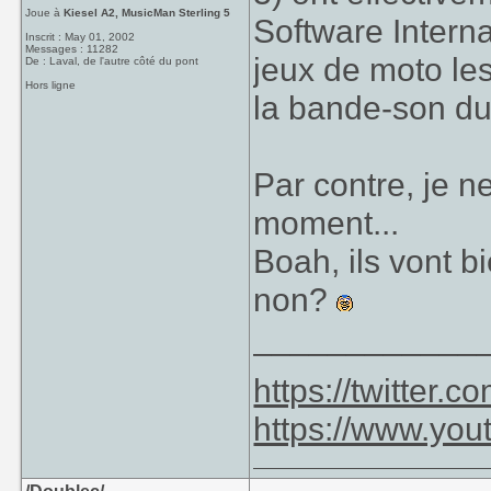
Joue à
Kiesel A2, MusicMan Sterling 5
Software Interna
Inscrit : May 01, 2002
Messages : 11282
jeux de moto les
De : Laval, de l'autre côté du pont
Hors ligne
la bande-son du
Par contre, je ne
moment...
Boah, ils vont b
non?
____________
https://twitter
https://www.yo