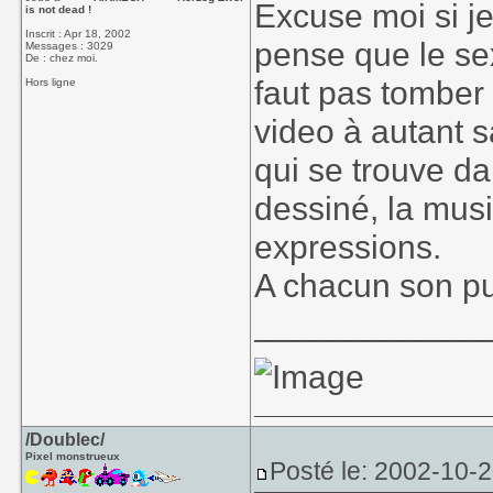
Excuse moi si j
is not dead !
Inscrit : Apr 18, 2002
pense que le se
Messages : 3029
De : chez moi.
faut pas tomber 
Hors ligne
video à autant s
qui se trouve da
dessiné, la musi
expressions.
A chacun son pub
____________
/Doublec/
Pixel monstrueux
Posté le: 2002-10-