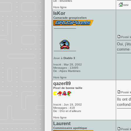
De : Bruxelles
Hors ligne
IsKor
Camarade grospixelien
Posté l
Oui, j'é
comme ca
Joue à
Diablo 3
Inscrit : Mar 28, 2002
Messages : 13495
De : Alpes Maritimes
Hors ligne
qazer89
Pixel de bonne taille
Posté l
Ils ont 
confond.
Inscrit : Jun 19, 2002
Messages : 418
De : D'ici et d'ailleurs
Hors ligne
Laurent
Commissaire apolitique
Posté l