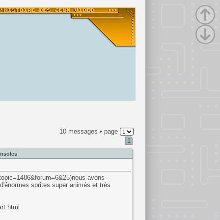
10 messages • page
1
nsoles
p?topic=1486&forum=6&25)nous avons
c d'énormes sprites super animés et très
rt.html