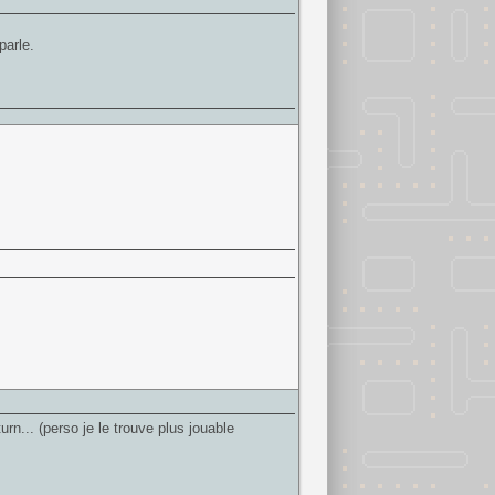
parle.
urn... (perso je le trouve plus jouable