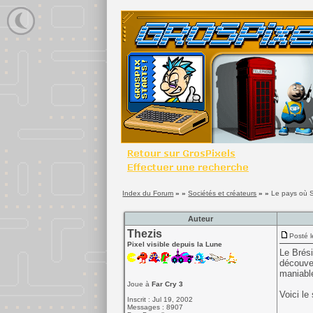
Index du Forum
» »
Sociétés et créateurs
» »
Le pays où 
Auteur
Thezis
Posté l
Pixel visible depuis la Lune
Le Brés
découver
maniable
Joue à
Far Cry 3
Voici le
Inscrit : Jul 19, 2002
Messages : 8907