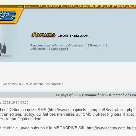
Bienvenue sur le forum de Grospixels : [
S'Enregistrer
]
Déjà inscrit ? [
Connexion
]
SEGA domine à 90 % le marché des consoles
Le pays où SEGA domine à 90 % le marché des co
e: 2002-10-30 03:20
il oui! Grâce au quizz SMS (http://www.grospixels.com/phpBB/viewtopic.ph
t un éditeur, tectoy, qui fait des merveilles sur SMS : Street Fighters II ave
s, Virtua Fighters idem...
 site officiel, avec pubs pour la MEGADRIVE 3!!!!
http://www.tectoy.com.br/sta