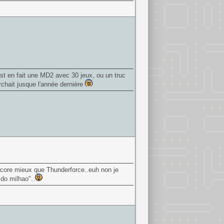
est en fait une MD2 avec 30 jeux, ou un truc
chait jusque l'année dernière
t encore mieux que Thunderforce..euh non je
do milhao"..