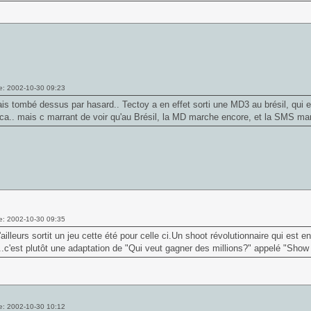
e: 2002-10-30 09:23
tais tombé dessus par hasard.. Tectoy a en effet sorti une MD3 au brésil, qui 
.. mais c marrant de voir qu'au Brésil, la MD marche encore, et la SMS mar
e: 2002-10-30 09:35
d'ailleurs sortit un jeu cette été pour celle ci.Un shoot révolutionnaire qui es
.c'est plutôt une adaptation de "Qui veut gagner des millions?" appelé "Show 
e: 2002-10-30 10:12