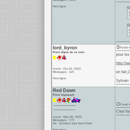
Hors ligne
Ci
Ci
lord_byron
Posté l
Pixel digne de ce nom
pour le
http://w
Inscrit : Oct 03, 2002
en fait 
Messages : 116
Hors ligne
Sylvain
Red Dawn
Pixel imposant
Posté l
C'est fo
Inscrit : May 06, 2002
Messages : 775
De : Quelque part dans Paris
Hors ligne