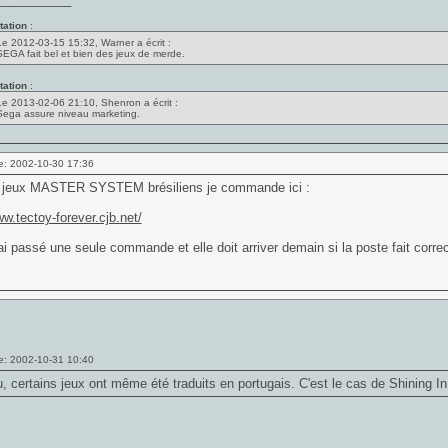
tation
:
Le 2012-03-15 15:32, Warner a écrit :
SEGA fait bel et bien des jeux de merde.
tation
:
Le 2013-02-06 21:10, Shenron a écrit :
Sega assure niveau marketing.
e: 2002-10-30 17:36
s jeux MASTER SYSTEM brésiliens je commande ici :
ww.tectoy-forever.cjb.net/
j'ai passé une seule commande et elle doit arriver demain si la poste fait cor
e: 2002-10-31 10:40
u, certains jeux ont même été traduits en portugais. C'est le cas de Shining