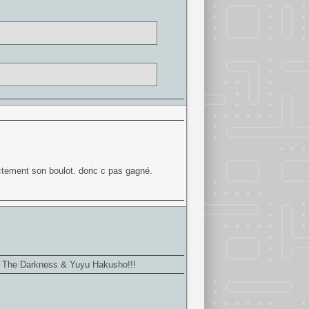
rectement son boulot. donc c pas gagné.
 In The Darkness & Yuyu Hakusho!!!