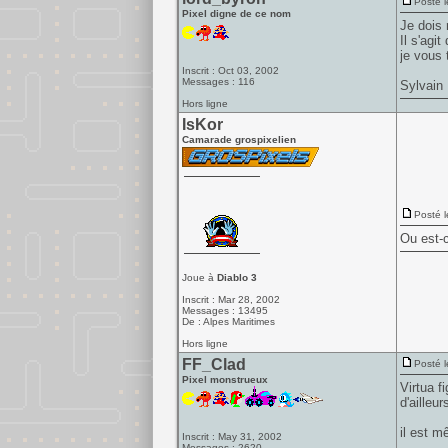
Posté l
Pixel digne de ce nom
Je dois 
Il s'agit
je vous 
Inscrit : Oct 03, 2002
Messages : 116
Sylvain
Hors ligne
IsKor
Camarade grospixelien
Posté l
Ou est-c
Joue à
Diablo 3
Inscrit : Mar 28, 2002
Messages : 13495
De : Alpes Maritimes
Hors ligne
FF_Clad
Posté l
Pixel monstrueux
Virtua f
d'ailleur
il est m
Inscrit : May 31, 2002
______
Messages : 2620