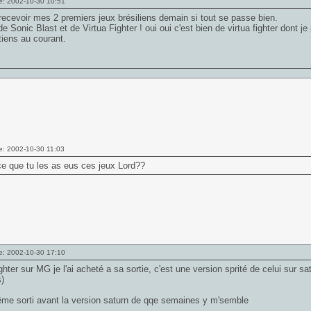
e: 2002-10-30 10:51
recevoir mes 2 premiers jeux brésiliens demain si tout se passe bien.
 de Sonic Blast et de Virtua Fighter ! oui oui c'est bien de virtua fighter dont je 
tiens au courant.
e: 2002-10-30 11:03
e que tu les as eus ces jeux Lord??
e: 2002-10-30 17:10
ighter sur MG je l'ai acheté a sa sortie, c'est une version sprité de celui sur sat
s)
ême sorti avant la version saturn de qqe semaines y m'semble
___________