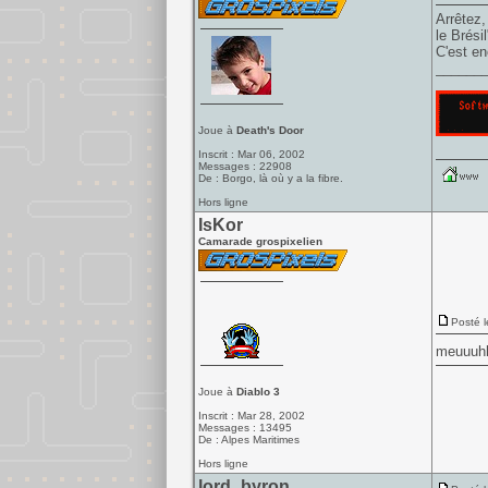
Arrêtez,
le Brésil
C'est en
______
Joue à
Death's Door
Inscrit : Mar 06, 2002
Messages : 22908
De : Borgo, là où y a la fibre.
Hors ligne
IsKor
Camarade grospixelien
Posté l
meuuuhh 
Joue à
Diablo 3
Inscrit : Mar 28, 2002
Messages : 13495
De : Alpes Maritimes
Hors ligne
lord_byron