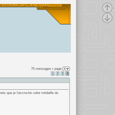
75 messages • page
1
2
3
4
mets que je t'accroche cette médaille du