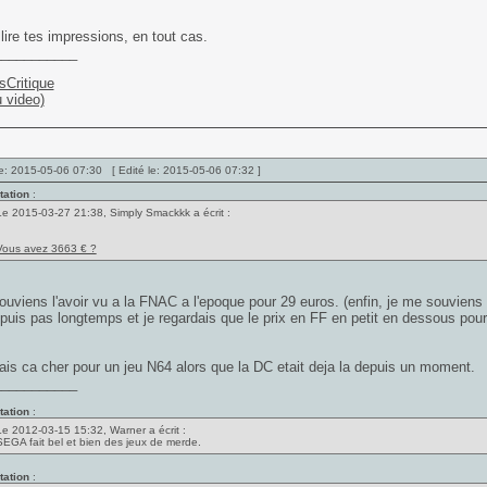
lire tes impressions, en tout cas.
___________
sCritique
u video)
e: 2015-05-06 07:30 [ Edité le: 2015-05-06 07:32 ]
tation
:
Le 2015-03-27 21:38, Simply Smackkk a écrit :
Vous avez 3663 € ?
uviens l'avoir vu a la FNAC a l'epoque pour 29 euros. (enfin, je me souviens 
epuis pas longtemps et je regardais que le prix en FF en petit en dessous po
ais ca cher pour un jeu N64 alors que la DC etait deja la depuis un moment.
___________
tation
:
Le 2012-03-15 15:32, Warner a écrit :
SEGA fait bel et bien des jeux de merde.
tation
: