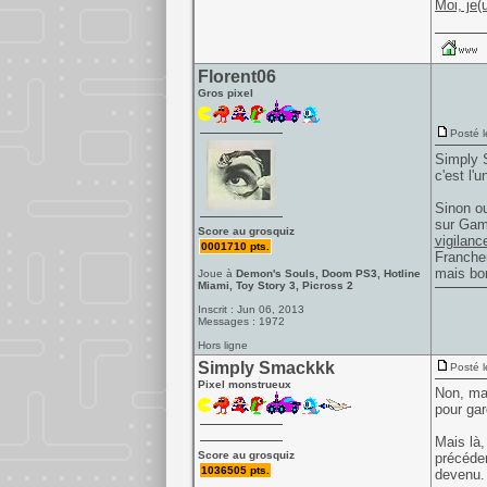
Moi, je(
Florent06
Gros pixel
Posté l
Simply S
c'est l'
Sinon ou
sur Game
Score au grosquiz
vigilanc
0001710 pts.
Franchem
mais bon
Joue à
Demon's Souls, Doom PS3, Hotline
Miami, Toy Story 3, Picross 2
Inscrit : Jun 06, 2013
Messages : 1972
Hors ligne
Simply Smackkk
Posté l
Pixel monstrueux
Non, mai
pour gar
Mais là,
Score au grosquiz
précéden
1036505 pts.
devenu. 