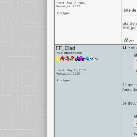
Inscrit : Mar 06, 2002
Messages : 2332
Hâte de 
Hors ligne
______
Sur Sen
Moi, je(
FF_Clad
Posté l
Pixel monstrueux
Ci
Inscrit : May 31, 2002
Messages : 2620
Hors ligne
Je me so
l'euro d
Je trouv
______
Ci
Ci