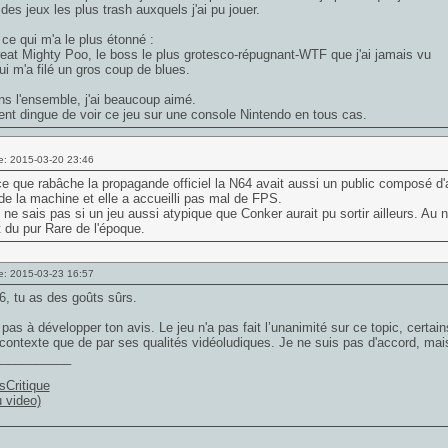
n des jeux les plus trash auxquels j'ai pu jouer.
ce qui m'a le plus étonné :
eat Mighty Poo, le boss le plus grotesco-répugnant-WTF que j'ai jamais vu
 qui m'a filé un gros coup de blues.
s l'ensemble, j'ai beaucoup aimé.
nt dingue de voir ce jeu sur une console Nintendo en tous cas.
e: 2015-03-20 23:46
e que rabâche la propagande officiel la N64 avait aussi un public composé d'
e la machine et elle a accueilli pas mal de FPS.
 ne sais pas si un jeu aussi atypique que Conker aurait pu sortir ailleurs. Au n
t du pur Rare de l'époque.
e: 2015-03-23 16:57
6, tu as des goûts sûrs.
 pas à développer ton avis. Le jeu n'a pas fait l’unanimité sur ce topic, certains
contexte que de par ses qualités vidéoludiques. Je ne suis pas d'accord, mais j
___________
sCritique
u video)