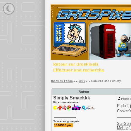
Index du Forum
» »
Jeux
» »
Conker's Bad Fur Day
Auteur
Simply Smackkk
Posté l
Pixel monstrueux
Rudolf, 
Conker'
______
Score au grosquiz
Sur Sen
1036505 pts.
Moi, je(