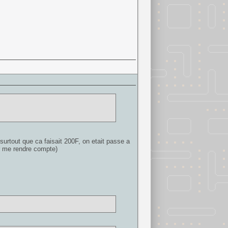
surtout que ca faisait 200F, on etait passe a
ur me rendre compte)