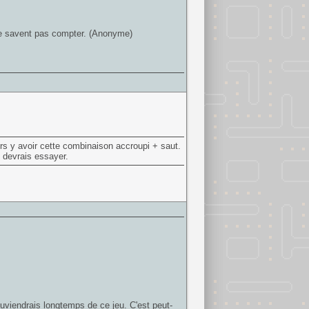
 ne savent pas compter. (Anonyme)
ours y avoir cette combinaison accroupi + saut.
u devrais essayer.
ouviendrais longtemps de ce jeu. C'est peut-