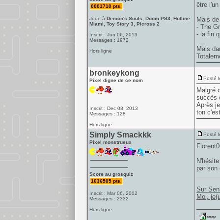
être l'u
0001710 pts.
Joue à
Demon's Souls, Doom PS3, Hotline
Mais de 
Miami, Toy Story 3, Picross 2
- The Gr
- la fin
Inscrit : Jun 06, 2013
Messages : 1972
Mais dan
Hors ligne
Totaleme
bronkeykong
Posté l
Pixel digne de ce nom
Malgré c
succès d
Après je
Inscrit : Dec 08, 2013
ton c'es
Messages : 128
Hors ligne
Simply Smackkk
Posté l
Pixel monstrueux
Florent0
N'hésite
par son 
Score au grosquiz
______
1036505 pts.
Sur Sen
Inscrit : Mar 06, 2002
Moi, je(
Messages : 2332
Hors ligne