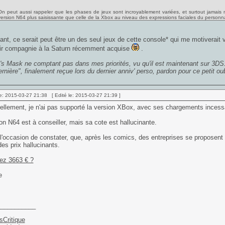
On peut aussi rappeler que les phases de jeux sont incroyablement variées, et surtout jamais m
version N64 plus saisissante que celle de la Xbox au niveau des expressions faciales du personn
nt, ce serait peut être un des seul jeux de cette console* qui me motiverait
nir compagnie à la Saturn récemment acquise
.
's Mask ne comptant pas dans mes priorités, vu qu'il est maintenant sur 3DS...
ernière", finalement reçue lors du dernier anniv' perso, pardon pour ce petit oub
e: 2015-03-27 21:38 [ Edité le: 2015-03-27 21:39 ]
llement, je n'ai pas supporté la version XBox, avec ses chargements incess
on N64 est à conseiller, mais sa cote est hallucinante.
 l'occasion de constater, que, après les comics, des entreprises se proposent
des prix hallucinants.
ez 3663 € ?
___________
sCritique