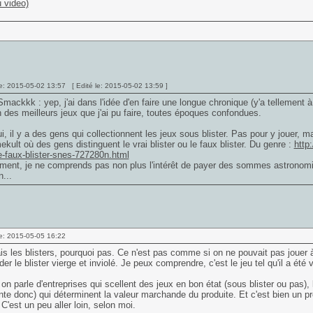
u video)
e: 2015-05-02 13:57 [ Edité le: 2015-05-02 13:59 ]
mackkk : yep, j'ai dans l'idée d'en faire une longue chronique (y'a tellement à 
un des meilleurs jeux que j'ai pu faire, toutes époques confondues.
i, il y a des gens qui collectionnent les jeux sous blister. Pas pour y jouer, m
kult où des gens distinguent le vrai blister ou le faux blister. Du genre :
http
e-faux-blister-snes-727280n.html
ent, je ne comprends pas non plus l'intérêt de payer des sommes astronomiq
...
e: 2015-05-05 16:22
s les blisters, pourquoi pas. Ce n'est pas comme si on ne pouvait pas jouer
der le blister vierge et inviolé. Je peux comprendre, c'est le jeu tel qu'il a été
 on parle d'entreprises qui scellent des jeux en bon état (sous blister ou pas), 
te donc) qui déterminent la valeur marchande du produite. Et c'est bien un pr
C'est un peu aller loin, selon moi.