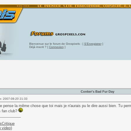
Bienvenue sur le forum de Grospixels : [
S'Enregistrer
]
Déjà inscrit ? [
Connexion
]
Conker's Bad Fur Day
e: 2007-08-20 21:33
je pense la même chose que toi mais je n'aurais pu le dire aussi bien. Tu per
s fan club?
___________
sCritique
u video)