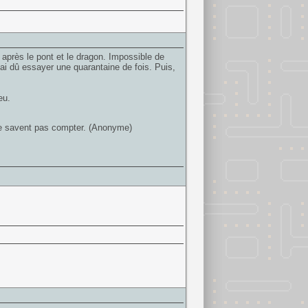
e après le pont et le dragon. Impossible de
ai dû essayer une quarantaine de fois. Puis,
eu.
 ne savent pas compter. (Anonyme)