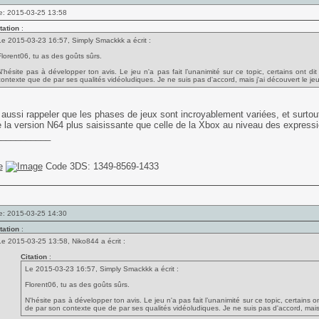
e: 2015-03-25 13:58
tation
:
Le 2015-03-23 16:57, Simply Smackkk a écrit :
Florent06, tu as des goûts sûrs.
N'hésite pas à développer ton avis. Le jeu n'a pas fait l’unanimité sur ce topic, certains ont dit
contexte que de par ses qualités vidéoludiques. Je ne suis pas d'accord, mais j'ai découvert le jeu
aussi rappeler que les phases de jeux sont incroyablement variées, et surtou
e la version N64 plus saisissante que celle de la Xbox au niveau des express
___________
Code 3DS: 1349-8569-1433
e: 2015-03-25 14:30
tation
:
Le 2015-03-25 13:58, Niko844 a écrit :
Citation
:
Le 2015-03-23 16:57, Simply Smackkk a écrit :
Florent06, tu as des goûts sûrs.
N'hésite pas à développer ton avis. Le jeu n'a pas fait l’unanimité sur ce topic, certains ont
de par son contexte que de par ses qualités vidéoludiques. Je ne suis pas d'accord, mais j