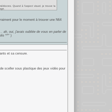
édiocres. Quand à l'aspect visuel, je trouve la
age.
 vraiment pour le moment à trouver une N64
 ah, oui, j'avais oubliée de vous en parler de
lis
^^" )
ants et sa censure.
 de sceller sous plastique des jeux vidéo pour