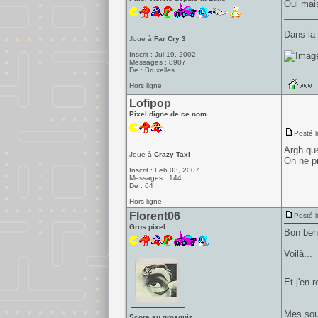
Oui mais
______
Dans la 
Joue à
Far Cry 3
Inscrit : Jul 19, 2002
Messages : 8907
De : Bruxelles
Hors ligne
Lofipop
Pixel digne de ce nom
Posté l
Argh que
Joue à
Crazy Taxi
On ne pr
Inscrit : Feb 03, 2007
Messages : 144
De : 64
Hors ligne
Florent06
Posté l
Gros pixel
Bon ben 
Voilà...
Et j'en 
Mes souv
Score au grosquiz