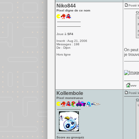
Niko844
Posté l
Pixel digne de ce nom
Ci
Joue à
SF4
Inscrit : Aug 21, 2006
Messages : 198
De : Dijon
On peut 
je trouv
Hors ligne
______
Kollembole
Posté l
Pixel monstrueux
Ci
Score au grosquiz