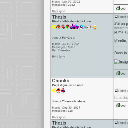
Inscrit : Mar 06, 2002
Messages : 2332
Hors ligne
Thezis
Posté l
Pixel visible depuis la Lune
J'ai un 
sauter s
je me su
Joue à
Far Cry 3
M'enfin,
Inscrit : Jul 19, 2002
______
Messages : 8907
De : Bruxelles
Dans la 
Hors ligne
Chonko
Pixel digne de ce nom
Posté l
tu utilis
Joue à
Thomas is alone
Inscrit : Dec 30, 2004
Messages : 116
Hors ligne
Thezis
Posté l
Pixel visible depuis la Lune