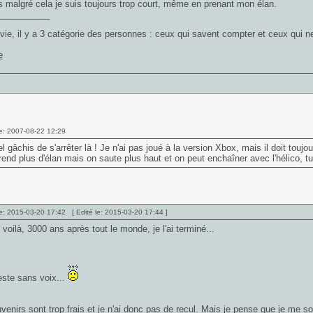
 malgré cela je suis toujours trop court, même en prenant mon élan.
___________
vie, il y a 3 catégorie des personnes : ceux qui savent compter et ceux qui
e: 2007-08-22 12:29
l gâchis de s'arrêter là ! Je n'ai pas joué à la version Xbox, mais il doit touj
end plus d'élan mais on saute plus haut et on peut enchaîner avec l'hélico, t
e: 2015-03-20 17:42 [ Edité le: 2015-03-20 17:44 ]
voilà, 3000 ans après tout le monde, je l'ai terminé...
reste sans voix...
enirs sont trop frais et je n'ai donc pas de recul. Mais je pense que je me s