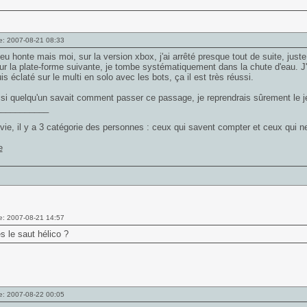
e: 2007-08-21 08:33
peu honte mais moi, sur la version xbox, j'ai arrêté presque tout de suite, just
ur la plate-forme suivante, je tombe systématiquement dans la chute d'eau. J'
is éclaté sur le multi en solo avec les bots, ça il est très réussi.
 si quelqu'un savait comment passer ce passage, je reprendrais sûrement le j
___________
vie, il y a 3 catégorie des personnes : ceux qui savent compter et ceux qui
e: 2007-08-21 14:57
es le saut hélico ?
e: 2007-08-22 00:05