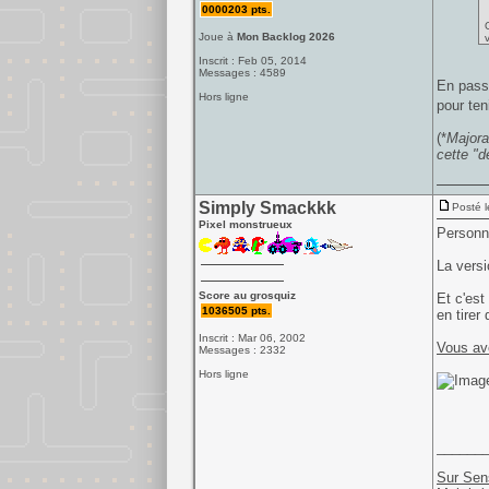
0000203 pts.
Joue à
Mon Backlog 2026
Inscrit : Feb 05, 2014
Messages : 4589
En passa
Hors ligne
pour te
(*
Majora
cette "d
Simply Smackkk
Posté l
Pixel monstrueux
Personne
La versi
Score au grosquiz
Et c'est
1036505 pts.
en tirer 
Inscrit : Mar 06, 2002
Vous av
Messages : 2332
Hors ligne
______
Sur Sen