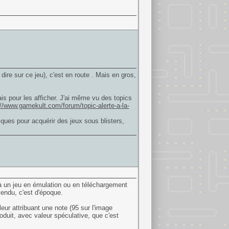
dire sur ce jeu), c'est en route . Mais en gros,
ais pour les afficher. J'ai même vu des topics
://www.gamekult.com/forum/topic-alerte-a-la-
ues pour acquérir des jeux sous blisters,
 à un jeu en émulation ou en téléchargement
 vendu, c'est d'époque.
leur attribuant une note (95 sur l'image
oduit, avec valeur spéculative, que c'est