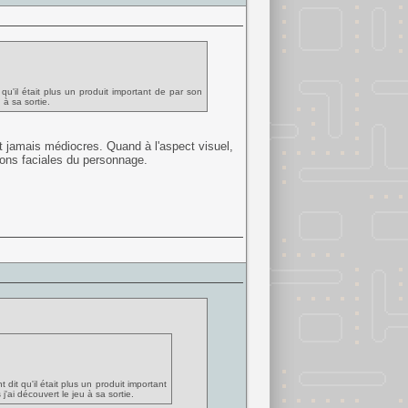
 qu'il était plus un produit important de par son
 à sa sortie.
t jamais médiocres. Quand à l'aspect visuel,
ions faciales du personnage.
 dit qu'il était plus un produit important
'ai découvert le jeu à sa sortie.