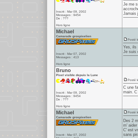
Je me su
accroch
Inscrit : Mar 09, 2002
Jamais 
Messages : 9454
De : ???
Hors ligne
Michael
Camarade grospixelien
Posté l
Yes, ils
Je suis d
Inscrit : Mar 07, 2002
Messages : 413
Hors ligne
Bruno
Pixel visible depuis la Lune
Posté l
C une fa
main. C 
Inscrit : Mar 09, 2002
Messages : 9454
De : ???
Hors ligne
Michael
Posté l
Camarade grospixelien
Des 2 
m' aider 
C' est v
sans pir
Inscrit : Mar 07, 2002