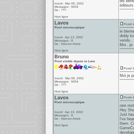
les bene
Inscrit : Mar 09, 2002
éditeurs
Messages : 9454
De : ???
Hors ligne
Lavos
Posté l
Pixel microscopique
le bleme
diddy ko
Inscrit : Apr 13, 2002
vendu , 
Messages : 8
De : Ham-en-Artois
Moi , je
Hors ligne
Bruno
Pixel visible depuis la Lune
Posté l
Moi je p
Inscrit : Mar 09, 2002
Messages : 9454
De : ???
Hors ligne
Lavos
Posté l
Pixel microscopique
rare res
Hey Sha
Inscrit : Apr 13, 2002
Just hav
Messages : 8
I've hea
De : Ham-en-Artois
them. Co
Hors ligne
GameCub
develop