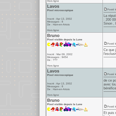
Hors ligne
Lavos
Posté l
Pixel microscopique
La réput
Inscrit : Apr 13, 2002
: 200 00
Messages : 8
Sinon , 
De : Ham-en-Artois
Hors ligne
Bruno
Pixel visible depuis la Lune
Posté l
Ce que j
l'esclus
Inscrit : Mar 09, 2002
Messages : 9454
De : ???
Hors ligne
Lavos
Posté l
Pixel microscopique
de ce po
Inscrit : Apr 13, 2002
avec tou
Messages : 8
bénéfice
De : Ham-en-Artois
Hors ligne
Bruno
Pixel visible depuis la Lune
Posté l
Et puis 