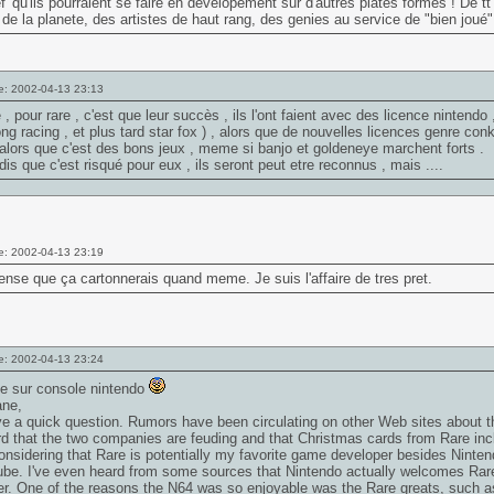
f' qu'ils pourraient se faire en developement sur d'autres plates formes ! De t
 de la planete, des artistes de haut rang, des genies au service de "bien joué"
e: 2002-04-13 23:13
 , pour rare , c'est que leur succès , ils l'ont faient avec des licence nintendo ,
ng racing , et plus tard star fox ) , alors que de nouvelles licences genre con
alors que c'est des bons jeux , meme si banjo et goldeneye marchent forts .
 dis que c'est risqué pour eux , ils seront peut etre reconnus , mais ....
e: 2002-04-13 23:19
ense que ça cartonnerais quand meme. Je suis l'affaire de tres pret.
e: 2002-04-13 23:24
te sur console nintendo
ne,
e a quick question. Rumors have been circulating on other Web sites about th
rd that the two companies are feuding and that Christmas cards from Rare in
nsidering that Rare is potentially my favorite game developer besides Nintendo
e. I've even heard from some sources that Nintendo actually welcomes Rare
er. One of the reasons the N64 was so enjoyable was the Rare greats, such 