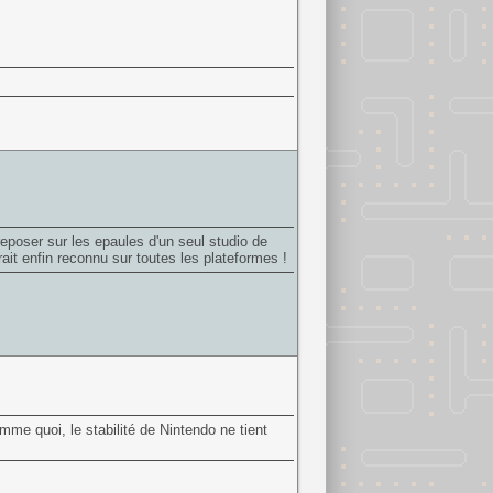
eposer sur les epaules d'un seul studio de
rait enfin reconnu sur toutes les plateformes !
mme quoi, le stabilité de Nintendo ne tient