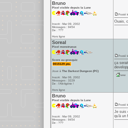
Bruno
Pixel visible depuis la Lune
Posté l
Ouais, c
Inscrit : Mar 09, 2002
Messages : 9454
De : ???
Hors ligne
Soreal
Pixel monstrueux
Posté l
Score au grosquiz
ça serai
0015129 pts.
developp
Joue à
The Darkest Dungeon (PC)
Inscrit : Mar 06, 2002
Messages : 3229
De : l'Alti-ligérie !
Hors ligne
Bruno
Pixel visible depuis la Lune
Posté l
Je suis 
qu'à un fi
Inscrit : Mar 09, 2002
Messages : 9454
De : ???