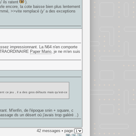
' ils ratent
).
arle encore, la cote baisse bien plus lentement
nsommé, >>vite remplacé (y' a des exceptions
 assez impressionnant. La N64 n'en comporte
l'EXTRAORDINAIRE
Paper Mario
, je ne m'en suis
ent ce jeu , il a des gros défauts mais qu'est-ce
rrant. M'enfin, de l'époque snin + square, c
ssage ds un désert où j'avais trop galéré ..)
42 messages • page