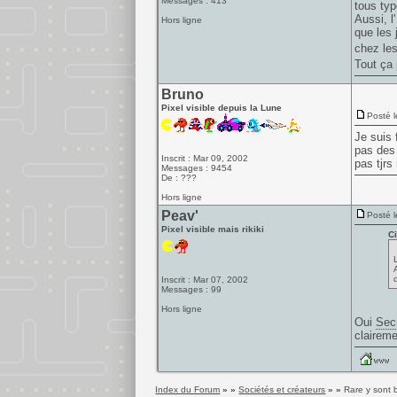
Messages : 413
tous typ
Aussi, l
Hors ligne
que les 
chez les
Tout ça 
Bruno
Pixel visible depuis la Lune
Posté l
Je suis 
pas des
Inscrit : Mar 09, 2002
pas tjrs
Messages : 9454
De : ???
Hors ligne
Peav'
Posté l
Pixel visible mais rikiki
Ci
q
Inscrit : Mar 07, 2002
Messages : 99
Hors ligne
Oui
Sec
claireme
Index du Forum
» »
Sociétés et créateurs
» »
Rare y sont 