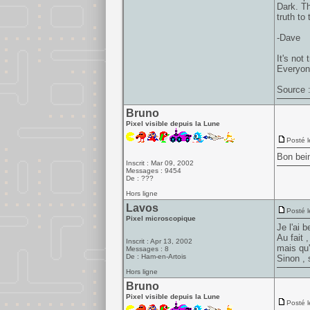
Dark. Th
truth to
-Dave
It's not
Everyone
Source 
Bruno
Pixel visible depuis la Lune
Posté l
Bon bein
Inscrit : Mar 09, 2002
Messages : 9454
De : ???
Hors ligne
Lavos
Posté l
Pixel microscopique
Je l'ai 
Au fait 
Inscrit : Apr 13, 2002
mais qu'
Messages : 8
De : Ham-en-Artois
Sinon , 
Hors ligne
Bruno
Pixel visible depuis la Lune
Posté l