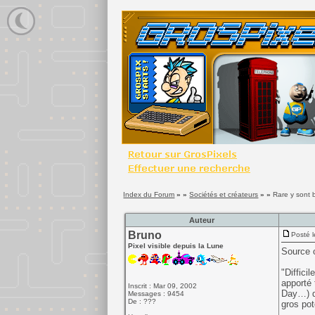
Index du Forum
» »
Sociétés et créateurs
» »
Rare y sont 
Auteur
Bruno
Posté l
Pixel visible depuis la Lune
Source 
"Diffici
apporté 
Inscrit : Mar 09, 2002
Day…) qu
Messages : 9454
De : ???
gros po