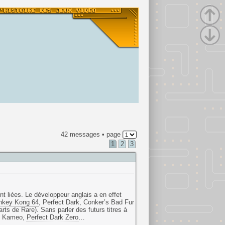
42 messages • page
1
2
3
nt liées. Le développeur anglais a en effet
nkey Kong 64
, Perfect Dark, Conker’s Bad Fur
s de Rare). Sans parler des futurs titres à
s, Kameo,
Perfect Dark Zero
…