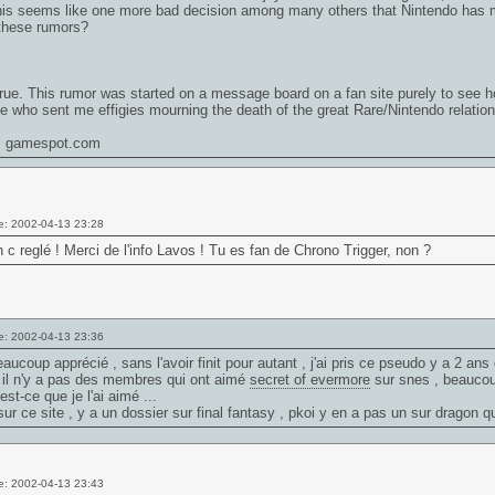
is seems like one more bad decision among many others that Nintendo has ma
 these rumors?
 true. This rumor was started on a message board on a fan site purely to see h
 who sent me effigies mourning the death of the great Rare/Nintendo relation
: gamespot.com
e: 2002-04-13 23:28
 c reglé ! Merci de l'info Lavos ! Tu es fan de
Chrono Trigger
, non ?
e: 2002-04-13 23:36
beaucoup apprécié , sans l'avoir finit pour autant , j'ai pris ce pseudo y a 2 ans
, il n'y a pas des membres qui ont aimé
secret of evermore
sur snes , beaucoup 
est-ce que je l'ai aimé ...
sur ce site , y a un dossier sur
final fantasy
, pkoi y en a pas un sur dragon q
e: 2002-04-13 23:43