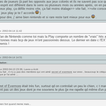
es de joueurs (à part les opposés aux jeux colorés et ils ne savent pas sce qu
' esprit est différent dans le sens où plusieurs mois ou années après, on en p
jeux play, ça défile moins vite, ça fait moins étalage>> vite fait, >>vite co
 jeux play je te l' accorde
)
pour dire, j' aime bien nintendo et si rare reste tant mieux pour eux
.
e: 2002-04-14 11:42
fan de Nintendo comme toi mais la Play comporte un nombre de "vrais" hits
 tonnes mais bcp de jeux m'ont passionnés dessus. Le dernier en date c 
 remis !
e: 2002-04-14 14:51
tation
:
Le 2002-04-13 23:36, Lavos a écrit:
Au fait , il n'y a pas des membres qui ont aimé
secret of evermore
sur snes , beaucoup le critiqu
ue je l'ai aimé ...
ret of Evermore
était très fun, surtout qd on controlait un peu le chien, c t ma
nt pas un des jeux dont je me souviens le plus (je me rapelle qd même d'un pa
bien fort quand meme mais...