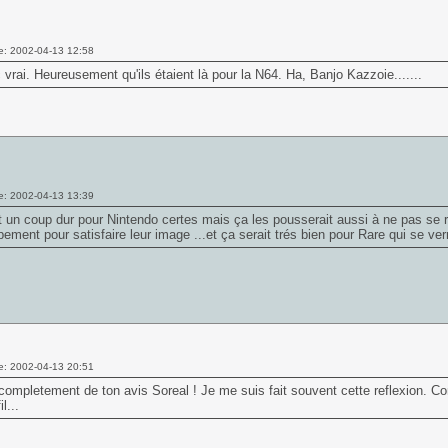
e: 2002-04-13 12:58
 vrai. Heureusement qu'ils étaient là pour la N64. Ha, Banjo Kazzoie.......
e: 2002-04-13 13:39
t un coup dur pour Nintendo certes mais ça les pousserait aussi à ne pas se r
ement pour satisfaire leur image ...et ça serait trés bien pour Rare qui se ver
e: 2002-04-13 20:51
completement de ton avis Soreal ! Je me suis fait souvent cette reflexion. Co
l...