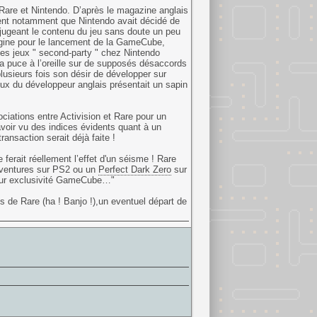
Rare et Nintendo. D’après le magazine anglais
vient notamment que Nintendo avait décidé de
jugeant le contenu du jeu sans doute un peu
rigine pour le lancement de la GameCube,
des jeux " second-party " chez Nintendo
a puce à l’oreille sur de supposés désaccords
usieurs fois son désir de développer sur
ux du développeur anglais présentait un sapin
ociations entre Activision et Rare pour un
voir vu des indices évidents quant à un
ansaction serait déjà faite !
 ferait réellement l’effet d'un séisme ! Rare
Adventures sur PS2 ou un
Perfect Dark Zero
sur
t leur exclusivité GameCube…"
s de Rare (ha ! Banjo !),un eventuel départ de