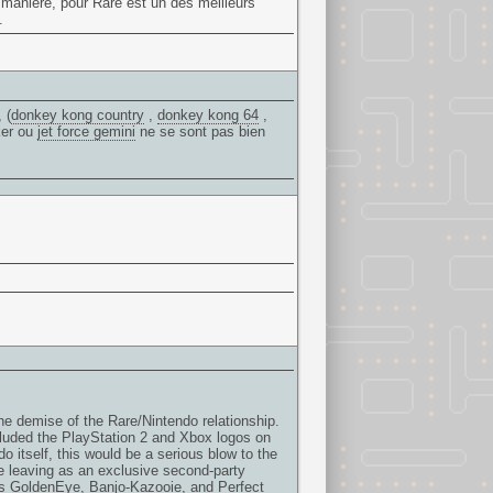
t maniere, pour Rare est un des meilleurs
.
 (
donkey kong country
,
donkey kong 64
,
ker ou
jet force gemini
ne se sont pas bien
e demise of the Rare/Nintendo relationship.
cluded the PlayStation 2 and Xbox logos on
 itself, this would be a serious blow to the
 leaving as an exclusive second-party
as GoldenEye, Banjo-Kazooie, and Perfect