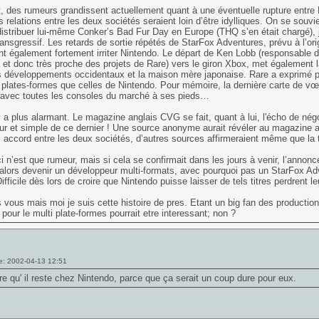
, des rumeurs grandissent actuellement quant à une éventuelle rupture entre 
 relations entre les deux sociétés seraient loin d’être idylliques. On se sou
istribuer lui-même Conker’s Bad Fur Day en Europe (THQ s’en était chargé), 
ansgressif. Les retards de sortie répétés de StarFox Adventures, prévu à l’o
nt également fortement irriter Nintendo. Le départ de Ken Lobb (responsable 
et donc très proche des projets de Rare) vers le giron Xbox, met également l
s développements occidentaux et la maison mère japonaise. Rare a exprimé pl
 plates-formes que celles de Nintendo. Pour mémoire, la dernière carte de vœ
 avec toutes les consoles du marché à ses pieds…
y a plus alarmant. Le magazine anglais CVG se fait, quant à lui, l'écho de nég
ur et simple de ce dernier ! Une source anonyme aurait révéler au magazine a
 accord entre les deux sociétés, d’autres sources affirmeraient même que la tr
i n’est que rumeur, mais si cela se confirmait dans les jours à venir, l’annonce
 alors devenir un développeur multi-formats, avec pourquoi pas un StarFox 
ifficile dès lors de croire que Nintendo puisse laisser de tels titres perdren
 vous mais moi je suis cette histoire de pres. Etant un big fan des production
t pour le multi plate-formes pourrait etre interessant; non ?
e: 2002-04-13 12:51
re qu' il reste chez Nintendo, parce que ça serait un coup dure pour eux.