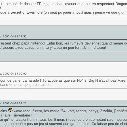
is occupé de dossier FF mais je dois t'avouer que tout en respectant Dragon Q
é.
joué à
Secret of Evermore
(on peut po jouer à tout) mais j pense vu que g un 
e: 2002-04-13 23:52
 restent chez papa nintendo! Enfin bon, les rumeurs deviennet quand même de
' accord avec Lavos, un fil tu y' a été un peu fort...Un fil d' acier!
e: 2002-04-14 00:02
çon de parler camarade ! Tu avoueras que sur N64 si Big N n'avait pas Rare, 
dans ce sens que je parlais de fil.
e: 2002-04-14 02:21
mains
wave race, f zero, les mario (64, kart, tennis, party), 2 zelda, j' espère
à faire l' inventaire?
rai qu' ils faisaient un hit tous les 6 mois ( tous les 3 en comptant rare, heu
atage on achète pas un jeu si souvent que ça non plus. Ca laisse peu de choi