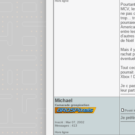
Hors ligne
Pourtant
MCV, les
ne pas d
trop… tr
pourraie
America 
entre le
d’autres
de Noël
Mais il 
rachat p
éventuel
Tout cec
pourrait
Xbox ! D
Je c pas
leur par
Michael
Camarade grospixelien
Posté l
Je préfè
Inscrit : Mar 07, 2002
Messages : 413
Hors ligne