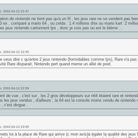
e: 2002-04-13 22:47
ation de nintendo ne tient pas qu'a un fil , les jeux rare ne se vendent pas bie
0 ex , comparé a mario 64 , ou zelda : 1.4 millions d'ex ou mario kart :2 millio
les jeux nintendo cartonnent tjrs , donc je vois pas ou est le blème ...
e: 2002-04-13 22:55
e veus dire c qu'entre 2 jeux nintendo (formidables comme tjrs), Rare n'a pas 
ivité Rare disparait, Nintendo pert quand meme un allié de poid.
e: 2002-04-13 22:59
int de vue , c'est sur , les 2 gros développeurs sur n64 étaient rare et nintend
s les jeux vendus , d'ailleurs , la 64 est la console moins vendu de nintendo m
 , c'est dingue .
e: 2002-04-13 23:05
mets toi à la place de Rare qui arrive (c mon avis)à égaler la qualité des jeux 