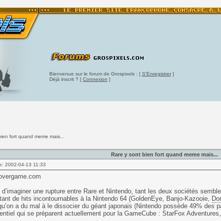
Bienvenue sur le forum de Grospixels : [
S'Enregistrer
]
Déjà inscrit ? [
Connexion
]
bien fort quand meme mais...
Rare y sont bien fort quand meme mais...
e: 2002-04-13 11:33
overgame.com
le d’imaginer une rupture entre Rare et Nintendo, tant les deux sociétés semble
tant de hits incontournables à la Nintendo 64 (GoldenEye, Banjo-Kazooie,
Do
’on a du mal à le dissocier du géant japonais (Nintendo possède 49% des part
tentiel qui se préparent actuellement pour la GameCube : StarFox Adventure