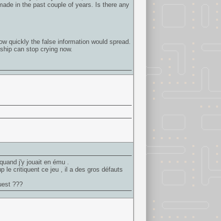
de in the past couple of years. Is there any
ow quickly the false information would spread.
ship can stop crying now.
 quand j'y jouait en ému .
le critiquent ce jeu , il a des gros défauts
uest ???