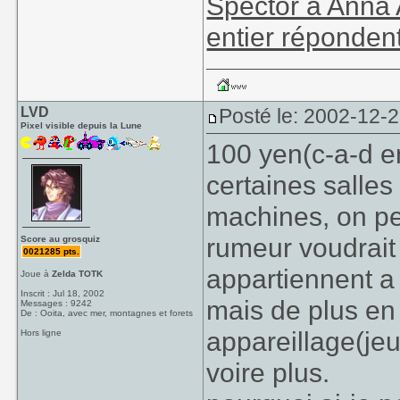
Spector à Anna 
entier réponden
LVD
Posté le: 2002-12-
Pixel visible depuis la Lune
100 yen(c-a-d en
certaines salles
machines, on pe
rumeur voudrait 
Score au grosquiz
0021285 pts.
appartiennent a
Joue à
Zelda TOTK
Inscrit : Jul 18, 2002
mais de plus en
Messages : 9242
De : Ooita, avec mer, montagnes et forets
appareillage(jeu
Hors ligne
voire plus.