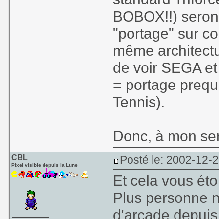
BOBOX!!) seront 
"portage" sur co
même architectur
de voir SEGA et
= portage prequ
Tennis
).
Donc, à mon sen
CBL
Posté le: 2002-12-
Pixel visible depuis la Lune
Et cela vous ét
Plus personne n
d'arcade depuis