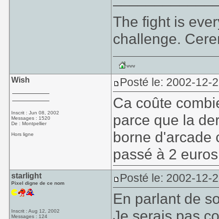
The fight is eve
challenge. Cer
Wish
Posté le: 2002-12-
Ca coûte combie
Inscrit : Jun 08, 2002
parce que la der
Messages : 1520
De : Montpellier
borne d'arcade 
Hors ligne
passé à 2 euros l
starlight
Posté le: 2002-12-
Pixel digne de ce nom
En parlant de s
Je serais pas co
Inscrit : Aug 12, 2002
Messages : 124