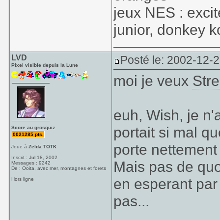
jeux NES : exci
junior, donkey k
LVD
Posté le: 2002-12-
Pixel visible depuis la Lune
moi je veux
Stre
euh, Wish, je n'
portait si mal qu
Score au grosquiz
0021285 pts.
porte nettement
Joue à
Zelda TOTK
Inscrit : Jul 18, 2002
Mais pas de quoi
Messages : 9242
De : Ooita, avec mer, montagnes et forets
en esperant par 
Hors ligne
pas...
____________