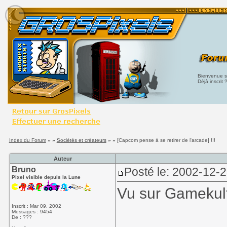
Bienvenue su
Déjà inscrit 
Index du Forum
» »
Sociétés et créateurs
» »
[Capcom pense à se retirer de l'arcade] !!!
Auteur
Bruno
Posté le: 2002-12-
Pixel visible depuis la Lune
Vu sur Gamekult
Inscrit : Mar 09, 2002
Messages : 9454
De : ???