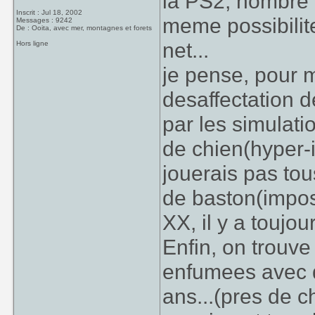
la PS2, nombre d
Inscrit : Jul 18, 2002
meme possibilit
Messages : 9242
De : Ooita, avec mer, montagnes et forets
net...
Hors ligne
je pense, pour m
desaffectation d
par les simulat
de chien(hyper-i
jouerais pas tous
de baston(impos
XX, il y a toujou
Enfin, on trouv
enfumees avec d
ans...(pres de c