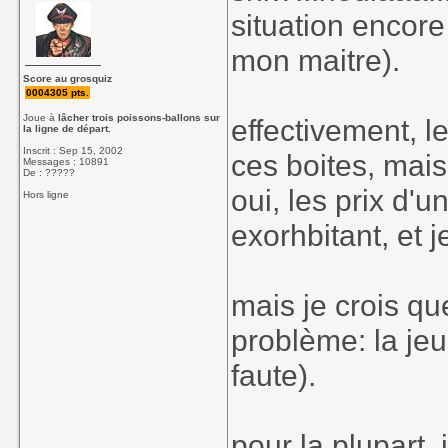
situation encor
mon maitre).
Score au grosquiz
0004305 pts.
Joue à
lâcher trois poissons-ballons sur
effectivement, l
la ligne de départ.
Inscrit : Sep 15, 2002
ces boites, mai
Messages : 10891
De : ?????
oui, les prix d'
Hors ligne
exorhbitant, et 
mais je crois que
problème: la jeun
faute).
pour la plupart, 