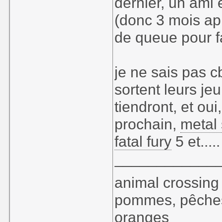
dernier, un ami 
(donc 3 mois aprè
de queue pour fa
je ne sais pas c
sortent leurs jeu
tiendront, et ou
prochain,
metal 
fatal fury
5 et.....
____________
animal crossi
pommes, pêches,
oranges