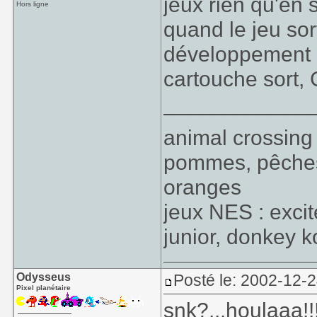
jeux rien qu'en 
Hors ligne
quand le jeu sor
développement e
cartouche sort, C
____________
animal crossi
pommes, pêches,
oranges
jeux NES : exci
junior, donkey k
Odysseus
Posté le: 2002-12-
Pixel planétaire
snk?...houlaaa!!