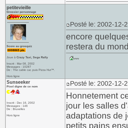
petitevieille
Grossier personnage
Posté le: 2002-12-
encore quelques
restera du mond
Score au grosquiz
0008865 pts.
Joue à
Crazy Taxi, Sega Rally
Inscrit : Mar 08, 2002
Messages : 10287
De : The cable car, puis Pizza Hut™.
Hors ligne
Sunseeker
Posté le: 2002-12-
Pixel digne de ce nom
Honnetement ce
jour les salles 
Inscrit : Dec 16, 2002
Messages : 146
De : Bruxelles
adaptations de 
Hors ligne
petits pains ensu