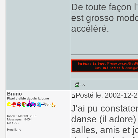
De toute façon l
est grosso modo
accéléré.
____________
Bruno
Posté le: 2002-12-
Pixel visible depuis la Lune
J'ai pu constate
danse (il adore)
Inscrit : Mar 09, 2002
Messages : 9454
De : ???
salles, amis et 
Hors ligne