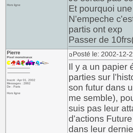
Hors ligne
Et pourquoi une 
N'empeche c'est 
partis ont exp
Passer de 10frs(
Pierre
Posté le: 2002-12-
Pixel monstrueux
Il y a un papier
parties sur l'hi
Inscrit : Apr 01, 2002
Messages : 2862
son futur dans 
De : Paris
Hors ligne
me semble), pou
suis pas leur att
d'actions Futur
dans leur derni