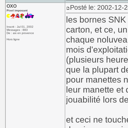
OXO
Posté le: 2002-12-
Pixel imposant
les bornes SNK 
carton, et ce, u
Inscrit : Jul 01, 2002
Messages : 883
De : aix en provence
chaque noluveau 
Hors ligne
mois d'exploitat
(plusieurs heure
que la plupart 
pour manettes n
leur manette et
jouabilité lors 
et ceci ne touc