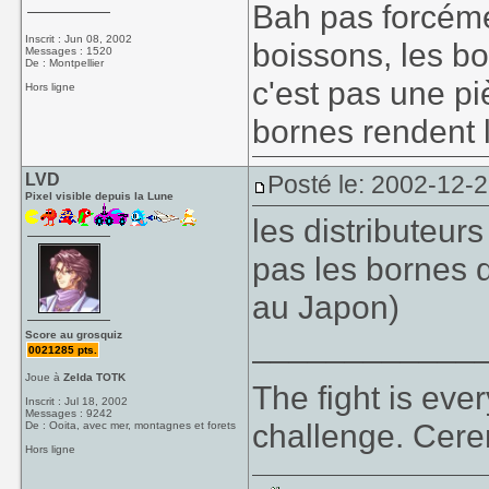
Bah pas forcéme
Inscrit : Jun 08, 2002
boissons, les b
Messages : 1520
De : Montpellier
c'est pas une pi
Hors ligne
bornes rendent 
LVD
Posté le: 2002-12-
Pixel visible depuis la Lune
les distributeur
pas les bornes d
au Japon)
____________
Score au grosquiz
0021285 pts.
Joue à
Zelda TOTK
The fight is eve
Inscrit : Jul 18, 2002
Messages : 9242
challenge. Cer
De : Ooita, avec mer, montagnes et forets
Hors ligne