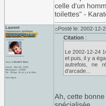
celle d'un homm
toilettes" - Kara
Laurent
Posté le: 2002-12-
Commissaire apolitique
Citation
:
Le 2002-12-24 10
et puis, il y a ég
Joue à
Death's Door
autrefois, ne 
Inscrit : Mar 06, 2002
d'arcade...
Messages : 22908
De : Borgo, là où y a la fibre.
Hors ligne
Ah, cette bonne 
spécialisée...