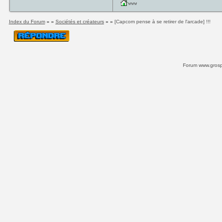
Index du Forum
» »
Sociétés et créateurs
» »
[Capcom pense à se retirer de l'arcade] !!!
Forum www.grospi