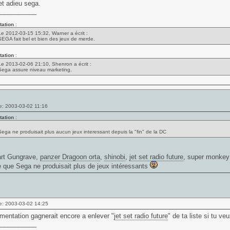
t adieu sega.
___________
tation
:
Le 2012-03-15 15:32, Warner a écrit :
SEGA fait bel et bien des jeux de merde.
tation
:
Le 2013-02-06 21:10, Shenron a écrit :
Sega assure niveau marketing.
e: 2003-03-02 11:16
tation
:
Sega ne produisait plus aucun jeux interessant depuis la "fin" de la DC
art Gungrave,
panzer Dragoon orta
,
shinobi
,
jet set radio future
, super monkey b
e que Sega ne produisait plus de jeux intéressants
e: 2003-03-02 14:25
mentation gagnerait encore a enlever "
jet set radio future
" de ta liste si tu ve
___________