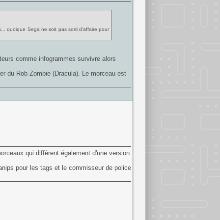
. quoique Sega ne soit pas sorti d'affaire pour
iteurs comme infogrammes survivre alors
uter du Rob Zombie (Dracula). Le morceau est
morceaux qui diffèrent également d'une version
anips pour les tags et le commisseur de police