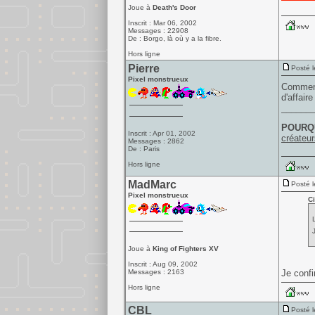
Joue à
Death's Door
Inscrit : Mar 06, 2002
Messages : 22908
De : Borgo, là où y a la fibre.
Hors ligne
Pierre
Posté l
Pixel monstrueux
Comment
d'affair
______
POURQU
Inscrit : Apr 01, 2002
créateur
Messages : 2862
De : Paris
Hors ligne
MadMarc
Posté l
Pixel monstrueux
Ci
Joue à
King of Fighters XV
Inscrit : Aug 09, 2002
Messages : 2163
Je confi
Hors ligne
CBL
Posté l