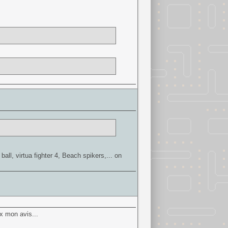
all, virtua fighter 4, Beach spikers,... on
ux mon avis...