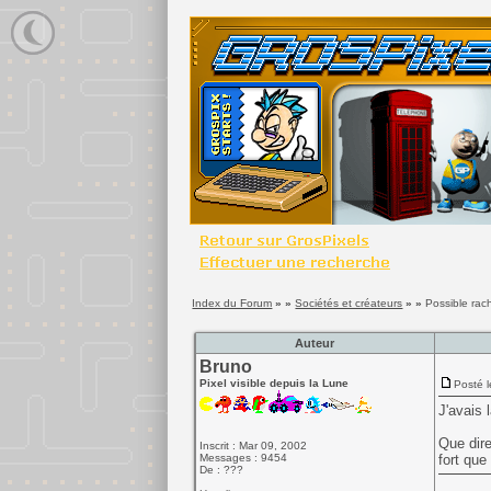
Index du Forum
» »
Sociétés et créateurs
» »
Possible rac
Auteur
Bruno
Pixel visible depuis la Lune
Posté l
J'avais 
Que dire
Inscrit : Mar 09, 2002
Messages : 9454
fort que 
De : ???