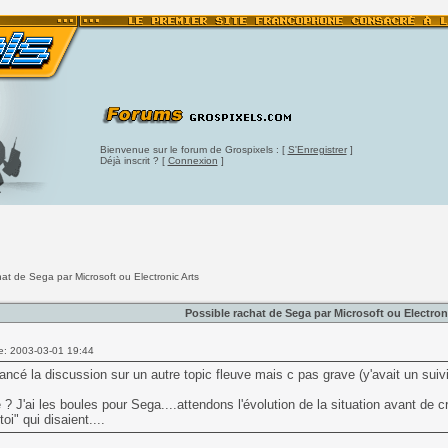
Bienvenue sur le forum de Grospixels : [
S'Enregistrer
]
Déjà inscrit ? [
Connexion
]
hat de Sega par Microsoft ou Electronic Arts
Possible rachat de Sega par Microsoft ou Electron
e: 2003-03-01 19:44
lancé la discussion sur un autre topic fleuve mais c pas grave (y'avait un suiv
 ? J'ai les boules pour Sega....attendons l'évolution de la situation avant de cr
toi" qui disaient....