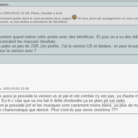
tation
:
Le 2003-03-02 21:09, Pierre_Gaultier a écrit:
Comment parler dans le vent pendant deux pages
Un bon prout de soulagement en tous cas..
autant, vu ses dettes et prévisions de bénéfices.
 sortent quand même cette année avec des bénéfices. Et puis on a vu des éd
ccumulent les mauvais résultats.
 palre un peu de JSR, j'en profite. J'ai la version US et dedans, on peut éco
sur la version euro ?
e: 2003-03-03 15:36
 aussi je possède la version us et pal et rob zombie n'y est pas, ya d'autre 
e. En tt c clair que sa ma fait tt drôle d'entendre ça en plein
jet set radio
.
re je possède jsrf et les musiques sonr carrement moins biens, ya plus de m
i charismatique que derrick. Pkoi n'ont-ils pas remis onishima ???