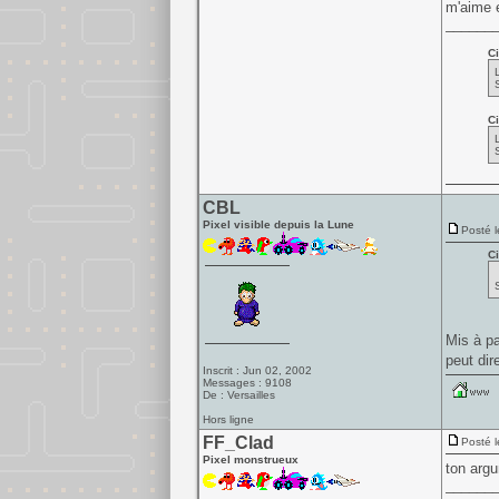
m'aime e
______
Ci
Ci
CBL
Pixel visible depuis la Lune
Posté l
Ci
Mis à p
peut dir
Inscrit : Jun 02, 2002
Messages : 9108
De : Versailles
Hors ligne
FF_Clad
Posté l
Pixel monstrueux
ton argu
______