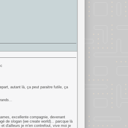
ic
art, autant là, ça peut paraitre futile, ça
rands...
 games, excellente compagnie, devenant
é de slogan (we create world)... parcque là
 d'ailleurs je m'en contrefout, vive moi je