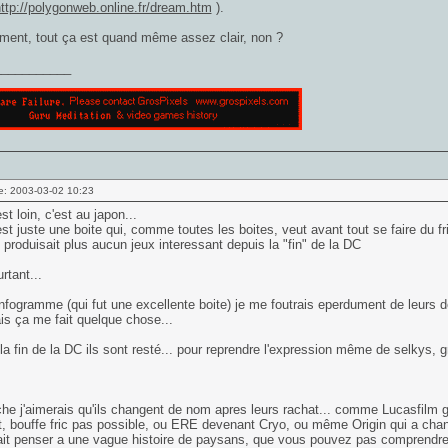
ttp://polygonweb.online.fr/dream.htm
).
ment, tout ça est quand même assez clair, non ?
___________
e: 2003-03-02 10:23
st loin, c'est au japon...
st juste une boite qui, comme toutes les boites, veut avant tout se faire du fr
produisait plus aucun jeux interessant depuis la "fin" de la DC
urtant...
nfogramme (qui fut une excellente boite) je me foutrais eperdument de leurs dep
ais ça me fait quelque chose...
la fin de la DC ils sont resté... pour reprendre l'expression même de selkys, g
he j'aimerais qu'ils changent de nom apres leurs rachat... comme Lucasfilm
, bouffe fric pas possible, ou ERE devenant Cryo, ou même Origin qui a chang
it penser a une vague histoire de paysans, que vous pouvez pas comprendre et