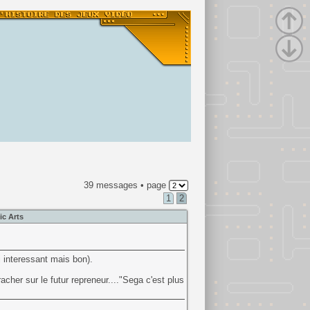
39 messages • page
1
2
ic Arts
i interessant mais bon).
acher sur le futur repreneur...."Sega c'est plus