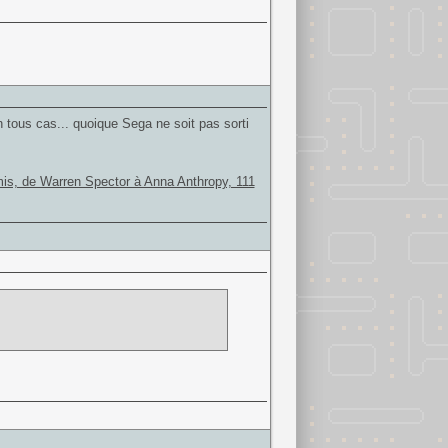
tous cas... quoique Sega ne soit pas sorti
is, de Warren Spector à Anna Anthropy, 111