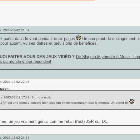
e: 2003-03-02 21:09
 parler dans le vent pendant deux pages
Un bon prout de soulagement en 
e pour autant, vu ses dettes et prévisions de bénéfices.
___________
OI FAITES-VOUS DES JEUX VIDÉO ?
De Shigeru Miyamoto à Muriel Tram
s du monde entier répondent
e: 2003-03-02 22:06
tation
:
Le 2003-03-02 17:49, Bruno a écrit:
JSRF est une bombe, encore bien plus fun et impressionnant que le premier. Un grand hit
rme, un jeu vraiment génial comme l'était (l'est) JSR sur DC.
e: 2003-03-02 23:33