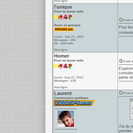
Hors ligne
l'unique
Pixel de bonne taille
Posté l
Score au grosquiz
Pour les
0001462 pts.
contente
Inscrit : Sep 25, 2002
Messages : 462
De : Grenoble
Hors ligne
Homer
Pixel de bonne taille
Posté l
Espérons
consoles
partie di
Inscrit : Aug 22, 2002
Messages : 438
Hors ligne
Laurent
Posté l
Commissaire apolitique
Ci
J'ai du 
prendre 