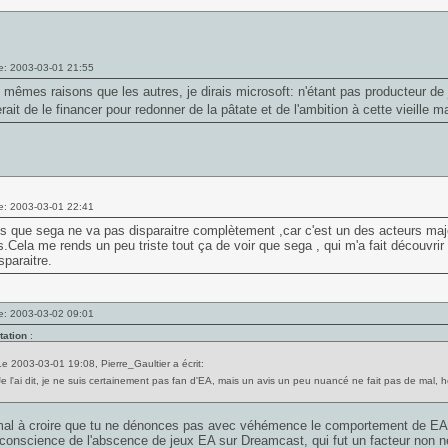
e: 2003-03-01 21:55
 mêmes raisons que les autres, je dirais microsoft: n'étant pas producteur de 
rait de le financer pour redonner de la pâtate et de l'ambition à cette vieille 
e: 2003-03-01 22:41
 que sega ne va pas disparaitre complètement ,car c'est un des acteurs maje
.Cela me rends un peu triste tout ça de voir que sega , qui m'a fait découvri
sparaitre.
e: 2003-03-02 09:01
tation
:
Le 2003-03-01 19:08, Pierre_Gaultier a écrit:
Je l'ai dit, je ne suis certainement pas fan d'EA, mais un avis un peu nuancé ne fait pas de mal, 
mal à croire que tu ne dénonces pas avec véhémence le comportement de EA alo
conscience de l'abscence de jeux EA sur Dreamcast, qui fut un facteur non n