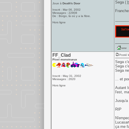
Sega (
h
Joue à
Death's Door
Inscrit : Mar 06, 2002
Franche
Messages : 22908
De : Borgo, là où y a la fibre.
______
Hors ligne
FF_Clad
Posté l
Pixel monstrueux
Sega c'e
Sega c'e
Sega ne 
Inscrit : May 31, 2002
... et po
Messages : 2620
Hors ligne
Autant I
l'est, m
Jusqu'a 
RIP
N'empec
Lucasart
ça me fa