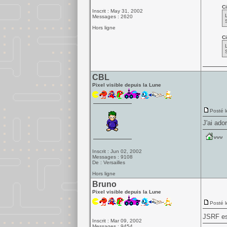
Ci
Inscrit : May 31, 2002
Messages : 2620
Hors ligne
Ci
CBL
Pixel visible depuis la Lune
Posté l
J'ai ado
Inscrit : Jun 02, 2002
Messages : 9108
De : Versailles
Hors ligne
Bruno
Pixel visible depuis la Lune
Posté l
JSRF est
Inscrit : Mar 09, 2002
Messages : 9454