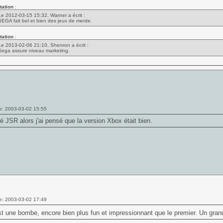
tation
:
Le 2012-03-15 15:32, Warner a écrit :
SEGA fait bel et bien des jeux de merde.
tation
:
Le 2013-02-06 21:10, Shenron a écrit :
Sega assure niveau marketing.
e: 2003-03-02 15:55
ré JSR alors j'ai pensé que la version Xbox était bien.
e: 2003-03-02 17:49
 une bombe, encore bien plus fun et impressionnant que le premier. Un gran