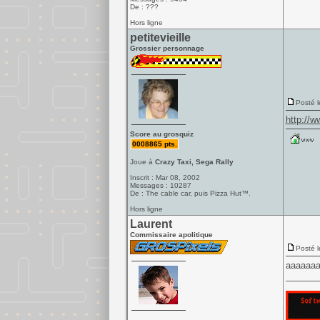
De : ???
Hors ligne
petitevieille
Grossier personnage
Posté l
http://
Score au grosquiz
0008865 pts.
Joue à
Crazy Taxi, Sega Rally
Inscrit : Mar 08, 2002
Messages : 10287
De : The cable car, puis Pizza Hut™.
Hors ligne
Laurent
Commissaire apolitique
Posté l
aaaaaaa
______