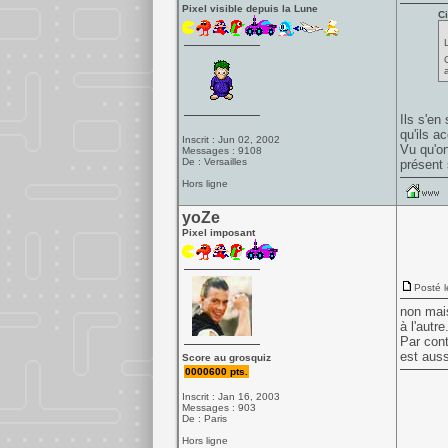
Pixel visible depuis la Lune
Ci
Ils s'en
qu'ils a
Inscrit : Jun 02, 2002
Vu qu'on
Messages : 9108
De : Versailles
présent 
Hors ligne
yoZe
Pixel imposant
Posté l
non mais
à l'autr
Par cont
est auss
Score au grosquiz
0000600 pts.
Inscrit : Jan 16, 2003
Messages : 903
De : Paris
Hors ligne