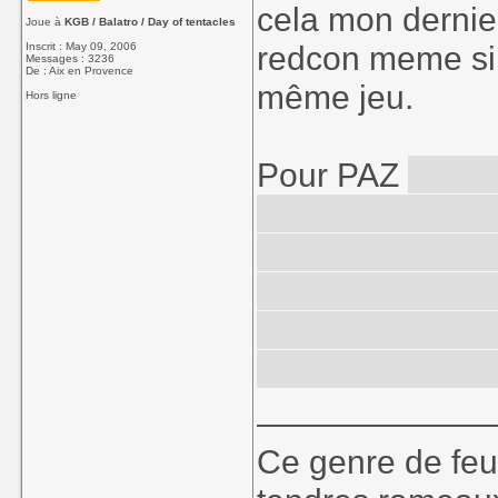
cela mon dernier
Joue à
KGB / Balatro / Day of tentacles
redcon meme si t
Inscrit : May 09, 2006
Messages : 3236
De : Aix en Provence
même jeu.
Hors ligne
Pour PAZ
le fai
retcon qui fut n
MGS 5 et de prof
disparaitre de f
plus le gore av
suis pas fan non
____________
Ce genre de feu, 