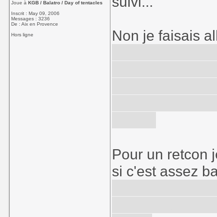
suivi...
Joue à
KGB / Balatro / Day of tentacles
Inscrit : May 09, 2006
Messages : 3236
De : Aix en Provence
Non je faisais a
Hors ligne
big boss et qui e
matal gear (MSX
qui explique qu
dans metal gear 
du vrai
Pour un retcon j
si c'est assez b
dans le 1 qui e
par big boss, qui