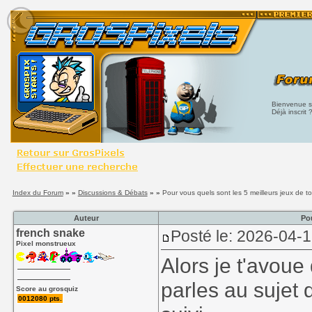
Bienvenue su
Déjà inscrit 
Index du Forum
» »
Discussions & Débats
» »
Pour vous quels sont les 5 meilleurs jeux de t
Auteur
Po
french snake
Posté le: 2026-04-
Pixel monstrueux
Alors je t'avoue
parles au sujet 
Score au grosquiz
0012080 pts.