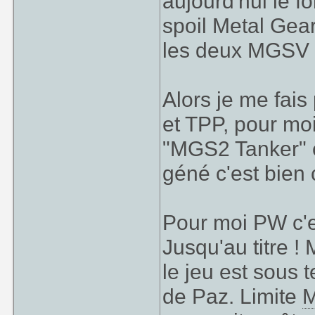
aujourd'hui le f
spoil Metal Ge
les deux MGSV 
Alors je me fais
et TPP, pour mo
"MGS2 Tanker" e
géné c'est bien
Pour moi PW c'es
Jusqu'au titre !
le jeu est sous 
de Paz. Limite
M