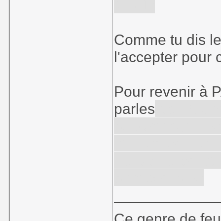
MG 1)
Comme tu dis le 
l'accepter pour c
Pour revenir à P
parles
car Peace
personnage jusq
et phantom pain 
hallucination et
bien compris)
____________
Ce genre de feu, 