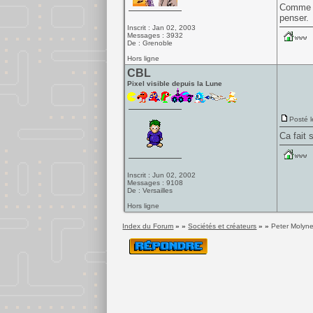
Comme qu
penser.
Inscrit : Jan 02, 2003
Messages : 3932
De : Grenoble
Hors ligne
CBL
Pixel visible depuis la Lune
Posté l
Ca fait 
Inscrit : Jun 02, 2002
Messages : 9108
De : Versailles
Hors ligne
Index du Forum
» »
Sociétés et créateurs
» »
Peter Molyn