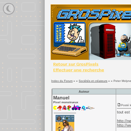
Index du Forum
» »
Sociétés et créateurs
» »
Peter Molyn
Auteur
Manuel
Pixel monstrueux
Posté l
tout est 
http://n
http://