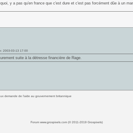
oi, y a pas qu'en france que c'est dure et c'est pas forcément dûe à un man
e: 2003-03-13 17:00
surement suite à la détresse financière de Rage.
eux demande de l'aide au gouvernement britannique
Forum www.grospixels.com (© 2011-2019 Grospixels)