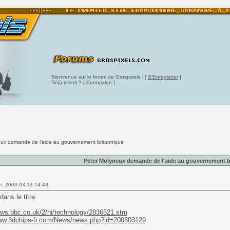
Bienvenue sur le forum de Grospixels : [
S'Enregistrer
]
Déjà inscrit ? [
Connexion
]
eux demande de l'aide au gouvernement britannique
Peter Molyneux demande de l'aide au gouvernement b
e: 2003-03-13 14:43
dans le titre
ews.bbc.co.uk/2/hi/technology/2836521.stm
www.3dchips-fr.com/News/news.php?id=200303129