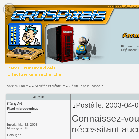
Bienvenue su
Déjà inscrit 
Index du Forum
» »
Sociétés et créateurs
» »
éditeur de jeu video ?
Auteur
Cay76
Posté le: 2003-04-
Pixel microscopique
Connaissez-vous
Inscrit : Mar 22, 2003
nécessitant auc
Messages : 16
Hors ligne