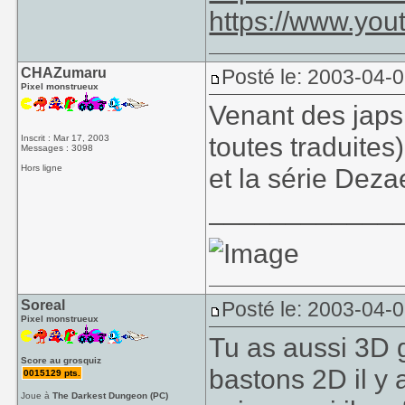
https://www.yo
CHAZumaru
Posté le: 2003-04-
Pixel monstrueux
Venant des japs
toutes traduite
Inscrit : Mar 17, 2003
Messages : 3098
Hors ligne
et la série Deza
____________
Soreal
Posté le: 2003-04-
Pixel monstrueux
Tu as aussi 3D 
Score au grosquiz
bastons 2D il y
0015129 pts.
Joue à
The Darkest Dungeon (PC)