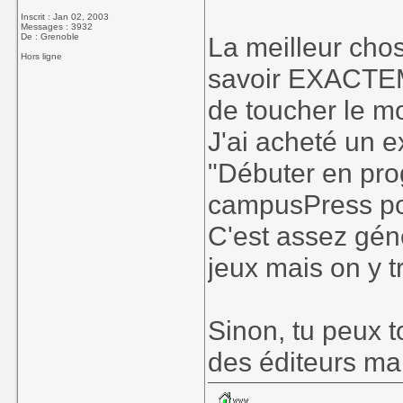
Inscrit : Jan 02, 2003
Messages : 3932
De : Grenoble
La meilleur chos
Hors ligne
savoir EXACTEM
de toucher le 
J'ai acheté un 
"Débuter en pr
campusPress po
C'est assez géné
jeux mais on y 
Sinon, tu peux t
des éditeurs mais