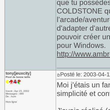
que tu possèdes
COLDSTONE qui 
l'arcade/aventure
d'adapter d'autr
pouvoir créer u
pour Windows.
http://www.amb
tony[jeuxcity]
Posté le: 2003-04-1
Pixel de bonne taille
Moi j'étais un 
simplicité et conv
Inscrit : Apr 15, 2002
Messages : 480
De : hum
Hors ligne