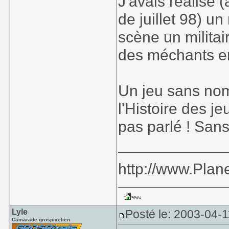
J'avais réalisé
de juillet 98) u
scène un milita
des méchants en
Un jeu sans no
l'Histoire des je
pas parlé ! San
____________
http://www.Plane
Lyle
Posté le: 2003-04-1
Camarade grospixelien