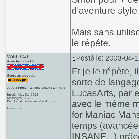
d'aventure style 
Mais sans utili
le répéte.
Wild_Cat
Posté le: 2003-04-1
Anarchy in the UK
Et je le répète,
Score au grosquiz
sorte de langage
0031906 pts.
Joue à
Kiesel A2, MusicMan Sterling 5
LucasArts, par 
Inscrit : May 01, 2002
Messages : 11282
avec le même mo
De : Laval, de l'autre côté du pont
Hors ligne
for
Maniac Man
temps (avancées
INSANE...) grâc