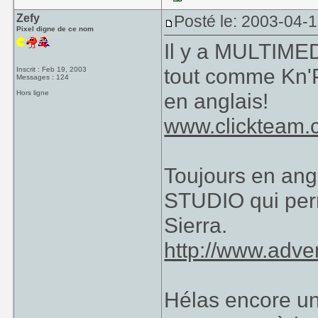
Zefy
Posté le: 2003-04-
Pixel digne de ce nom
Il y a MULTIMED
tout comme Kn'P 
Inscrit : Feb 19, 2003
Messages : 124
Hors ligne
en anglais!
www.clickteam
Toujours en an
STUDIO qui perm
Sierra.
http://www.adve
Hélas encore une