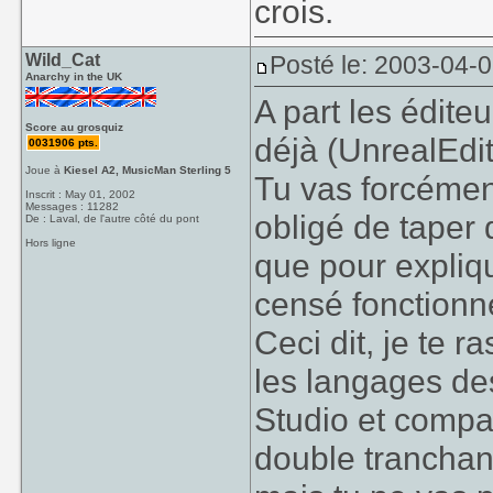
crois.
Wild_Cat
Posté le: 2003-04-
Anarchy in the UK
A part les édite
Score au grosquiz
déjà (UnrealEdit,
0031906 pts.
Joue à
Kiesel A2, MusicMan Sterling 5
Tu vas forcémen
Inscrit : May 01, 2002
Messages : 11282
obligé de taper 
De : Laval, de l'autre côté du pont
Hors ligne
que pour expliq
censé fonctionn
Ceci dit, je te r
les langages de
Studio et compag
double tranchant