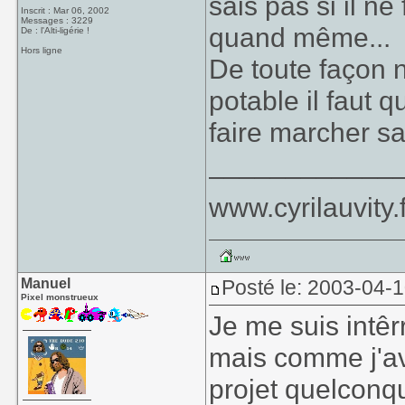
sais pas si il ne
Inscrit : Mar 06, 2002
Messages : 3229
quand même...
De : l'Alti-ligérie !
Hors ligne
De toute façon n
potable il faut
faire marcher sa
____________
www.cyrilauvity.f
Manuel
Posté le: 2003-04-1
Pixel monstrueux
Je me suis intêr
mais comme j'av
projet quelconqu