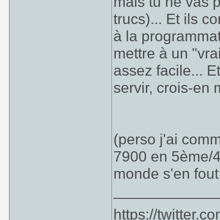
mais tu ne vas 
trucs)... Et ils 
à la programmat
mettre à un "vr
assez facile... 
servir, crois-en
(perso j'ai co
7900 en 5ème/4è
monde s'en fout
____________
https://twitter