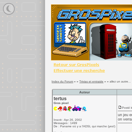
Index du Forum
» »
Trivias et entraide
» »
allez un autre...
Auteur
tertus
Gros pixel
Posté l
un jeu e
on verra
Inscrit : Apr 26, 2002
Messages : 1499
De : Paname où y a l'ADSL qui marche (yes!)