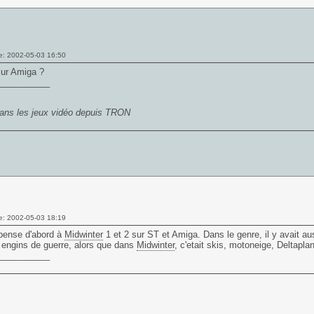
e: 2002-05-03 16:50
ur Amiga ?
___________
ans les jeux vidéo depuis TRON
e: 2002-05-03 18:19
 pense d'abord à
Midwinter
1 et 2 sur ST et Amiga. Dans le genre, il y avait a
 engins de guerre, alors que dans
Midwinter
, c'etait skis, motoneige, Deltapla
___________