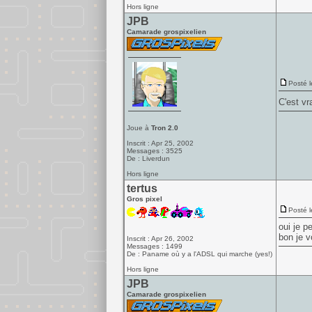
Hors ligne
JPB
Camarade grospixelien
Posté l
C'est vr
Joue à
Tron 2.0
Inscrit : Apr 25, 2002
Messages : 3525
De : Liverdun
Hors ligne
tertus
Gros pixel
Posté l
oui je p
bon je v
Inscrit : Apr 26, 2002
Messages : 1499
De : Paname où y a l'ADSL qui marche (yes!)
Hors ligne
JPB
Camarade grospixelien