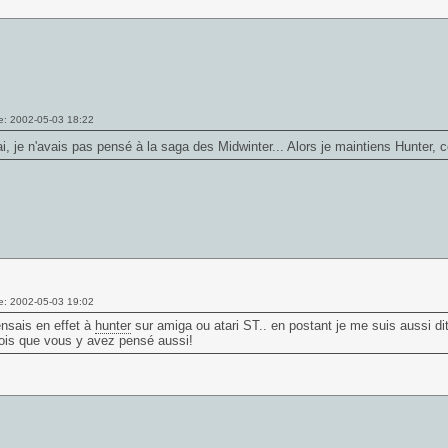
e: 2002-05-03 18:22
ai, je n'avais pas pensé à la saga des
Midwinter
... Alors je maintiens
Hunter
, 
e: 2002-05-03 19:02
ensais en effet à
hunter
sur amiga ou atari ST.. en postant je me suis aussi dit
ois que vous y avez pensé aussi!