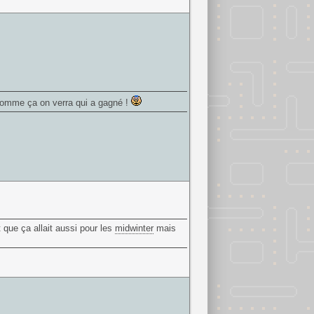
comme ça on verra qui a gagné !
 que ça allait aussi pour les
midwinter
mais