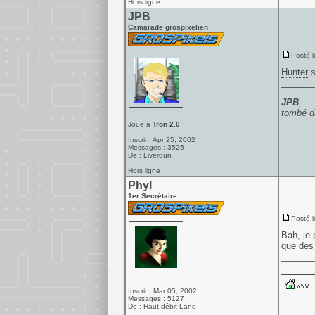
Hors ligne
JPB
Camarade grospixelien
Posté l
Hunter
s
______
JPB
,
tombé d
Joue à
Tron 2.0
Inscrit : Apr 25, 2002
Messages : 3525
De : Liverdun
Hors ligne
Phyl
1er Secrétaire
Posté l
Bah, je
que des
______
Inscrit : Mar 05, 2002
Messages : 5127
De : Haut-débit Land