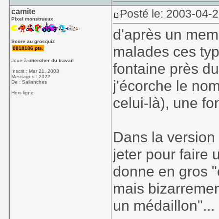
camite
Posté le: 2003-04-
Pixel monstrueux
d'après un mem
Score au grosquiz
malades ces ty
0018186 pts.
Joue à
chercher du travail
fontaine près d
Inscrit : Mar 21, 2003
Messages : 2022
j'écorche le nom
De : Sallanches
Hors ligne
celui-là), une f
Dans la version 
jeter pour faire 
donne en gros "c
mais bizarrement
un médaillon"...