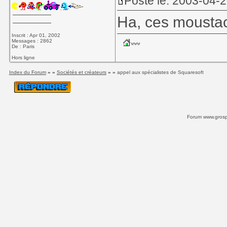
Posté le: 2003-04-
Ha, ces moustac
Inscrit : Apr 01, 2002
Messages : 2862
De : Paris
Hors ligne
Index du Forum
» »
Sociétés et créateurs
» »
appel aux spécialistes de Squaresoft
Forum www.grospi