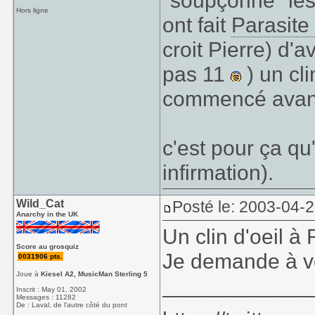
"soupçonne" le
Hors ligne
ont fait
Parasite
croit Pierre) d'
pas 11
) un cli
commencé avant 
c'est pour ça qu
infirmation).
Wild_Cat
Posté le: 2003-04-
Anarchy in the UK
Un clin d'oeil à
Score au grosquiz
Je demande à vo
0031906 pts.
Joue à
Kiesel A2, MusicMan Sterling 5
____________
Inscrit : May 01, 2002
Messages : 11282
De : Laval, de l'autre côté du pont