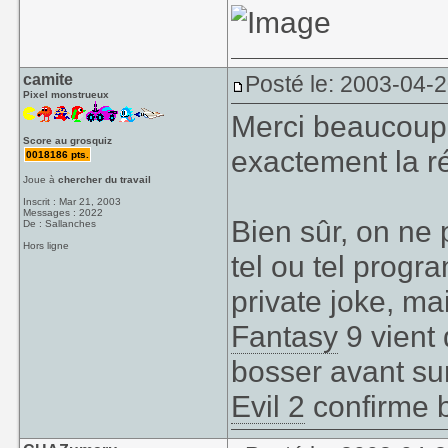
camite
Posté le: 2003-04-
Pixel monstrueux
Merci beaucoup
Score au grosquiz
exactement la r
0018186 pts.
Joue à
chercher du travail
Inscrit : Mar 21, 2003
Messages : 2022
Bien sûr, on ne 
De : Sallanches
Hors ligne
tel ou tel progr
private joke, mai
Fantasy
9 vient 
bosser avant s
Evil 2
confirme b