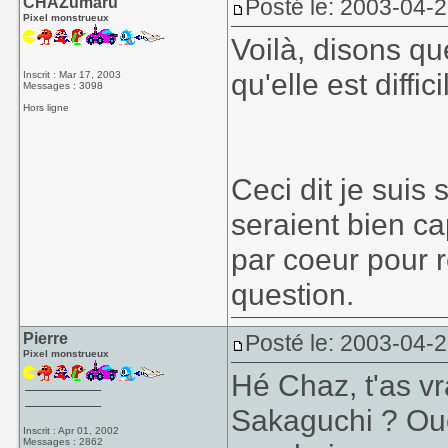
CHAZumaru
Posté le: 2003-04-
Pixel monstrueux
Voilà, disons qu
qu'elle est diffic
Inscrit : Mar 17, 2003
Messages : 3098
Hors ligne
Ceci dit je suis
seraient bien ca
par coeur pour 
question.
Pierre
Posté le: 2003-04-
Pixel monstrueux
Hé Chaz, t'as vr
Sakaguchi ? Ou
Inscrit : Apr 01, 2002
Messages : 2862