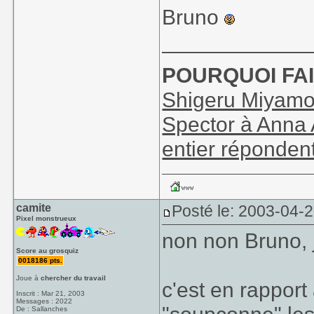
Bruno
____________
POURQUOI FAI
Shigeru Miyamot
Spector à Anna 
entier réponden
camite
Posté le: 2003-04-
Pixel monstrueux
non non Bruno, 
Score au grosquiz
0018186 pts.
Joue à
chercher du travail
c'est en rappor
Inscrit : Mar 21, 2003
Messages : 2022
De : Sallanches