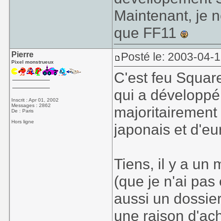
Maintenant, je 
que FF11
Pierre
Posté le: 2003-04-
Pixel monstrueux
C'est feu Squar
qui a développé 
Inscrit : Apr 01, 2002
Messages : 2862
majoritairement 
De : Paris
Hors ligne
japonais et d'eu
Tiens, il y a un
(que je n'ai pas 
aussi un dossier
une raison d'ach