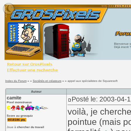
Bienvenue su
Déjà inscrit 
Index du Forum
» »
Sociétés et créateurs
» »
appel aux spécialistes de Squaresoft
Auteur
camite
Posté le: 2003-04-
Pixel monstrueux
voilà, je cherch
Score au grosquiz
pointue (mais p
0018186 pts.
Joue à
chercher du travail