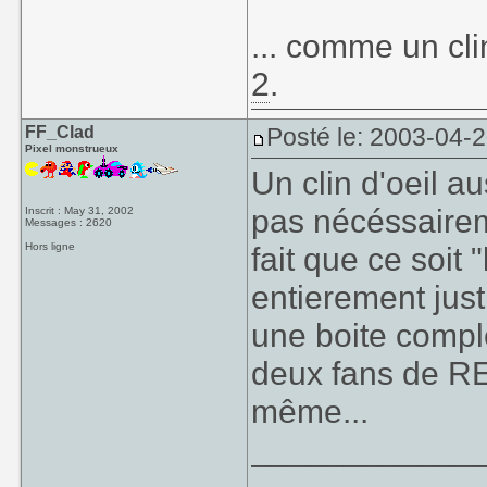
... comme un cl
2
.
FF_Clad
Posté le: 2003-04-
Pixel monstrueux
Un clin d'oeil a
pas nécéssairem
Inscrit : May 31, 2002
Messages : 2620
Hors ligne
fait que ce soit 
entierement justi
une boite compl
deux fans de RE 
même...
____________