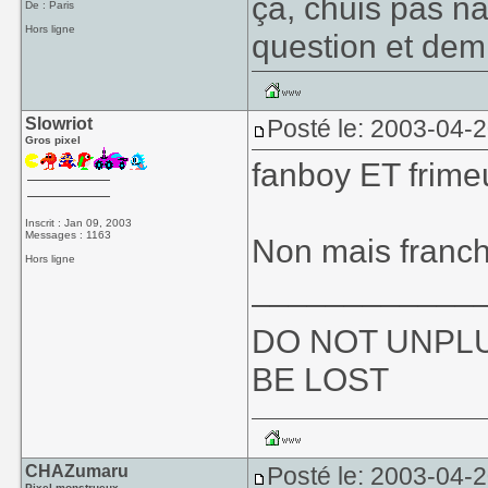
ça, chuis pas na
De : Paris
Hors ligne
question et dem
Slowriot
Posté le: 2003-04-
Gros pixel
fanboy ET frimeu
Inscrit : Jan 09, 2003
Messages : 1163
Non mais franch
Hors ligne
____________
DO NOT UNPLU
BE LOST
CHAZumaru
Posté le: 2003-04-2
Pixel monstrueux