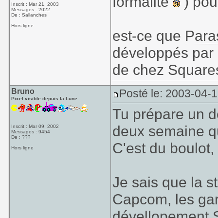
formalité
) pou
Inscrit : Mar 21, 2003
Messages : 2022
De : Sallanches
Hors ligne
est-ce que
Para
développés par
de chez Squareso
Bruno
Posté le: 2003-04-
Pixel visible depuis la Lune
Tu prépare un do
deux semaine qu
Inscrit : Mar 09, 2002
Messages : 9454
De : ???
C'est du boulot,
Hors ligne
Je sais que la s
Capcom, les gar
dévellopement 