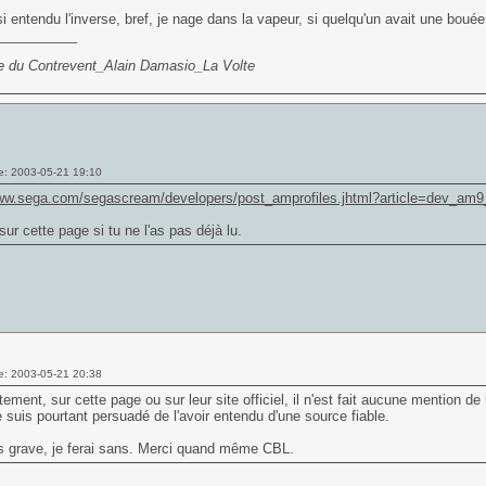
si entendu l'inverse, bref, je nage dans la vapeur, si quelqu'un avait une bouée
___________
e du Contrevent_Alain Damasio_La Volte
e: 2003-05-21 19:10
www.sega.com/segascream/developers/post_amprofiles.jhtml?article=dev_am
 sur cette page si tu ne l'as pas déjà lu.
e: 2003-05-21 20:38
tement, sur cette page ou sur leur site officiel, il n'est fait aucune mention de
suis pourtant persuadé de l'avoir entendu d'une source fiable.
s grave, je ferai sans. Merci quand même CBL.