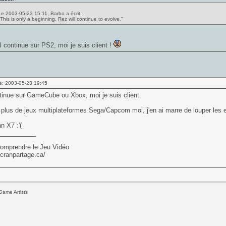
Le 2003-05-23 15:11, Barbo a écrit:
"This is only a beginning.
Rez
will continue to evolve."
il continue sur PS2, moi je suis client !
e: 2003-05-23 19:45
ntinue sur GameCube ou Xbox, moi je suis client.
plus de jeux multiplateformes Sega/Capcom moi, j'en ai marre de louper les 
 X7 :'(
___________
omprendre le Jeu Vidéo
ecranpartage.ca/
Game Artists