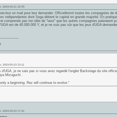
e: 2003-05-21 20:55
ie-leur un mail pour leur demander. Officiellemnt toutes les compagnies de
res indépendantes dont Sega détient le capital en grande majorité. En pratique
ne comprends pas ton idée de "taxe" que les autres compagnies paieraient po
 d'UGA est de 40.000.000 Y, et je ne suis pas sûr que les jeux d'UGA deman
___________
e: 2003-05-23 15:11
 d'UGA, je ne sais pas si vous avez regardé l'onglet Backstage du site offici
uya Mizuguchi :
 only a beginning.
Rez
will continue to evolve."
e: 2003-05-23 17:41
tation
: