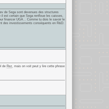
 dev de Sega sont devenues des structures
 il est certain que Sega renfloue les caisses,
ur financer UGA... Comme tu dois le savoir le
dent des investissements conséquents en R&D.
el de
Rez
, mais on voit peut y lire cette phrase