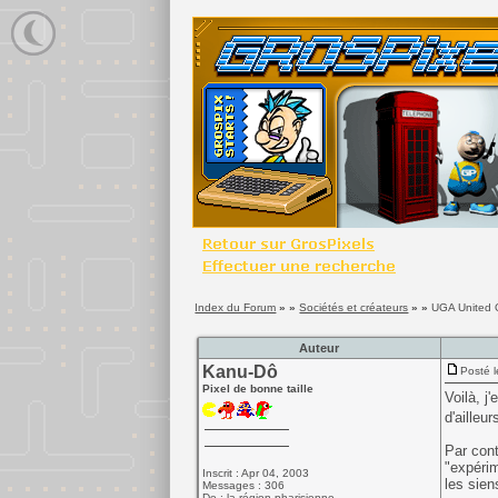
Index du Forum
» »
Sociétés et créateurs
» »
UGA United 
Auteur
Kanu-Dô
Posté l
Pixel de bonne taille
Voilà, j
d'ailleu
Par cont
"expérim
Inscrit : Apr 04, 2003
les sien
Messages : 306
De : la région pharisienne