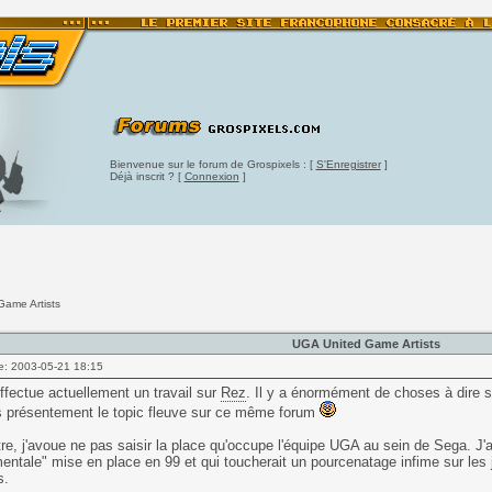
Bienvenue sur le forum de Grospixels : [
S'Enregistrer
]
Déjà inscrit ? [
Connexion
]
Game Artists
UGA United Game Artists
e: 2003-05-21 18:15
'effectue actuellement un travail sur
Rez
. Il y a énormément de choses à dire s
rs présentement le topic fleuve sur ce même forum
re, j'avoue ne pas saisir la place qu'occupe l'équipe UGA au sein de Sega. J'ai 
entale" mise en place en 99 et qui toucherait un pourcenatage infime sur les
s.