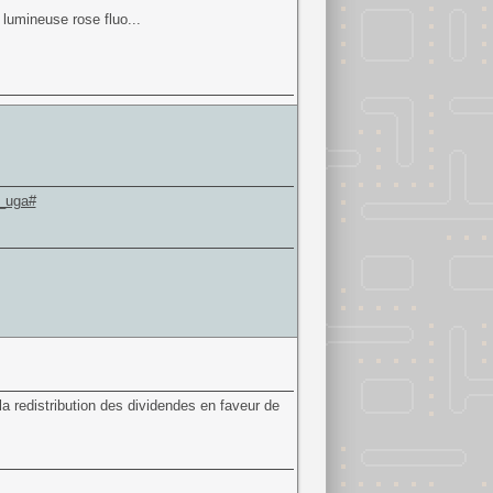
 lumineuse rose fluo...
9_uga#
 la redistribution des dividendes en faveur de