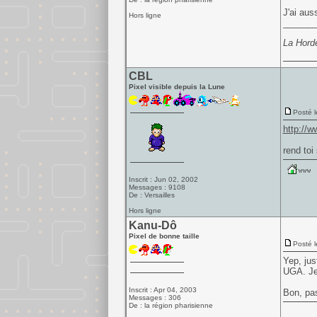
J'ai aus
Hors ligne
______
La Hord
CBL
Pixel visible depuis la Lune
Posté l
http://
rend toi
Inscrit : Jun 02, 2002
Messages : 9108
De : Versailles
Hors ligne
Kanu-Dô
Pixel de bonne taille
Posté l
Yep, jus
UGA. Je 
Inscrit : Apr 04, 2003
Bon, pa
Messages : 306
De : la région pharisienne