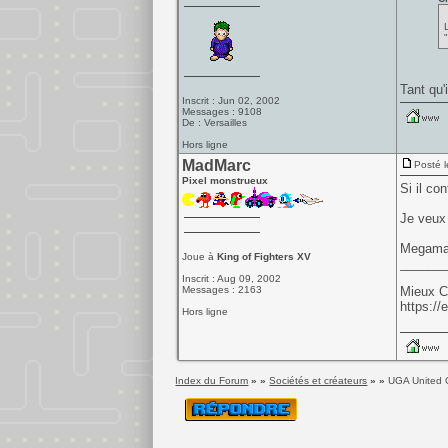
Tant qu'
Inscrit : Jun 02, 2002
Messages : 9108
De : Versailles
Hors ligne
MadMarc
Posté l
Pixel monstrueux
Si il co
Je veux 
Megaman
Joue à
King of Fighters XV
______
Inscrit : Aug 09, 2002
Messages : 2163
Mieux C
https://
Hors ligne
Index du Forum
» »
Sociétés et créateurs
» »
UGA United 