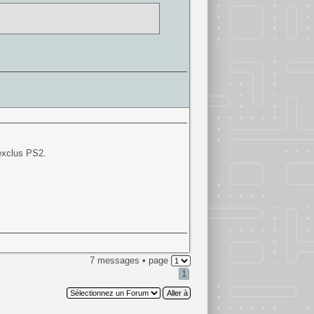
exclus PS2.
7 messages • page
1