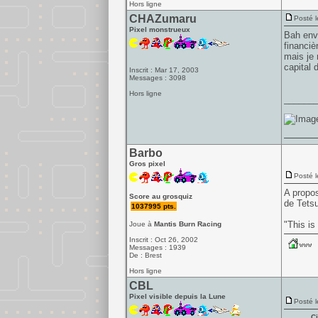
Hors ligne
CHAZumaru
Posté l
Pixel monstrueux
Bah envo
financiè
mais je 
capital
Inscrit : Mar 17, 2003
Messages : 3098
Hors ligne
______
Barbo
Gros pixel
Posté l
A propos
Score au grosquiz
de Tets
1037995 pts.
"This is
Joue à
Mantis Burn Racing
Inscrit : Oct 26, 2002
Messages : 1939
De : Brest
Hors ligne
CBL
Pixel visible depuis la Lune
Posté l
Ci