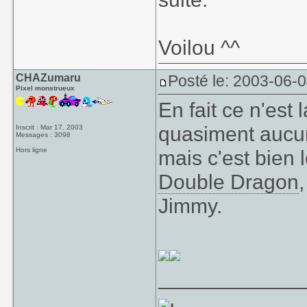
Voilou ^^
CHAZumaru
Posté le: 2003-06-
Pixel monstrueux
En fait ce n'est 
quasiment aucun
Inscrit : Mar 17, 2003
Messages : 3098
Hors ligne
mais c'est bien l
Double Dragon
Jimmy.
____________