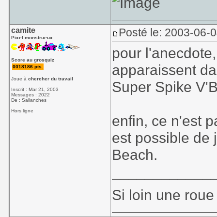
camite
Posté le: 2003-06-
Pixel monstrueux
pour l'anecdote
Score au grosquiz
apparaissent da
0018186 pts.
Joue à
chercher du travail
Super Spike V'B
Inscrit : Mar 21, 2003
Messages : 2022
De : Sallanches
Hors ligne
enfin, ce n'est 
est possible de 
Beach.
____________
Si loin une roue