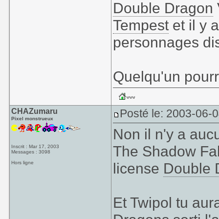
Double Dragon
Shadow Falls". Il
Tempest
et il y 
A ce propos, je
personnages dis
ces jours. Quel
Dragon
est réuss
Quelqu'un pourr
CHAZumaru
Posté le: 2003-06-
Pixel monstrueux
Non il n'y a auc
The Shadow Fall
Inscrit : Mar 17, 2003
Messages : 3098
Hors ligne
license
Double 
Et Twipol tu aur