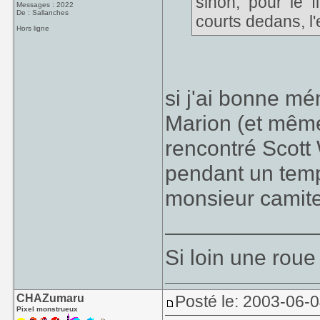
sinon, pour le 
Messages : 2022
De : Sallanches
courts dedans, l'
Hors ligne
si j'ai bonne mé
Marion (et même
rencontré Scott 
pendant un temps
monsieur camit
____________
Si loin une roue
CHAZumaru
Posté le: 2003-06-0
Pixel monstrueux