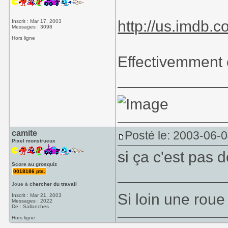
http://us.imdb.
Inscrit : Mar 17, 2003
Messages : 3098
Hors ligne
Effectivemment 
____________
camite
Posté le: 2003-06-
Pixel monstrueux
si ça c'est pas 
Score au grosquiz
____________
0018186 pts.
Joue à
chercher du travail
Si loin une roue
Inscrit : Mar 21, 2003
Messages : 2022
De : Sallanches
Hors ligne