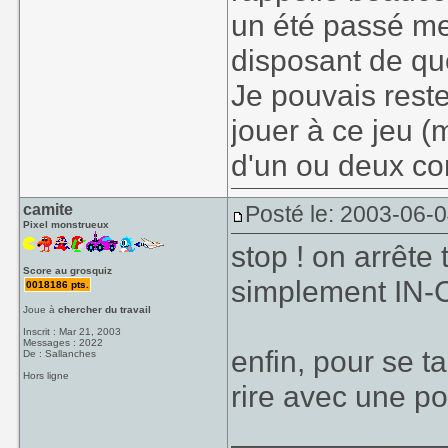
un été passé m
disposant de qu
Je pouvais rest
jouer à ce jeu (m
d'un ou deux co
camite
Posté le: 2003-06-0
Pixel monstrueux
stop ! on arrête t
Score au grosquiz
simplement IN
0018186 pts.
Joue à
chercher du travail
Inscrit : Mar 21, 2003
Messages : 2022
enfin, pour se 
De : Sallanches
Hors ligne
rire avec une p
____________