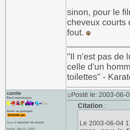
sinon, pour le f
cheveux courts d
fout.
____________
"Il n'est pas de
celle d'un homm
toilettes" - Kara
camite
Posté le: 2003-06-
Pixel monstrueux
Citation
:
Score au grosquiz
0018186 pts.
Le 2003-06-04 17
Joue à
chercher du travail
Inscrit : Mar 21, 2003