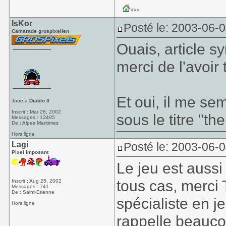
IsKor
Posté le: 2003-06-
Camarade grospixelien
Ouais, article s
merci de l'avoir 
Et oui, il me s
Joue à
Diablo 3
Inscrit : Mar 28, 2002
sous le titre "t
Messages : 13495
De : Alpes Maritimes
Hors ligne
Lagi
Posté le: 2003-06-0
Pixel imposant
Le jeu est aussi 
tous cas, merci 
Inscrit : Aug 25, 2002
Messages : 741
De : Saint-Etienne
spécialiste en j
Hors ligne
rappelle beaucou