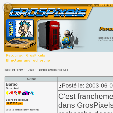
Bienvenue su
Déjà inscrit 
Index du Forum
» »
Jeux
» »
Double Dragon Neo-Geo
Auteur
Barbo
Posté le: 2003-06-
Gros pixel
C'est franchemen
Score au grosquiz
dans GrosPixels
1037995 pts.
Joue à
Mantis Burn Racing