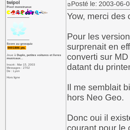
twipol
Posté le: 2003-06-
Pixel monstrueux
Yow, merci des
Pour les versio
surprenait en ef
Score au grosquiz
0001886 pts.
converti sur MD
Joue à
Duplo, petites voitures et livres
musicaux...
datant du print
Inscrit : Mar 15, 2003
Messages : 2702
De : Lyon
Hors ligne
Il me semblait b
hors Neo Geo.
Donc oui il exis
courant pour le 