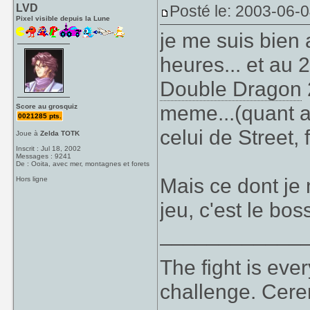
LVD
Posté le: 2003-06-
Pixel visible depuis la Lune
je me suis bien
heures... et au
Double Dragon
meme...(quant au
Score au grosquiz
0021285 pts.
celui de Street, fa
Joue à
Zelda TOTK
Inscrit : Jul 18, 2002
Messages : 9241
De : Ooita, avec mer, montagnes et forets
Mais ce dont je
Hors ligne
jeu, c'est le bos
____________
The fight is eve
challenge. Cer