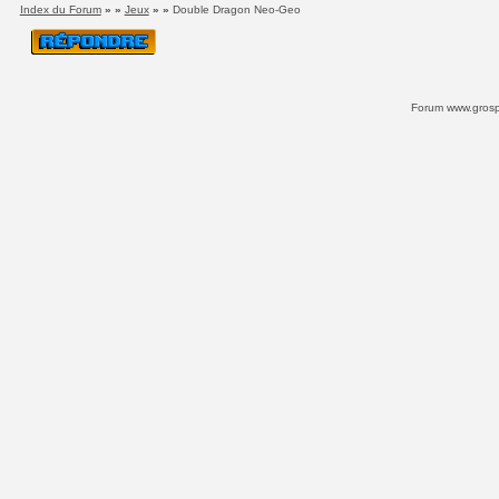
Index du Forum
» »
Jeux
» »
Double Dragon Neo-Geo
Forum www.grospi