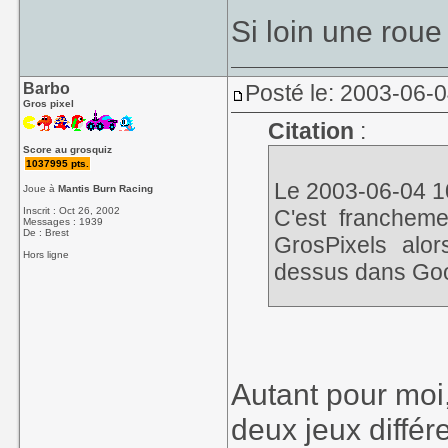
Si loin une roue
Barbo
Posté le: 2003-06-
Gros pixel
Citation
:
Score au grosquiz
1037995 pts.
Le 2003-06-04 10
Joue à
Mantis Burn Racing
Inscrit : Oct 26, 2002
C'est francheme
Messages : 1939
De : Brest
GrosPixels alo
Hors ligne
dessus dans Goo
J'ai essayé ce j
occasionnel" je l
Autant pour moi, 
Il me semble que
deux jeux différ
Nintendo et Jag