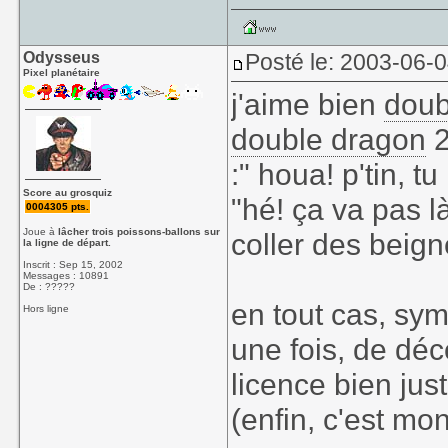
Odysseus
Posté le: 2003-06-
Pixel planétaire
j'aime bien
doub
double dragon
2
:" houa! p'tin, t
Score au grosquiz
"hé! ça va pas l
0004305 pts.
Joue à
lâcher trois poissons-ballons sur
coller des beignes
la ligne de départ.
Inscrit : Sep 15, 2002
Messages : 10891
De : ?????
en tout cas, sym
Hors ligne
une fois, de dé
licence bien ju
(enfin, c'est mo