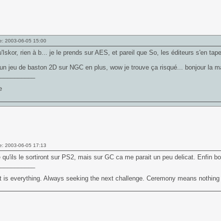
e: 2003-06-05 15:00
u'Iskor, rien à b... je le prends sur AES, et pareil que So, les éditeurs s'en tape
un jeu de baston 2D sur NGC en plus, wow je trouve ça risqué... bonjour la ma
___________
e: 2003-06-05 17:13
 qu'ils le sortiront sur PS2, mais sur GC ca me parait un peu delicat. Enfin b
___________
t is everything. Always seeking the next challenge. Ceremony means nothing