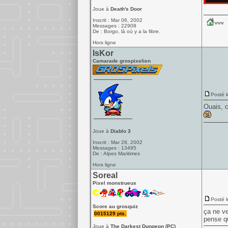
Joue à
Death's Door
Inscrit : Mar 06, 2002
Messages : 22908
De : Borgo, là où y a la fibre.
Hors ligne
IsKor
Camarade grospixelien
Posté l
Ouais, 
Joue à
Diablo 3
Inscrit : Mar 28, 2002
Messages : 13495
De : Alpes Maritimes
Hors ligne
Soreal
Pixel monstrueux
Posté l
Score au grosquiz
ça ne ve
0015129 pts.
pense qu
Joue à
The Darkest Dungeon (PC)