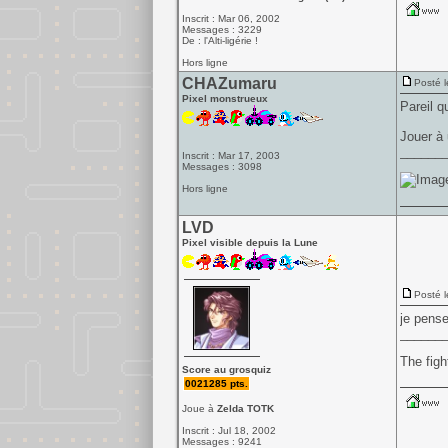
Inscrit : Mar 06, 2002
Messages : 3229
De : l'Alti-ligérie !
Hors ligne
CHAZumaru
Posté l
Pixel monstrueux
Pareil q
Jouer à 
______
Inscrit : Mar 17, 2003
Messages : 3098
Hors ligne
LVD
Pixel visible depuis la Lune
Posté l
je pense
______
The figh
Score au grosquiz
0021285 pts.
Joue à
Zelda TOTK
Inscrit : Jul 18, 2002
Messages : 9241