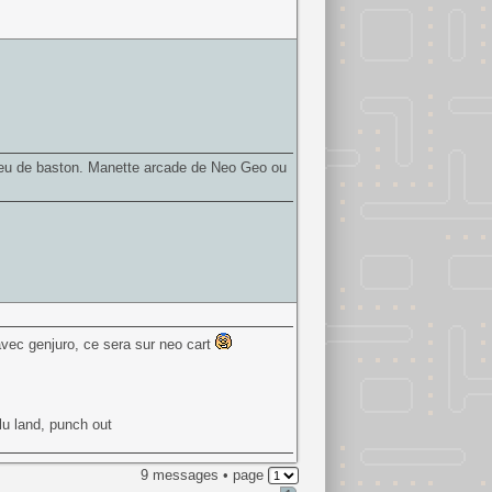
un jeu de baston. Manette arcade de Neo Geo ou
avec genjuro, ce sera sur neo cart
lu land, punch out
9 messages • page