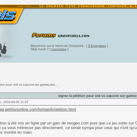
Bienvenue sur le forum de Grospixels : [
S'Enregistrer
]
Déjà inscrit ? [
Connexion
]
tition pour snk vs capcom sur gamecube...
signer la pétition pour snk vs capcom sur gamec
e: 2003-06-05 11:07
ww.petitiononline.com/lomperik/petition.html
tion à été mis en ligne par un gars de neogeo.com puor que ce jeu sorte su
ça vous intéresse pas directement, ce serait sympa pour ceux qui n'ont qu'u
es montre en main.