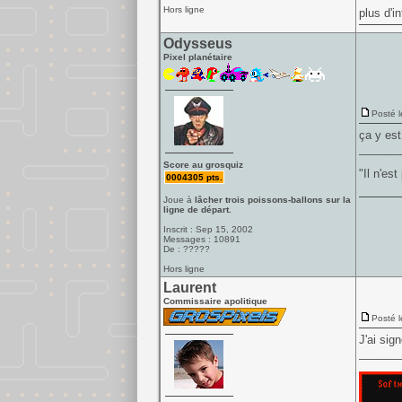
Hors ligne
plus d'i
Odysseus
Pixel planétaire
Posté l
ça y est
______
Score au grosquiz
"Il n'es
0004305 pts.
Joue à
lâcher trois poissons-ballons sur la
ligne de départ.
Inscrit : Sep 15, 2002
Messages : 10891
De : ?????
Hors ligne
Laurent
Commissaire apolitique
Posté l
J'ai sig
______