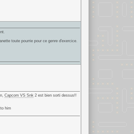
nt.
nette toute pourrie pour ce genre d'exercice.
on,
Capcom VS Snk
2 est bien sorti dessus!!
 to him