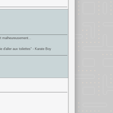
it malheureusement...
 d'aller aux toilettes" - Karate Boy