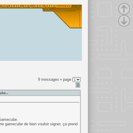
9 messages • page
1
ube...
r Gamecube.
ne gamecube de bien vouloir signer, ça prend