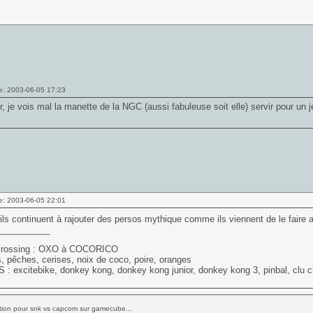
e: 2003-06-05 17:23
ir, je vois mal la manette de la NGC (aussi fabuleuse soit elle) servir pour 
e: 2003-06-05 22:01
'ils continuent à rajouter des persos mythique comme ils viennent de le faire 
___________
crossing : OXO à COCORICO
 pêches, cerises, noix de coco, poire, oranges
 : excitebike, donkey kong, donkey kong junior, donkey kong 3, pinbal, clu c
tition pour snk vs capcom sur gamecube...