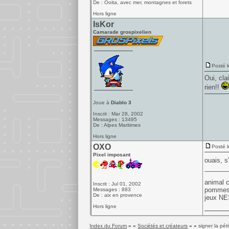
De : Ooita, avec mer, montagnes et forets
Hors ligne
IsKor
Camarade grospixelien
Posté l
Oui, cla
rien!!
Joue à
Diablo 3
Inscrit : Mar 28, 2002
Messages : 13495
De : Alpes Maritimes
Hors ligne
OXO
Posté l
Pixel imposant
ouais, s
______
animal 
Inscrit : Jul 01, 2002
pommes,
Messages : 883
De : aix en provence
jeux NES
Hors ligne
Index du Forum
» »
Sociétés et créateurs
» »
signer la pé