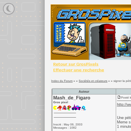
Index du Forum
» »
Sociétés et créateurs
» »
signer la pé
Auteur
Mash_de_Figaro
Posté l
Gros pixel
http://w
Une péti
Meme si 
Inscrit : May 06, 2003
1 minut
Messages : 1082