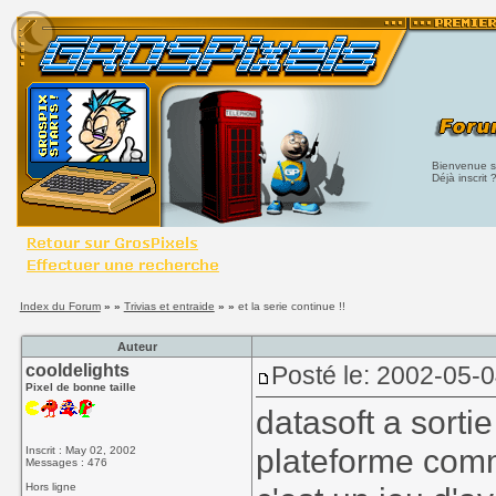
Bienvenue su
Déjà inscrit 
Index du Forum
» »
Trivias et entraide
» »
et la serie continue !!
Auteur
cooldelights
Posté le: 2002-05-0
Pixel de bonne taille
datasoft a sorti
plateforme comme
Inscrit : May 02, 2002
Messages : 476
Hors ligne