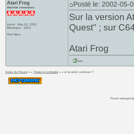
Atari Frog
Posté le: 2002-05-0
Atariste convaincu
Sur la version A
Quest" ; sur C64,
Inscrit : May 03, 2002
Messages : 1910
Hors ligne
Atari Frog
Index du Forum
» »
Trivias et entraide
» »
et la serie continue !!
Forum www.grospi