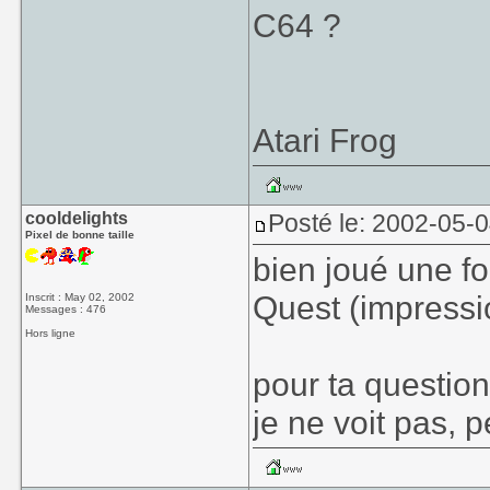
C64 ?
Atari Frog
cooldelights
Posté le: 2002-05-0
Pixel de bonne taille
bien joué une fo
Quest (impressio
Inscrit : May 02, 2002
Messages : 476
Hors ligne
pour ta question
je ne voit pas, 