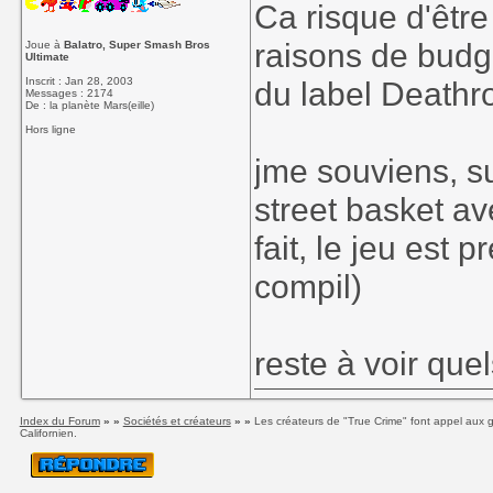
Ca risque d'être
raisons de budg
Joue à
Balatro, Super Smash Bros
Ultimate
Inscrit : Jan 28, 2003
du label Deathr
Messages : 2174
De : la planète Mars(eille)
Hors ligne
jme souviens, su
street basket a
fait, le jeu est 
compil)
reste à voir quel
Index du Forum
» »
Sociétés et créateurs
» »
Les créateurs de "True Crime" font appel aux g
Californien.