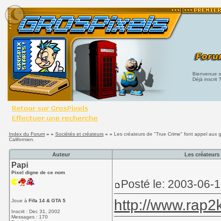
Bienvenue su
Déjà inscrit 
Index du Forum
» »
Sociétés et créateurs
» »
Les créateurs de "True Crime" font appel aux g
Californien.
Auteur
Les créateurs
Papi
Pixel digne de ce nom
Posté le: 2003-06-
http://www.rap
Joue à
Fifa 14 & GTA 5
Inscrit : Dec 31, 2002
Messages : 170