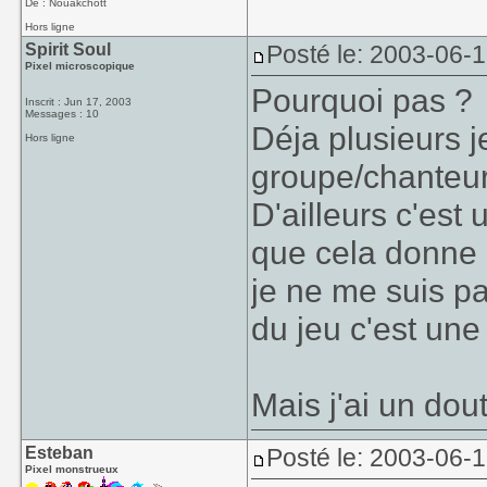
De : Nouakchott
Hors ligne
Spirit Soul
Posté le: 2003-06-
Pixel microscopique
Pourquoi pas ?
Inscrit : Jun 17, 2003
Messages : 10
Déja plusieurs 
Hors ligne
groupe/chanteur
D'ailleurs c'es
que cela donne 
je ne me suis pa
du jeu c'est une
Mais j'ai un dou
Esteban
Posté le: 2003-06-
Pixel monstrueux