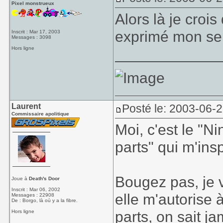
Pixel monstrueux
Alors là je crois
exprimé mon se
Inscrit : Mar 17, 2003
Messages : 3098
Hors ligne
____________
Laurent
Posté le: 2003-06-
Commissaire apolitique
Moi, c'est le "
parts" qui m'ins
Bougez pas, je 
Joue à
Death's Door
Inscrit : Mar 06, 2002
elle m'autorise
Messages : 22908
De : Borgo, là où y a la fibre.
parts, on sait ja
Hors ligne