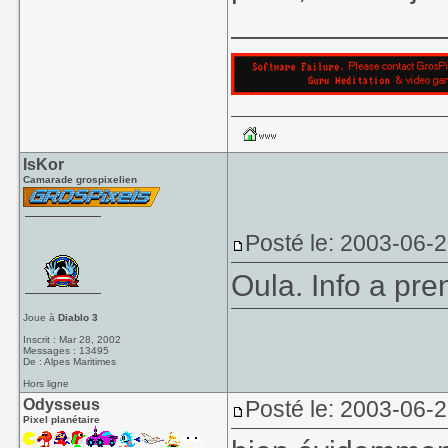
____________
IsKor
Camarade grospixelien
Posté le: 2003-06-
Oula. Info a pre
Joue à
Diablo 3
Inscrit : Mar 28, 2002
Messages : 13495
De : Alpes Maritimes
Hors ligne
Odysseus
Posté le: 2003-06-
Pixel planétaire