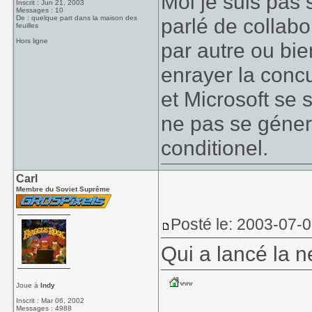
Moi je suis pas 
Inscrit : Jun 21, 2003
Messages : 10
De : quelque part dans la maison des
parlé de collabo
feuilles
Hors ligne
par autre ou bie
enrayer la conc
et Microsoft se s
ne pas se géner.
conditionel.
Carl
Membre du Soviet Suprême
Posté le: 2003-07-
Qui a lancé la 
Joue à
Indy
Inscrit : Mar 06, 2002
Messages : 4988