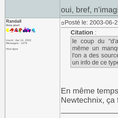
oui, bref, n'imag
Randall
Posté le: 2003-06-
Gros pixel
Citation
:
le coup du "d'
Inscrit : Apr 14, 2002
Messages : 1478
même un manque 
Hors ligne
l'on a des source
un info de ce typ
En même temps, 
Newtechnix, ça f
____________