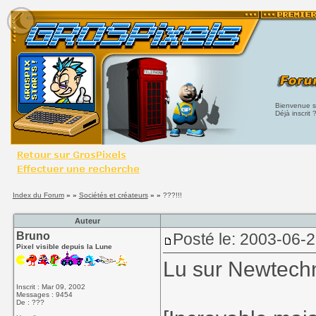
Bienvenue su
Déjà inscrit 
Index du Forum
» »
Sociétés et créateurs
» »
???!!!
Auteur
Bruno
Posté le: 2003-06-
Pixel visible depuis la Lune
Lu sur Newtechn
Inscrit : Mar 09, 2002
Messages : 9454
De : ???