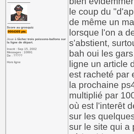
bien évidemment
le coup du "d'a
de même un manq
Score au grosquiz
lorsque l'on a d
0004305 pts.
Joue à
lâcher trois poissons-ballons sur
s'abstient, surto
la ligne de départ.
Inscrit : Sep 15, 2002
bah oui les gars,
Messages : 10891
De : ?????
ligne un article
Hors ligne
est racheté par 
la prochaine ps4
multiplié par 1
où est l'interêt
sur les quelques
sur le site qui a 