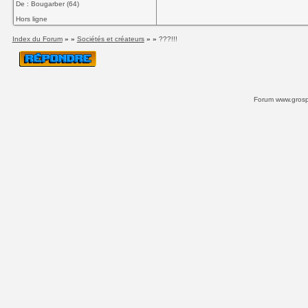
De : Bougarber (64)
Hors ligne
Index du Forum
» »
Sociétés et créateurs
» »
???!!!
Forum www.grospi