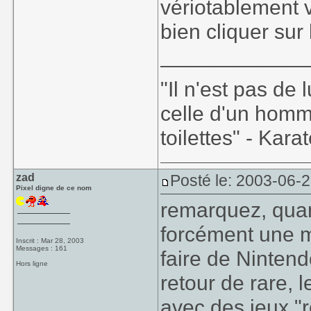
vériotablement v
bien cliquer sur
____________
"Il n'est pas de
celle d'un homm
toilettes" - Kara
zad
Posté le: 2003-06-
Pixel digne de ce nom
remarquez, quand
forcément une m
Inscrit : Mar 28, 2003
Messages : 161
faire de Nintend
Hors ligne
retour de rare, 
avec des jeux "r