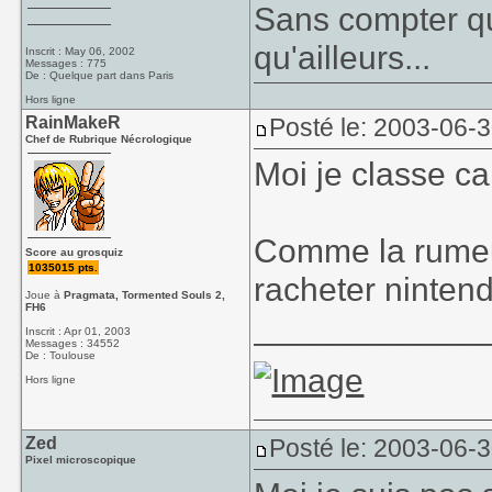
Sans compter qu
qu'ailleurs...
Inscrit : May 06, 2002
Messages : 775
De : Quelque part dans Paris
Hors ligne
RainMakeR
Posté le: 2003-06-
Chef de Rubrique Nécrologique
Moi je classe c
Comme la rumeur 
Score au grosquiz
1035015 pts.
racheter nintend
Joue à
Pragmata, Tormented Souls 2,
FH6
____________
Inscrit : Apr 01, 2003
Messages : 34552
De : Toulouse
Hors ligne
Zed
Posté le: 2003-06-
Pixel microscopique