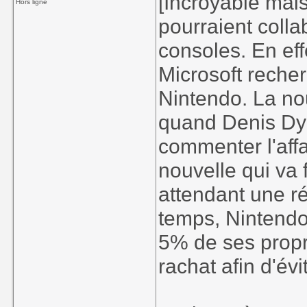
[Incroyable mais
Hors ligne
pourraient colla
consoles. En eff
Microsoft recher
Nintendo. La no
quand Denis Dya
commenter l'affa
nouvelle qui va f
attendant une r
temps, Nintendo
5% de ses propre
rachat afin d'év