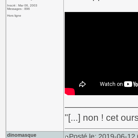
Inscrit : Mar 06, 2003
Messages : 896
Hors ligne
_____________
"[...] non ! cet ou
dinomasque
Posté le: 2019-06-12