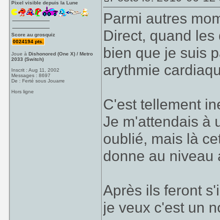
Pixel visible depuis la Lune
Parmi autres mome
Direct, quand les 
Score au grosquiz
0024194 pts.
bien que je suis 
Joue à
Dishonored (One X) / Metro
2033 (Switch)
arythmie cardiaq
Inscrit : Aug 11, 2002
Messages : 8697
De : Ferté sous Jouarre
Hors ligne
C'est tellement i
Je m'attendais à u
oublié, mais là c
donne au niveau 
Après ils feront s
je veux c'est un 