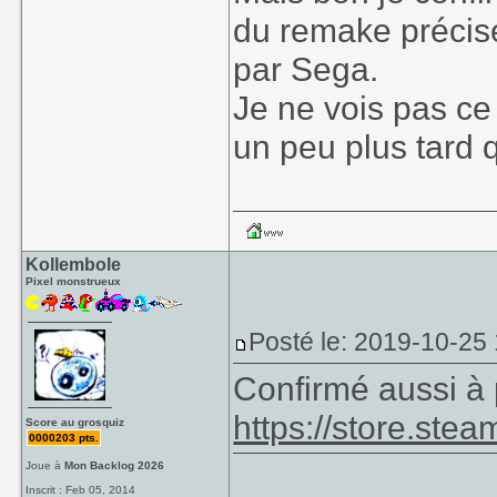
du remake précise
par Sega.
Je ne vois pas ce
un peu plus tard 
Kollembole
Pixel monstrueux
Posté le: 2019-10-25 
Confirmé aussi à 
https://store.s
Score au grosquiz
0000203 pts.
Joue à
Mon Backlog 2026
Inscrit : Feb 05, 2014