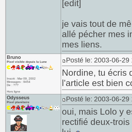
[edit]
je vais tout de mê
allé pécher mes in
mes liens.
Bruno
Posté le: 2003-06-29
Pixel visible depuis la Lune
Nordine, tu écris 
Inscrit : Mar 09, 2002
l'article est bien c
Messages : 9454
De : ???
Hors ligne
Odysseus
Posté le: 2003-06-29
Pixel planétaire
oui, mais Lolo y 
rectifié deux-troi