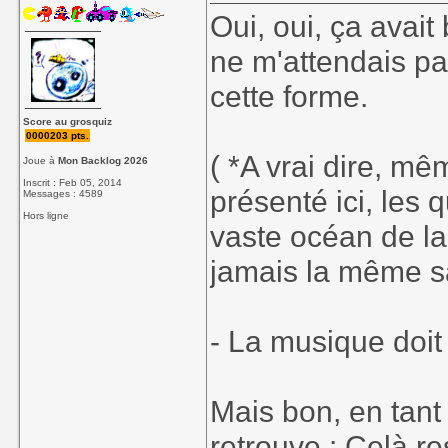
Oui, oui, ça avai
ne m'attendais pas
cette forme.
Score au grosquiz
0000203 pts.
( *A vrai dire, mê
Joue à
Mon Backlog 2026
Inscrit : Feb 05, 2014
présenté ici, les
Messages : 4589
Hors ligne
vaste océan de l
jamais la même s
- La musique doit
Mais bon, en tant 
retrouve : Celà re