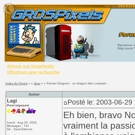
Bienvenue su
Déjà inscrit 
Index du Forum
» »
Jeux
» »
Panzer Dragoon - un dragon bleu cuirassé...
Auteur
Lagi
Posté le: 2003-06-29
Pixel imposant
Eh bien, bravo Nor
vraiment la passi
Inscrit : Aug 25, 2002
Messages : 741
De : Saint-Etienne