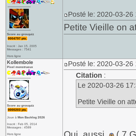
Posté le: 2020-03-26
Petite Vieille on 
Score au grosquiz
0004797 pts.
Inscrit : Jan 15, 2005
Messages : 7541
Hors ligne
Kollembole
Posté le: 2020-03-26 
Pixel monstrueux
Citation
:
Le 2020-03-26 17:3
Petite Vieille on a
Score au grosquiz
0000203 pts.
Joue à
Mon Backlog 2026
Inscrit : Feb 05, 2014
Messages : 4589
Oui, aussi.
( 7 G
Hors ligne