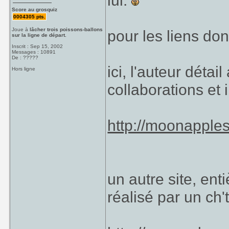
lui.
Score au grosquiz
0004305 pts.
Joue à
lâcher trois poissons-ballons
pour les liens dont
sur la ligne de départ.
Inscrit : Sep 15, 2002
Messages : 10891
De : ?????
ici, l'auteur détai
Hors ligne
collaborations et 
http://moonapples
un autre site, e
réalisé par un ch'