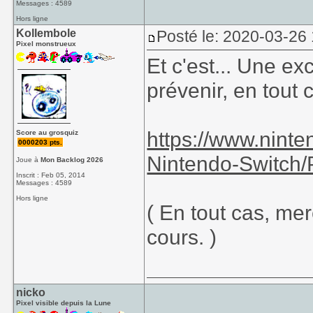
Messages : 4589
Hors ligne
Kollembole
Posté le: 2020-03-26 
Pixel monstrueux
Et c'est... Une ex
prévenir, en tout
https://www.ninte
Score au grosquiz
0000203 pts.
Nintendo-Switch
Joue à
Mon Backlog 2026
Inscrit : Feb 05, 2014
Messages : 4589
Hors ligne
( En tout cas, mer
cours. )
nicko
Pixel visible depuis la Lune