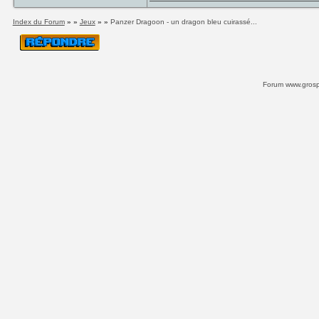
Index du Forum
» »
Jeux
» »
Panzer Dragoon - un dragon bleu cuirassé...
Forum www.grospi