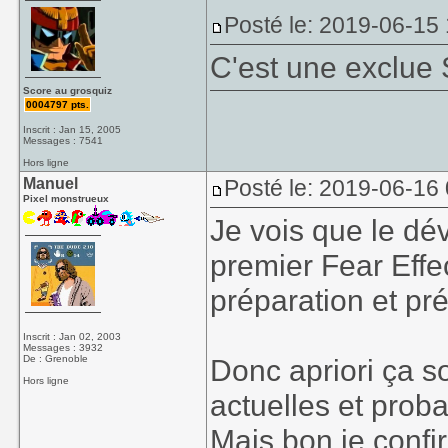
Posté le: 2019-06-15
C'est une exclue 
Score au grosquiz
0004797 pts.
Inscrit : Jan 15, 2005
Messages : 7541
Hors ligne
Manuel
Posté le: 2019-06-16 
Pixel monstrueux
Je vois que le dé
premier Fear Effe
préparation et pré
Inscrit : Jan 02, 2003
Messages : 3932
De : Grenoble
Donc apriori ça s
Hors ligne
actuelles et prob
Mais bon je confir