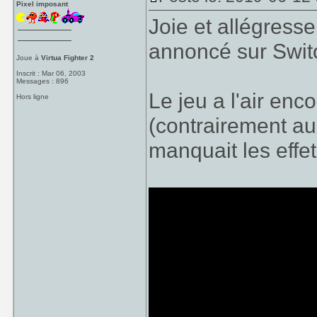
Pixel imposant
Joie et allégres
annoncé sur Swit
Joue à
Virtua Fighter 2
Inscrit : Mar 06, 2003
Messages : 896
Le jeu a l'air en
Hors ligne
(contrairement au
manquait les effe