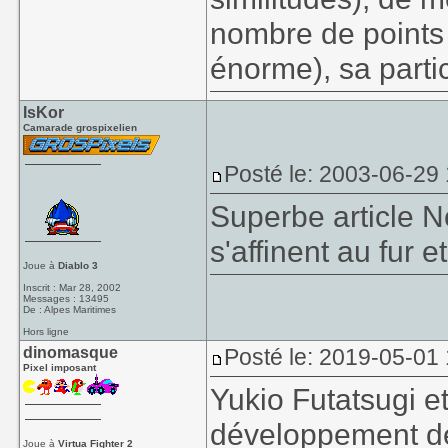
nombre de points
énorme), sa partic
IsKor
Camarade grospixelien
Posté le: 2003-06-29
Superbe article N
s'affinent au fur 
Joue à
Diablo 3
Inscrit : Mar 28, 2002
Messages : 13495
De : Alpes Maritimes
Hors ligne
dinomasque
Posté le: 2019-05-01
Pixel imposant
Yukio Futatsugi e
développement d
Joue à
Virtua Fighter 2