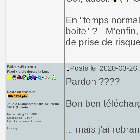
En "temps normal"
boite" ? - M'enfi
de prise de risq
Niloc-Nomis
Posté le: 2020-03-26
Pixel visible depuis la Lune
Pardon ????
Score au grosquiz
0024194 pts.
Bon ben télécharg
Joue à
Dishonored (One X) / Metro
2033 (Switch)
_____________
Inscrit : Aug 11, 2002
Messages : 8697
De : Ferté sous Jouarre
... mais j'ai rebr
Hors ligne