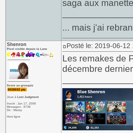
saga aux manette
_____________
... mais j'ai rebr
Shenron
Posté le: 2019-06-12
Pixel visible depuis la Lune
Les remakes de P
décembre dernier 
_____________
Score au grosquiz
0028032 pts.
Joue à
Lost Judgment
Inscrit : Jan 17, 2008
Messages : 9738
De : Massy
Hors ligne