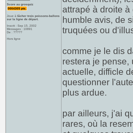
Score au grosquiz
attrapé à droite 
0004305 pts.
Joue à
lâcher trois poissons-ballons
humble avis, de si
sur la ligne de départ.
Inscrit : Sep 15, 2002
truquées ou d'illu
Messages : 10891
De : ?????
Hors ligne
comme je le dis da
restera je pense, 
actuelle, difficle 
questionner l'aut
plus ardue.
par ailleurs, j'ai
rares, où la rese