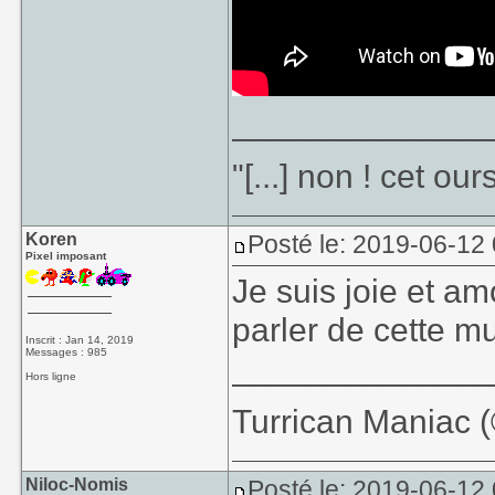
_____________
"[...] non ! cet ou
Koren
Posté le: 2019-06-12
Pixel imposant
Je suis joie et a
parler de cette m
Inscrit : Jan 14, 2019
Messages : 985
_____________
Hors ligne
Turrican Maniac (©
Niloc-Nomis
Posté le: 2019-06-12