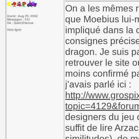
On a les mêmes ré
que Moebius lui-m
Inscrit : Aug 25, 2002
Messages : 741
De : Saint-Etienne
impliqué dans la 
Hors ligne
consignes précise
dragon. Je suis p
retrouver le site o
moins confirmé pa
j'avais parlé ici :
http://www.grosp
topic=4129&foru
designers du jeu o
suffit de lire Ar
similitudes), de 