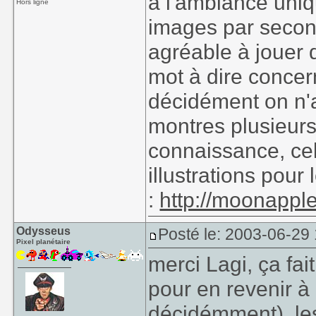
à l'ambiance uniq
Hors ligne
images par secon
agréable à jouer 
mot à dire concer
décidément on n'a
montres plusieur
connaissance, cel
illustrations pour 
:
http://moonappl
Odysseus
Posté le: 2003-06-29
Pixel planétaire
merci Lagi, ça fait
pour en revenir à 
décidémment), les 