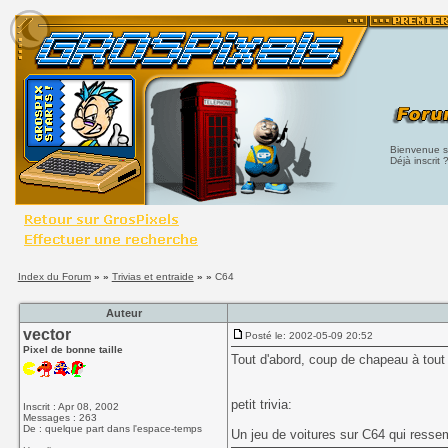
Bienvenue su
Déjà inscrit 
Index du Forum
» »
Trivias et entraide
» »
C64
Auteur
vector
Posté le: 2002-05-09 20:52
Pixel de bonne taille
Tout d'abord, coup de chapeau à tout 
petit trivia:
Inscrit : Apr 08, 2002
Messages : 263
De : quelque part dans l'espace-temps
Un jeu de voitures sur C64 qui ress