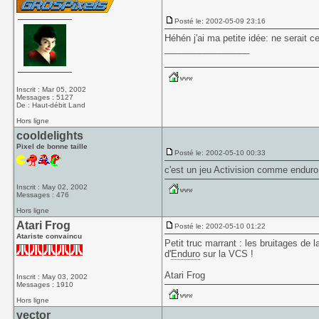
Posté le: 2002-05-09 23:16
Héhén j'ai ma petite idée: ne serai
_________________
Inscrit : Mar 05, 2002
Messages : 5127
De : Haut-débit Land
Hors ligne
cooldelights
Pixel de bonne taille
Posté le: 2002-05-10 00:33
c'est un jeu Activision comme
enduro
Inscrit : May 02, 2002
Messages : 476
Hors ligne
Atari Frog
Posté le: 2002-05-10 01:22
Atariste convaincu
Petit truc marrant : les bruitages d
d'
Enduro
sur la VCS !
Atari Frog
Inscrit : May 03, 2002
Messages : 1910
Hors ligne
vector