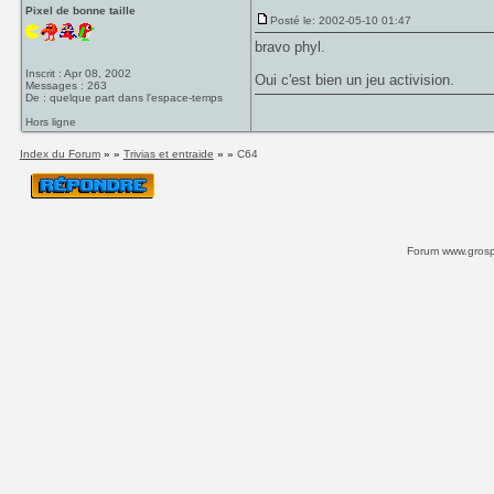
Pixel de bonne taille
Posté le: 2002-05-10 01:47
bravo phyl.
Inscrit : Apr 08, 2002
Oui c'est bien un jeu activision.
Messages : 263
De : quelque part dans l'espace-temps
Hors ligne
Index du Forum
» »
Trivias et entraide
» »
C64
Forum www.grospi