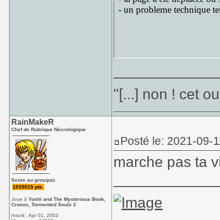
____________
"[...] non ! cet 
RainMakeR
Chef de Rubrique Nécrologique
Posté le: 2021-09-1
marche pas ta 
____________
Score au grosquiz
1035015 pts.
Joue à
Yoshi and The Mysterious Book,
Cronos, Tormented Souls 2
Inscrit : Apr 01, 2003