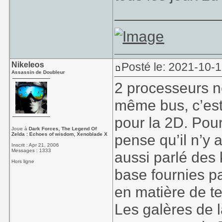
____________
Nikeleos
Posté le: 2021-10-1
Assassin de Doubleur
2 processeurs n
même bus, c’est
pour la 2D. Pour 
Joue à
Dark Forces, The Legend Of
Zelda : Echoes of wisdom, Xenoblade X
pense qu’il n’y a
Inscrit : Apr 21, 2006
Messages : 1333
aussi parlé des 
Hors ligne
base fournies pa
en matière de 
Les galères de l