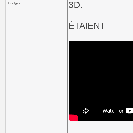
3D.
Hors ligne
Vraiment, la S
J’espère que 
ÉTAIENT
continuer leur ex
secrets de VDP2
Quand on voit ce
l’Amiga et au ST, 
____________