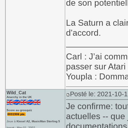
de son potentiel
La Saturn a clai
d'accord.
____________
Carl : J’ai co
passer sur Atari
Youpla : Dommage
Wild_Cat
Posté le: 2021-10-
Anarchy in the UK
Je confirme: tou
Score au grosquiz
actuelles -- que j
0031906 pts.
Joue à
Kiesel A2, MusicMan Sterling 5
documentations 
Inscrit : May 01, 2002