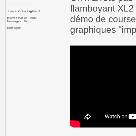
flamboyant XL2 
Joue à
Virtua Fighter 2
démo de course 
Inscrit : Mar 06, 2003
Messages : 896
graphiques "imp
Hors ligne