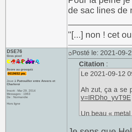
de sac lines d
____________
"[...] non ! cet 
DSE76
Posté le: 2021-09-
Gros pixel
Citation
:
Score au grosquiz
Le 2021-09-12 09
0019652 pts.
Joue à
Patrouiller entre Anvers et
Charleroi
Ah zut, ça a se 
Inscrit : Mar 29, 2014
Messages : 1963
v=IRDho_yvT9E
De : Normandie
Hors ligne
Un beau « metal 
Je sens que Hell