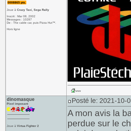
0008865 pts.
Joue à
Crazy Taxi, Sega Rally
Inscrit : Mar 08, 2002
Messages : 10287
De : The cable car, puis Pizza Hut™.
Hors ligne
dinomasque
Posté le: 2021-10-
Pixel imposant
A mon avis la ba
perdue sur le c
Joue à
Virtua Fighter 2