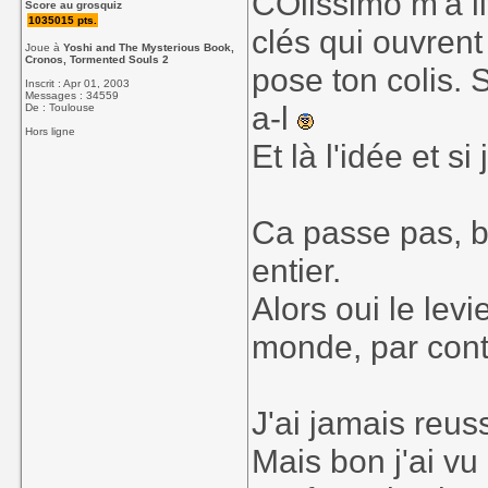
COlissimo m'a li
Score au grosquiz
1035015 pts.
clés qui ouvrent
Joue à
Yoshi and The Mysterious Book,
Cronos, Tormented Souls 2
pose ton colis. 
Inscrit : Apr 01, 2003
Messages : 34559
a-l
De : Toulouse
Hors ligne
Et là l'idée et s
Ca passe pas, b
entier.
Alors oui le levi
monde, par con
J'ai jamais reu
Mais bon j'ai vu 