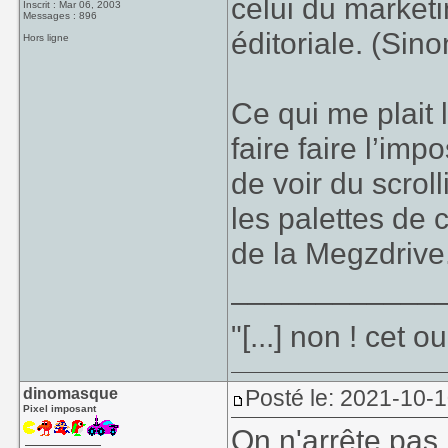
celui du marketin
Inscrit : Mar 06, 2003
Messages : 896
éditoriale. (Sin
Hors ligne
Ce qui me plait 
faire faire l’i
de voir du scrol
les palettes de 
de la Megzdrive
____________
"[...] non ! cet 
dinomasque
Posté le: 2021-10-
Pixel imposant
On n'arrête pas 