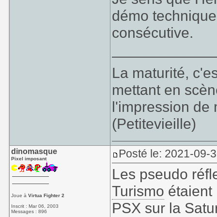
démo technique 
consécutive.
____________
La maturité, c'e
mettant en scèn
l'impression de 
(Petitevieille)
De ce que j’ai c
dinomasque
Posté le: 2021-09-
n’utilisent pas
Pixel imposant
faire d’UV mapp
Les pseudo réfl
pour aller cherch
Turismo
étaient 
de mémoire dan
Joue à
Virtua Fighter 2
PSX sur la Satu
couleurs).
Inscrit : Mar 06, 2003
Messages : 896