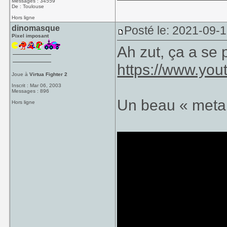
Messages : 34559
De : Toulouse
Hors ligne
dinomasque
Posté le: 2021-09-
Pixel imposant
Ah zut, ça a se 
https://www.yo
Joue à
Virtua Fighter 2
Inscrit : Mar 06, 2003
Messages : 896
Un beau « metal
Hors ligne