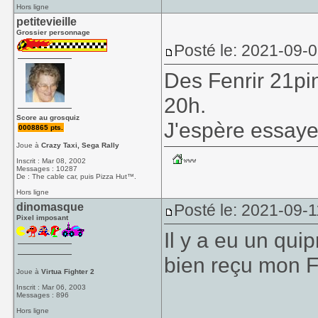
Hors ligne
petitevieille
Grossier personnage
Posté le: 2021-09-
Des Fenrir 21pi
20h.
Score au grosquiz
J'espère essayer
0008865 pts.
Joue à
Crazy Taxi, Sega Rally
Inscrit : Mar 08, 2002
Messages : 10287
De : The cable car, puis Pizza Hut™.
Hors ligne
dinomasque
Posté le: 2021-09-1
Pixel imposant
Il y a eu un qui
bien reçu mon Fen
Joue à
Virtua Fighter 2
Inscrit : Mar 06, 2003
Messages : 896
Hors ligne