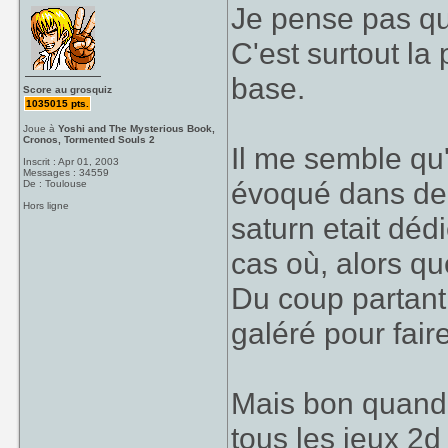
Je pense pas qu
C'est surtout la 
base.
Score au grosquiz
1035015 pts.
Joue à
Yoshi and The Mysterious Book,
Cronos, Tormented Souls 2
Il me semble qu'
Inscrit : Apr 01, 2003
Messages : 34559
évoqué dans de 
De : Toulouse
Hors ligne
saturn etait déd
cas où, alors que
Du coup partant 
galéré pour faire
Mais bon quand 
tous les jeux 2d 