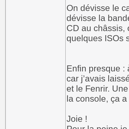
On dévisse le c
dévisse la band
CD au châssis, o
quelques ISOs su
Enfin presque :
car j’avais lais
et le Fenrir. Un
la console, ça a
Joie !
Pour la peine je