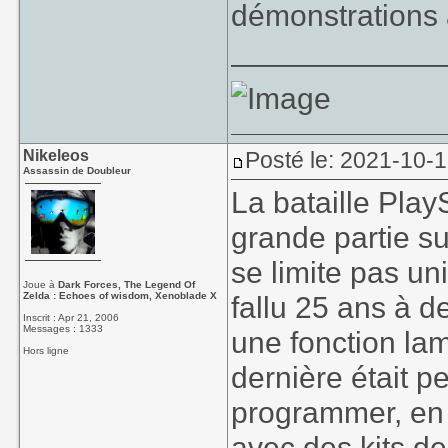
démonstrations 
____________
Nikeleos
Posté le: 2021-10-1
Assassin de Doubleur
La bataille Play
grande partie su
se limite pas un
Joue à
Dark Forces, The Legend Of
Zelda : Echoes of wisdom, Xenoblade X
fallu 25 ans à 
Inscrit : Apr 21, 2006
Messages : 1333
une fonction lam
Hors ligne
dernière était p
programmer, en p
avec des kits d