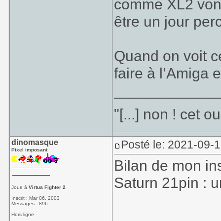
comme XL2 vont 
être un jour per
Quand on voit ce
faire à l’Amiga e
____________
"[...] non ! cet 
dinomasque
Posté le: 2021-09-
Pixel imposant
Bilan de mon in
Saturn 21pin : u
Joue à
Virtua Fighter 2
Inscrit : Mar 06, 2003
Messages : 896
Hors ligne