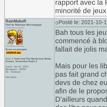
rapport avec la
minorité de jeux
RainMakeR
Posté le: 2021-10-
Chef de Rubrique Nécrologique
Bah tous les jeu
commencé à bloq
fallait de jolis 
Score au grosquiz
1035015 pts.
Joue à
Yoshi and The Mysterious Book,
Cronos, Tormented Souls 2
Mais pour les lib
Inscrit : Apr 01, 2003
Messages : 34559
pas fait grand c
De : Toulouse
Hors ligne
devs de chez eux
afin de le propos
D'ailleurs quan