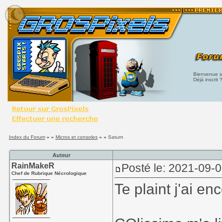
Bienvenue su
Déjà inscrit 
Index du Forum
» »
Micros et consoles
» »
Saturn
Auteur
RainMakeR
Posté le: 2021-09-
Chef de Rubrique Nécrologique
Te plaint j'ai e