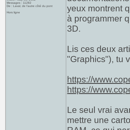
Messages : 11282
yeux montrent q
De : Laval, de l'autre côté du pont
Hors ligne
à programmer qu
3D.
Lis ces deux arti
"Graphics"), tu 
https://www.cope
https://www.cope
Le seul vrai ava
mettre une cart