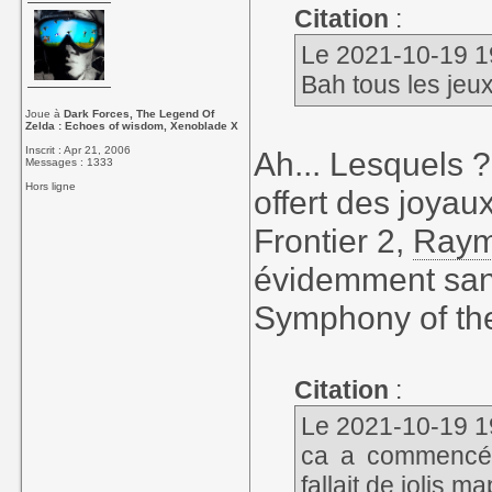
Citation
:
Le 2021-10-19 19
Bah tous les jeu
Joue à
Dark Forces, The Legend Of
Zelda : Echoes of wisdom, Xenoblade X
Inscrit : Apr 21, 2006
Ah... Lesquels ?
Messages : 1333
Hors ligne
offert des joy
Frontier 2,
Ray
évidemment sans 
Symphony of the
Citation
:
Le 2021-10-19 19
ca a commencé 
fallait de jolis m