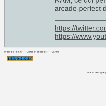
RAM, ce qui per
arcade-perfect 
____________
https://twitter
https://www.yo
Index du Forum
» »
Micros et consoles
» »
Saturn
Forum www.grospi