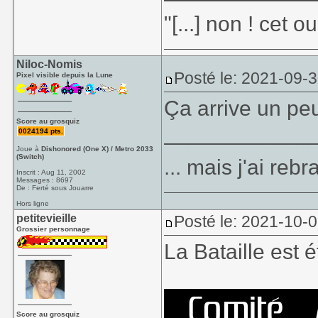
"[...] non ! cet 
Niloc-Nomis
Posté le: 2021-09-
Pixel visible depuis la Lune
Ça arrive un pe
Score au grosquiz
____________
0024194 pts.
Joue à
Dishonored (One X) / Metro 2033
(Switch)
... mais j'ai re
Inscrit : Aug 11, 2002
Messages : 8697
De : Ferté sous Jouarre
Hors ligne
petitevieille
Posté le: 2021-10-
Grossier personnage
La Bataille est é
Score au grosquiz