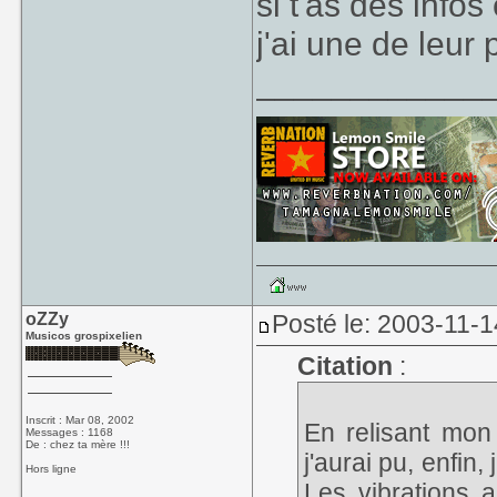
si t'as des infos
j'ai une de leur
____________
oZZy
Posté le: 2003-11-1
Musicos grospixelien
Citation
:
Inscrit : Mar 08, 2002
En relisant mon
Messages : 1168
De : chez ta mère !!!
j'aurai pu, enfin, 
Hors ligne
Les vibrations a