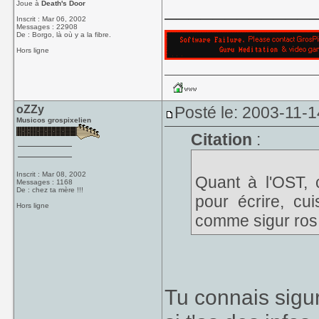
____________
Joue à
Death's Door
Inscrit : Mar 06, 2002
Messages : 22908
De : Borgo, là où y a la fibre.
Hors ligne
oZZy
Posté le: 2003-11-1
Musicos grospixelien
Citation
:
Inscrit : Mar 08, 2002
Quant à l'OST, 
Messages : 1168
De : chez ta mère !!!
pour écrire, cu
Hors ligne
comme sigur ros 
Tu connais sigur