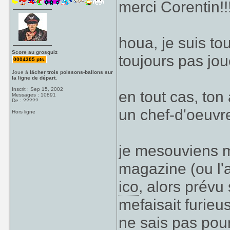
merci Corentin!!
houa, je suis to
Score au grosquiz
toujours pas jo
0004305 pts.
Joue à
lâcher trois poissons-ballons sur
la ligne de départ.
Inscrit : Sep 15, 2002
en tout cas, ton 
Messages : 10891
De : ?????
un chef-d'oeuvre
Hors ligne
je mesouviens 
magazine (ou l'a
ico
, alors prévu
mefaisait furie
ne sais pas pour