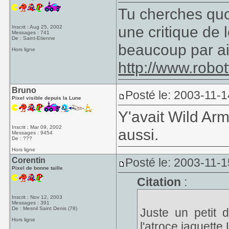
Tu cherches quoi
une critique de 
Inscrit : Aug 25, 2002
Messages : 741
De : Saint-Etienne
beaucoup par aill
Hors ligne
http://www.robo
Bruno
Posté le: 2003-11-1
Pixel visible depuis la Lune
Y'avait Wild Ar
Inscrit : Mar 09, 2002
aussi.
Messages : 9454
De : ???
Hors ligne
Corentin
Posté le: 2003-11-1
Pixel de bonne taille
Citation
:
Inscrit : Nov 12, 2003
Messages : 391
De : Mesnil Saint Denis (78)
Juste un petit d
Hors ligne
l'atroce jaquette