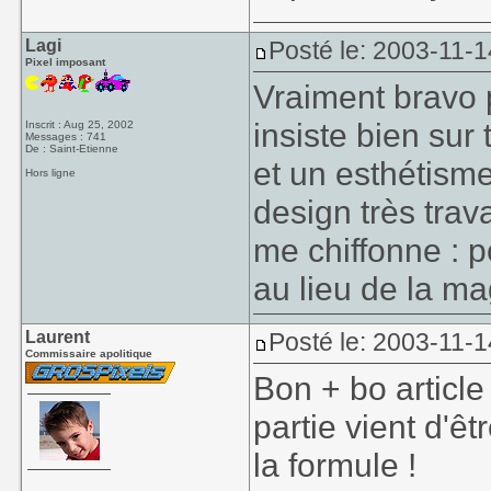
Lagi
Posté le: 2003-11-1
Pixel imposant
Vraiment bravo po
insiste bien sur
Inscrit : Aug 25, 2002
Messages : 741
De : Saint-Etienne
et un esthétisme
Hors ligne
design très trava
me chiffonne : p
au lieu de la ma
Laurent
Posté le: 2003-11-1
Commissaire apolitique
Bon + bo article
partie vient d'êt
la formule !