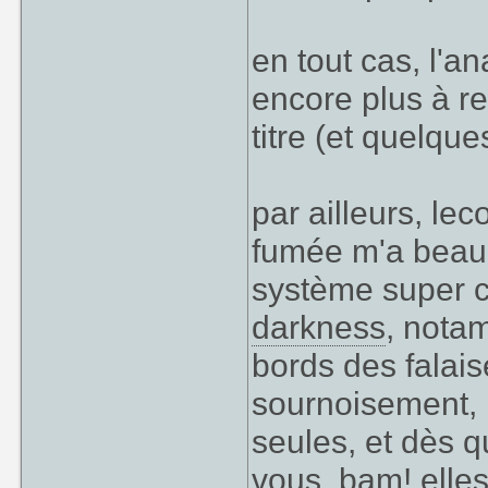
en tout cas, l'an
encore plus à re
titre (et quelq
par ailleurs, le
fumée m'a beauc
système super c
darkness
, nota
bords des falais
sournoisement, 
seules, et dès q
vous, bam! elle