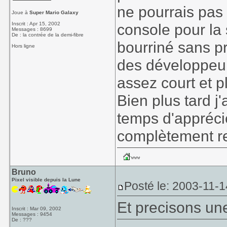
ne pourrais pas 
Joue à
Super Mario Galaxy
Inscrit : Apr 15, 2002
console pour la 
Messages : 8699
De : la contrée de la demi-fibre
bourriné sans pr
Hors ligne
des développeur
assez court et plu
Bien plus tard j'
temps d'appréc
complètement r
Bruno
Pixel visible depuis la Lune
Posté le: 2003-11-1
Et precisons une
Inscrit : Mar 09, 2002
Messages : 9454
De : ???