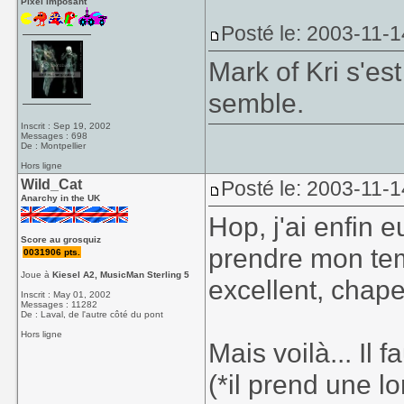
Pixel imposant
Posté le: 2003-11-1
Mark of Kri s'es
semble.
Inscrit : Sep 19, 2002
Messages : 698
De : Montpellier
Hors ligne
Wild_Cat
Posté le: 2003-11-1
Anarchy in the UK
Hop, j'ai enfin eu
Score au grosquiz
prendre mon temp
0031906 pts.
Joue à
Kiesel A2, MusicMan Sterling 5
excellent, chap
Inscrit : May 01, 2002
Messages : 11282
De : Laval, de l'autre côté du pont
Hors ligne
Mais voilà... Il
(*il prend une 