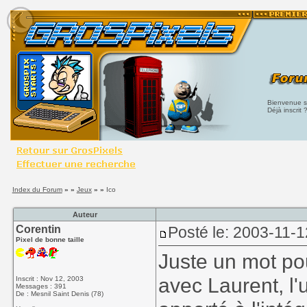
Bienvenue su
Déjà inscrit 
Index du Forum
» »
Jeux
» »
Ico
Auteur
Corentin
Posté le: 2003-11-1
Pixel de bonne taille
Juste un mot pou
avec Laurent, l'
Inscrit : Nov 12, 2003
Messages : 391
De : Mesnil Saint Denis (78)