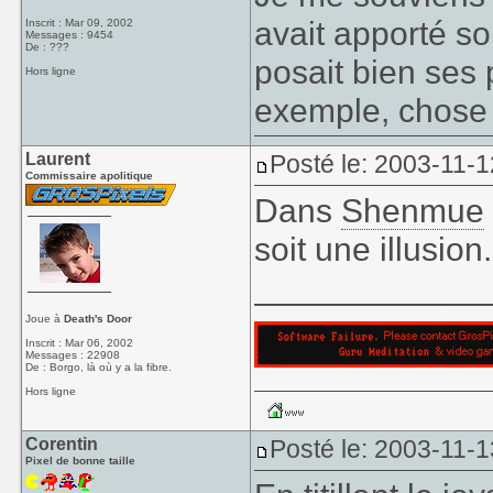
avait apporté so
Inscrit : Mar 09, 2002
Messages : 9454
De : ???
posait bien ses 
Hors ligne
exemple, chose r
Laurent
Posté le: 2003-11-1
Commissaire apolitique
Dans
Shenmue
soit une illusion.
____________
Joue à
Death's Door
Inscrit : Mar 06, 2002
Messages : 22908
De : Borgo, là où y a la fibre.
Hors ligne
Corentin
Posté le: 2003-11-1
Pixel de bonne taille