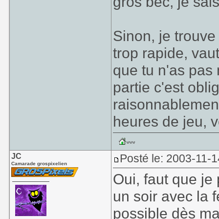
gros bec, je sai
Sinon, je trouve
trop rapide, va
que tu n'as pas
partie c'est obli
raisonnablement
heures de jeu, vo
JC
Posté le: 2003-11-1
Camarade grospixelien
Oui, faut que je 
un soir avec la f
possible dès ma 