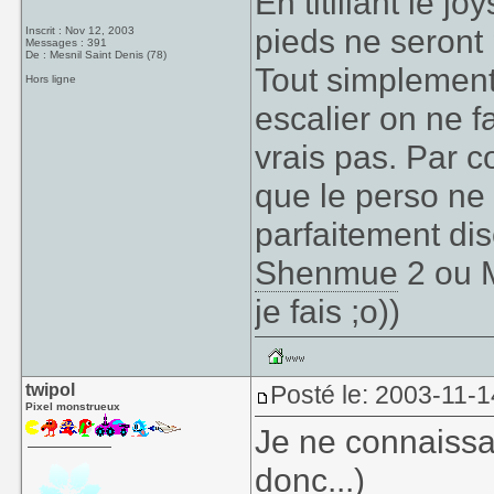
En titillant le j
pieds ne seront p
Inscrit : Nov 12, 2003
Messages : 391
De : Mesnil Saint Denis (78)
Tout simplemen
Hors ligne
escalier on ne f
vrais pas. Par c
que le perso ne
parfaitement dis
Shenmue
2 ou M
je fais ;o))
twipol
Posté le: 2003-11-1
Pixel monstrueux
Je ne connaissa
donc...)