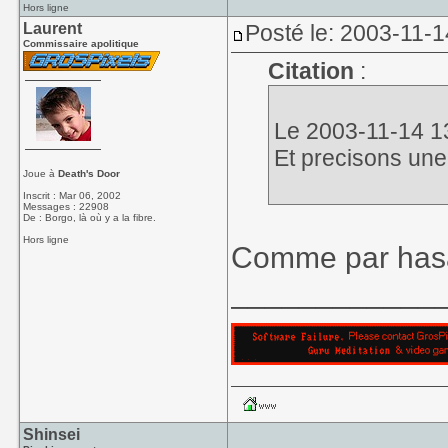
Hors ligne
Laurent
Posté le: 2003-11-1
Commissaire apolitique
Citation
:
Le 2003-11-14 13
Et precisons une
Joue à
Death's Door
Inscrit : Mar 06, 2002
Messages : 22908
De : Borgo, là où y a la fibre.
Hors ligne
Comme par hasard
____________
Shinsei