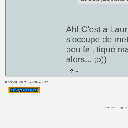
Ah! C'est à Laure
s'occupe de met
peu fait tiqué m
alors... ;o))
Index du Forum
» »
Jeux
» »
Ico
Forum www.grospi