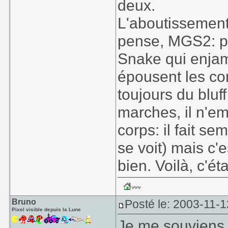
deux.
L'aboutissement 
pense, MGS2: pi
Snake qui enjam
épousent les con
toujours du bluf
marches, il n'e
corps: il fait se
se voit) mais c'e
bien. Voilà, c'éta
Bruno
Posté le: 2003-11-1
Pixel visible depuis la Lune
Je me souviens 