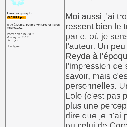
Moi aussi j'ai tr
Score au grosquiz
0001886 pts.
ressent bien le 
Joue à
Duplo, petites voitures et livres
musicaux...
parle, où je sen
Inscrit : Mar 15, 2003
Messages : 2702
De : Lyon
l'auteur. Un peu
Hors ligne
Reyda à l'époque
l'impression de s
savoir, mais c'es
personnelles. U
Lolo (c'est pas p
plus une percept
dire que je n'ai 
ou celui de Cor