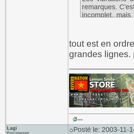
remarques. C'est
incomplet, mais 
savoir quand on a
c'est vrai j'ai 
l'habitude de re
tout est en ordre
plus trop po
grandes lignes. 
auteur/technicien
____________
Lagi
Posté le: 2003-11-1
Pixel imposant