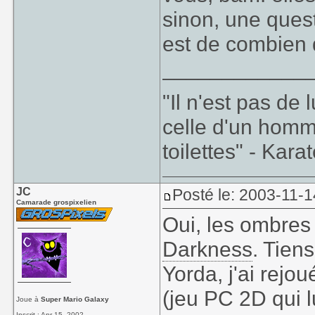
sinon, une quest
est de combien 
____________
"Il n'est pas de
celle d'un homm
toilettes" - Kara
JC
Posté le: 2003-11-1
Camarade grospixelien
Oui, les ombres
Darkness
. Tien
Yorda, j'ai rej
(jeu PC 2D qui l
Joue à
Super Mario Galaxy
Inscrit : Apr 15, 2002