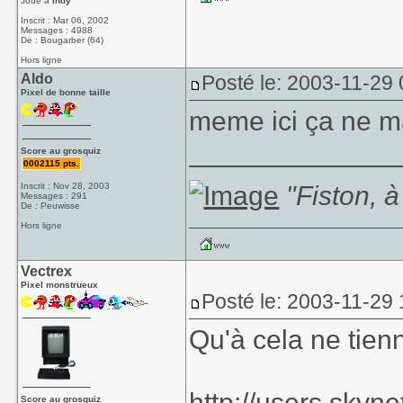
Joue à
Indy
Inscrit : Mar 06, 2002
Messages : 4988
De : Bougarber (64)
Hors ligne
Aldo
Posté le: 2003-11-29 
Pixel de bonne taille
meme ici ça ne m
_____________
Score au grosquiz
0002115 pts.
"Fiston, à
Inscrit : Nov 28, 2003
Messages : 291
De : Peuwisse
Hors ligne
Vectrex
Pixel monstrueux
Posté le: 2003-11-29
Qu'à cela ne tien
http://users.sky
Score au grosquiz