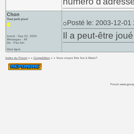
numéro d'adresse
Chon
Tout petit pixel
Posté le: 2003-12-01
Il a peut-être jou
Inscrit : Sep 02, 2003
Messages : 49
De : Pas loin
Hors ligne
Index du Forum
» »
Compétition
» »
Vous croyez être fort à Mario?
Forum www.grospi