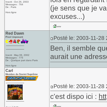
Inscrit : Oct 26, 2003
Messages : 764
(je sens que je v
De : Paris
Hors ligne
excuses...)
Red Dawn
Posté le: 2003-11-28
Pixel imposant
Ben, il semble qu
aurait une adress
Inscrit : May 06, 2002
Messages : 775
De : Quelque part dans Paris
Hors ligne
Carl
Membre du Soviet Suprême
Posté le: 2003-11-28
c'est dispo ici :
ht