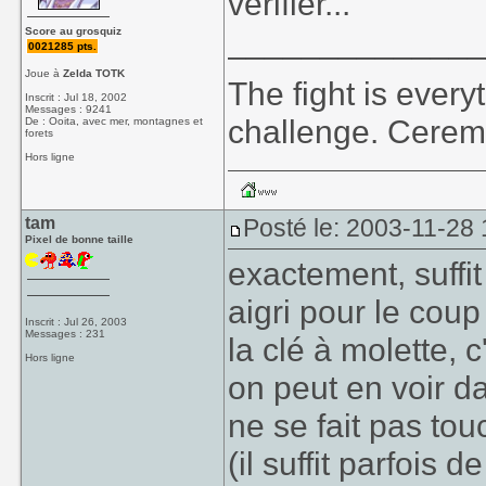
verifier...
_____________
Score au grosquiz
0021285 pts.
Joue à
Zelda TOTK
The fight is every
Inscrit : Jul 18, 2002
Messages : 9241
challenge. Cerem
De : Ooita, avec mer, montagnes et
forets
Hors ligne
tam
Posté le: 2003-11-28
Pixel de bonne taille
exactement, suffit
aigri pour le coup
Inscrit : Jul 26, 2003
Messages : 231
la clé à molette,
Hors ligne
on peut en voir d
ne se fait pas tou
(il suffit parfois 