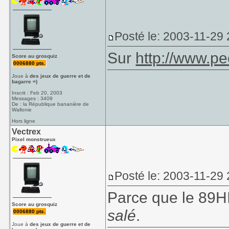
Posté le: 2003-11-29
Sur
http://www.pe
Score au grosquiz
0006880 pts.
Joue à
des jeux de guerre et de
bagarre =)
Inscrit : Feb 20, 2003
Messages : 3409
De : la République bananière de
Wallonie
Hors ligne
Vectrex
Pixel monstrueux
Posté le: 2003-11-29
Parce que le 89H
Score au grosquiz
salé
.
0006880 pts.
Joue à
des jeux de guerre et de