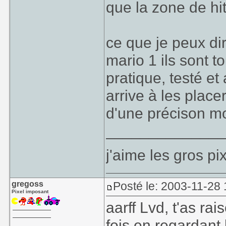
que la zone de hit
ce que je peux dir
mario 1 ils sont t
pratique, testé e
arrive à les place
d'une précison m
_____________
j'aime les gros pi
gregoss
Posté le: 2003-11-28 
Pixel imposant
aarff Lvd, t'as ra
fois en regardant 