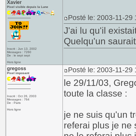
Xavier
Pixel visible depuis la Lune
Posté le: 2003-11-29
J'ai lu qu'il exist
Quelqu'un saurait
Inscrit : Jun 13, 2002
Messages : 7260
De : le sept sept
Hors ligne
gregoss
Posté le: 2003-11-29
Pixel imposant
le 29/11/03, Greg
toute la classe :
Inscrit : Oct 26, 2003
Messages : 764
De : Paris
Hors ligne
je ne suis qu'un t
referai plus je ne
ne le referai plus