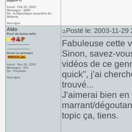
bagarre =)
Inscrit : Feb 20, 2003
Messages : 3409
De : la République bananière de
Wallonie
Hors ligne
Aldo
Posté le: 2003-11-29
Pixel de bonne taille
Fabuleuse cette v
Sinon, savez-vous 
Score au grosquiz
0002115 pts.
vidéos de ce genr
Inscrit : Nov 28, 2003
Messages : 291
quick", j'ai cherc
De : Peuwisse
Hors ligne
trouvé...
J'aimerai bien en 
marrant/dégoutant/
topic ça, tiens.