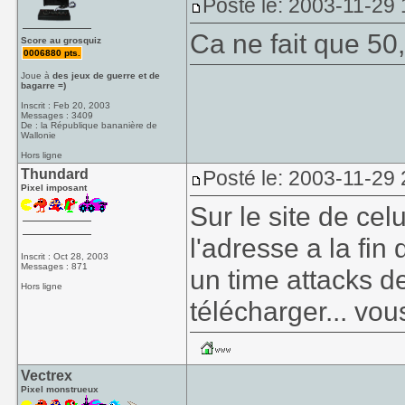
Posté le: 2003-11-29
Ca ne fait que 50
Score au grosquiz
0006880 pts.
Joue à
des jeux de guerre et de
bagarre =)
Inscrit : Feb 20, 2003
Messages : 3409
De : la République bananière de
Wallonie
Hors ligne
Thundard
Posté le: 2003-11-29
Pixel imposant
Sur le site de celu
l'adresse a la fin 
Inscrit : Oct 28, 2003
Messages : 871
un time attacks 
Hors ligne
télécharger... vou
Vectrex
Pixel monstrueux