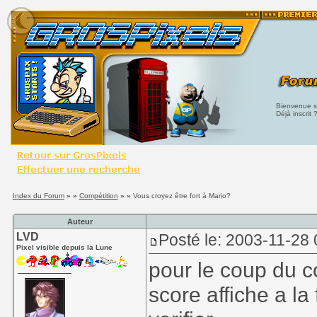
Bienvenue su
Déjà inscrit 
Index du Forum
» »
Compétition
» »
Vous croyez être fort à Mario?
Auteur
LVD
Posté le: 2003-11-28
Pixel visible depuis la Lune
pour le coup du cop
score affiche a l