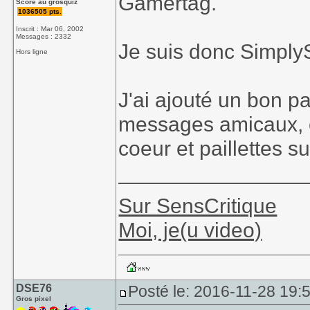
Gamertag.
Score au grosquiz
1036505 pts.
Inscrit : Mar 06, 2002
Messages : 2332
Je suis donc Simpl
Hors ligne
J'ai ajouté un bon p
messages amicaux, c
coeur et paillettes su
________________
Sur SensCritique
Moi, je(u video)
DSE76
Posté le: 2016-11-28 19:
Gros pixel