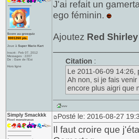
J'ai refait un gamer
ego féminin.
Ajoutez
Red Shirley
Score au grosquiz
0001260 pts.
________________
Joue à
Super Mario Kart
Inscrit : Feb 07, 2012
Messages : 2207
Citation
:
De : Gare de l'Est
Hors ligne
Le 2011-06-09 14:26, pet
Ah non, si je fais venir
encore plus aigri que 
Simply Smackkk
Posté le: 2016-08-27 19:
Pixel monstrueux
Il faut croire que j'é