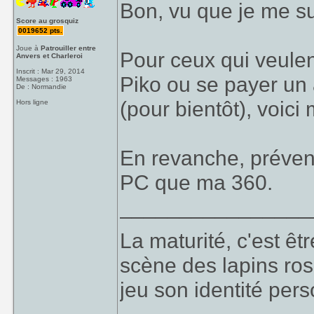
Bon, vu que je me su
Score au grosquiz
0019652 pts.
Joue à
Patrouiller entre
Pour ceux qui veulen
Anvers et Charleroi
Inscrit : Mar 29, 2014
Piko ou se payer u
Messages : 1963
De : Normandie
(pour bientôt), voic
Hors ligne
En revanche, prévene
PC que ma 360.
________________
La maturité, c'est êt
scène des lapins ros
jeu son identité perso