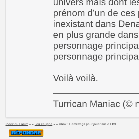
univers mais dont le
prénom d'un de ces 
inexistant dans Den
en plus grande dans S
personnage principal (
personnage principal
Voilà voilà.
________________
Turrican Maniac (©️ n
Index du Forum
» »
Jeu en ligne
» »
Xbox : Gamertags pour jouer sur le LIVE