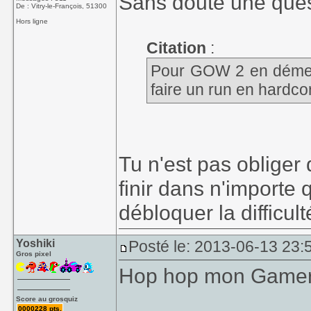
Sans doute une ques
De : Vitry-le-François, 51300
Hors ligne
Citation
:
Pour GOW 2 en dément,
faire un run en hardco
Tu n'est pas obliger d
finir dans n'importe 
débloquer la difficul
Yoshiki
Posté le: 2013-06-13 23:
Gros pixel
Hop hop mon Gamert
Score au grosquiz
0000228 pts.