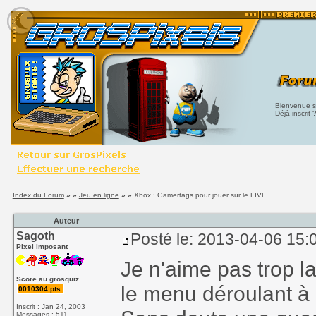
Bienvenue su
Déjà inscrit 
Index du Forum
» »
Jeu en ligne
» »
Xbox : Gamertags pour jouer sur le LIVE
Auteur
Sagoth
Posté le: 2013-04-06 15:0
Pixel imposant
Je n'aime pas trop la
Score au grosquiz
le menu déroulant à d
0010304 pts.
Inscrit : Jan 24, 2003
Messages : 511