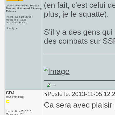
(en fait, c'est celui 
Joue à
Unchardted Drake's
Fortune, Uncharted 2 Among
plus, je le squatte).
Thieves
Inscrit : Sep 10, 2005
Messages : 1828
De : Ile-de-France
Hors ligne
S'il y a des gens qui
des combats sur SSF 
________________
CDJ
Posté le: 2013-11-05 12:
Tout petit pixel
Ca sera avec plaisir 
Inscrit : Nov 05, 2013
Messages : 26