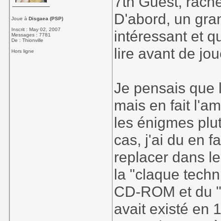
7th Guest, rach
D'abord, un gran
Joue à
Disgaea (PSP)
Inscrit : May 02, 2007
intéressant et qu
Messages : 7781
De : Thionville
lire avant de jou
Hors ligne
Je pensais que l'
mais en fait l'a
les énigmes plut
cas, j'ai du en f
replacer dans l
la "claque techn
CD-ROM et du "m
avait existé en 