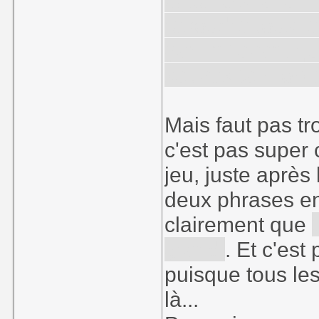
cette fois, à la 
résoudre tous le
gamin" avant qu
sauves ta propr
Mais faut pas tr
c'est pas super 
jeu, juste après
deux phrases en 
clairement que
grandi
. Et c'est
puisque tous le
là...