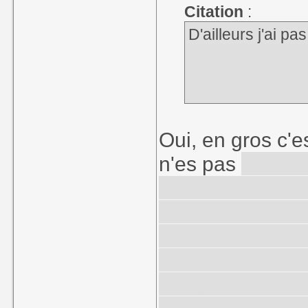
Citation
:
D'ailleurs j'ai pa
tu es l'esprit de
que la tournure d
de TAd, tu es son
Oui, en gros c'e
n'es pas
le Tad 
de Tad qui revoi
cette nuit-là. Et
capturé par Stau
même nuit encor
chaque fois... C