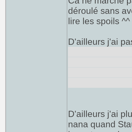
Ca ne marche pas
déroulé sans av
lire les spoils ^
D'ailleurs j'ai p
tu es l'esprit d
? parce que la t
Si tu es l'esprit
autant dire tu e
D'ailleurs j'ai p
nana quand Stau