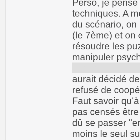
Perso, je pense 
techniques. A m
du scénario, on 
(le 7ème) et on 
résoudre les pu
manipuler psyc
que Stauf exauc
aurait décidé de
refusé de coopére
Faut savoir qu'à
pas censés être 
dû se passer "en
moins le seul s