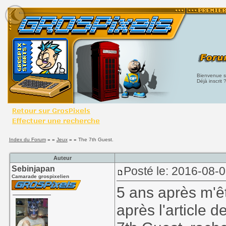
Bienvenue su
Déjà inscrit 
Index du Forum
» »
Jeux
» »
The 7th Guest.
Auteur
Sebinjapan
Posté le: 2016-08-
Camarade grospixelien
5 ans après m'êt
après l'article 