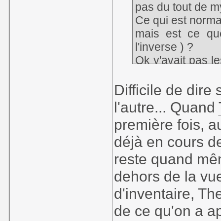
pas du tout de mys
Ce qui est normal
mais est ce que
l'inverse ) ?
Ok y'avait pas 
mais avec les dém
moment ou un au
Difficile de dire
l'autre... Quand
première fois, 
déjà en cours d
reste quand mêm
dehors de la vue
d'inventaire,
The
de ce qu'on a ap