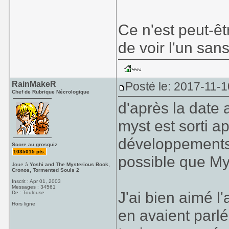
Ce n'est peut-êt
de voir l'un sans
RainMakeR
Posté le: 2017-11-1
Chef de Rubrique Nécrologique
d'après la date 
myst est sorti 
développements é
Score au grosquiz
1035015 pts.
possible que My
Joue à
Yoshi and The Mysterious Book,
Cronos, Tormented Souls 2
Inscrit : Apr 01, 2003
Messages : 34561
J'ai bien aimé l'
De : Toulouse
Hors ligne
en avaient parlé