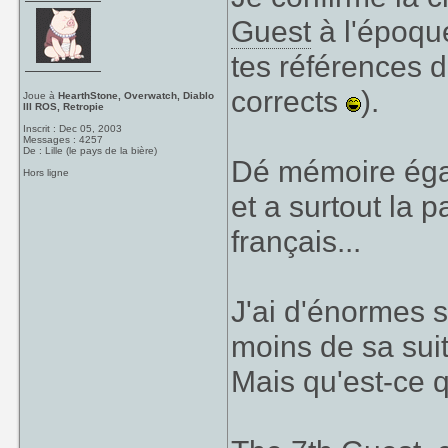
Guest
à l'époque
tes références 
corrects
).
Joue à
HearthStone, Overwatch, Diablo
III ROS, Retropie
Inscrit : Dec 05, 2003
Messages : 4257
De : Lille (le pays de la bière)
Dé mémoire égal
Hors ligne
et a surtout la p
français...
J'ai d'énormes 
moins de sa sui
Mais qu'est-ce qu