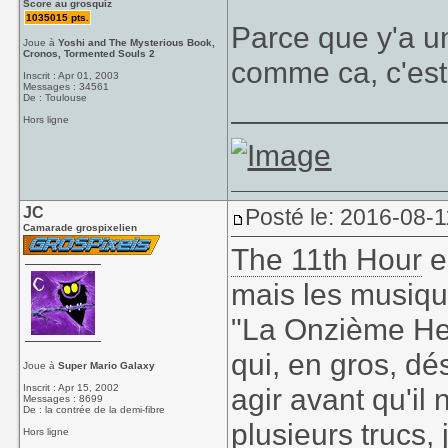
Score au grosquiz
1035015 pts.
Parce que y'a u
Joue à
Yoshi and The Mysterious Book,
Cronos, Tormented Souls 2
comme ca, c'est
Inscrit : Apr 01, 2003
Messages : 34561
____________
De : Toulouse
Hors ligne
JC
Posté le: 2016-08-1
Camarade grospixelien
The 11th Hour
e
mais les musiqu
"La Onzième Heu
qui, en gros, dé
Joue à
Super Mario Galaxy
Inscrit : Apr 15, 2002
agir avant qu'il 
Messages : 8699
De : la contrée de la demi-fibre
plusieurs trucs,
Hors ligne