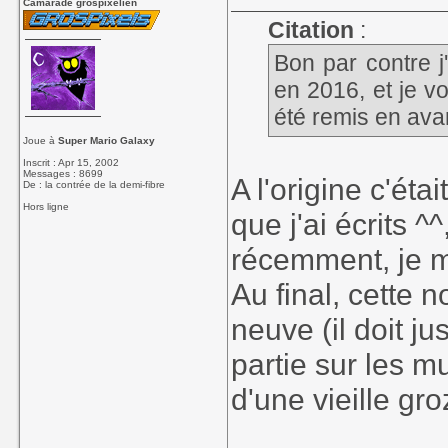
Camarade grospixelien
Citation
:
Bon par contre j'
en 2016, et je vo
été remis en ava
Joue à
Super Mario Galaxy
Inscrit : Apr 15, 2002
Messages : 8699
A l'origine c'éta
De : la contrée de la demi-fibre
Hors ligne
que j'ai écrits ^^
récemment, je me
Au final, cette 
neuve (il doit j
partie sur les 
d'une vieille gro