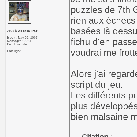
puzzles de 7th G
rien aux échecs
basées là dessu
Joue à
Disgaea (PSP)
Inscrit : May 02, 2007
fichu d'en pass
Messages : 7781
De : Thionville
voudrai me frott
Hors ligne
Alors j'ai regard
script du jeu.
Les différents p
plus développés 
bien malsaine m
Citation
: