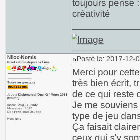
toujours pensé : 
créativité
____________
Niloc-Nomis
Posté le: 2017-12-
Pixel visible depuis la Lune
Merci pour cette
très bien écrit, t
Score au grosquiz
0024194 pts.
de ce qui reste 
Joue à
Dishonored (One X) / Metro 2033
(Switch)
Je me souviens 
Inscrit : Aug 11, 2002
Messages : 8697
De : Ferté sous Jouarre
type de jeu dan
Hors ligne
Ça faisait clair
ceux qui s'y son