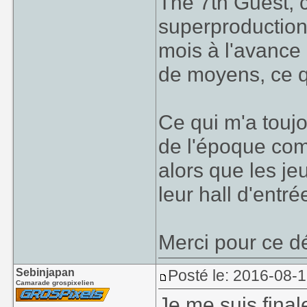
The 7th Guest, 
superproduction
mois à l'avance
de moyens, ce qu
Ce qui m'a toujo
de l'époque co
alors que les je
leur hall d'entré
Merci pour ce dé
Sebinjapan
Posté le: 2016-08-
Camarade grospixelien
Je me suis fina