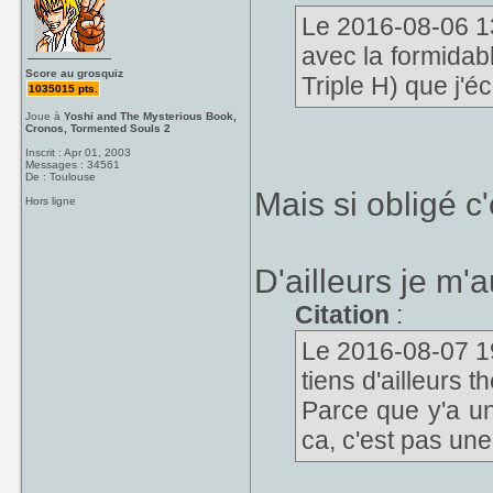
Le 2016-08-06 13
avec la formida
Score au grosquiz
Triple H) que j'é
1035015 pts.
Joue à
Yoshi and The Mysterious Book,
Cronos, Tormented Souls 2
Inscrit : Apr 01, 2003
Messages : 34561
De : Toulouse
Mais si obligé c
Hors ligne
D'ailleurs je m'
Citation
:
Le 2016-08-07 19
tiens d'ailleurs t
Parce que y'a u
ca, c'est pas une