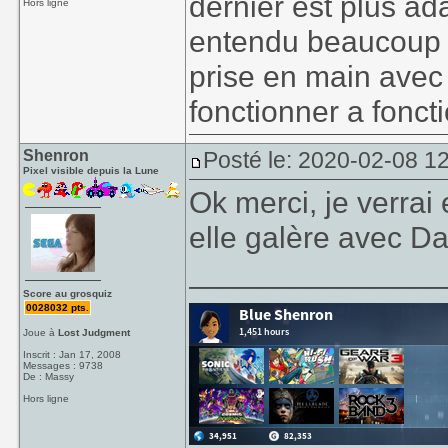
dernier est plus a
Hors ligne
entendu beaucoup d
prise en main avec l
fonctionner a fonct
Shenron
Posté le: 2020-02-08 1
Pixel visible depuis la Lune
Ok merci, je verrai
elle galère avec Da 
_______________
Score au grosquiz
0028032 pts.
Joue à
Lost Judgment
Inscrit : Jan 17, 2008
Messages : 9738
De : Massy
Hors ligne