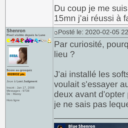
Du coup je me suis
15mn j'ai réussi à
Shenron
Posté le: 2020-02-05 2
Pixel visible depuis la Lune
Par curiosité, pour
lieu ?
Score au grosquiz
J'ai installé les s
0028032 pts.
voulait s'essayer au
Joue à
Lost Judgment
Inscrit : Jan 17, 2008
Messages : 9738
deux avant d'opter 
De : Massy
Hors ligne
je ne sais pas lequ
_______________