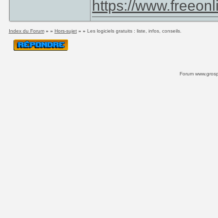
https://www.freeonl
Index du Forum
» »
Hors-sujet
» »
Les logiciels gratuits : liste, infos, conseils.
Forum www.grospi