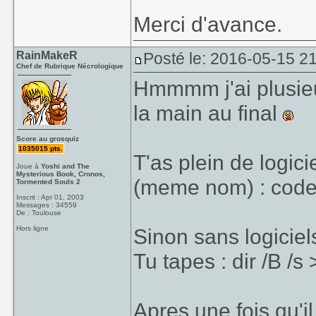
Merci d'avance.
RainMakeR
Posté le: 2016-05-15 2
Chef de Rubrique Nécrologique
Hmmmm j'ai plusieur
la main au final
Score au grosquiz
1035015 pts.
T'as plein de logici
Joue à
Yoshi and The
Mysterious Book, Cronos,
(meme nom) : codew
Tormented Souls 2
Inscrit : Apr 01, 2003
Messages : 34559
De : Toulouse
Hors ligne
Sinon sans logiciel
Tu tapes : dir /B /s >
Apres une fois qu'il