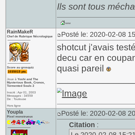
Ils sont tous mécha
RainMakeR
Posté le: 2020-02-08 1
Chef de Rubrique Nécrologique
shotcut j'avais tes
decu car en coupant
quasi pareil
Score au grosquiz
1035015 pts.
_______________
Joue à
Yoshi and The
Mysterious Book, Cronos,
Tormented Souls 2
Inscrit : Apr 01, 2003
Messages : 34559
De : Toulouse
Hors ligne
Youpla
Posté le: 2020-02-08 20
Pixel monstrueux
Citation
:
Le 2020-02-08 15:21