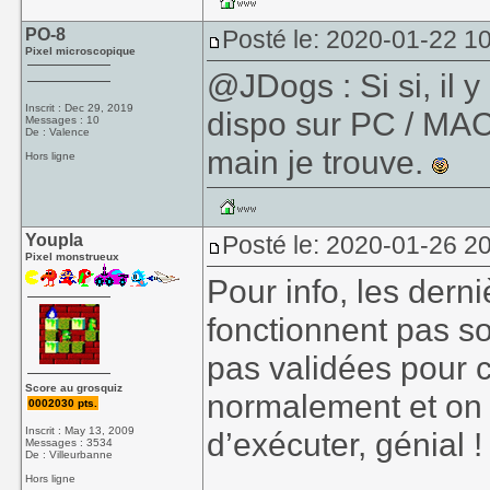
PO-8
Posté le: 2020-01-22 1
Pixel microscopique
@JDogs : Si si, il y
Inscrit : Dec 29, 2019
dispo sur PC / MAC
Messages : 10
De : Valence
main je trouve.
Hors ligne
Youpla
Posté le: 2020-01-26 20
Pixel monstrueux
Pour info, les dern
fonctionnent pas so
pas validées pour 
Score au grosquiz
normalement et on
0002030 pts.
Inscrit : May 13, 2009
d’exécuter, génial !
Messages : 3534
De : Villeurbanne
Hors ligne