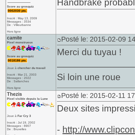
Handbrake probab
Score au grosquiz
0002030 pts.
Inscrit : May 13, 2009
Messages : 3534
De : Villeurbanne
Hors ligne
camite
Posté le: 2015-02-09 1
Pixel monstrueux
Merci du tuyau !
Score au grosquiz
_______________
0018186 pts.
Joue à
chercher du travail
Si loin une roue
Inscrit : Mar 21, 2003
Messages : 2022
De : Sallanches
Hors ligne
Thezis
Posté le: 2015-02-11 1
Pixel visible depuis la Lune
Deux sites impress
Joue à
Far Cry 3
Inscrit : Jul 19, 2002
Messages : 8907
-
http://www.clipconv
De : Bruxelles