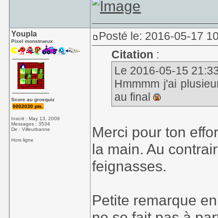
Youpla
Posté le: 2016-05-17 1
Pixel monstrueux
Citation
:
Le 2016-05-15 21:33
Hmmmm j'ai plusieurs
au final
Score au grosquiz
0002030 pts.
Inscrit : May 13, 2009
Messages : 3534
Merci pour ton effo
De : Villeurbanne
Hors ligne
la main. Au contrai
feignasses.
Petite remarque en
ne se fait pas à pa