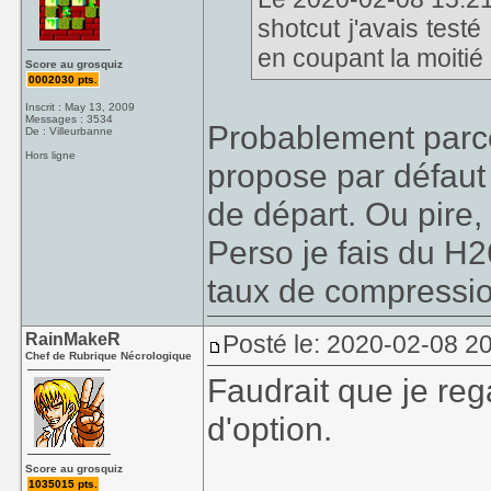
shotcut j'avais test
en coupant la moitié 
Score au grosquiz
0002030 pts.
Inscrit : May 13, 2009
Messages : 3534
Probablement parce 
De : Villeurbanne
Hors ligne
propose par défaut 
de départ. Ou pire,
Perso je fais du H2
taux de compressio
RainMakeR
Posté le: 2020-02-08 2
Chef de Rubrique Nécrologique
Faudrait que je re
d'option.
Score au grosquiz
1035015 pts.