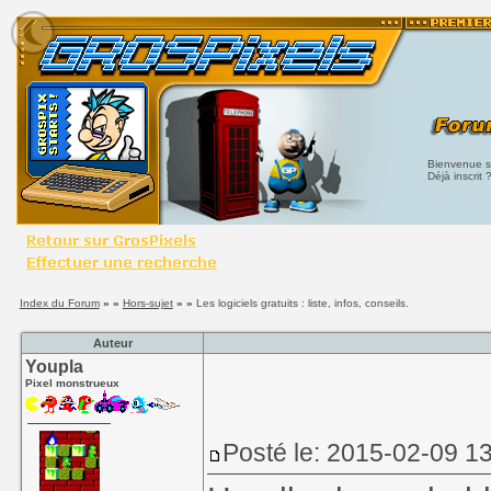
Bienvenue su
Déjà inscrit 
Index du Forum
» »
Hors-sujet
» »
Les logiciels gratuits : liste, infos, conseils.
Auteur
Youpla
Pixel monstrueux
Posté le: 2015-02-09 1