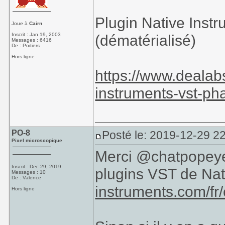
Plugin Native Inst
Joue à
Cairn
Inscrit : Jan 19, 2003
(dématérialisé)
Messages : 6416
De : Poitiers
Hors ligne
https://www.dealab
instruments-vst-ph
PO-8
Posté le: 2019-12-29 2
Pixel microscopique
Merci @chatpopeye 
Inscrit : Dec 29, 2019
plugins VST de Nat
Messages : 10
De : Valence
instruments.com/fr/
Hors ligne