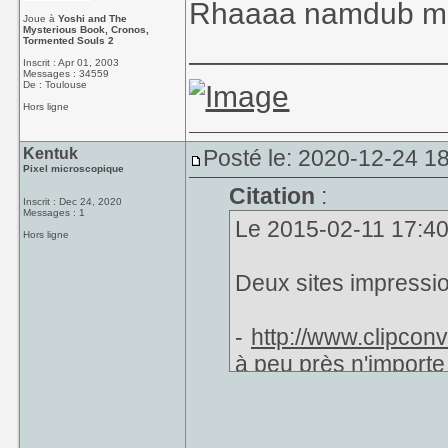
Rhaaaa namdub me
Joue à
Yoshi and The
Mysterious Book, Cronos,
_______________
Tormented Souls 2
Inscrit : Apr 01, 2003
Messages : 34559
De : Toulouse
Hors ligne
Kentuk
Posté le: 2020-12-24 1
Pixel microscopique
Citation
:
Inscrit : Dec 24, 2020
Messages : 1
Le 2015-02-11 17:40,
Hors ligne
Deux sites impressio
-
http://www.clipconve
à peu près n'importe 
-
http://www.zamzar
permet d'uploader de
tester donc je ne pe