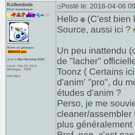
Kollembole
Posté le: 2016-04-06 0
Pixel monstrueux
Hello
(C'est bien 
Source, aussi ici ?
Un peu inattendu (o
Score au grosquiz
0000203 pts.
de "lacher" officiel
Joue à
Mon Backlog 2026
Inscrit : Feb 05, 2014
Toonz ( Certains ic
Messages : 4589
Hors ligne
d'anim' "pro", du m
études d'anim ?
Perso, je me souvien
cleaner/assembler l
plus généralement so
Bref, non, c'est pa