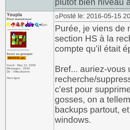
plutôt bien niveau 
Youpla
Posté le: 2016-05-15 2
Pixel monstrueux
Purée, je viens de
section HS à la re
compte qu'il était 
Score au grosquiz
0002030 pts.
Inscrit : May 13, 2009
Bref... auriez-vous 
Messages : 3534
De : Villeurbanne
recherche/suppressi
Hors ligne
c'est pour supprim
gosses, on a tellem
backups partout, et 
windows.