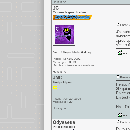
Hors ligne
JC
Camarade grospixelien
Posté l
J'ai ach
syndrôme
après qu
s'essouf
Joue à
Super Mario Galaxy
Inscrit : Apr 15, 2002
Messages : 8699
De : la contrée de la demi-fibre
Hors ligne
JMD
Posté l
Tout petit pixel
Perso, j
3D qui m
En ce qu
En tout 
Inscrit : Jan 20, 2004
Messages : 20
Nb : J'a
Hors ligne
Odysseus
Posté l
Pixel planétaire
j'ai touj