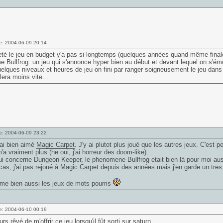
e: 2004-06-09 20:14
eté le jeu en budget y'a pas si longtemps (quelques années quand même finalem
 Bullfrog: un jeu qui s'annonce hyper bien au début et devant lequel on s'émer
elques niveaux et heures de jeu on fini par ranger soigneusement le jeu dans
lera moins vite...
e: 2004-06-09 23:22
'ai bien aimé
Magic Carpet
. J'y ai plutot plus joué que les autres jeux. C'est 
'a vraiment plus (he oui, j'ai horreur des doom-like).
i concerne Dungeon Keeper, le phenomene Bullfrog etait bien là pour moi aus
cas, j'ai pas rejoué à
Magic Carpet
depuis des années mais j'en garde un tres
ime bien aussi les jeux de mots pourris
e: 2004-06-10 00:19
ours rêvé de m'offrir ce jeu lorsqu'il fût sorti sur saturn.