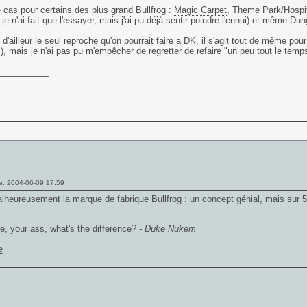
e cas pour certains des plus grand Bullfrog :
Magic Carpet
, Theme Park/Hospi
je n'ai fait que l'essayer, mais j'ai pu déjà sentir poindre l'ennui) et même Du
 d'ailleur le seul reproche qu'on pourrait faire a DK, il s'agit tout de même po
, mais je n'ai pas pu m'empêcher de regretter de refaire "un peu tout le tem
___________
e: 2004-06-09 17:59
lheureusement la marque de fabrique Bullfrog : un concept génial, mais sur 5
___________
e, your ass, what's the difference?
- Duke Nukem