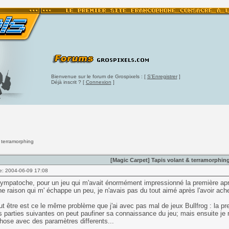
Bienvenue sur le forum de Grospixels : [
S'Enregistrer
]
Déjà inscrit ? [
Connexion
]
& terramorphing
[Magic Carpet] Tapis volant & terramorphin
e: 2004-06-09 17:08
sympatoche, pour un jeu qui m'avait énormément impressionné la première après
ne raison qui m' échappe un peu, je n'avais pas du tout aimé après l'avoir ach
t être est ce le même problème que j'ai avec pas mal de jeux Bullfrog : la pre
 parties suivantes on peut paufiner sa connaissance du jeu; mais ensuite je r
ose avec des paramètres differents...