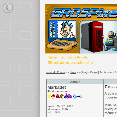
Index du Forum
» »
Jeux
» »
[Magic Carpet] Tapis volant 
Auteur
Markadet
Posté l
Pixel monstrueux
Article 
, pour u
Mais peu
Inscrit : Mar 20, 2002
quelques
Messages : 2207
De : Tours
même ch