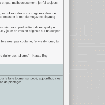
rs et que, malheureusement, je n'ai toujours
e, en utilisant des sorts magiques dans un
e me repasser le test du magazine playmag
un très grand pied vidéo ludique, quelque
x y jouer en version originale sur un support
ois n'est pas coutume, l'envie d'y jouer, tu
 d'aller aux toilettes" - Karate Boy
 le faire tourner sur pécé, aujourd'hui, c'est
pbs de plantages.