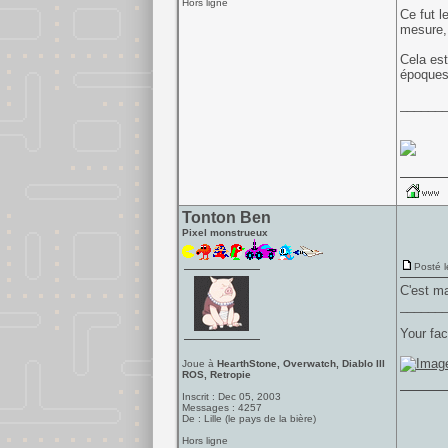
Hors ligne
Ce fut l
mesure, 
Cela est
époques)
______
Tonton Ben
Pixel monstrueux
Posté l
C'est ma
______
Your fac
Joue à
HearthStone, Overwatch, Diablo III
ROS, Retropie
Inscrit : Dec 05, 2003
Messages : 4257
De : Lille (le pays de la bière)
Hors ligne