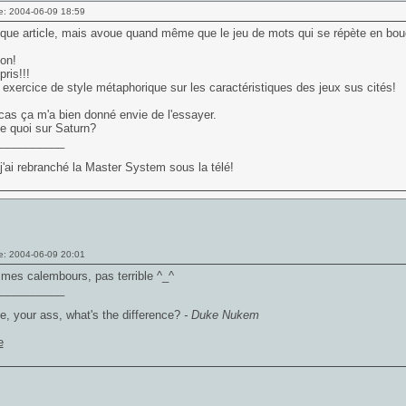
e: 2004-06-09 18:59
ue article, mais avoue quand même que le jeu de mots qui se répète en boucl
on!
pris!!!
 exercice de style métaphorique sur les caractéristiques des jeux sus cités!
cas ça m'a bien donné envie de l'essayer.
e quoi sur Saturn?
___________
 j'ai rebranché la Master System sous la télé!
e: 2004-06-09 20:01
es calembours, pas terrible ^_^
___________
e, your ass, what's the difference?
- Duke Nukem