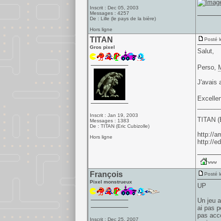
Inscrit : Dec 05, 2003
Messages : 4257
De : Lille (le pays de la bière)
Hors ligne
TITAN
Posté l
Gros pixel
Salut,
Perso,
M
J'avais 
Excelle
______
Inscrit : Jan 19, 2003
TITAN (E
Messages : 1383
De : TITAN (Eric Cubizolle)
http://
Hors ligne
http://ed
François
Posté l
Pixel monstrueux
UP
Un jeu a
ai pas p
pas acco
Inscrit : Dec 25, 2007