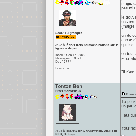
magic ca
pas mis 
je trouv
univers 
(malgrè q
Score au grosquiz
un de ce
0004305 pts.
chose d'
qui l'est
Joue à
lâcher trois poissons-ballons sur la
ligne de départ.
en tout 
Inscrit : Sep 15, 2002
Messages : 10891
m'as bie
De : ?????
______
Hors ligne
"Il n'es
Tonton Ben
Pixel monstrueux
Posté l
Tu peux 
un peu g
Faut qu
______
Your fac
Joue à
HearthStone, Overwatch, Diablo III
ROS, Retropie