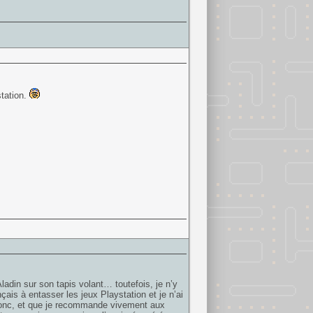
tation.
Aladin sur son tapis volant… toutefois, je n’y
ais à entasser les jeux Playstation et je n’ai
r donc, et que je recommande vivement aux