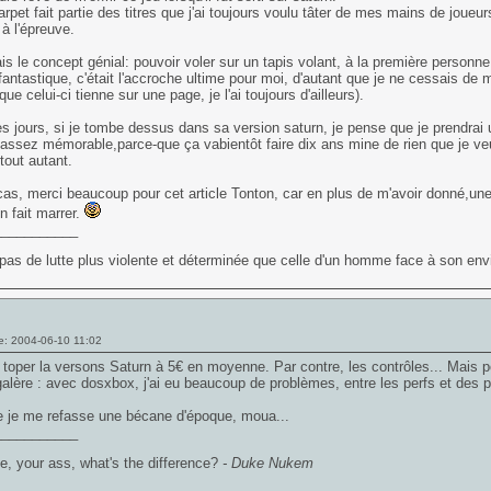
rpet fait partie des titres que j'ai toujours voulu tâter de mes mains de joueu
à l'épreuve.
ais le concept génial: pouvoir voler sur un tapis volant, à la première personn
fantastique, c'était l'accroche ultime pour moi, d'autant que je ne cessais d
ue celui-ci tienne sur une page, je l'ai toujours d'ailleurs).
s jours, si je tombe dessus dans sa version saturn, je pense que je prendrai 
assez mémorable,parce-que ça vabientôt faire dix ans mine de rien que je veu
 tout autant.
cas, merci beaucoup pour cet article Tonton, car en plus de m'avoir donné,une f
n fait marrer.
___________
t pas de lutte plus violente et déterminée que celle d'un homme face à son envie
e: 2004-06-10 11:02
toper la versons Saturn à 5€ en moyenne. Par contre, les contrôles... Mais pour
alère : avec dosxbox, j'ai eu beaucoup de problèmes, entre les perfs et des 
e je me refasse une bécane d'époque, moua...
___________
e, your ass, what's the difference?
- Duke Nukem