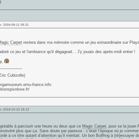
e: 2004-06-11 08:31
agic Carpet
restera dans ma mémoire comme un jeu extraordinaire sur Plays
adoré ce jeu et l'ambiance qu'il dégageait... J'y jouais des après-midi entier !
nt.
___________
ric Cubizolle)
amigamuseum.emu-france.info
itionspixnlove.fr/
e: 2019-10-15 16:12
gréable à parcourir une heure ou deux que ce
Magic Carpet
, pour se la jouer 
ersévéré plus que ça. Sans doute par paresse : c’était l’époque où je commenç
rdé à ce titre autant d’attention qu’il méritait. Un bon Bullfrog à (ré)essaye