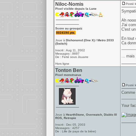
Niloc-Nomis
Posté l
Pixel visible depuis la Lune
Sympatiq
Ah nooo
J'ai com
Score au grosquiz
C'est un
0024194 pts.
En tout 
Joue à
Dishonored (One X) / Metro 2033
Ca donn
(Switch)
______
Inscrit : Aug 11, 2002
Messages : 8697
... mais
De : Ferté sous Jouarre
Hors ligne
Tonton Ben
Pixel monstrueux
Posté l
Comme m
______
Your fac
Joue à
HearthStone, Overwatch, Diablo III
ROS, Retropie
Inscrit : Dec 05, 2003
Messages : 4257
De : Lille (le pays de la bière)