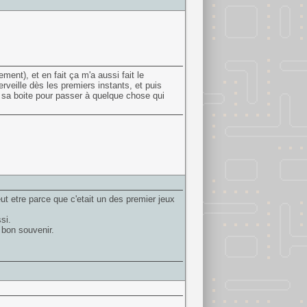
ent), et en fait ça m'a aussi fait le
veille dès les premiers instants, et puis
 sa boite pour passer à quelque chose qui
peut etre parce que c'etait un des premier jeux
si.
 bon souvenir.