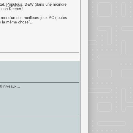
tal,
Populous
, B&W (dans une moindre
ngeon Keeper !
ur moi d'un des meilleurs jeux PC (toutes
ps la même chose"..
0 niveaux...