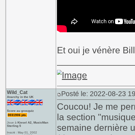
Yeah !
(Sinon Kate bush c'e
Et oui je vénère Bi
_______________
Wild_Cat
Posté le: 2022-08-23 1
Anarchy in the UK
Coucou! Je me perm
Score au grosquiz
la section "musique
0031906 pts.
Joue à
Kiesel A2, MusicMan
semaine dernière u
Sterling 5
Inscrit : May 01, 2002