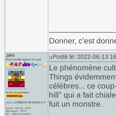
_______________
Donner, c'est donne
JiPé
Posté le: 2022-06-13 1
Pixel visible depuis la Lune
Le phénomène cult
Things évidemment)
célèbres... ce coup
hill" qui a fait chi
Score au grosquiz
0002920 pts.
fuit un monstre.
Joue à
STREETS OF RAGE 4 !!!
Inscrit : Apr 26, 2008
Messages : 5622
De : valence passion