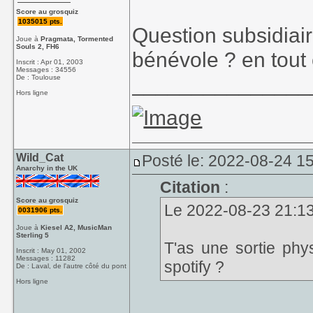
Score au grosquiz
1035015 pts.
Question subsidiai
Joue à
Pragmata, Tormented
Souls 2, FH6
bénévole ? en tout 
Inscrit : Apr 01, 2003
Messages : 34556
_______________
De : Toulouse
Hors ligne
Wild_Cat
Posté le: 2022-08-24 1
Anarchy in the UK
Citation
:
Score au grosquiz
Le 2022-08-23 21:13
0031906 pts.
Joue à
Kiesel A2, MusicMan
Sterling 5
T'as une sortie phy
Inscrit : May 01, 2002
Messages : 11282
spotify ?
De : Laval, de l'autre côté du pont
Hors ligne