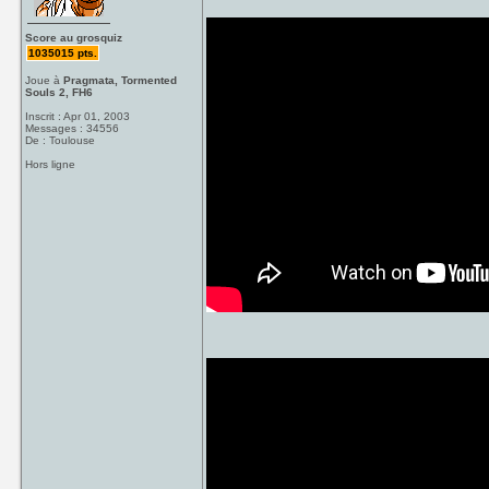
Score au grosquiz
1035015 pts.
Joue à
Pragmata, Tormented
Souls 2, FH6
Inscrit : Apr 01, 2003
Messages : 34556
De : Toulouse
Hors ligne