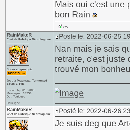
Mais oui c'est une 
bon Rain
RainMakeR
Posté le: 2022-06-25 1
Chef de Rubrique Nécrologique
Nan mais je sais qu
retraite, c'est just
trouvé mon bonheu
Score au grosquiz
1035015 pts.
_______________
Joue à
Pragmata, Tormented
Souls 2, FH6
Inscrit : Apr 01, 2003
Messages : 34556
De : Toulouse
Hors ligne
RainMakeR
Posté le: 2022-06-26 2
Chef de Rubrique Nécrologique
Je suis deg que Art