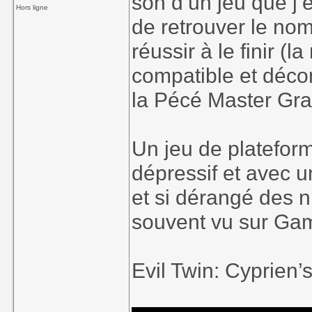
son d’un jeu que j’é
Hors ligne
de retrouver le nom
réussir à le finir (
compatible et déco
la Pécé Master Gra
Un jeu de platefor
dépressif et avec u
et si dérangé des n
souvent vu sur G
Evil Twin: Cyprien’