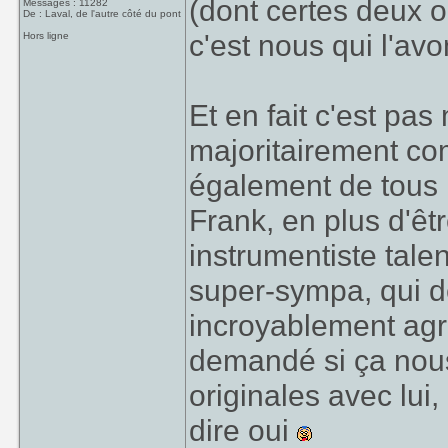
(dont certes deux o
Messages : 11282
De : Laval, de l'autre côté du pont
c'est nous qui l'av
Hors ligne
Et en fait c'est pa
majoritairement co
également de tous le
Frank, en plus d'êt
instrumentiste tale
super-sympa, qui dé
incroyablement agré
demandé si ça nous
originales avec lui
dire oui