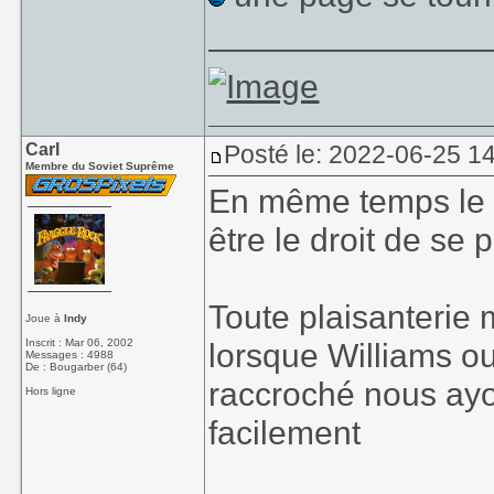
_______________
Carl
Posté le: 2022-06-25 1
Membre du Soviet Suprême
En même temps le m
être le droit de se
Toute plaisanterie 
Joue à
Indy
Inscrit : Mar 06, 2002
lorsque Williams o
Messages : 4988
De : Bougarber (64)
raccroché nous ayo
Hors ligne
facilement