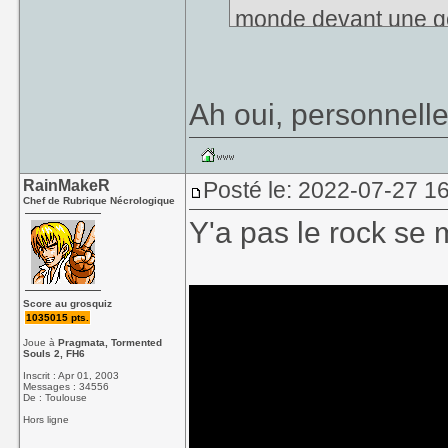
monde devant une go
Me concernant, c'est
"Dance with the dea
Ah oui, personnell
d'album que j'avais l
RainMakeR
Posté le: 2022-07-27 1
Chef de Rubrique Nécrologique
Y'a pas le rock se
Score au grosquiz
1035015 pts.
Joue à
Pragmata, Tormented
Souls 2, FH6
Inscrit : Apr 01, 2003
Messages : 34556
De : Toulouse
Hors ligne