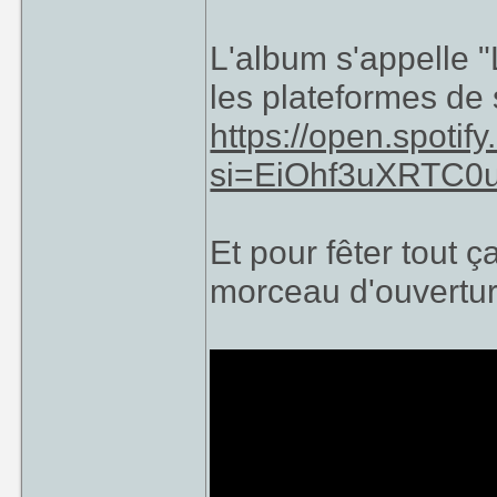
L'album s'appelle "
les plateformes de s
https://open.spot
si=EiOhf3uXRTC
Et pour fêter tout ç
morceau d'ouvertur