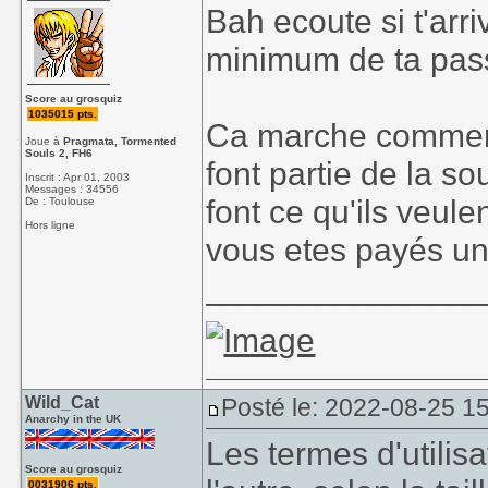
Bah ecoute si t'ar
minimum de ta passi
Score au grosquiz
1035015 pts.
Ca marche comment
Joue à
Pragmata, Tormented
Souls 2, FH6
font partie de la so
Inscrit : Apr 01, 2003
Messages : 34556
font ce qu'ils veul
De : Toulouse
Hors ligne
vous etes payés un
_______________
Wild_Cat
Posté le: 2022-08-25 1
Anarchy in the UK
Les termes d'utilis
Score au grosquiz
0031906 pts.