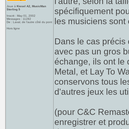
l'autre, selon la ta
Joue à
Kiesel A2, MusicMan
spécifiquement pour
Sterling 5
Inscrit : May 01, 2002
les musiciens sont 
Messages : 11282
De : Laval, de l'autre côté du pont
Hors ligne
Dans le cas précis 
avec pas un gros b
échange, ils ont le
Metal, et Lay To Was
conservons tous les
d'autres jeux les u
(pour C&C Remaster
enregistrer et prod