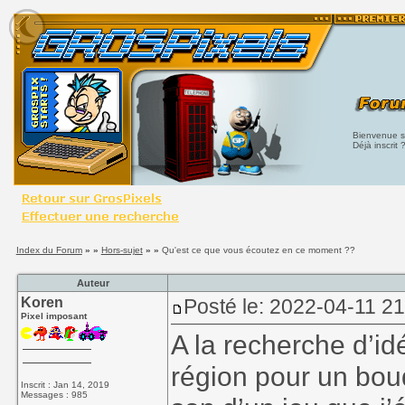
Bienvenue su
Déjà inscrit 
Index du Forum
» »
Hors-sujet
» »
Qu'est ce que vous écoutez en ce moment ??
Auteur
Koren
Posté le: 2022-04-11 2
Pixel imposant
A la recherche d’id
région pour un bou
Inscrit : Jan 14, 2019
Messages : 985