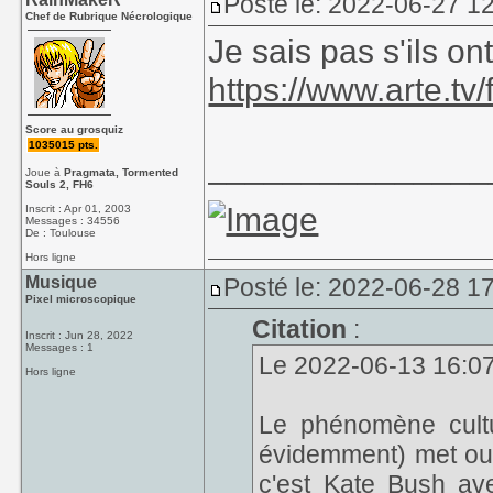
Posté le: 2022-06-27 1
Chef de Rubrique Nécrologique
Je sais pas s'ils on
https://www.arte.tv/
Score au grosquiz
1035015 pts.
_______________
Joue à
Pragmata, Tormented
Souls 2, FH6
Inscrit : Apr 01, 2003
Messages : 34556
De : Toulouse
Hors ligne
Musique
Posté le: 2022-06-28 1
Pixel microscopique
Citation
:
Inscrit : Jun 28, 2022
Messages : 1
Le 2022-06-13 16:07, 
Hors ligne
Le phénomène cultu
évidemment) met ou r
c'est Kate Bush avec