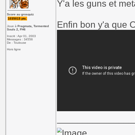
Y'a les guns et met
Score au grosquiz
1035015 pts.
Enfin bon y'a que 
Joue à
Pragmata, Tormented
Souls 2, FH6
Inscrit : Apr 01, 2003
Messages : 34556
De : Toulouse
Hors ligne
_______________