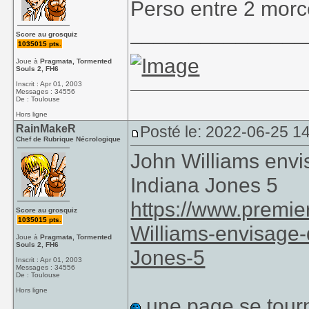
Perso entre 2 morc
_______________
Score au grosquiz
1035015 pts.
Joue à
Pragmata, Tormented
Souls 2, FH6
Inscrit : Apr 01, 2003
Messages : 34556
De : Toulouse
Hors ligne
RainMakeR
Posté le: 2022-06-25 1
Chef de Rubrique Nécrologique
John Williams envi
Indiana Jones 5
https://www.premi
Score au grosquiz
1035015 pts.
Williams-envisage-
Joue à
Pragmata, Tormented
Souls 2, FH6
Jones-5
Inscrit : Apr 01, 2003
Messages : 34556
De : Toulouse
Hors ligne
une page se tourn