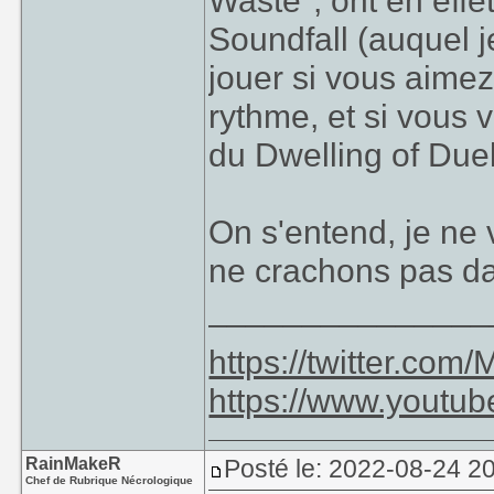
Waste", ont en effe
Soundfall (auquel 
jouer si vous aimez
rythme, et si vous 
du Dwelling of Due
On s'entend, je ne 
ne crachons pas da
_______________
https://twitter.co
https://www.youtu
RainMakeR
Posté le: 2022-08-24 2
Chef de Rubrique Nécrologique