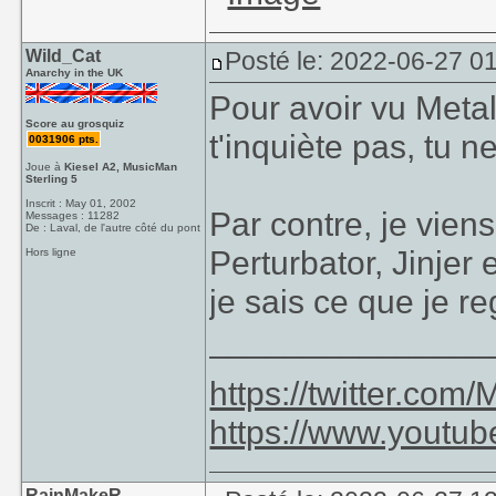
Wild_Cat
Posté le: 2022-06-27 0
Anarchy in the UK
Pour avoir vu Metall
Score au grosquiz
t'inquiète pas, tu ne
0031906 pts.
Joue à
Kiesel A2, MusicMan
Sterling 5
Inscrit : May 01, 2002
Par contre, je viens
Messages : 11282
De : Laval, de l'autre côté du pont
Perturbator, Jinjer 
Hors ligne
je sais ce que je 
_______________
https://twitter.co
https://www.youtu
RainMakeR