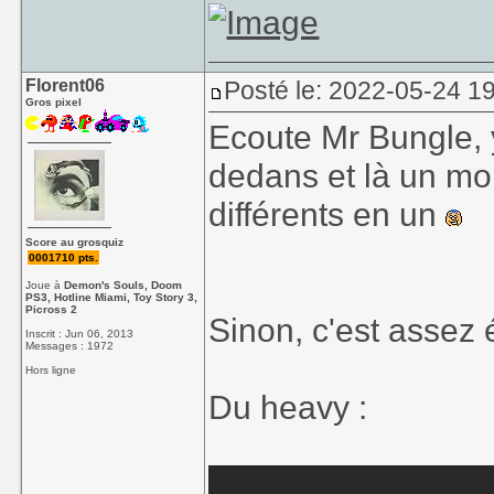
Florent06
Posté le: 2022-05-24 1
Gros pixel
Ecoute Mr Bungle, 
dedans et là un mo
différents en un
Score au grosquiz
0001710 pts.
Joue à
Demon's Souls, Doom
PS3, Hotline Miami, Toy Story 3,
Picross 2
Sinon, c'est assez
Inscrit : Jun 06, 2013
Messages : 1972
Hors ligne
Du heavy :