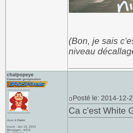
(Bon, je sais c'
niveau décalla
chatpopeye
Camarade grospixelien
Posté le: 2014-12-
Ca c'est White G
Joue à
Cairn
Inscrit : Jan 19, 2003
Messages : 6416