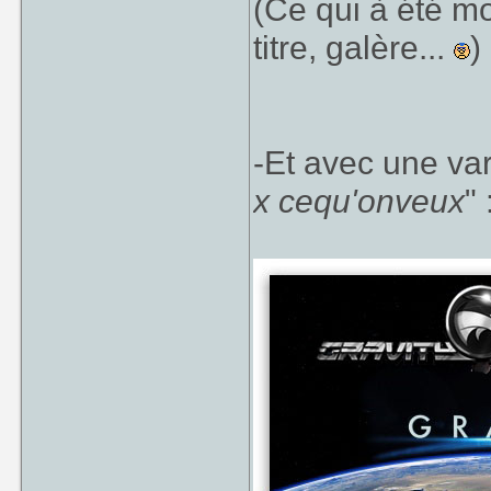
(Ce qui à été mo
titre, galère...
)
-Et avec une var
x cequ'onveux
" 