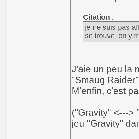
Citation
:
je ne suis pas al
se trouve, on y 
J'aie un peu la 
"Smaug Raider" 
M'enfin, c'est p
("Gravity" <---> 
jeu "Gravity" da