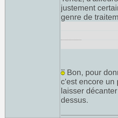
justement certa
genre de traite
of the Colossus
World
, etc... s
la majeure parti
Bon, pour donn
c'est encore un 
laisser décante
dessus.