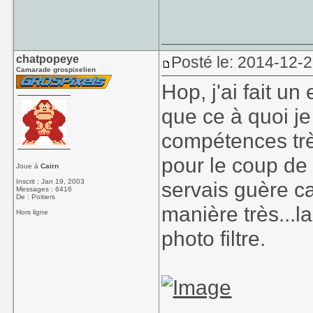
chatpopeye
Posté le: 2014-12-
Camarade grospixelien
Hop, j'ai fait un
que ce à quoi j
compétences trè
pour le coup de
Joue à
Cairn
Inscrit : Jan 19, 2003
servais guère ca
Messages : 6416
De : Poitiers
manière très...la
Hors ligne
photo filtre.