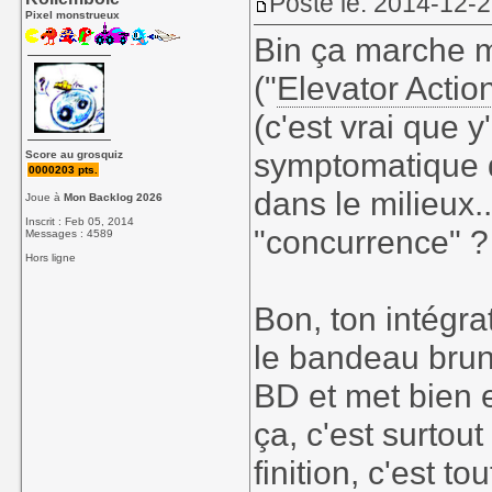
Posté le: 2014-12-
Pixel monstrueux
Bin ça marche m
("
Elevator Actio
(c'est vrai que 
symptomatique d
Score au grosquiz
0000203 pts.
dans le milieux.
Joue à
Mon Backlog 2026
Inscrit : Feb 05, 2014
"concurrence" 
Messages : 4589
Hors ligne
Bon, ton intégr
le bandeau brun 
BD et met bien e
ça, c'est surtou
finition, c'est t