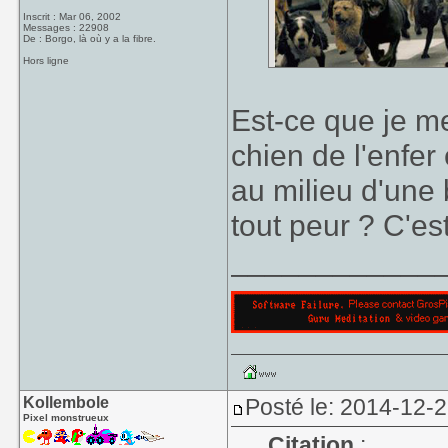
Inscrit : Mar 06, 2002
Messages : 22908
De : Borgo, là où y a la fibre.
Hors ligne
Est-ce que je me
chien de l'enfer
au milieu d'une
tout peur ? C'es
____________
Kollembole
Posté le: 2014-12-
Pixel monstrueux
Citation
: