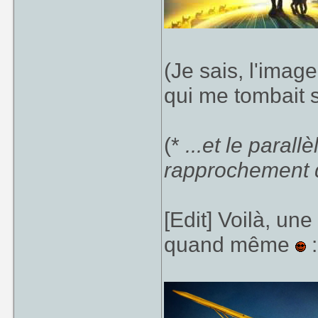
(Je sais, l'image
qui me tombait 
(*
...et le parall
rapprochement 
[Edit] Voilà, un
quand même
: