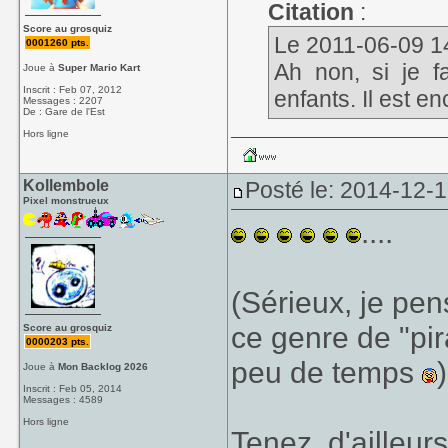
Citation
:
Score au grosquiz
Le 2011-06-09 14:2
0001260 pts.
Ah non, si je fa
Joue à
Super Mario Kart
Inscrit : Feb 07, 2012
enfants. Il est en
Messages : 2207
De : Gare de l'Est
Hors ligne
Kollembole
Posté le: 2014-12-1
Pixel monstrueux
....
(Sérieux, je pen
ce genre de "pir
Score au grosquiz
0000203 pts.
peu de temps
)
Joue à
Mon Backlog 2026
Inscrit : Feb 05, 2014
Messages : 4589
Hors ligne
Tenez, d'ailleurs,