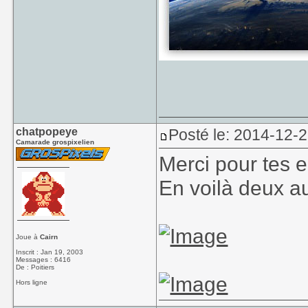
chatpopeye
Posté le: 2014-12-
Camarade grospixelien
Merci pour tes 
En voilà deux au
Joue à
Cairn
Inscrit : Jan 19, 2003
Messages : 6416
De : Poitiers
Hors ligne