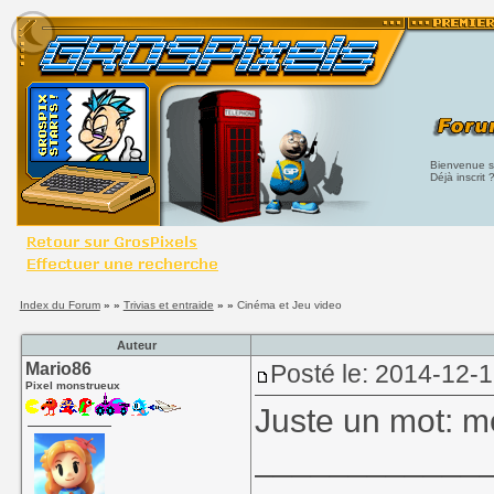
Bienvenue su
Déjà inscrit 
Index du Forum
» »
Trivias et entraide
» »
Cinéma et Jeu video
Auteur
Mario86
Posté le: 2014-12-1
Pixel monstrueux
Juste un mot: me
____________