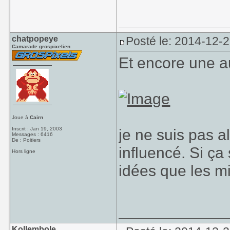
chatpopeye
Posté le: 2014-12-
Camarade grospixelien
Et encore une a
Joue à
Cairn
Inscrit : Jan 19, 2003
je ne suis pas a
Messages : 6416
De : Poitiers
influencé. Si ça
Hors ligne
idées que les m
Kollembole