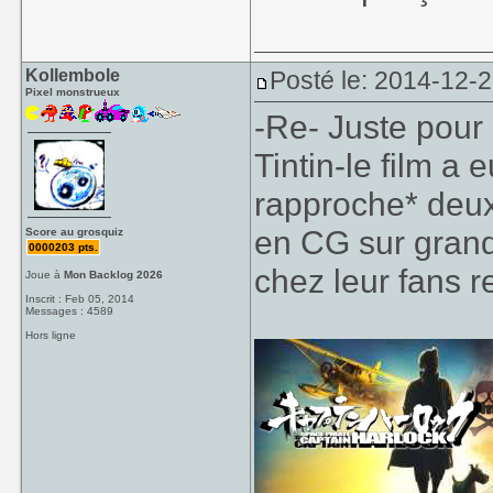
Kollembole
Posté le: 2014-12-2
Pixel monstrueux
-Re- Juste pour
Tintin-le film a 
rapproche* deu
en CG sur grand 
Score au grosquiz
0000203 pts.
chez leur fans r
Joue à
Mon Backlog 2026
Inscrit : Feb 05, 2014
Messages : 4589
Hors ligne