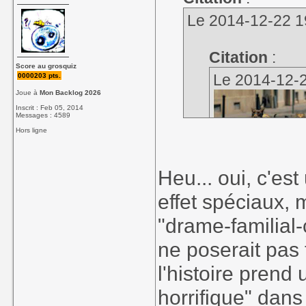
Le 2014-12-22 19:
Citation
:
Score au grosquiz
Le 2014-12-20
0000203 pts.
Joue à
Mon Backlog 2026
Inscrit : Feb 05, 2014
Messages : 4589
Hors ligne
Heu... oui, c'est
effet spéciaux, 
Est-ce que je me
"drame-familial-
de l'enfer en C
d'une bande de g
ne poserait pas
un film fauché, o
l'histoire prend 
horrifique" dans