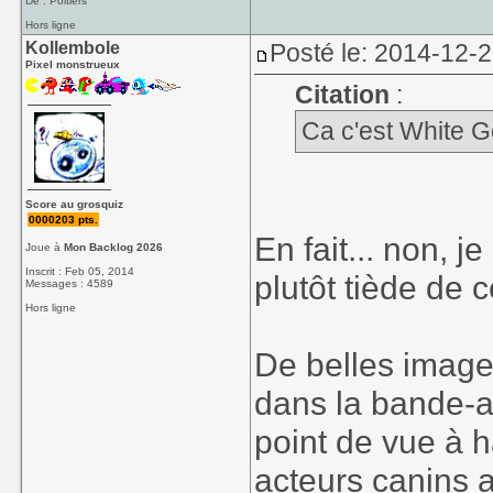
De : Poitiers
Hors ligne
Kollembole
Posté le: 2014-12-2
Pixel monstrueux
Citation
:
Ca c'est White Go
Score au grosquiz
0000203 pts.
En fait... non, 
Joue à
Mon Backlog 2026
Inscrit : Feb 05, 2014
plutôt tiède de 
Messages : 4589
Hors ligne
De belles image
dans la bande-an
point de vue à h
acteurs canins a