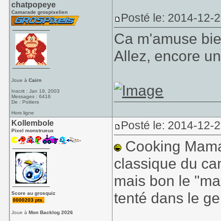
chatpopeye
Camarade grospixelien
Posté le: 2014-12-
Ca m'amuse bie
Allez, encore un
Joue à
Cairn
Inscrit : Jan 19, 2003
Messages : 6416
De : Poitiers
Hors ligne
Kollembole
Posté le: 2014-12-2
Pixel monstrueux
Cooking Mama..
classique du ca
mais bon le "ma
tenté dans le g
Score au grosquiz
0000203 pts.
Joue à
Mon Backlog 2026