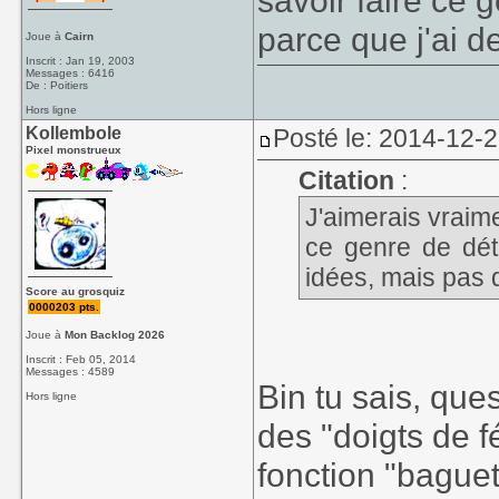
savoir faire ce 
parce que j'ai d
Joue à
Cairn
Inscrit : Jan 19, 2003
Messages : 6416
De : Poitiers
Hors ligne
Kollembole
Posté le: 2014-12-2
Pixel monstrueux
Citation
:
J'aimerais vraime
ce genre de déto
idées, mais pas d
Score au grosquiz
0000203 pts.
Joue à
Mon Backlog 2026
Inscrit : Feb 05, 2014
Messages : 4589
Bin tu sais, que
Hors ligne
des "doigts de f
fonction "baguet