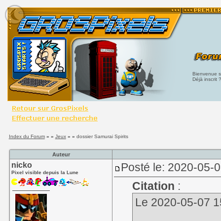
Bienvenue su
Déjà inscrit 
Index du Forum
» »
Jeux
» »
dossier Samurai Spirits
Auteur
nicko
Posté le: 2020-05-0
Pixel visible depuis la Lune
Citation
:
Le 2020-05-07 15: