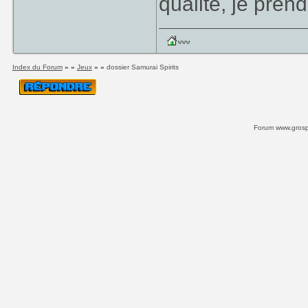
qualité, je prend
Index du Forum
» »
Jeux
» »
dossier Samurai Spirits
Forum www.grospi