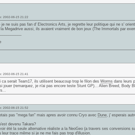
e: 2002-06-15 21:22
 je ne suis pas fan d' Electronics Arts, je regrette leur politique qui ne s' orien
la Megadrive aussi, ils avaient vraiment de bon jeux (The Immortals par exem
___________
e: 2002-06-15 21:41
 ca serait Team17, ils utilisent beaucoup trop le filon des
Worms
dans leurs p
si jouer (remarquez, je n'ai pas encore teste Stunt GP)... Alien Breed, Body 
s...
e: 2002-06-15 21:52
 etais pas "mega fan" mais apres avoir connu Cryo avec
Dune
, j' esperais aut
u'est devenu Takara?
oir été la seule alternative réaliste a la NeoGeo (a travers ses conversions 
du leur trace même si je ne me fais pas trop d'illusion.