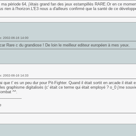
ma période 64, j'étais grand fan des jeux estampillés RARE.Or en ce moment,
lus rien à l'horizon.L'E3 nous a d'ailleurs confirmé que la santé de ce dévelop
e: 2002-06-16 14:00
 car Rare c du grandiose ! De loin le meilleur editeur européen à mes yeux.
e: 2002-06-16 14:33
rai que t' es un peu dur pour Pit-Fighter. Quand il était sortit en arcade il étai
les graphisme digitalisés (c' était ce terme qui était employé ? o_0 j'me souvie
Combat ^^.
___________