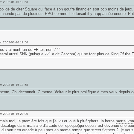
e: 2002-06-16 19:53
obligé de citer Square qui face à son goufre financier, sort bcp moins de jeu
innonde pas de plusieurs RPG comme il le faisait il y a qq année encore. Pat
e: 2002-06-16 19:56
'es vraiment fan de FF toi, non ? ^^
iterai aussi SNK (puisque kk1 a dit Capcom) qui ne font plus de King Of the F
e: 2002-06-16 19:58
com, Cbl deconnait. C meme l'éditeur le plus prolifique à mes yeux depuis q
e: 2002-06-16 20:00
mais moi, la première fois que j'ai vu et joué à pit-figthers, la borne
mortal ko
 décalage dans ma salle d'arcade de l'époque(qui depuis est devenue une bou
 a du sortir en arcade à peu près en meme temps que street figthers 2. je vo