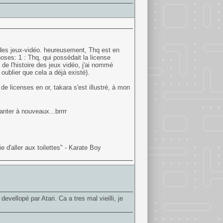
e des jeux-vidéo. heureusement, Thq est en
oses: 1 : Thq, qui possédait la license
 de l'histoire des jeux vidéo, j'ai nommé
ublier que cela a déjà existé).
 de licenses en or, takara s'est illustré, à mon
hanter à nouveaux...brrrr
 d'aller aux toilettes" - Karate Boy
vellopé par Atari. Ca a tres mal vieilli, je