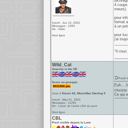
techniqu
4 coups 
meurs).
pour inf
format a
Inscrit : Jun 12, 2002
à un pot
Messages : 1093
De : Αἰαία
pour lu
Hors ligne
j'ai touj
______
"Il n'es
Wild_Cat
Anarchy in the UK
Posté l
Score au grosquiz
Euh... J
0031906 pts.
n'existe 
Joue à
Kiesel A2, MusicMan Sterling 5
Ce qui e
Inscrit : May 01, 2002
Messages : 11282
De : Laval, de l'autre côté du pont
Hors ligne
CBL
Pixel visible depuis la Lune