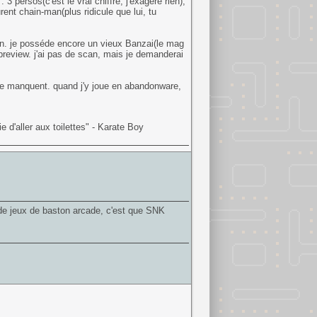
 3 persos(c'est le vrai chiffre, j'exagère rien),
ent chain-man(plus ridicule que lui, tu
pon. je posséde encore un vieux Banzai(le mag
preview. j'ai pas de scan, mais je demanderai
 me manquent. quand j'y joue en abandonware,
 d'aller aux toilettes" - Karate Boy
s de jeux de baston arcade, c'est que SNK