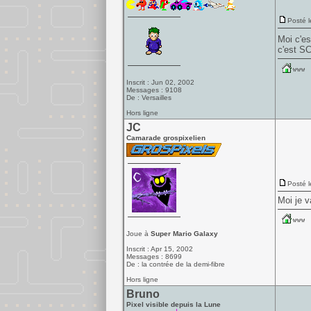
Posté l
Moi c'e
c'est SC
Inscrit : Jun 02, 2002
Messages : 9108
De : Versailles
Hors ligne
JC
Camarade grospixelien
Posté l
Moi je v
Joue à
Super Mario Galaxy
Inscrit : Apr 15, 2002
Messages : 8699
De : la contrée de la demi-fibre
Hors ligne
Bruno
Pixel visible depuis la Lune