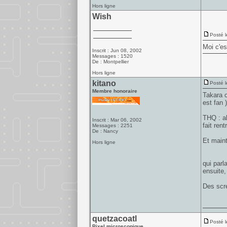
Hors ligne
Wish
Posté l
Moi c'es
Inscrit : Jun 08, 2002
Messages : 1520
De : Montpellier
Hors ligne
kitano
Posté l
Membre honoraire
Takara c
est fan )
THQ : ah
Inscrit : Mar 06, 2002
fait ren
Messages : 2251
De : Nancy
Et maint
Hors ligne
qui parl
ensuite, 
Des scr
quetzacoatl
Posté l
Pixel microscopique