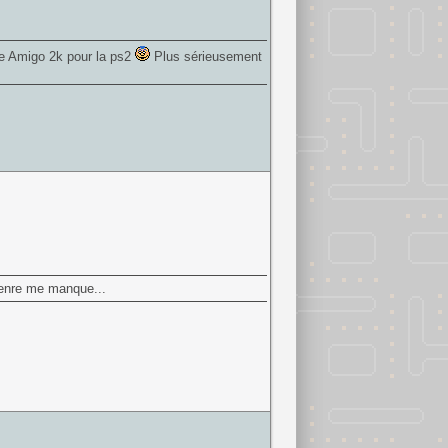
e Amigo 2k pour la ps2
Plus sérieusement
 genre me manque...