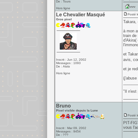
De : Tours
Hors ligne
Le Chevalier Masqué
Posté l
Gros pixel
Takara, 
à mon av
train de
d'Akira(
l'immond
et Takar
avis, co
Inscrit : Jun 12, 2002
Messages : 1093
De : Αἰαία
et je re
Hors ligne
(j'abuse
______
"Il n'es
Bruno
Pixel visible depuis la Lune
Posté l
PIT-FIGT
vous l'a
Inscrit : Mar 09, 2002
Messages : 9454
De : ???