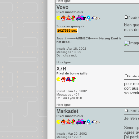
Hors ligne
Vovo
Pixel monstrueux
Posté l
bien que
Score au grosquiz
mais de 
1027565 pts.
______
Joue à
---===AIRMECH===--- Herzog Zwei is
not dead !
Inscrit : Apr 18, 2002
Messages : 3029
De : chez moi.
Hors ligne
X7R
Pixel de bonne taille
Posté l
pour moi
doit aus
Inscrit : Jun 12, 2002
souvenir
Messages : 454
De : au Lyon d'Or
Hors ligne
Markadet
Posté l
Pixel monstrueux
Je n'en
Sinon q
Apres av
Inscrit : Mar 20, 2002
j'ai per
Messages : 2207