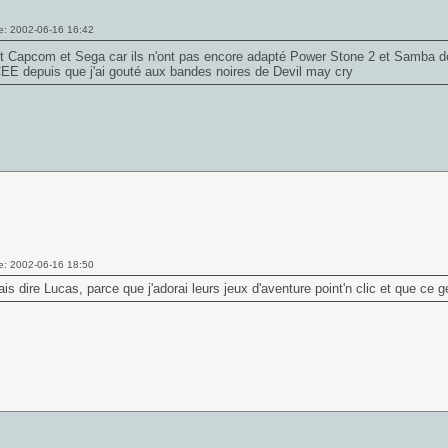
e: 2002-06-16 16:42
st Capcom et Sega car ils n'ont pas encore adapté Power Stone 2 et Samba d
EE depuis que j'ai gouté aux bandes noires de
Devil may cry
e: 2002-06-16 18:50
ais dire Lucas, parce que j'adorai leurs jeux d'aventure point'n clic et que ce