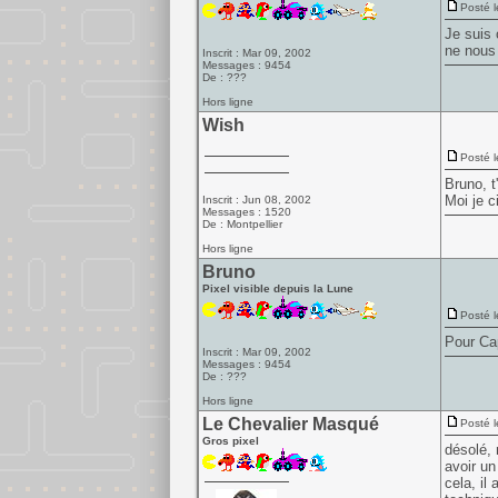
Posté l
Je suis 
ne nous 
Inscrit : Mar 09, 2002
Messages : 9454
De : ???
Hors ligne
Wish
Posté l
Bruno, t
Moi je c
Inscrit : Jun 08, 2002
Messages : 1520
De : Montpellier
Hors ligne
Bruno
Pixel visible depuis la Lune
Posté l
Pour Cap
Inscrit : Mar 09, 2002
Messages : 9454
De : ???
Hors ligne
Le Chevalier Masqué
Posté l
Gros pixel
désolé, 
avoir un
cela, il