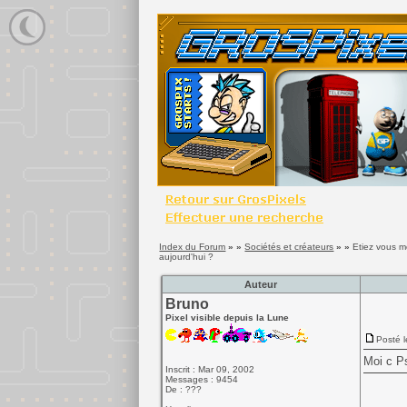
Index du Forum
» »
Sociétés et créateurs
» »
Etiez vous m
aujourd'hui ?
Auteur
Bruno
Pixel visible depuis la Lune
Posté l
Moi c Ps
Inscrit : Mar 09, 2002
Messages : 9454
De : ???