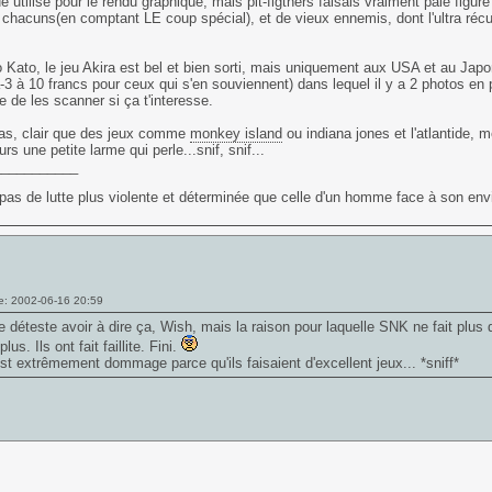
e utilisé pour le rendu graphique, mais pit-figthers faisais vraiment pale figure :
chacuns(en comptant LE coup spécial), et de vieux ennemis, dont l'ultra récur
o Kato, le jeu Akira est bel et bien sorti, mais uniquement aux USA et au Ja
-3 à 10 francs pour ceux qui s'en souviennent) dans lequel il y a 2 photos en 
e de les scanner si ça t'interesse.
cas, clair que des jeux comme
monkey island
ou indiana jones et l'atlantide,
ours une petite larme qui perle...snif, snif...
___________
t pas de lutte plus violente et déterminée que celle d'un homme face à son envie
e: 2002-06-16 20:59
e déteste avoir à dire ça, Wish, mais la raison pour laquelle SNK ne fait plu
plus. Ils ont fait faillite. Fini.
st extrêmement dommage parce qu'ils faisaient d'excellent jeux... *sniff*