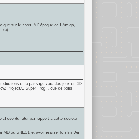
te que sur le sport. A l' époque de l' Amiga,
ple).
roductions et le passage vers des jeux en 3D
Blow, ProjectX, Super Frog... que de bons
re chose du futur par rapport a cette société
sur MD ou SNES), et avoir réalisé To shin Den,