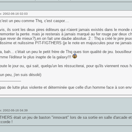
e: 2002-06-16 02:03
c'est un peu comme Thq, c'est caspor....
is, ils sont les deux pires éditeurs qui n'aient jamais existés dans le mond
 remonter la pente. mais je resterais à jamais marqué au fer rouge par deux ch
 que rever de mieux?),en on fait une daube absolue. 2 : Thq a créé le pire jeux
issime et nulissime PIT-FIGTHERS (je le note en majuscules pour ne jamais o
a, bah... c'était un peu le petit frère de Thq ques tion qualité de jeu. bousilleur
mme l'éditeur le plus inapte de la galaxy!!!
doute le jour ou, qui sait, quelqu'un les réssuciterai, pour qu'ils viennent nous 
 un peu, j'en suis désolé)
___________
t pas de lutte plus violente et déterminée que celle d'un homme face à son envie
e: 2002-06-16 04:39
HERS était un jeu de baston "innovant" lors de sa sortie en salle d'arcade et de
ccorde !