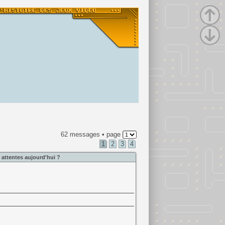
62 messages • page
1
2
3
4
 attentes aujourd'hui ?