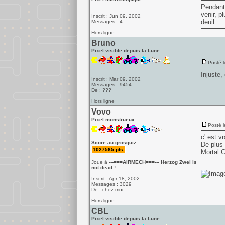
Pendant 
venir, p
Inscrit : Jun 09, 2002
deuil...
Messages : 4
Hors ligne
Bruno
Pixel visible depuis la Lune
Posté l
Injuste,
Inscrit : Mar 09, 2002
Messages : 9454
De : ???
Hors ligne
Vovo
Pixel monstrueux
Posté l
c' est v
Score au grosquiz
De plus 
1027565 pts.
Mortal 
______
Joue à
---===AIRMECH===--- Herzog Zwei is
not dead !
Inscrit : Apr 18, 2002
Messages : 3029
De : chez moi.
Hors ligne
CBL
Pixel visible depuis la Lune