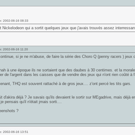
e: 2002-06-16 08:33
t Nickelodeon qui a sortit quelques jeux que j'avais trouvés assez interressa
e: 2002-06-16 11:20
ontinue, si je ne m'abuse, de faire la série des Choro Q (penny racers ) jeux
ah à une époque ils ne sortaient que des daubes à 30 centimes. et la morale ?
trer de l'argent dans les caisses que de vendre des jeux qui n'ont rien coûté à 
enant, THQ est souvent rattaché à de gros jeux.... z'ont percé les tits gars.
ait d'akira déjà ? Je savais qu'ils devaient le sortir sur MEgadrive, mais déjà 
je pensais qu'il n'était jmais sorti....
eenshots ?
e: 2002-06-16 13:51