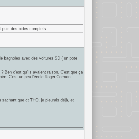
nt puis des bides complets.
 de bagnoles avec des voitures SD ( un pote
 Ben c'est qu'ils avaient raison. C'est que ça
faire. C'est un peu l'école Roger Corman....
en sachant que ct THQ, je pleurais déjà, et