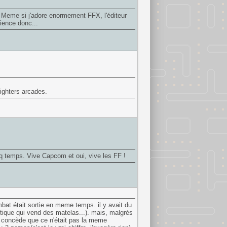
x. Meme si j'adore enormement FFX, l'éditeur
ience donc...
ighters arcades.
q temps. Vive Capcom et oui, vive les FF !
mbat
était sortie en meme temps. il y avait du
tique qui vend des matelas...). mais, malgrès
us concède que ce n'était pas la meme